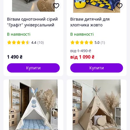
Вігвам однотонний сірий
Вігвам дитячий для
"Графіт" універсальний
хлопчика жовто
для дівчинки та
блакитний" Космос
В наявності
В наявності
хлопчика. Намет
жовтий бонбон". Палатка,
дитячий, шатро сірий.
шатро, будиночок для
4.4
(10)
5.0
(1)
Будиночок для ігор
ігор синій
від
1 490
₴
1 490
₴
від
1 090
₴
Купити
Купити