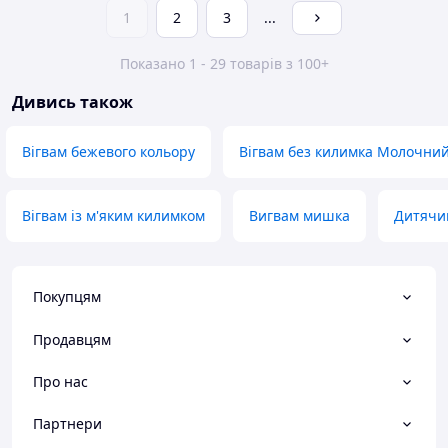
1
2
3
...
Показано 1 - 29 товарів з 100+
Дивись також
Вігвам бежевого кольору
Вігвам без килимка Молочний
Вігвам із м'яким килимком
Вигвам мишка
Дитячий
Покупцям
Продавцям
Про нас
Партнери