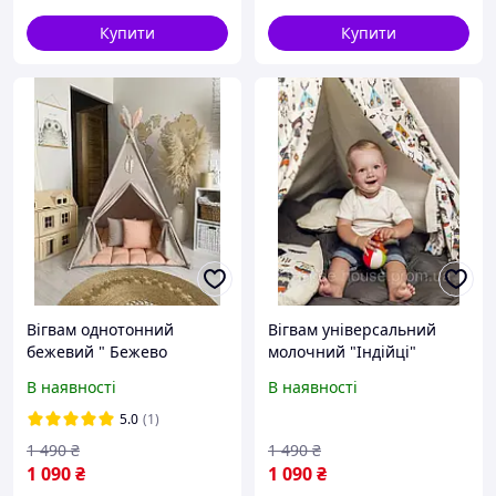
Купити
Купити
Вігвам однотонний
Вігвам універсальний
бежевий " Бежево
молочний "Індійці"
персиковий"
Світлий намет для
В наявності
В наявності
універсальний для
хлопчика чи дівчинки.
дівчинки та хлопчика.
Дитячий будиночок для
5.0
(1)
Намет дитячий, шатро .
ігор. Палатка, халабуда
1 490
₴
1 490
₴
Будиночок для ігор
1 090
₴
1 090
₴