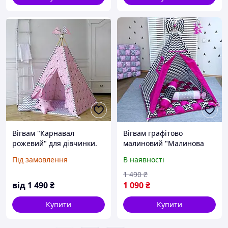
Вігвам "Карнавал
Вігвам графітово
рожевий" для дівчинки.
малиновий "Малинова
Намет дитячий, палатка
радість" для дівчинки.
Під замовлення
В наявності
сіро-рожева. Будиночок
Намет дитячий, палатка
для ігор світлий
яскравого кольору фуксії.
1 490
₴
Будинок для ігор
від
1 490
₴
1 090
₴
Купити
Купити