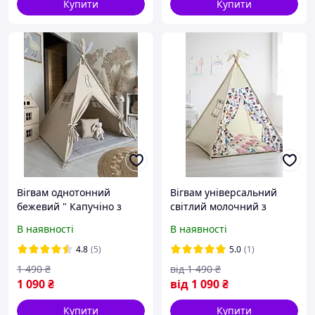
Купити
Купити
Вігвам однотонний
Вігвам універсальний
бежевий " Капучіно з
світлий молочний з
сірим" універсальний для
рожевим "Індійці
В наявності
В наявності
дівчинки та хлопчика.
естетика" Світлий намет .
Намет дитячий, шатро .
Дитячий будиночок для
4.8
(5)
5.0
(1)
Будиночок для ігор
ігор. Палатка, халабуда
1 490
₴
від
1 490
₴
1 090
₴
від
1 090
₴
Купити
Купити