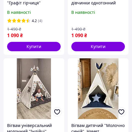
"Графіт гірчиця"
дівчинки однотонний
універсальний для
рожевий " Барбі".
В наявності
В наявності
дівчинки та хлопчика.
Палатка, шатро,
Намет дитячий, шатро
будиночок для ігор
4.2
(4)
сірий. Будиночок для ігор
1 490
₴
1 490
₴
1 090
₴
1 090
₴
Купити
Купити
Вігвам універсальний
Вігвам дитячий "Молочно
молочний "Індійці"
синій". Намет