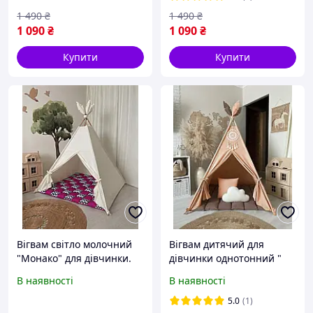
дитячий, аксесуари
принцеси для ігор
1 490
₴
1 490
₴
бірюзовий.
1 090
₴
1 090
₴
Купити
Купити
Вігвам світло молочний
Вігвам дитячий для
"Монако" для дівчинки.
дівчинки однотонний "
Намет дитячий, палатка
Коричнево персиковий".
В наявності
В наявності
Будинок принцеси для
Палатка, шатро,
ігор
будиночок для ігор
5.0
(1)