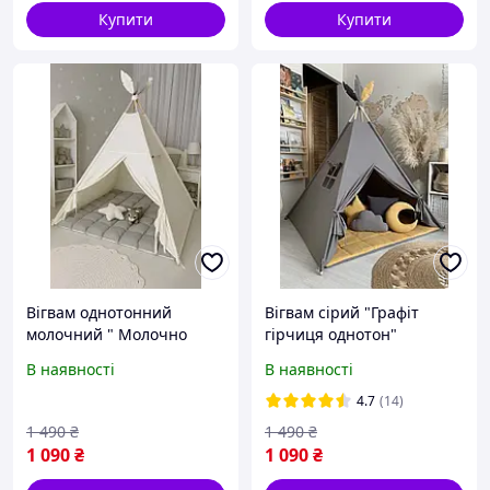
Купити
Купити
Вігвам однотонний
Вігвам сірий "Графіт
молочний " Молочно
гірчиця однотон"
сірий" для дівчинки чи
універсальний для
В наявності
В наявності
хлопчика . Намет
дівчинки та хлопчика.
дитячий, шатро .
Намет дитячий,
4.7
(14)
Будиночок для ігор
аксесуари сірий.
1 490
₴
1 490
₴
бонбон бон бон
1 090
₴
1 090
₴