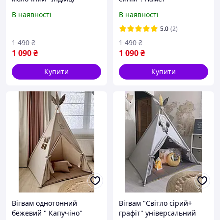
Світлий намет для
текстильний. Палатка,
В наявності
В наявності
хлопчика чи дівчинки.
шатро, будиночок для
Дитячий будиночок для
ігор
5.0
(2)
ігор. Палатка, халабуда
1 490
₴
1 490
₴
1 090
₴
1 090
₴
Купити
Купити
Вігвам однотонний
Вігвам "Світло сірий+
бежевий " Капучіно"
графіт" універсальний