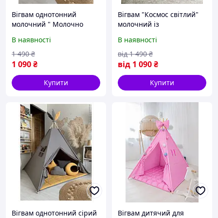
Вігвам однотонний
Вігвам "Космос світлий"
молочний " Молочно
молочний із
рожевий" для дівчинки .
помаранчевим для
В наявності
В наявності
Намет дитячий, шатро .
хлопчика. Намет
Будиночок для ігор
дитячий, шатро з
1 490
₴
від
1 490
₴
ракетами. Палатка
1 090
₴
від
1 090
₴
Купити
Купити
Вігвам однотонний сірий
Вігвам дитячий для