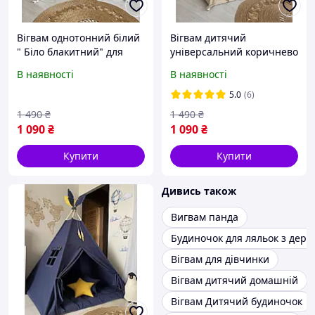
Вігвам однотонний білий
Вігвам дитячий
" Біло блакитний" для
універсальний коричнево
дівчинки чи хлопчика .
бежевий "Однотонний
В наявності
В наявності
Намет дитячий, шатро .
Беж" в наявності. Намет,
Будиночок для ігор
палатка, будиночок для
5.0
(6)
бонбон бон бон
ігор
1 490
₴
1 490
₴
1 090
₴
1 090
₴
Купити
Купити
Дивись також
Вигвам панда
Будиночок для ляльок з дере
Вігвам для дівчинки
Вігвам дитячий домашній
Вігвам Дитячий будиночок