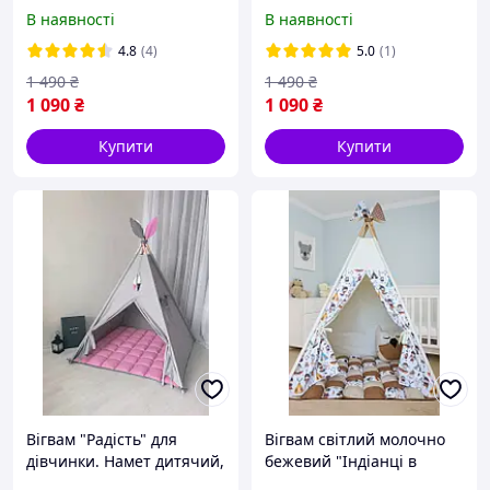
універсальний для
для дівчинки та
В наявності
В наявності
дівчинки та хлопчика.
хлопчика. Намет
Намет дитячий, шатро .
дитячий, шатер сірий.
4.8
(4)
5.0
(1)
Будиночок для ігор
Будиночок для ігор
1 490
₴
1 490
₴
1 090
₴
1 090
₴
Купити
Купити
Вігвам "Радість" для
Вігвам світлий молочно
дівчинки. Намет дитячий,
бежевий "Індіанці в
палатка сіро-рожева.
палатках". Намет