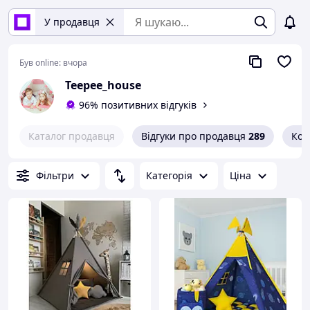
У продавця
Був online:
вчора
Teepee_house
96% позитивних відгуків
Каталог продавця
Відгуки про продавця
289
Кон
Фільтри
Категорія
Ціна