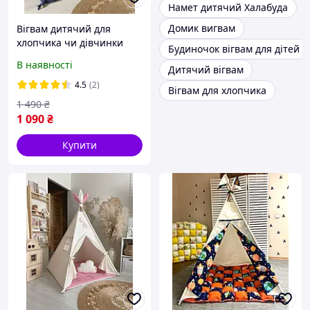
Намет дитячий Халабуда
Домик вигвам
Вігвам дитячий для
хлопчика чи дівчинки
Будиночок вігвам для дітей
синій " Рів"єра ". Намет.
В наявності
Дитячий вігвам
Палатка, шатро,
будиночок для ігор
4.5
(2)
Вігвам для хлопчика
1 490
₴
1 090
₴
Купити