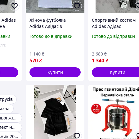
 Adidas
Жіноча футболка
Спортивний костюм
вна
Adidas Адідас з
Adidas Адідас
мпасами
лампасами біла S
чоловічий жіночий
равки
Готово до відправки
Готово до відправки
кофта штани з
лампасами чорний
(11)
1 140
₴
2 680
₴
570
₴
1 340
₴
и
Купити
Купити
трусів
лизна
Комплект нижньої жіночої
Ажурний комплект нижньої білизни
Модний купальник 2025