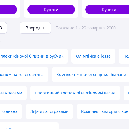
и
Купити
Купити
3
...
Вперед
Показано 1 - 29 товарів з 2000+
ж
плект жіночої білизни в рубчик
Олімпійка ellesse
По
стюм на флісі овчина
Комплект жіночої спідньої білизни 
 лампасами
Спортивний костюм nike жіночий весна
т білизна
Ліфчик зі стразами
Комплект вікторія сікре