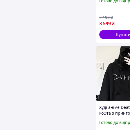
Готово до відп
стальнотягнут
7 198
₴
3 599
₴
Купит
Худі аніме Dea
кофта з принт
толстовка чоло
Готово до відп
жіноча чорна