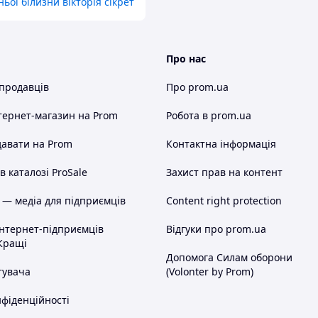
ої білизни вікторія сікрет
Про нас
 продавців
Про prom.ua
тернет-магазин
на Prom
Робота в prom.ua
авати на Prom
Контактна інформація
 каталозі ProSale
Захист прав на контент
 — медіа для підприємців
Content right protection
інтернет-підприємців
Відгуки про prom.ua
Кращі
Допомога Силам оборони
тувача
(Volonter by Prom)
нфіденційності