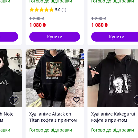
равки
Готово до відправки
Готово до відправки
а рама
5.0
(1)
1 200
₴
1 200
₴
1 080
₴
1 080
₴
и
Купити
Купити
th Note
Худі аніме Attack on
Худі аніме Kakegurui
ом
Titan кофта з принтом
кофта з принтом
віча
толстовка чоловіча
толстовка чоловіча
равки
Готово до відправки
Готово до відправки
жіноча чорна
жіноча чорна