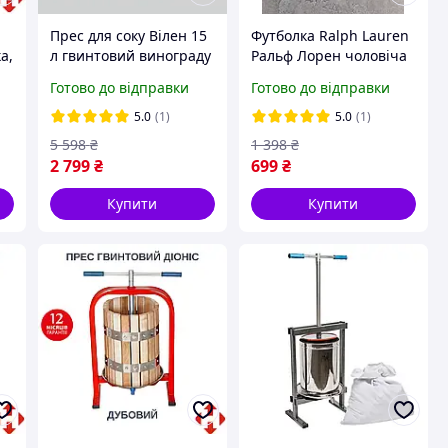
Прес для соку Вілен 15
Футболка Ralph Lauren
ка,
л гвинтовий винограду
Ральф Лорен чоловіча
яблук овочів
жіноча спортивна біла
Готово до відправки
Готово до відправки
нержавіюча сталь
5.0
(1)
5.0
(1)
5 598
₴
1 398
₴
2 799
₴
699
₴
Купити
Купити