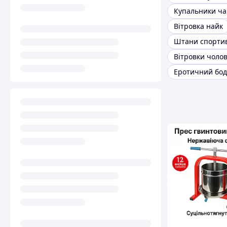
Купальники ч
Вітровка найк
Штани спортив
Вітровки чолов