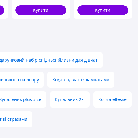
Купити
Купити
дарунковий набір спідньої білизни для дівчат
червоного кольору
Кофта адідас із лампасами
Купальник plus size
Купальник 2xl
Кофта ellesse
т зі стразами