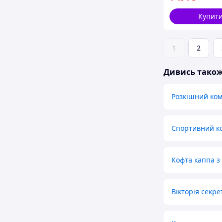
Купит
1
2
Дивись тако
Розкішний ком
Спортивний ко
Кофта каппа з
Вікторія секре