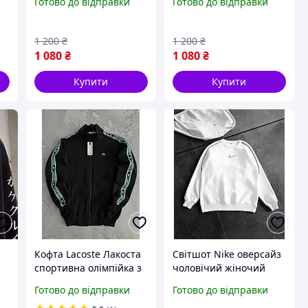
Готово до відправки
Готово до відправки
жіноча чорна
жіноча чорна
1 200
₴
1 200
₴
1 080
₴
1 080
₴
Купити
Купити
Кофта Lacoste Лакоста
Світшот Nike оверсайз
спортивна олімпійка з
чоловічий жіночий
лампасами чоловіча
білий толстовка
Готово до відправки
Готово до відправки
жіноча чорна
спортивна кофта Найк