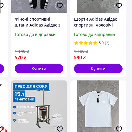
Жіночі спортивні
Шорти Adidas Адідас
штани Adidas Адідас з
спортивні чоловічі
лампасами чорні
жіночі з лампасами
Готово до відправки
Готово до відправки
чорні M
5.0
(2)
1 140
₴
1 180
₴
570
₴
590
₴
Купити
Купити