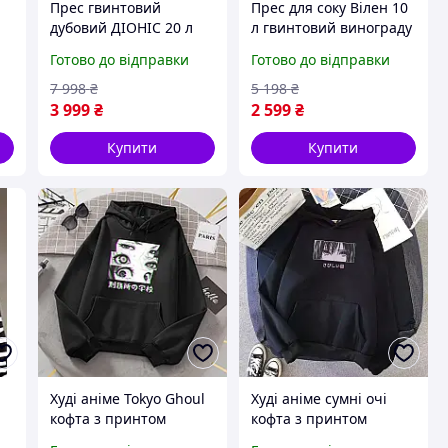
Прес гвинтовий
Прес для соку Вілен 10
дубовий ДІОНІС 20 л
л гвинтовий винограду
для соку з яблук,
яблук овочів ручний
Готово до відправки
Готово до відправки
винограду, фруктів і
нержавіюча сталь
овочів
7 998
₴
5 198
₴
3 999
₴
2 599
₴
Купити
Купити
Худі аніме Tokyo Ghoul
Худі аніме сумні очі
кофта з принтом
кофта з принтом
на
толстовка чоловіча
толстовка чоловіча