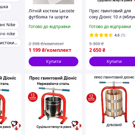
ашка
Літній костюм Lacoste
Прес гвинтовий для
футболка та шорти
соку Діоніс 10 л (яблу
комплект Лакоста
виноград, овочі) з
ні Nike
Готово до відправки
Готово до відправки
чоловічий жіночий
нержавіючої сталі,
ічі nike
чорний M
рама суцільнотягнута
4.6
(5)
Еротичний бодистокинг
2 398
₴/комплект
5 300
₴
1 199
₴/комплект
2 650
₴
Купити
Купити