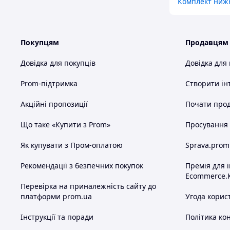
Комплект нижнь
Покупцям
Продавцям
Довідка для покупців
Довідка для
Prom-підтримка
Створити ін
Акційні пропозиції
Почати прод
Що таке «Купити з Prom»
Просування в
Як купувати з Пром-оплатою
Sprava.prom
Рекомендації з безпечних покупок
Премія для 
Ecommerce.
Перевірка на приналежність сайту до
платформи prom.ua
Угода корис
Інструкції та поради
Політика ко