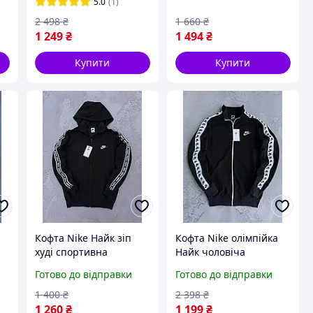
5.0
(1)
2 498
₴
1 660
₴
1 249
₴
1 494
₴
Купити
Купити
Кофта Nike Найк зіп
Кофта Nike олімпійка
худі спортивна
Найк чоловіча
чоловіча жіноча на
спортивна жіноча
Готово до відправки
Готово до відправки
лампасах чорна
чорна з лампасами
1 400
₴
2 398
₴
1 260
₴
1 199
₴