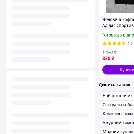
Чоловіча кофта
Адідас спорти
олімпійка з ла
Готово до відп
чорна
4.9
1 640
₴
820
₴
Купит
Дивись також
Набір жіночих 
Сексуальна бі