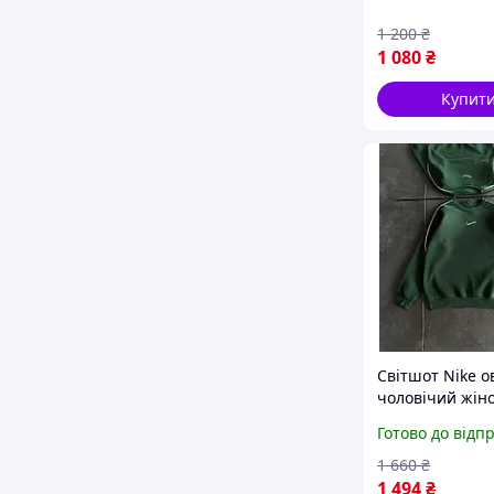
1 200
₴
1 080
₴
Купит
Світшот Nike о
чоловічий жін
зелений толст
Готово до відп
спортивна коф
1 660
₴
1 494
₴