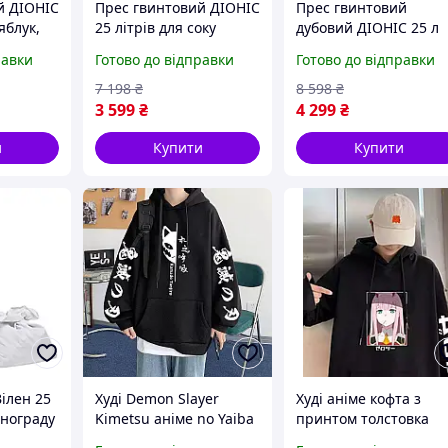
й ДІОНІС
Прес гвинтовий ДІОНІС
Прес гвинтовий
 яблук,
25 літрів для соку
дубовий ДІОНІС 25 л
 та
яблук, винограду, ягід
для соку, яблук,
равки
Готово до відправки
Готово до відправки
віюча
та овочів (нержавіюча
винограду, фруктів і
сталь, Україна)
овочів
7 198
₴
8 598
₴
3 599
₴
4 299
₴
и
Купити
Купити
Вілен 25
Худі Demon Slayer
Худі аніме кофта з
инограду
Kimetsu аніме no Yaiba
принтом толстовка
еіржавка
Kanji чорне
чоловіча жіноча чор