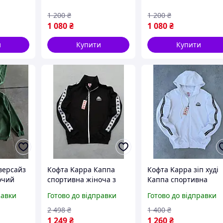
1 200
₴
1 200
₴
1 080
₴
1 080
₴
и
Купити
Купити
версайз
Кофта Kappa Каппа
Кофта Kappa зіп худі
очий
спортивна жіноча з
Каппа спортивна
овка
лампасами чорна
чоловіча жіноча з
равки
Готово до відправки
Готово до відправки
та Найк
лампасами біла
2 498
₴
1 400
₴
1 249
₴
1 260
₴