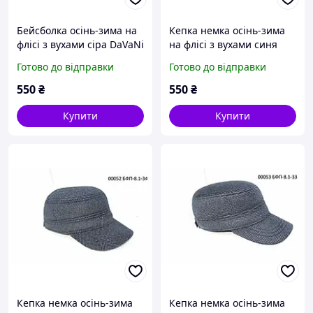
Бейсболка осінь-зима на
Кепка немка осінь-зима
флісі з вухами сіра DaVaNi
на флісі з вухами синя
00244
DaVaNi 00051
Готово до відправки
Готово до відправки
550
₴
550
₴
Купити
Купити
Кепка немка осінь-зима
Кепка немка осінь-зима