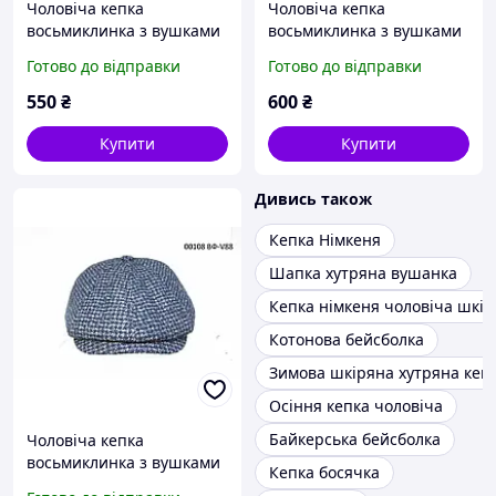
Чоловіча кепка
Чоловіча кепка
восьмиклинка з вушками
восьмиклинка з вушками
DAVANI 00105
DAVANI 00106
Готово до відправки
Готово до відправки
550
₴
600
₴
Купити
Купити
Дивись також
Кепка Німкеня
Шапка хутряна вушанка
Кепка німкеня чоловіча шкі
Котонова бейсболка
Зимова шкіряна хутряна кеп
Осіння кепка чоловіча
Байкерська бейсболка
Чоловіча кепка
восьмиклинка з вушками
Кепка босячка
DAVANI 00108