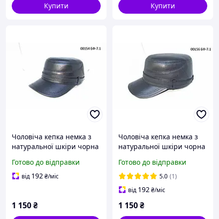
Купити
Купити
Чоловіча кепка немка з
Чоловіча кепка немка з
натуральної шкіри чорна
натуральної шкіри чорна
на флісовій
на флісовій
Готово до відправки
Готово до відправки
підкладці.DAVANI 00154
підкладці.DAVANI 00156
192
від
₴
/міс
5.0
(1)
192
від
₴
/міс
1 150
₴
1 150
₴