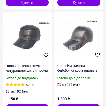
Купити
Купити
Чоловіча кепка немка з
Чоловіча зимова
натуральної шкіри чорна
бейсболка коричньова з
на флісовій підкладці
натуральної шкіри на
Готово до відправки
Готово до відправки
DAVANI 00239
натуральному хутрі
DAVANI 00238
217
5.0
(1)
від
₴
/міс
192
від
₴
/міс
1 150
₴
1 300
₴