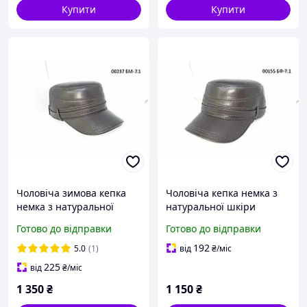
Купити
Купити
Чоловіча зимова кепка
Чоловіча кепка немка з
немка з натуральної
натуральної шкіри
шкіри коричньова на
коричньова на флісовій
Готово до відправки
Готово до відправки
натуральному хутрі
підкладці. DAVANI 00155
DAVANI 00237
192
5.0
(1)
від
₴
/міс
225
від
₴
/міс
1 350
₴
1 150
₴