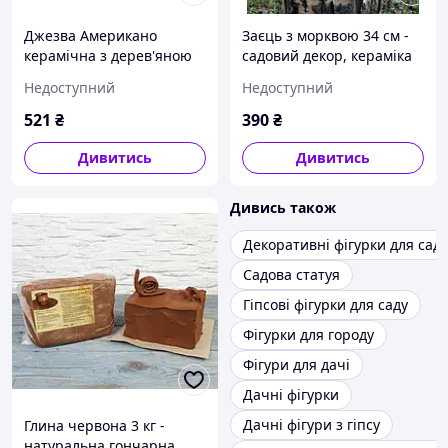
Джезва Американо
Заєць з морквою 34 см -
керамічна з дерев'яною
садовий декор, кераміка
ручкою 500 мл + розсікач
Недоступний
Недоступний
521
₴
390
₴
Дивитись
Дивитись
Дивись також
Декоративні фігурки для саду
Садова статуя
Гіпсові фігурки для саду
Фігурки для городу
Фігури для дачі
Дачні фігурки
Дачні фігури з гіпсу
Глина червона 3 кг -
натуральна гончарна