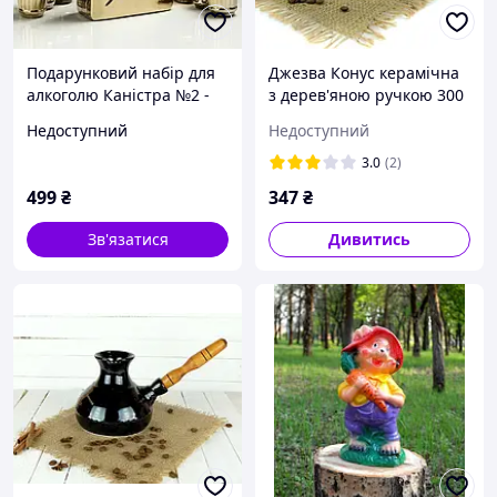
Подарунковий набір для
Джезва Конус керамічна
алкоголю Каністра №2 -
з дерев'яною ручкою 300
золота каністра і 6 чарок
мл + розсікач
Недоступний
Недоступний
3.0
(2)
499
₴
347
₴
Зв'язатися
Дивитись