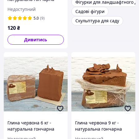
Фігурки для ландшафтного д
глина для творчості,
Недоступний
Садові фігури
теракотова глина
5.0
(9)
Скульптура для саду
120
₴
Дивитись
Глина червона 6 кг -
Глина червона 9 кг -
натуральна гончарна
натуральна гончарна
глина для творчості,
глина для творчості,
Недоступний
Недоступний