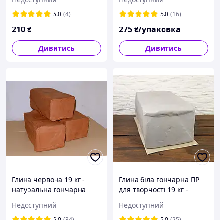
теракотова глина
теракотова глина
5.0
(4)
5.0
(16)
210
₴
275
₴/упаковка
Дивитись
Дивитись
Глина червона 19 кг -
Глина біла гончарна ПР
натуральна гончарна
для творчості 19 кг -
глина для творчості,
натуральна біла глина,
Недоступний
Недоступний
теракотова глина
біла глина для ліплення,
керамікі
5.0
(34)
5.0
(25)