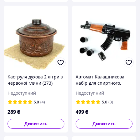
Каструля духова 2 літри з
Автомат Калашникова
червоної глини (273)
набір для спиртного,
пляшка з рюмками
Недоступний
Недоступний
5.0
(4)
5.0
(3)
289
₴
499
₴
Дивитись
Дивитись