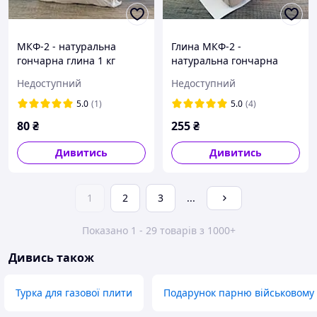
МКФ-2 - натуральна
Глина МКФ-2 -
гончарна глина 1 кг
натуральна гончарна
біла глина 5 кг
Недоступний
Недоступний
5.0
(1)
5.0
(4)
80
₴
255
₴
Дивитись
Дивитись
1
2
3
...
Показано 1 - 29 товарів з 1000+
Дивись також
Турка для газової плити
Подарунок парню військовому