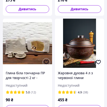
275
₴
210
₴
Дивитись
Дивитись
Глина біла гончарна ПР
Жаровня духова 4 л з
для творчості 2 кг -
червоної глини
натуральна біла глина,
Недоступний
Недоступний
біла глина для ліплення
5.0
(12)
4.9
(38)
90
₴
455
₴