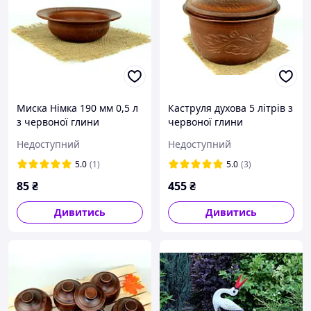
Миска Німка 190 мм 0,5 л
Каструля духова 5 літрів з
з червоної глини
червоної глини
Недоступний
Недоступний
5.0
(1)
5.0
(3)
85
₴
455
₴
Дивитись
Дивитись