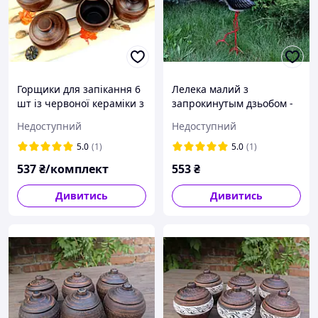
Горщики для запікання 6
Лелека малий з
шт із червоної кераміки з
запрокинутым дзьобом -
візерунком
садова фігура з кераміки
Недоступний
Недоступний
на металевих лапках (У)
5.0
(1)
5.0
(1)
537
₴/комплект
553
₴
Дивитись
Дивитись