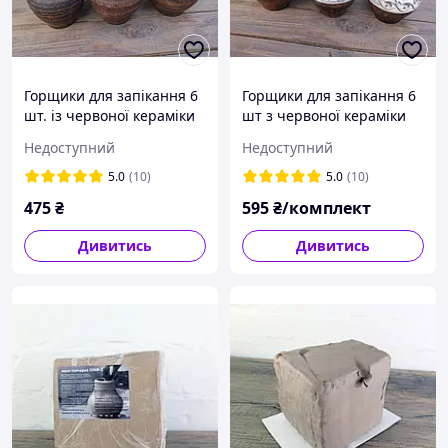
Горщики для запікання 6
Горщики для запікання 6
шт. із червоної кераміки
шт з червоної кераміки
візерунок «Хвиля»
ангоб №1
Недоступний
Недоступний
5.0
(10)
5.0
(10)
475
₴
595
₴/комплект
Дивитись
Дивитись