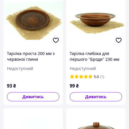
Тарілка проста 200 мм з
Тарілка глибока для
червоної глини
першого "Броди" 230 мм
з червоної глини
Недоступний
Недоступний
5.0
(1)
93
₴
99
₴
Дивитись
Дивитись