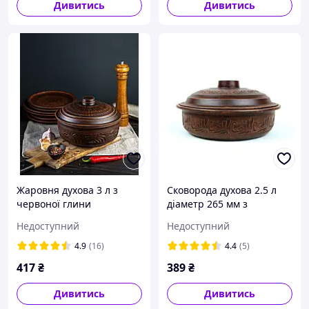
Дивитись
Дивитись
Жаровня духова 3 л з
Сковорода духова 2.5 л
червоної глини
діаметр 265 мм з
червоної глини
Недоступний
Недоступний
4.9
(16)
4.4
(5)
417
₴
389
₴
Дивитись
Дивитись