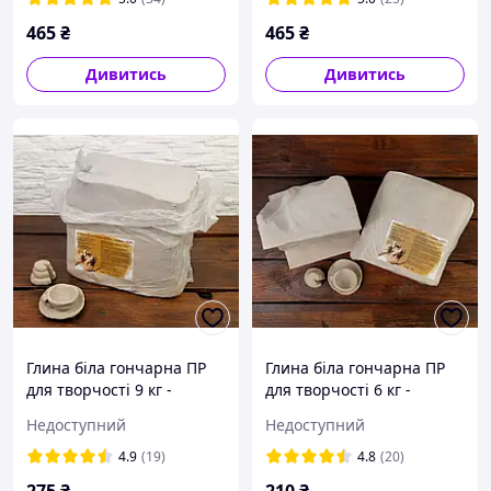
465
₴
465
₴
Дивитись
Дивитись
Глина біла гончарна ПР
Глина біла гончарна ПР
для творчості 9 кг -
для творчості 6 кг -
натуральна біла глина,
натуральна біла глина,
Недоступний
Недоступний
біла глина для ліплення,
біла глина для ліплення,
керамікі
керамікі
4.9
(19)
4.8
(20)