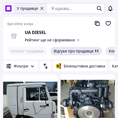
У продавця
Був online:
вчора
UA DIESEL
Рейтинг ще не сформовано
Каталог продавця
Відгуки про продавця
11
Конт
Фільтри
Безкоштовна доставка
Кат