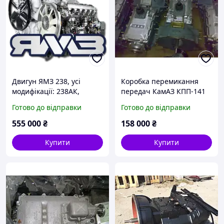
Двигун ЯМЗ 238, усі
Коробка перемикання
модифікації: 238АК,
передач КамАЗ КПП-141
238АМ2, 238Б, 238ГМ,
на Уроал без роздільника
Готово до відправки
Готово до відправки
238НД3, 238НД5, 238ДК,
238М2, 238Д2,
555 000
₴
158 000
₴
Купити
Купити