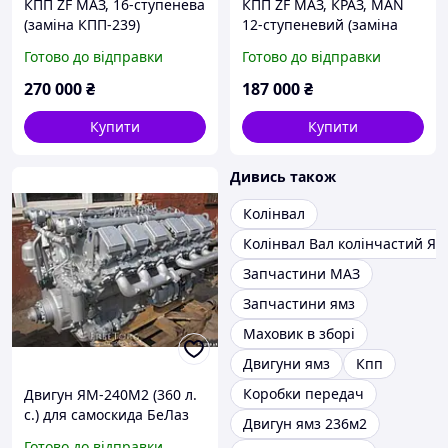
КПП ZF МАЗ, 16-ступенева
КПП ZF МАЗ, КРАЗ, MAN
(заміна КПП-239)
12-ступеневий (заміна
КПП-239)
Готово до відправки
Готово до відправки
270 000
₴
187 000
₴
Купити
Купити
Дивись також
Колінвал
Колінвал Вал колінчастий Я
Запчастини МАЗ
Запчастини ямз
Маховик в зборі
Двигуни ямз
Кпп
Коробки передач
Двигун ЯМ-240М2 (360 л.
с.) для самоскида БеЛаз
Двигун ямз 236м2
Дніпропетровс
Готово до відправки