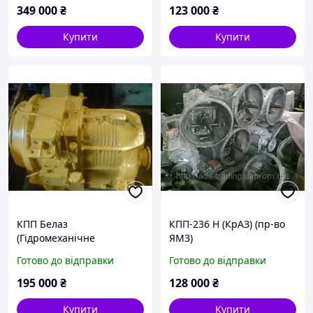
349 000
₴
123 000
₴
Купити
Купити
КПП Белаз
КПП-236 Н (КрАЗ) (пр-во
(Гідромеханічне
ЯМЗ)
передавання/ГМП) 3+1 С/
Готово до відправки
Готово до відправки
О
195 000
₴
128 000
₴
Купити
Купити