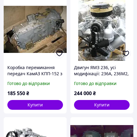
Коробка перемикання
Двигун ЯМЗ 236, усі
передач КамАЗ КПП-152 з
модифікації: 236А, 236М2,
роздільником 10-
236Д, 236ДК, 236НЕ
Готово до відправки
Готово до відправки
ступеневий уб. (пр. ОАО
КамАЗ)
185 550
₴
244 000
₴
Купити
Купити