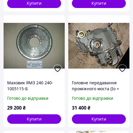
Купити
Купити
Маховик ЯМЗ 240 240-
Головне передавання
1005115-Б
проміжного моста (Іо =
6.53) (49х13) (пр.о КамАЗ)
Готово до відправки
Готово до відправки
29 200
₴
31 400
₴
Купити
Купити