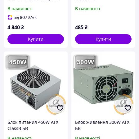
батарей БУ
В наявності
В наявності
807
від
₴
/міс
4 840
₴
485
₴
Купити
Купити
Блок питания 450W ATX
Блок живлення 300W ATX
ClassB БВ
БВ
В наявності
В наявності