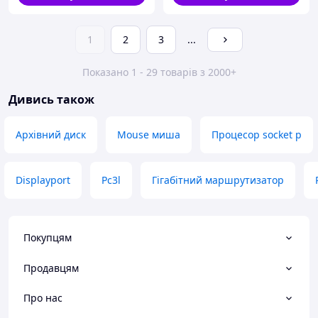
1
2
3
...
Показано 1 - 29 товарів з 2000+
Дивись також
Архівний диск
Mouse миша
Процесор socket p
Displayport
Pc3l
Гігабітний маршрутизатор
Покупцям
Продавцям
Про нас