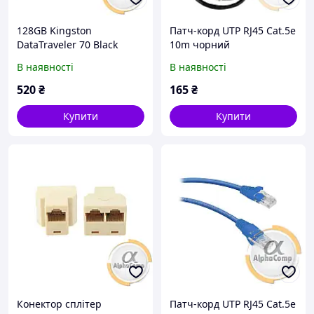
128GB Kingston
Патч-корд UTP RJ45 Cat.5e
DataTraveler 70 Black
10m чорний
(DT70/128GB) USB3.2 Type-
В наявності
В наявності
C
520
₴
165
₴
Купити
Купити
Конектор сплітер
Патч-корд UTP RJ45 Cat.5e