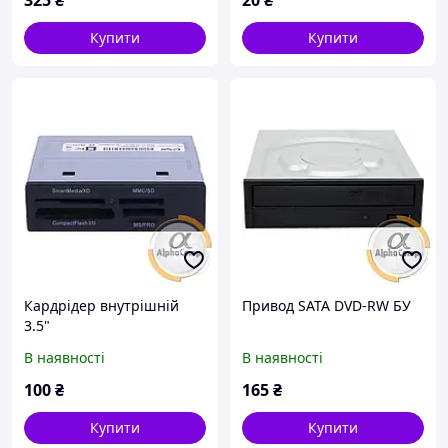
325
₴
20
₴
Купити
Купити
Кардрідер внутрішній
Привод SATA DVD-RW БУ
3.5"
В наявності
В наявності
100
₴
165
₴
Купити
Купити