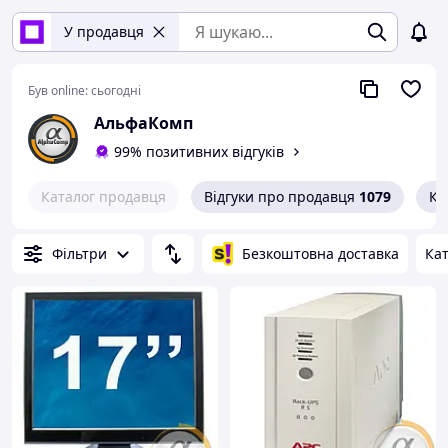
У продавця
Був online:
сьогодні
АльфаКомп
99% позитивних відгуків
Каталог продавця
Відгуки про продавця
1079
Ко
Фільтри
Безкоштовна доставка
Кат