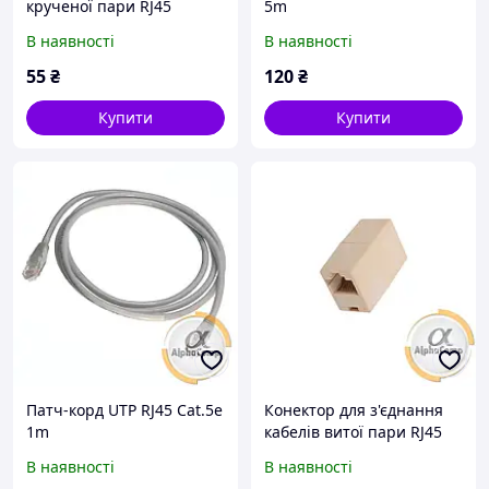
крученої пари RJ45
5m
В наявності
В наявності
55
₴
120
₴
Купити
Купити
Патч-корд UTP RJ45 Cat.5e
Конектор для з'єднання
1m
кабелів витої пари RJ45
В наявності
В наявності