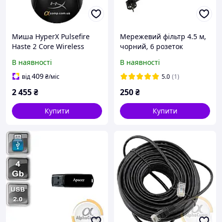
Миша HyperX Pulsefire
Мережевий фільтр 4.5 м,
Haste 2 Core Wireless
чорний, 6 розеток
Black (8R2E6AA)
В наявності
В наявності
409
від
₴
/міс
5.0
(1)
2 455
₴
250
₴
Купити
Купити