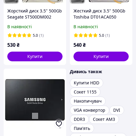
Жорсткий диск 3.5" 500Gb
Жесткий диск 3.5" 500Gb
Seagate ST500DM002
Toshiba DT01ACA050
(16Mb 7200 SATAIII) БВ
(32Mb 7200 SATA3) БУ
В наявності
В наявності
5.0
(1)
5.0
(1)
530
₴
540
₴
Купити
Купити
Дивись також
Купити HDD
Сокет 1155
Накопичувач
VGA конвертор
DVI
DDR3
Сокет AM3
Пам'ять