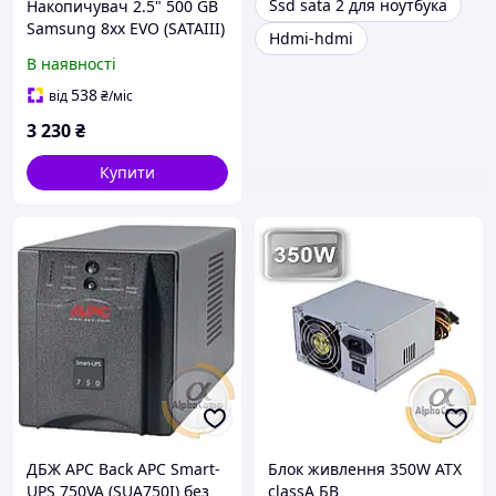
Ssd sata 2 для ноутбука
Накопичувач 2.5" 500 GB
Samsung 8xx EVO (SATAIII)
Hdmi-hdmi
БУ
В наявності
538
від
₴
/міс
3 230
₴
Купити
ДБЖ APC Back APC Smart-
Блок живлення 350W ATX
UPS 750VA (SUA750I) без
classA БВ