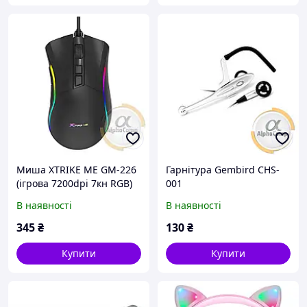
Миша XTRIKE ME GM-226
Гарнітура Gembird CHS-
(ігрова 7200dpi 7кн RGB)
001
В наявності
В наявності
345
₴
130
₴
Купити
Купити