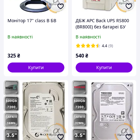
Монітор 17" class B БВ
ДБЖ APC Back UPS RS800
(BR800I) без батареї БУ
В наявності
В наявності
4.4
(9)
325
₴
540
₴
Купити
Купити