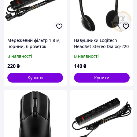
Мережевий фільтр 1.8 м,
Навушники Logitech
чорний, 6 розеток
HeadSet Stereo Dialog-220
OEM
В наявності
В наявності
220
₴
140
₴
Купити
Купити