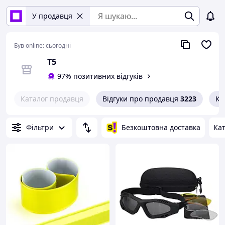
У продавця
Був online:
сьогодні
Т5
97% позитивних відгуків
Каталог продавця
Відгуки про продавця
3223
Ко
Фільтри
Безкоштовна доставка
Кат