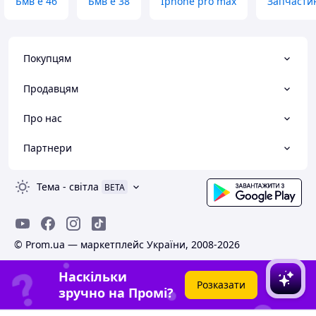
Бмв е 46
Бмв е 38
Iphone pro max
Запчасти
Покупцям
Продавцям
Про нас
Партнери
Тема
-
світла
BETA
© Prom.ua — маркетплейс України, 2008-2026
Наскільки
Розказати
зручно на Промі?