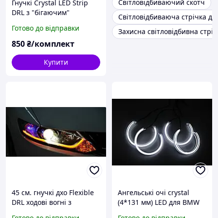
Світловідбиваючий скотч
Гнучкі Crystal LED Strip
DRL з "бігаючим"
Світловідбиваюча стрічка дл
поворотом 65 см
Готово до відправки
Захисна світловідбивна стріч
КОМПЛЕКТ
850
₴/комплект
Купити
45 см. гнучкі дхо Flexible
Ангельські очі crystal
DRL ходові вогні з
(4*131 мм) LED для BMW
функцією повороту. Цена
E36 білий DTM
Готово до відправки
Готово до відправки