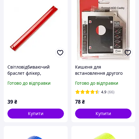
Світловідбиваючий
Кишеня для
браслет флікер,
встановлення другого
помаранчевий, 30 см
жорсткого диска SATA 3.0
Готово до відправки
Готово до відправки
у відсік DVD 9.5 мм SATA
(optibay caddy) алюміній
4.9
(66)
39
₴
78
₴
Купити
Купити