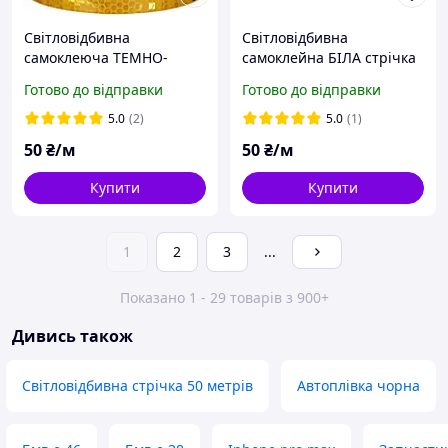
Світловідбивна
Світловідбивна
самоклеюча ТЕМНО-
самоклейна БІЛА стрічка
ЖОВТА стрічка 10х100 см
10х100 см
Готово до відправки
Готово до відправки
5.0
(2)
5.0
(1)
50
₴/м
50
₴/м
Купити
Купити
1
2
3
...
Показано 1 - 29 товарів з 900+
Дивись також
Світловідбивна стрічка 50 метрів
Автоплівка чорна