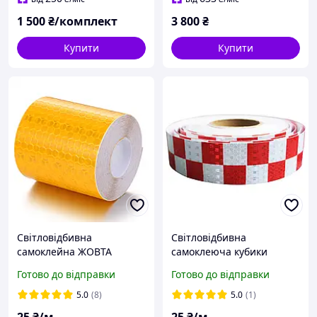
1 500
₴/комплект
3 800
₴
Купити
Купити
Світловідбивна
Світловідбивна
самоклейна ЖОВТА
самоклеюча кубики
стрічка 5х100 см
ЧЕРВОНО-БІЛА стрічка
Готово до відправки
Готово до відправки
5х100 см
5.0
(8)
5.0
(1)