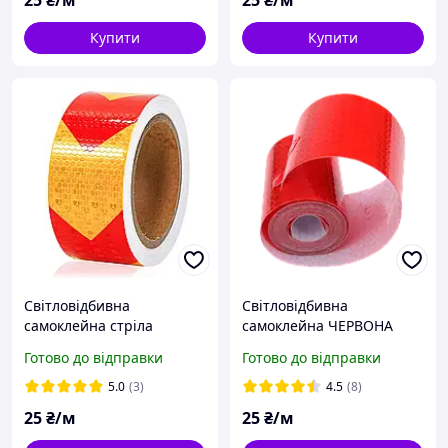
25
₴/м
25
₴/м
Купити
Купити
Світловідбивна
Світловідбивна
самоклейна стріла
самоклейна ЧЕРВОНА
ЧЕРВОНО-ЖОВТА стрічка
стрічка 5х100 см
Готово до відправки
Готово до відправки
5х100 см
5.0
(3)
4.5
(8)
25
₴/м
25
₴/м