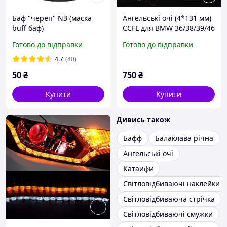
Баф "череп" N3 (маска
Ангельські очі (4*131 мм)
buff баф)
CCFL для BMW 36/38/39/46
білі
Готово до відправки
Готово до відправки
4.7
(40)
50
₴
750
₴
Купити
Купити
Дивись також
Бафф
Балаклава річна
Ангельські очі
Катаифи
Світловідбиваючі наклейки д
Світловідбиваюча стрічка
Світловідбиваючі смужки