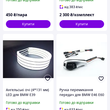
за ПАРУ
383
від
₴
/міс
450
₴/пара
2 300
₴/комплект
Купити
Купити
Ангельські очі (4*131 мм)
Ручка перемикання
LED для BMW E39
передач для BMW E46 E60
E61 E63 E64 з led-
Готово до відправки
Готово до відправки
дисплеєм
250
633
від
₴
/міс
від
₴
/міс