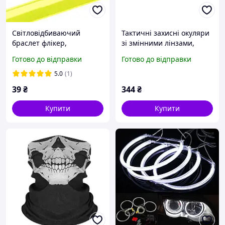
Світловідбиваючий
Тактичні захисні окуляри
браслет флікер,
зі змінними лінзами,
салатовий, 30 см
вентильовані.
Готово до відправки
Готово до відправки
5.0
(1)
39
₴
344
₴
Купити
Купити