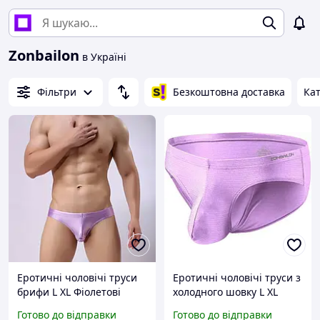
Zonbailon
в Україні
Фільтри
Безкоштовна доставка
Кат
Еротичні чоловічі труси
Еротичні чоловічі труси з
брифи L XL Фіолетові
холодного шовку L XL
Сексуальні брифи для
Фіолетові Сексуальні
Готово до відправки
Готово до відправки