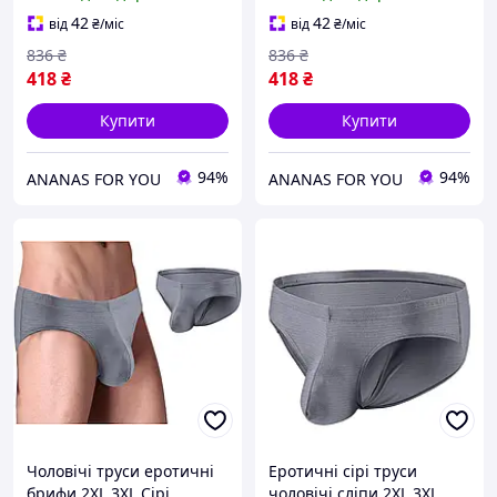
підтримки та
сліпи брифи U-подібний
підкреслення пенісу
опуклий стереодихаючий
42
42
від
₴
/міс
від
₴
/міс
дизайн
836
₴
836
₴
418
₴
418
₴
Купити
Купити
94%
94%
ANANAS FOR YOU
ANANAS FOR YOU
Чоловічі труси еротичні
Еротичні сірі труси
брифи 2XL 3XL Сірі
чоловічі сліпи 2XL 3XL