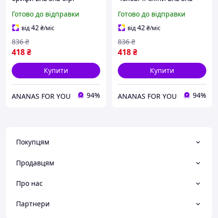
Сексуальні сліпи чоловічі
Сексуальні брифи
Готово до відправки
Готово до відправки
з холодного шовку для
чоловічі для рольових
підкреслення пенісу
ігор БДСМ Фетіш
42
42
від
₴
/міс
від
₴
/міс
836
₴
836
₴
418
₴
418
₴
Купити
Купити
94%
94%
ANANAS FOR YOU
ANANAS FOR YOU
Покупцям
Продавцям
Про нас
Партнери