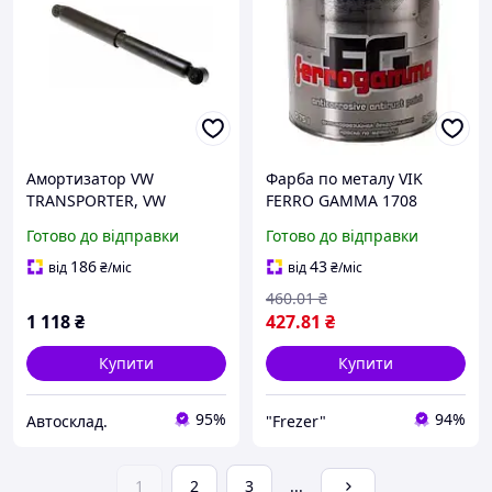
Амортизатор VW
Фарба по металу VIK
TRANSPORTER, VW
FERRO GAMMA 1708
MULTIVAN, VIKA
(темно-блакитна) 0,75л
Готово до відправки
Готово до відправки
(45130622701)
186
43
від
₴
/міс
від
₴
/міс
460
.01
₴
1 118
₴
427
.81
₴
Купити
Купити
95%
94%
Автосклад.
"Frezer"
1
2
3
...