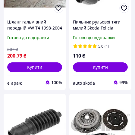
Шланг гальмівний
Пильник рульової тяги
передній VW T4 1998-2004
малий Skoda Felicia
(66111600601) VIKA
Готово до відправки
Готово до відправки
5.0
(1)
207
₴
200
.79
₴
110
₴
Купити
Купити
100%
99%
єГараж
auto skoda