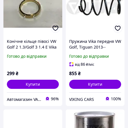
Конічне кільце півосі VW
Пружина Vika передня VW
Golf 2 1.3/Golf 3 1.4 E Vika
Golf, Tiguan 2013--
084409374A
5Q0411105DN
Готово до відправки
Готово до відправки
86
від
₴
/міс
299
₴
855
₴
Купити
Купити
96%
100%
Автомагазин VAG-SKLAD
VIKING CARS