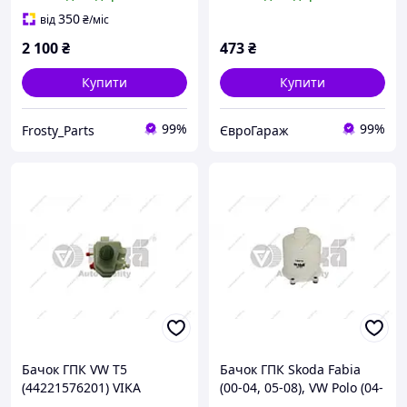
99-02) (64220042201) VIKA
350
від
₴
/міс
2 100
₴
473
₴
Купити
Купити
99%
99%
Frosty_Parts
ЄвроГараж
Бачок ГПК VW T5
Бачок ГПК Skoda Fabia
(44221576201) VIKA
(00-04, 05-08), VW Polo (04-
07), Seat Cordoba (03-05),