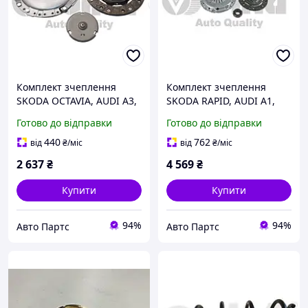
Комплект зчеплення
Комплект зчеплення
SKODA OCTAVIA, AUDI A3,
SKODA RAPID, AUDI A1,
VW GOLF, VIKA
VW CADDY, VIKA
Готово до відправки
Готово до відправки
(11981629601)
(K31473901)
440
762
від
₴
/міс
від
₴
/міс
2 637
₴
4 569
₴
Купити
Купити
94%
94%
Авто Партс
Авто Партс