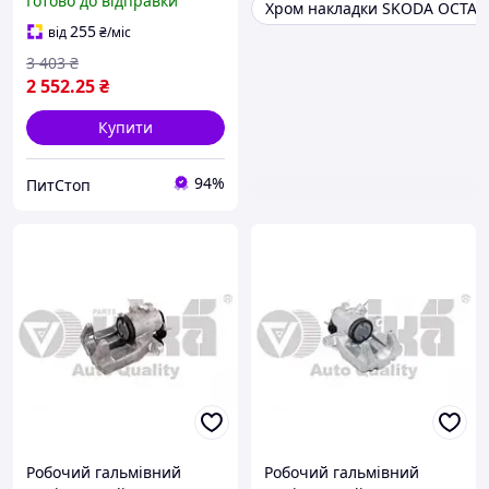
Готово до відправки
Хром накладки SKODA OCTAV
/Volkswagen:Beetle ,Golf
,Jetta (66150903201 VIKA)
255
від
₴
/міс
3 403
₴
2 552
.25
₴
Купити
94%
ПитСтоп
Робочий гальмівний
Робочий гальмівний