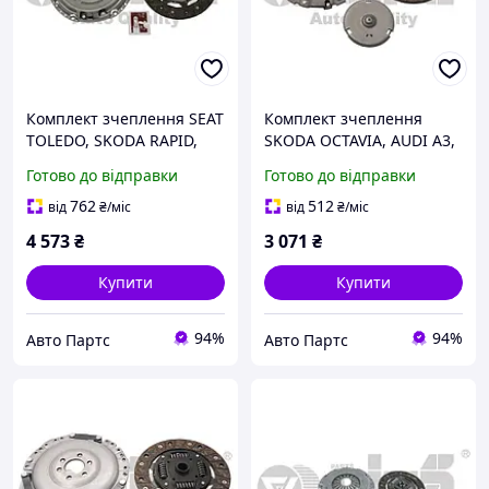
Комплект зчеплення SEAT
Комплект зчеплення
TOLEDO, SKODA RAPID,
SKODA OCTAVIA, AUDI A3,
AUDI A1, VIKA (K11777401)
VW GOLF, VIKA
Готово до відправки
Готово до відправки
(31411674601)
762
512
від
₴
/міс
від
₴
/міс
4 573
₴
3 071
₴
Купити
Купити
94%
94%
Авто Партс
Авто Партс