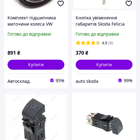
Комплект підшипника
Кнопка увімкнення
маточини колеса VW
габаритів Skoda Felicia
PASSAT, AUDI COUPE, AUDI
Готово до відправки
Готово до відправки
90, VIKA (K50040201)
4.9
(9)
891
₴
370
₴
Купити
Купити
95%
99%
Автосклад.
auto skoda