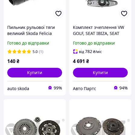
Пильник рульової тяги
Комплект зчеплення VW
великий Skoda Felicia
GOLF, SEAT IBIZA, SEAT
ALTEA, VIKA (31411674801)
Готово до відправки
Готово до відправки
782
5.0
(1)
від
₴
/міс
140
₴
4 691
₴
Купити
Купити
99%
94%
auto skoda
Авто Партс