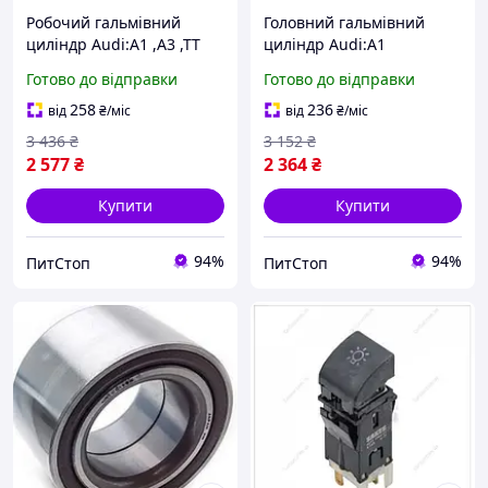
Робочий гальмівний
Головний гальмівний
циліндр Audi:A1 ,A3 ,TT
циліндр Audi:A1
/Skoda:Fabia ,Octavia
/Skoda:Fabia ,Roomster
Готово до відправки
Готово до відправки
,Roomster ,Superb ,Yeti
,Rapid /Volkswagen:Jetta
,Rapid (66150994201 VIKA)
,Polo (66110578901 VIKA)
258
236
від
₴
/міс
від
₴
/міс
3 436
₴
3 152
₴
2 577
₴
2 364
₴
Купити
Купити
94%
94%
ПитСтоп
ПитСтоп