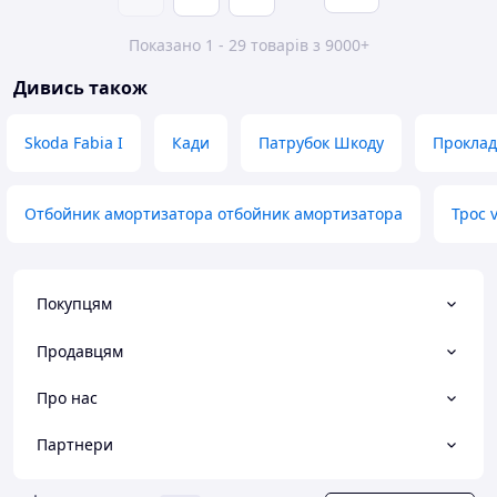
Показано 1 - 29 товарів з 9000+
Дивись також
Skoda Fabia I
Кади
Патрубок Шкоду
Проклад
Отбойник амортизатора отбойник амортизатора
Трос 
Покупцям
Продавцям
Про нас
Партнери