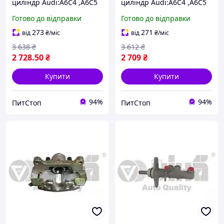
циліндр Audi:A6C4 ,A6C5
циліндр Audi:A6C4 ,A6C5
,ALLROAD
,ALLROAD
Готово до відправки
Готово до відправки
/Volkswagen:Passat
/Volkswagen:Passat
(66150903801 VIKA)
(66150903901 VIKA)
273
271
від
₴
/міс
від
₴
/міс
3 638
₴
3 612
₴
2 728
.50
₴
2 709
₴
Купити
Купити
94%
94%
ПитСтоп
ПитСтоп