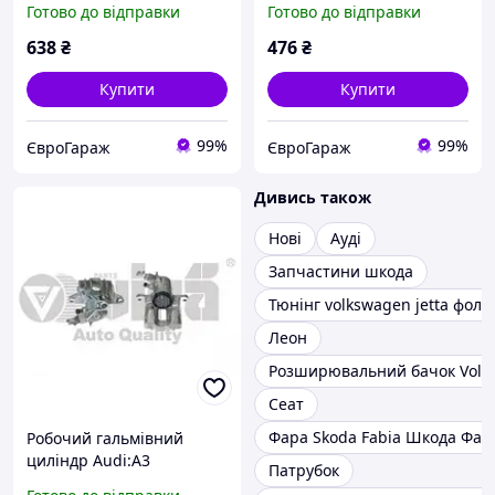
Готово до відправки
Готово до відправки
Ibiza (02-05) (64230042801)
VIKA
638
₴
476
₴
Купити
Купити
99%
99%
ЄвроГараж
ЄвроГараж
Дивись також
Нові
Ауді
Запчастини шкода
Тюнінг volkswagen jetta фоль
Леон
Розширювальний бачок Volks
Сеат
Фара Skoda Fabia Шкода Фаб
Робочий гальмівний
циліндр Audi:A3
Патрубок
/Skoda:Octavia ,Yeti