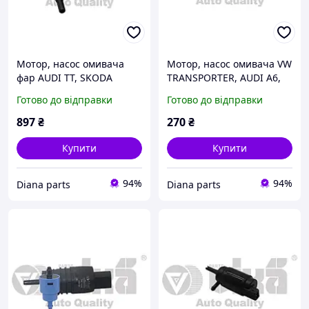
Мотор, насос омивача
Мотор, насос омивача VW
фар AUDI TT, SKODA
TRANSPORTER, AUDI A6,
RAPID, SEAT LEON, VIKA
AUDI 80, VIKA
Готово до відправки
Готово до відправки
(99551043601)
(99550561901)
897
₴
270
₴
Купити
Купити
94%
94%
Diana parts
Diana parts