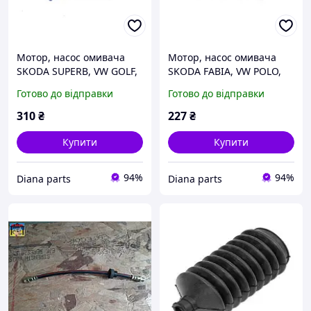
Мотор, насос омивача
Мотор, насос омивача
SKODA SUPERB, VW GOLF,
SKODA FABIA, VW POLO,
AUDI A4, VIKA
SEAT TOLEDO, VIKA
Готово до відправки
Готово до відправки
(99550024501)
(99550359101)
310
₴
227
₴
Купити
Купити
94%
94%
Diana parts
Diana parts