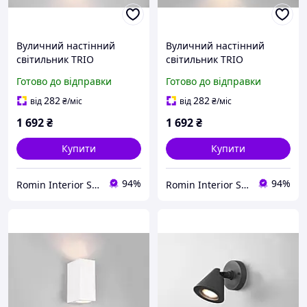
Вуличний настінний
Вуличний настінний
світильник TRIO
світильник TRIO
204260224 ROYA IP44
204269224 ROYA IP44
Готово до відправки
Готово до відправки
282
282
від
₴
/міс
від
₴
/міс
1 692
₴
1 692
₴
Купити
Купити
94%
94%
Romin Interior Store
Romin Interior Store