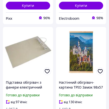
Купити
Купити
96%
98%
Pixx
Electroboom
Підставка обігрівач з
Настінний обігрівач-
фанери електричний
картина ТРІО Замок 98х57
ТРІО 0,5х0,31 м, 80 Вт
см 400Вт
Готово до відправки
Готово до відправки
97
130
від
₴
/міс
від
₴
/міс
1 067
₴
1 440
₴