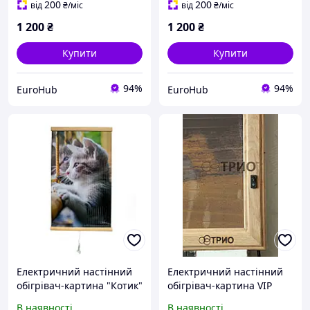
(TM010021)
(TP010241)
200
200
від
₴
/міс
від
₴
/міс
1 200
₴
1 200
₴
Купити
Купити
94%
94%
EuroHub
EuroHub
Електричний настінний
Електричний настінний
обігрівач-картина "Котик"
обігрівач-картина VIP
(SH847001)
"Єгипет" (SH847021)
В наявності
В наявності