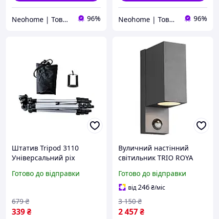
96%
96%
Neohome | Товари для дому та дачі
Neohome | Товари для дому та дачі
Штатив Tripod 3110
Вуличний настінний
Універсальний pix
світильник TRIO ROYA
35W
Готово до відправки
Готово до відправки
246
від
₴
/міс
679
₴
3 150
₴
339
₴
2 457
₴