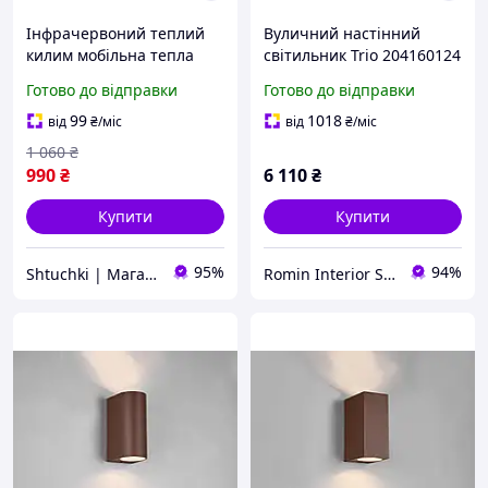
Інфрачервоний теплий
Вуличний настінний
килим мобільна тепла
світильник Trio 204160124
підлога ТРІО 98 х 56 см
Sambesi з датчиком
Готово до відправки
Готово до відправки
(SHiz14766)
сутінків IP44
99
1018
від
₴
/міс
від
₴
/міс
1 060
₴
990
₴
6 110
₴
Купити
Купити
95%
94%
Shtuchki | Магазин корисних штучок
Romin Interior Store