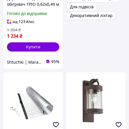
обігрівач ТРІО 0,62х0,49 м
Для підвісів
100 Вт (SHiz00315)
Готово до відправки
Декоративний ліхтар
123
від
₴
/міс
1 354
₴
1 234
₴
Купити
95%
Shtuchki | Магазин корисних штучок