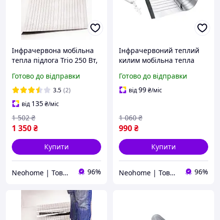
Інфрачервона мобільна
Інфрачервоний теплий
тепла підлога Trio 250 Вт,
килим мобільна тепла
щоб лежати, 180х60 см
підлога ТРІО 98 х 56 см
Готово до відправки
Готово до відправки
(Niz00320)
(Niz14766)
99
3.5
(2)
від
₴
/міс
135
від
₴
/міс
1 502
₴
1 060
₴
1 350
₴
990
₴
Купити
Купити
96%
96%
Neohome | Товари для дому та дачі
Neohome | Товари для дому та дачі