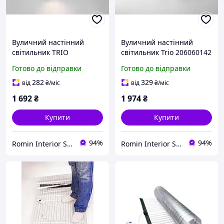
Вуличний настінний
Вуличний настінний
світильник TRIO
світильник Trio 206060142
204269231 ROYA IP44
Kaveri IP44
Готово до відправки
Готово до відправки
282
329
від
₴
/міс
від
₴
/міс
1 692
₴
1 974
₴
Купити
Купити
94%
94%
Romin Interior Store
Romin Interior Store