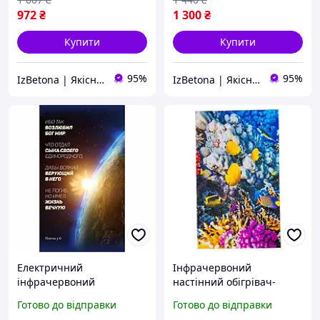
972
₴
1 300
₴
Купити
Купити
95%
95%
IzBetona | Якісні товари за доступними цінами
IzBetona | Якісні товари за доступними цінами
Електричний
Інфрачервоний
інфрачервоний
настінний обігрівач-
настінний обігрівач-
картина Trio Кораловий
Готово до відправки
Готово до відправки
картина Trio "Земля"
Риф 400W 100х57см