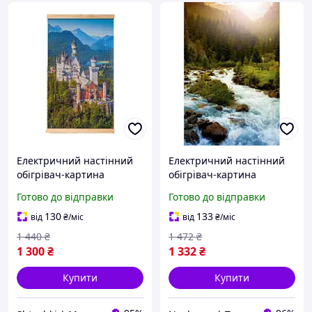
Електричний настінний
Електричний настінний
обігрівач-картина
обігрівач-картина
"Замок" (SH8470091)
"Гірська річка"
Готово до відправки
Готово до відправки
(TM010025)
130
133
від
₴
/міс
від
₴
/міс
1 440
₴
1 472
₴
1 300
₴
1 332
₴
Купити
Купити