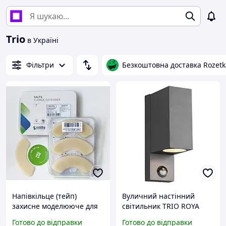
Trio
в Україні
Фільтри
Безкоштовна доставка Rozetk
Напівкільце (тейп)
Вуличний настінний
захисне моделююче для
світильник TRIO ROYA
стоми Salts Secuplast
35W
Готово до відправки
Готово до відправки