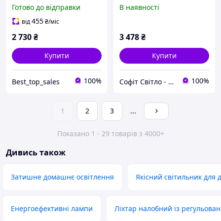
35W
Готово до відправки
В наявності
455
від
₴
/міс
2 730
₴
3 478
₴
Купити
Купити
100%
100%
Best_top_sales
Софіт Світло - магазин світильників
1
2
3
...
Показано 1 - 29 товарів з 4000+
Дивись також
Затишне домашнє освітлення
Якісний світильник для 
Енергоефективні лампи
Ліхтар налобний із регульован