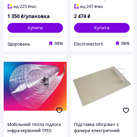
Hydro 30шт
225
247
від
₴
/міс
від
₴
/міс
1 350
₴/упаковка
2 474
₴
Купити
Купити
98%
98%
Здоровань
ElectrovectorX
Мобільний тепла підлога
Підставка обігрівач з
інфрачервоний ТРІО
фанери електричний
1,8х0,6 м (SHiz00320)
ТРІО 0,5х0,31 м, 80 Вт