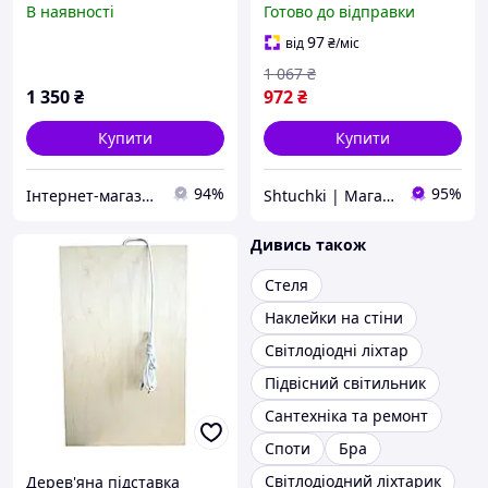
В наявності
Готово до відправки
(SHiz00314)
97
від
₴
/міс
1 067
₴
1 350
₴
972
₴
Купити
Купити
94%
95%
Інтернет-магазин Теплосистема
Shtuchki | Магазин корисних штучок
Дивись також
Стеля
Наклейки на стіни
Світлодіодні ліхтар
Підвісний світильник
Сантехніка та ремонт
Споти
Бра
Світлодіодний ліхтарик
Дерев'яна підставка