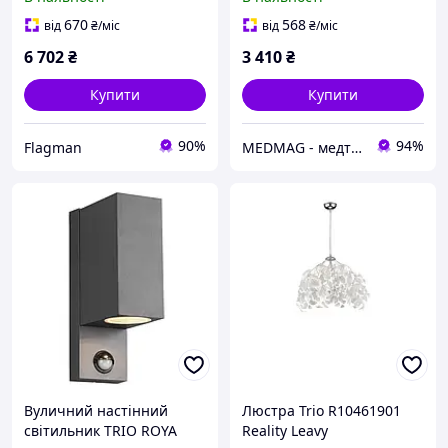
670
568
від
₴
/міс
від
₴
/міс
6 702
₴
3 410
₴
Купити
Купити
90%
94%
Flagman
MEDMAG - медтехніка для всієї родини
Вуличний настінний
Люстра Trio R10461901
світильник TRIO ROYA
Reality Leavy