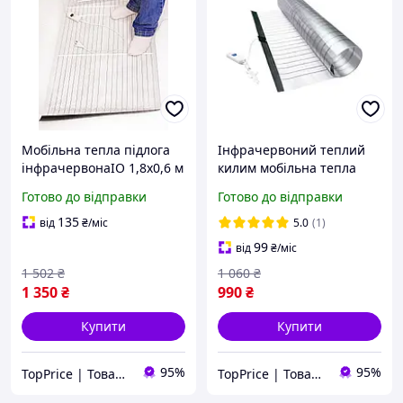
Мобільна тепла підлога
Інфрачервоний теплий
інфрачервонаІО 1,8х0,6 м
килим мобільна тепла
(TPiz00320)
підлога ТРІО 98 х 56 см
Готово до відправки
Готово до відправки
(TPiz14766)
135
від
₴
/міс
5.0
(1)
99
від
₴
/міс
1 502
₴
1 060
₴
1 350
₴
990
₴
Купити
Купити
95%
95%
TopPrice | Товари за ТОП-ціною
TopPrice | Товари за ТОП-ціною