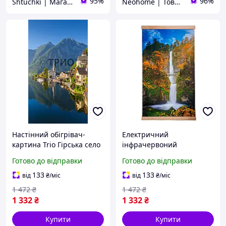
95%
96%
Shtuchki | Магазин корисних штучок
Neohome | Товари для дому та дачі
Настінний обігрівач-
Електричний
картина Trio Гірська село
інфрачервоний
електричний 400 Вт
настінний обігрівач-
Готово до відправки
Готово до відправки
(TMna-18187)
картина Trio "Водоспад з
містком" (N010240)
133
133
від
₴
/міс
від
₴
/міс
1 472
₴
1 472
₴
1 332
₴
1 332
₴
Купити
Купити