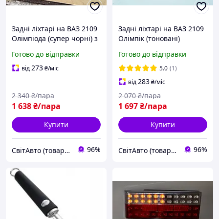
Задні ліхтарі на ВАЗ 2109
Задні ліхтарі на ВАЗ 2109
Олімпіода (супер чорні) з
Олімпік (тоновані)
вітрини
Готово до відправки
Готово до відправки
273
від
₴
/міс
5.0
(1)
283
від
₴
/міс
2 340
₴/пара
2 070
₴/пара
1 638
₴/пара
1 697
₴/пара
Купити
Купити
96%
96%
СвітАвто (товари для тюнінгу автомобілів ВАЗ)
СвітАвто (товари для тюнінгу автомобілів ВАЗ)