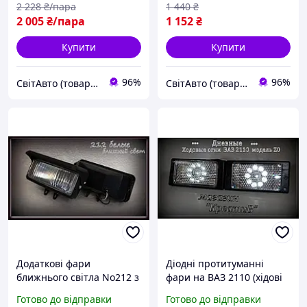
2 228
₴/пара
1 440
₴
2 005
₴/пара
1 152
₴
Купити
Купити
96%
96%
СвітАвто (товари для тюнінгу автомобілів ВАЗ)
СвітАвто (товари для тюнінгу автомобілів ВАЗ)
Додаткові фари
Діодні протитуманні
ближнього світла No212 з
фари на ВАЗ 2110 (хідові
кришкою (білі)
вогні) No174-7.
Готово до відправки
Готово до відправки