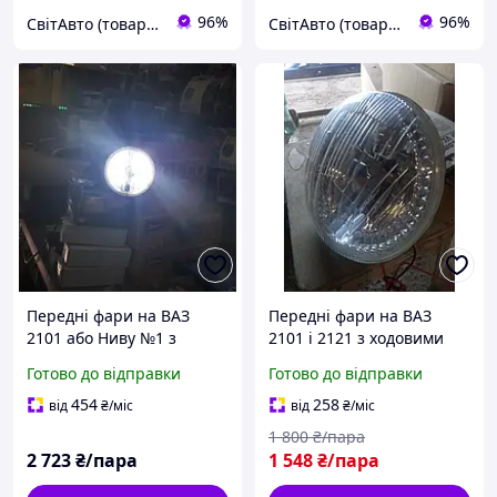
96%
96%
СвітАвто (товари для тюнінгу автомобілів ВАЗ)
СвітАвто (товари для тюнінгу автомобілів ВАЗ)
Передні фари на ВАЗ
Передні фари на ВАЗ
2101 або Ниву №1 з
2101 і 2121 з ходовими
ангельськими глазками і
вогнями Світомнію No3
Готово до відправки
Готово до відправки
LED лампами.
(на 36 діодів).
454
258
від
₴
/міс
від
₴
/міс
1 800
₴/пара
2 723
₴/пара
1 548
₴/пара