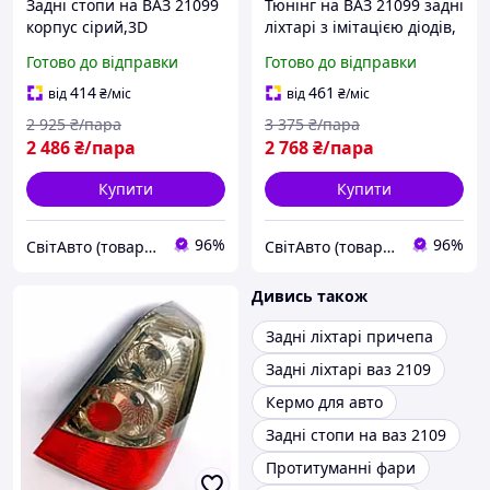
Задні стопи на ВАЗ 21099
Тюнінг на ВАЗ 21099 задні
корпус сірий,3D
ліхтарі з імітацією діодів,
3D (карбон)
Готово до відправки
Готово до відправки
414
461
від
₴
/міс
від
₴
/міс
2 925
₴/пара
3 375
₴/пара
2 486
₴/пара
2 768
₴/пара
Купити
Купити
96%
96%
СвітАвто (товари для тюнінгу автомобілів ВАЗ)
СвітАвто (товари для тюнінгу автомобілів ВАЗ)
Дивись також
Задні ліхтарі причепа
Задні ліхтарі ваз 2109
Кермо для авто
Задні стопи на ваз 2109
Протитуманні фари