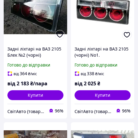
Задні ліхтарі на ВАЗ 2105
Задні ліхтарі на ВАЗ 2105
Блек №2 (чорні)
(чорні) No1.
Готово до відправки
Готово до відправки
364
338
від
₴
/міс
від
₴
/міс
від
2 183
₴/пара
від
2 025
₴
Купити
Купити
96%
96%
СвітАвто (товари для тюнінгу автомобілів ВАЗ)
СвітАвто (товари для тюнінгу автомобілів ВАЗ)