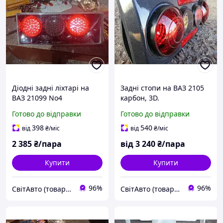
Діодні задні ліхтарі на
Задні стопи на ВАЗ 2105
ВАЗ 21099 No4
карбон, 3D.
Готово до відправки
Готово до відправки
398
540
від
₴
/міс
від
₴
/міс
2 385
₴/пара
від
3 240
₴/пара
Купити
Купити
96%
96%
СвітАвто (товари для тюнінгу автомобілів ВАЗ)
СвітАвто (товари для тюнінгу автомобілів ВАЗ)