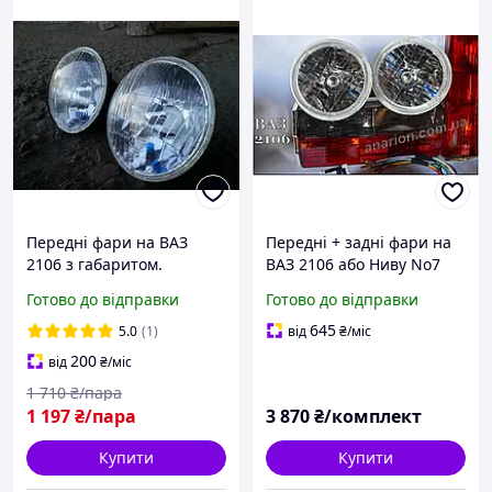
Передні фари на ВАЗ
Передні + задні фари на
2106 з габаритом.
ВАЗ 2106 або Ниву No7
Готово до відправки
Готово до відправки
645
5.0
(1)
від
₴
/міс
200
від
₴
/міс
1 710
₴/пара
1 197
₴/пара
3 870
₴/комплект
Купити
Купити