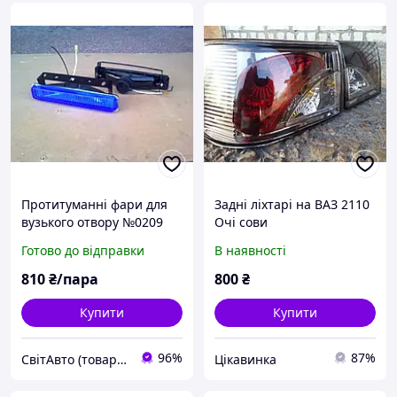
Протитуманні фари для
Задні ліхтарі на ВАЗ 2110
вузького отвору №0209
Очі сови
(сині)
Готово до відправки
В наявності
810
₴/пара
800
₴
Купити
Купити
96%
87%
СвітАвто (товари для тюнінгу автомобілів ВАЗ)
Цікавинка