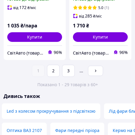
172
від
₴
/міс
5.0
(1)
285
від
₴
/міс
1 035
₴/пара
1 710
₴
Купити
Купити
96%
96%
СвітАвто (товари для тюнінгу автомобілів ВАЗ)
СвітАвто (товари для тюнінгу автомобілів ВАЗ)
1
2
3
...
Показано 1 - 29 товарів з 60+
Дивись також
Led з колесом прокручування з підсвіткою
Лід фари бл
Оптика ВАЗ 2107
Фари передні пріора
Кермо на 