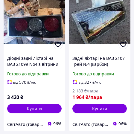
Діодні задні ліхтарі на
Задні ліхтарі на ВАЗ 2107
ВАЗ 21099 No4 з вітрини
Грей №4 (карбон)
Готово до відправки
Готово до відправки
570
327
від
₴
/міс
від
₴
/міс
2 183
₴/пара
3 420
₴
1 964
₴/пара
Купити
Купити
96%
96%
СвітАвто (товари для тюнінгу автомобілів ВАЗ)
СвітАвто (товари для тюнінгу автомобілів ВАЗ)