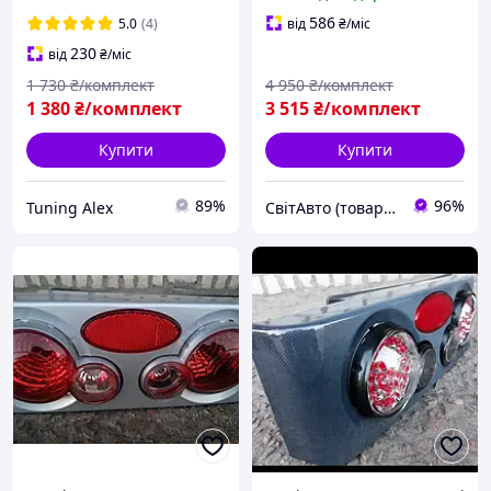
586
5.0
(4)
від
₴
/міс
230
від
₴
/міс
1 730
₴/комплект
4 950
₴/комплект
1 380
₴/комплект
3 515
₴/комплект
Купити
Купити
89%
96%
Tuning Alex
СвітАвто (товари для тюнінгу автомобілів ВАЗ)