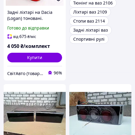
Тюнінг на ваз 2106
Ліхтарі ваз 2109
Задні ліхтарі на Dacia
(Logan) тоновані.
Стопи ваз 2114
Готово до відправки
Задні ліхтарі ваз
675
від
₴
/міс
Спортивні рулі
4 050
₴/комплект
Купити
96%
СвітАвто (товари для тюнінгу автомобілів ВАЗ)