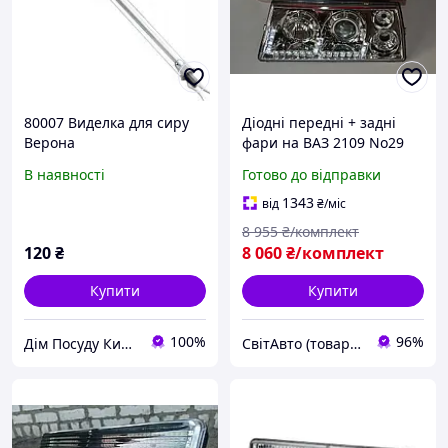
80007 Виделка для сиру
Діодні передні + задні
Верона
фари на ВАЗ 2109 No29
В наявності
Готово до відправки
1343
від
₴
/міс
8 955
₴/комплект
120
₴
8 060
₴/комплект
Купити
Купити
100%
96%
Дім Посуду Кияночка
СвітАвто (товари для тюнінгу автомобілів ВАЗ)