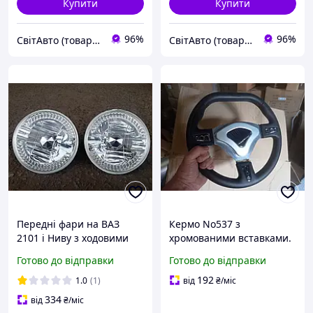
Купити
Купити
96%
96%
СвітАвто (товари для тюнінгу автомобілів ВАЗ)
СвітАвто (товари для тюнінгу автомобілів ВАЗ)
Передні фари на ВАЗ
Кермо No537 з
2101 і Ниву з ходовими
хромованими вставками.
вогнями Світомнію No2
Готово до відправки
Готово до відправки
(на 36 діодів).
192
1.0
(1)
від
₴
/міс
334
від
₴
/міс