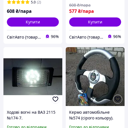
5.0
(2)
608
₴/пара
608
₴/пара
577
₴/пара
Купити
Купити
96%
96%
СвітАвто (товари для тюнінгу автомобілів ВАЗ)
СвітАвто (товари для тюнінгу автомобілів ВАЗ)
Ходові вогні на ВАЗ 2115
Кермо автомобільне
№174-7.
№574 (сірого кольору).
Готово до відправки
Готово до відправки