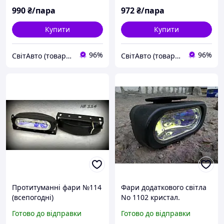
990
₴/пара
972
₴/пара
Купити
Купити
96%
96%
СвітАвто (товари для тюнінгу автомобілів ВАЗ)
СвітАвто (товари для тюнінгу автомобілів ВАЗ)
Протитуманні фари №114
Фари додаткового світла
(всепогодні)
No 1102 кристал.
Готово до відправки
Готово до відправки