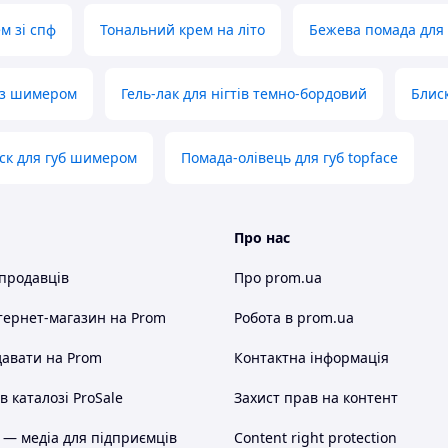
м зі спф
Тональний крем на літо
Бежева помада для 
 із шимером
Гель-лак для нігтів темно-бордовий
Блиск
ск для губ шимером
Помада-олівець для губ topface
Про нас
 продавців
Про prom.ua
тернет-магазин
на Prom
Робота в prom.ua
авати на Prom
Контактна інформація
 каталозі ProSale
Захист прав на контент
 — медіа для підприємців
Content right protection