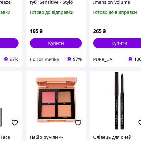
reeze
губ "Sensitive - Stylo
Imension Volume
0 г
lipstick" PT157 (003)
Mascara PT314
равки
Готово до відправки
Готово до відправки
трансформер, 8 мл
195
₴
265
₴
и
Купити
Купити
97%
97%
10
Co.cos.metika
PURR_UA
pFace
Набір рум'ян 4-
Олівець для очей