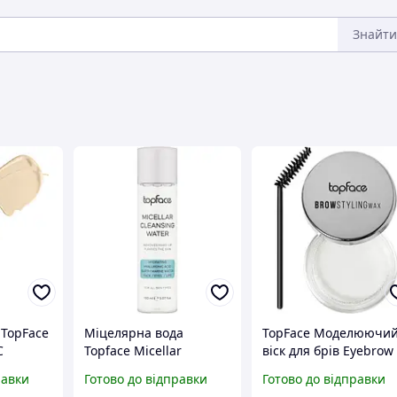
Знайти
 TopFace
Міцелярна вода
TopFace Моделюючи
C
Topface Micellar
віск для брів Eyebrow
r, 002,
Cleansing Water PT808
Wax PT803
равки
Готово до відправки
Готово до відправки
150 мл