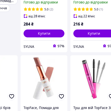
Кремова губна помада для губ
Готово до відправки
Готово до відправки
иччя
5.0
(2)
5.0
(1)
28
22
від
₴
/міс
від
₴
/міс
284
₴
216
₴
Купити
Купити
97%
9
SYLNA
SYLNA
ії брів
TopFace, Помада для
Туш для вій TopFace 