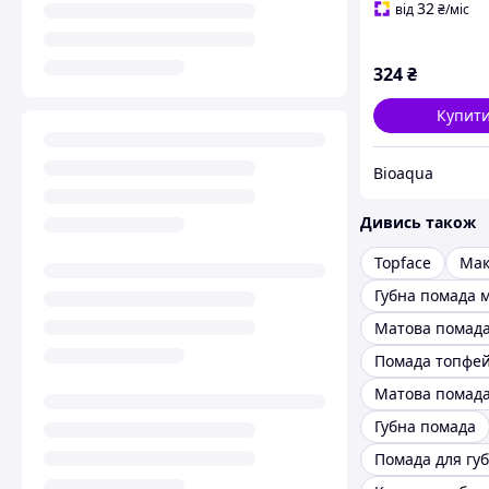
32
від
₴
/міс
324
₴
Купит
Bioaqua
Дивись також
Topface
Мак
Матова помад
Помада топфе
Матова помада
Губна помада