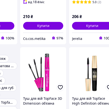
18
від
₴
/міс
5.0
(2)
210
₴
206
₴
и
Купити
Купити
100%
97%
10
Co.cos.metika
Jerelia
іяж
Губна помада матова Topface
а
йс
 для губ
Туш для вій TopFace 3D
Туш для вій Topface
Помада для губ Topface Туреччина
Dimension об'ємна
High Definition об'ємн
чорна 8 мл PT314
(PT303) PT30-DS