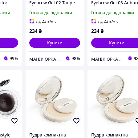
itor
Eyebrow Gel 02 Taupe
Eyebrow Gel 03 Aubur
g Powder
TopFace 3,5 г(р)
TopFace 3,5 г(р)
равки
Готово до відправки
Готово до відправки
23
23
від
₴
/міс
від
₴
/міс
234
₴
234
₴
и
Купити
Купити
99%
98%
9
МАНІКЮРКА SHOP
МАНІКЮРКА SHOP
nstyle
Пудра компактна
Пудра компактна