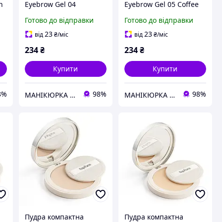
n
Eyebrow Gel 04
Eyebrow Gel 05 Coffee
Chocolate TopFace 3,5
TopFace 3,5 г(р)
Готово до відправки
Готово до відправки
г(р)
23
23
від
₴
/міс
від
₴
/міс
234
₴
234
₴
Купити
Купити
8%
98%
98%
МАНІКЮРКА SHOP
МАНІКЮРКА SHOP
Пудра компактна
Пудра компактна