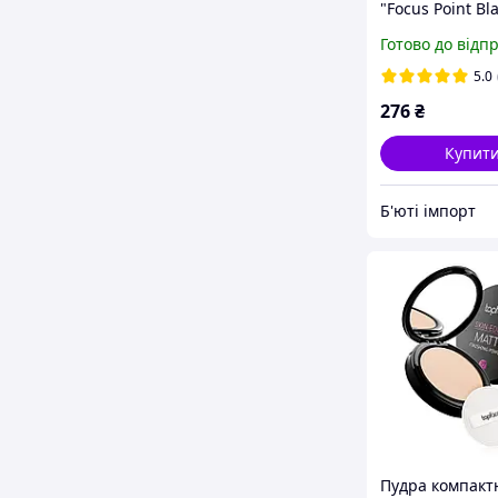
"Focus Point Bl
Volume Curl Ma
Готово до відп
PT311 12 мл
5.0
276
₴
Купит
Б'юті імпорт
Пудра компакт