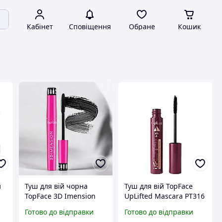
Кабінет
Сповіщення
Обране
Кошик
й
Туш для вій чорна
Туш для вій TopFace
TopFace 3D Imension
UpLifted Mascara PT316
Volume Mascara PT314
- об'єм і ефект
Готово до відправки
Готово до відправки
8 мл (подовження,
накладних вій Daily