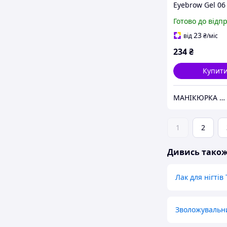
Eyebrow Gel 0
Brown TopFace 3
Готово до відп
23
від
₴
/міс
234
₴
Купит
МАНІКЮРКА SHOP
1
2
Дивись тако
Лак для нігтів
Зволожувальни