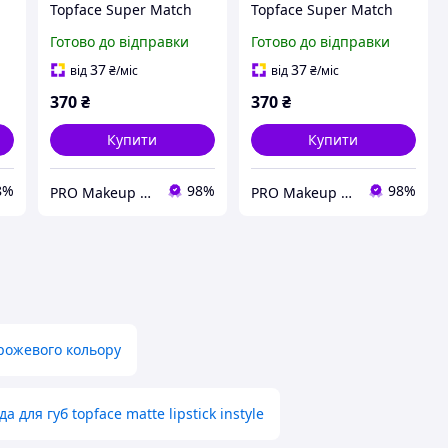
Topface Super Match
Topface Super Match
Foundation №3 Natural
Foundation №4 Pale
Готово до відправки
Готово до відправки
Beige
Beige
37
37
від
₴
/міс
від
₴
/міс
370
₴
370
₴
Купити
Купити
8%
98%
98%
PRO Makeup - опт і роздріб
PRO Makeup - опт і роздріб
 рожевого кольору
а для губ topface matte lipstick instyle