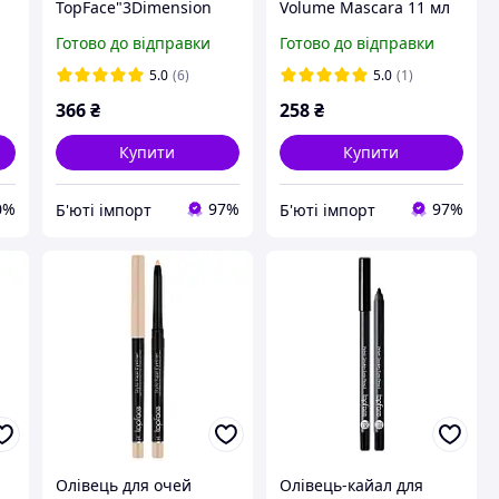
TopFace"3Dimension
Volume Mascara 11 мл
Volume Mascara" -
Готово до відправки
Готово до відправки
PT314, 8 мл
5.0
(6)
5.0
(1)
366
₴
258
₴
Купити
Купити
0%
97%
97%
Б'юті імпорт
Б'юті імпорт
Олівець для очей
Олівець-кайал для