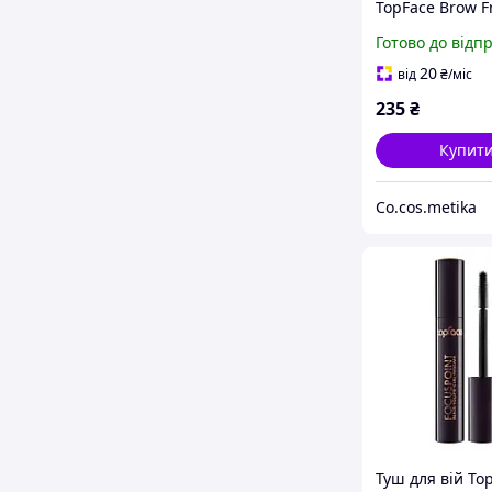
TopFace Brow F
Gel прозорий 1
Готово до відп
(PT811)
20
від
₴
/міс
235
₴
Купит
Co.cos.metika
Туш для вій To