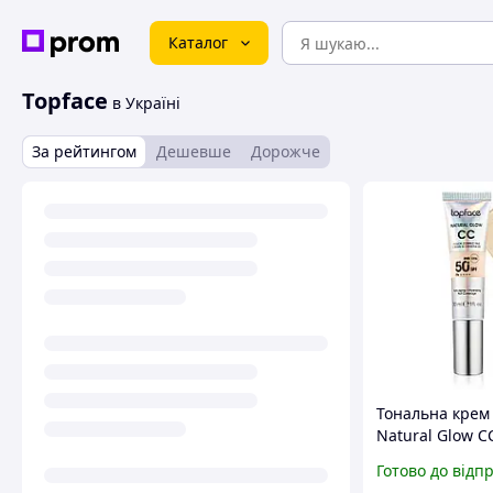
Каталог
Topface
в Україні
За рейтингом
Дешевше
Дорожче
Тональна крем
Natural Glow C
Cream&Conceale
Готово до відп
30 мл