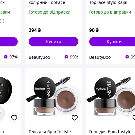
ack
колірний TopFace
TopFace Stylo Kajal
scara"
Maestro Academy 002 8
Eyeliner 003 Brown 0,
равки
Готово до відправки
Готово до відправки
г
г
(1)
294
₴
90
₴
и
Купити
Купити
97%
99%
9
BeautyBoo
BeautyBoo
на
Гель для брів Instyle
Гель для брів Instyle