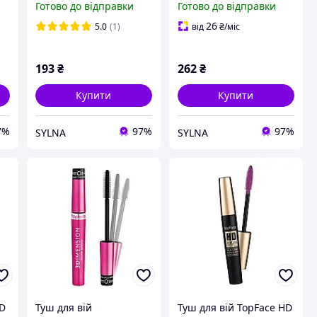
Готово до відправки
Готово до відправки
накладних вій
26
5.0
(1)
від
₴
/міс
193
₴
262
₴
Купити
Купити
7%
97%
97%
SYLNA
SYLNA
3D
Туш для вій
Туш для вій TopFace HD