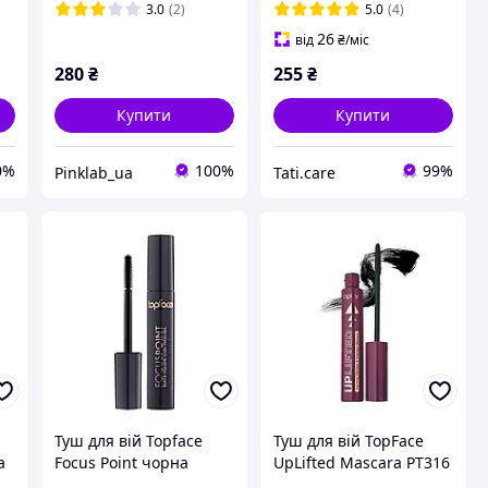
завивка, об'єм)
Skin Care
3.0
(2)
5.0
(4)
26
від
₴
/міс
280
₴
255
₴
Купити
Купити
0%
100%
99%
Pinklab_ua
Tati.care
Туш для вій Topface
Туш для вій TopFace
а
Focus Point чорна
UpLifted Mascara PT316
PT311
- об'єм і ефект