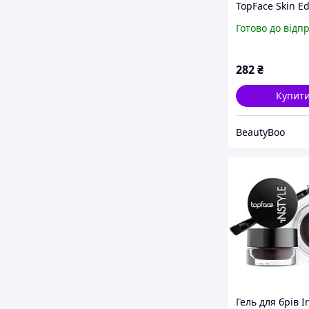
TopFace Skin Ed
Matte Finishin
Готово до відп
02 10 г
282
₴
Купит
BeautyBoo
Гель для брів I