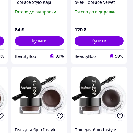
TopFace Stylo Kajal
очей TopFace Velvet
32
Eyeliner 006 Cream 0,32
Smoky Eyes 003 чорний
Готово до відправки
Готово до відправки
г
4,8 г
84
₴
120
₴
Купити
Купити
9%
99%
99%
BeautyBoo
BeautyBoo
Гель для брів Instyle
Гель для брів Instyle