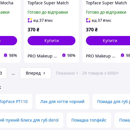
6 Mocha
Topface Super Match
Topface Super Match
,5 г(р)
Foundation №1 Light
Foundation №2 Light
равки
Готово до відправки
Готово до відправки
Porcelain
Cream
37
37
від
₴
/міс
від
₴
/міс
370
₴
370
₴
и
Купити
Купити
98%
98%
9
PRO Makeup - опт і роздріб
PRO Makeup - опт і роздріб
3
...
Вперед
Показано 1 - 29 товарів з 6000+
ж
 TopFace PT110
Лак для нігтів чорний
Помада для губ
й пухкий блиск для губ derol
Помадка топфейс
Помад