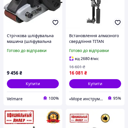
Стрічкова шліфувальна
Встановлення алмазного
машина (шліфувальна
свердління TITAN
машина) Титан ПЛШМ
PDAKB2102NS100 STP
Готово до відправки
Готово до відправки
1200 : 1200 Вт, 5.4кг
шліфувальна машина
2680
від
₴
/міс
VER26
16 601
₴
9 456
₴
16 081
₴
Купити
Купити
100%
95%
Velmare
«Море инструментов»