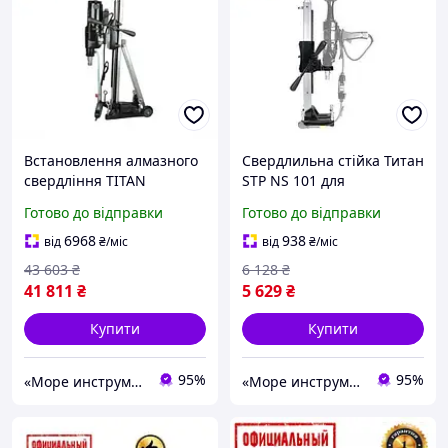
Встановлення алмазного
Свердлильна стійка Титан
свердління TITAN
STP NS 101 для
PDAKB2300 STP
встановлення алмазного
Готово до відправки
Готово до відправки
буріння
6968
938
від
₴
/міс
від
₴
/міс
43 603
₴
6 128
₴
41 811
₴
5 629
₴
Купити
Купити
95%
95%
«Море инструментов»
«Море инструментов»