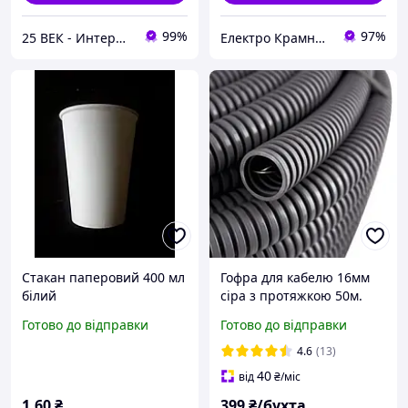
99%
97%
25 ВЕК - Интернет-Магазин: электрический, бензиновый, аккумуляторный инструмент и строительство.
Електро Крамниця
Стакан паперовий 400 мл
Гофра для кабелю 16мм
білий
сіра з протяжкою 50м.
Готово до відправки
Готово до відправки
4.6
(13)
40
від
₴
/міс
1
.60
₴
399
₴/бухта