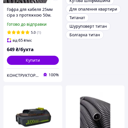
Кутова шліфмашина
Для опалення квартири
Гофра для кабеля 25мм
сіра з протяжкою 50м.
Титанат
Готово до відправки
Шуруповерт титан
5.0
(1)
Болгарка титан
65
від
₴
/міс
649
₴/бухта
Купити
100%
КОНСТРУКТОР онлайн-магазин