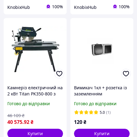
100%
100%
KnobixHub
KnobixHub
Камнеріз електричний на
Вимикач 1кл + розетка із
2 кВт Titan PK350-800 з
заземленням
довжиною різання 800
вологозахищений IP 54
Готово до відправки
Готово до відправки
мм
Титан
5.0
(1)
46 109
₴
40 575
.92
₴
120
₴
Купити
Купити