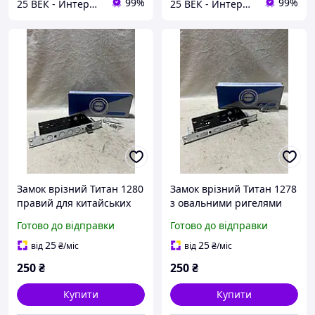
99%
99%
25 ВЕК - Интернет-Магазин: электрический, бензиновый, аккумуляторный инструмент и строительство.
25 ВЕК - Интернет-Магазин: электрический, бензиновый, аккумуляторный инструмент и строительство.
Замок врізний Титан 1280
Замок врізний Титан 1278
правий для китайських
з овальними ригелями
дверей
для китайських дверей
Готово до відправки
Готово до відправки
25
25
від
₴
/міс
від
₴
/міс
250
₴
250
₴
Купити
Купити