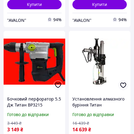
Купити
Купити
94%
94%
"AVALON"
"AVALON"
Бочковий перфоратор 5.5
Установлення алмазного
Дж Титан BP3215
буріння Титан
PDAKB2102NS100
Готово до відправки
Готово до відправки
двошвидкісна
3 449
₴
16 439
₴
3 149
₴
14 639
₴