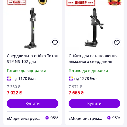
Свердлильна стійка Титан
Стійка для встановлення
STP NS 102 для
алмазного свердління
встановлення алмазного
Титан STP HC 100
Готово до відправки
Готово до відправки
буріння
1170
1278
від
₴
/міс
від
₴
/міс
7 330
₴
7 971
₴
7 022
₴
7 665
₴
Купити
Купити
95%
95%
«Море инструментов»
«Море инструментов»