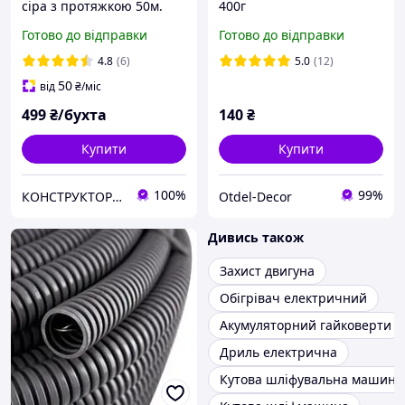
сіра з протяжкою 50м.
400г
Готово до відправки
Готово до відправки
4.8
(6)
5.0
(12)
50
від
₴
/міс
499
₴/бухта
140
₴
Купити
Купити
100%
99%
КОНСТРУКТОР онлайн-магазин
Otdel-Decor
Дивись також
Захист двигуна
Обігрівач електричний
Акумуляторний гайковерти
Дриль електрична
Кутова шліфувальна машина