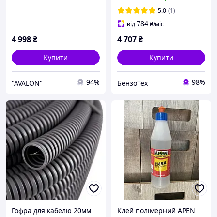
5.0
(1)
784
від
₴
/міс
4 998
₴
4 707
₴
Купити
Купити
94%
98%
"AVALON"
БензоТех
Гофра для кабелю 20мм
Клей полімерний APEN