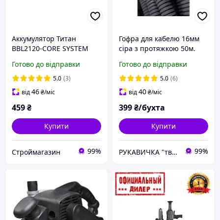
Аккумулятор Титан
Гофра для кабелю 16мм
BBL2120-CORE SYSTEM
сіра з протяжкою 50м.
CORE21Li-ion 21В/ 2,0 Ач
Готово до відправки
Готово до відправки
5.0
(3)
5.0
(6)
46
40
від
₴
/міс
від
₴
/міс
459
₴
399
₴/бухта
Купити
Купити
99%
99%
Строймагазин
РУКАВИЧКА "твоя будівельна скарбничка"