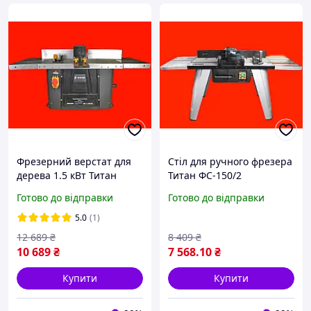
Фрезерний верстат для
Стіл для ручного фрезера
дерева 1.5 кВт Титан
Титан ФС-150/2
ПФС40 (Titan PFS40)
Готово до відправки
Готово до відправки
5.0
(1)
12 689
₴
8 409
₴
10 689
₴
7 568
.10
₴
Купити
Купити