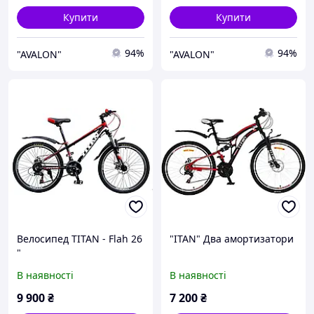
Купити
Купити
94%
94%
"AVALON"
"AVALON"
Велосипед TITAN - Flah 26
"ITAN" Два амортизатори
"
В наявності
В наявності
9 900
₴
7 200
₴