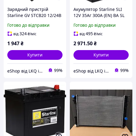
Зарядний пристрій
Акумулятор Starline SLI
Starline GV STCB20 12/24В
12V 35Аг 300А (EN) BA SL
12А
35JL L+
Готово до відправки
Готово до відправки
324
495
від
₴
/міс
від
₴
/міс
1 947
₴
2 971
.50
₴
Купити
Купити
99%
99%
eShop від LKQ інтернет-магазин автозапчастин
eShop від LKQ інтернет-магазин автозапчастин