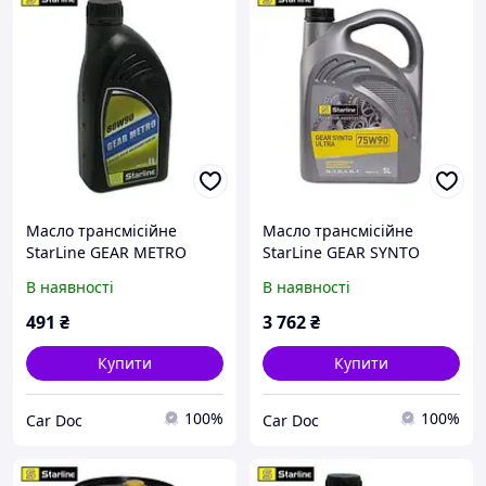
Масло трансмісійне
Масло трансмісійне
StarLine GEAR METRO
StarLine GEAR SYNTO
80W-90, 1 л NAM1
75W-90, 5 л NAS5
В наявності
В наявності
491
₴
3 762
₴
Купити
Купити
100%
100%
Car Doc
Car Doc