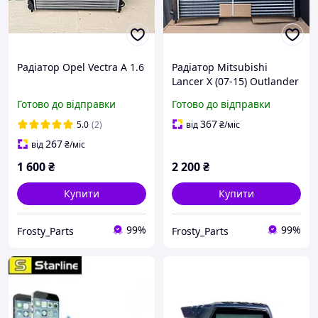
Радіатор Opel Vectra A 1.6
Радіатор Mitsubishi
Lancer X (07-15) Outlander
(07-12) ASX
Готово до відправки
Готово до відправки
367
5.0
(2)
від
₴
/міс
267
від
₴
/міс
1 600
₴
2 200
₴
Купити
Купити
99%
99%
Frosty_Parts
Frosty_Parts