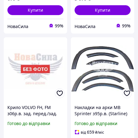
Купити
Купити
99%
99%
НоваСила
НоваСила
Крило VOLVO FH, FM
Накладки на арки MB
з06р.в. зад. перед./зад.
Sprinter з95р.в. (Starline)
частина (Starline) Renault
(пластик) ,KH3546 5700,
Готово до відправки
Готово до відправки
Premium, Magnum з06р.в.
,TP
659
від
₴
/міс