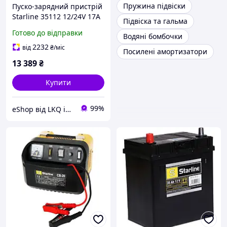
Пружина підвіски
Пуско-зарядний пристрій
Starline 35112 12/24V 17А
Підвіска та гальма
Готово до відправки
Водяні бомбочки
2232
від
₴
/міс
Посилені амортизатори
13 389
₴
Купити
99%
eShop від LKQ інтернет-магазин автозапчастин