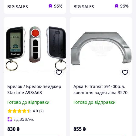
96%
96%
BIG SALES
BIG SALES
Брелок / Брелок-пейджер
Арка F. Transit з91-00р.в.
StarLine A93/A63
зовнішня задня ліва 3570
мм. (STARLINE) (FD-TRAN-
Готово до відправки
Готово до відправки
91-1650L) ,FD-TRAN-91-
1650L,
4.9
(7)
35
від
₴
/міс
830
₴
855
₴