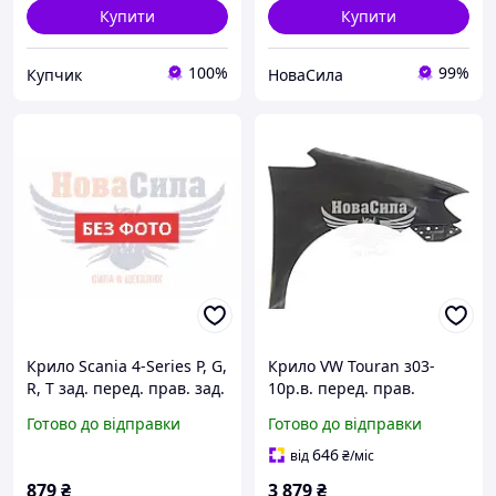
Купити
Купити
100%
99%
Купчик
НоваСила
Крило Scania 4-Series P, G,
Крило VW Touran з03-
R, T зад. перед. прав. зад.
10р.в. перед. прав.
лів. частина (Starline) ,TP
(Starline) ,KH9545
Готово до відправки
Готово до відправки
SC-4-95-
314,1T0821022B|
3200,1357599|1534216|
646
від
₴
/міс
879
₴
3 879
₴