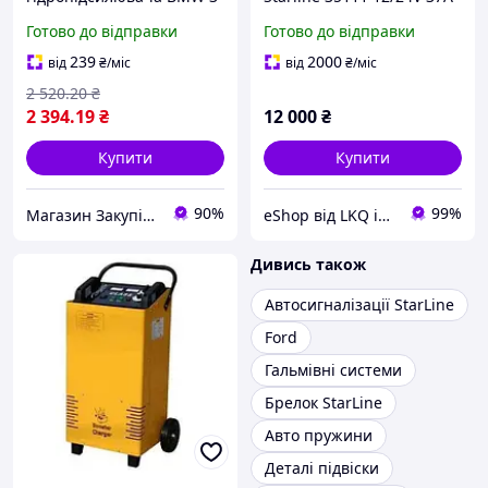
(E46) 1997-2005 р.
Готово до відправки
Готово до відправки
239
2000
від
₴
/міс
від
₴
/міс
2 520
.20
₴
2 394
.19
₴
12 000
₴
Купити
Купити
90%
99%
Магазин Закупівля
eShop від LKQ інтернет-магазин автозапчастин
Дивись також
Автосигналізації StarLine
Ford
Гальмівні системи
Брелок StarLine
Авто пружини
Деталі підвіски