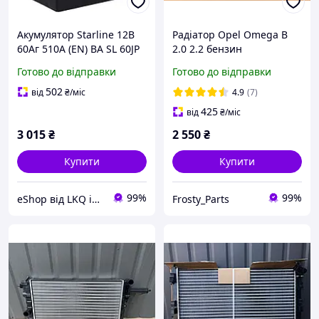
Акумулятор Starline 12В
Радіатор Opel Omega B
60Аг 510А (EN) BA SL 60JP
2.0 2.2 бензин
R+
Готово до відправки
Готово до відправки
502
від
₴
/міс
4.9
(7)
425
від
₴
/міс
3 015
₴
2 550
₴
Купити
Купити
99%
99%
eShop від LKQ інтернет-магазин автозапчастин
Frosty_Parts