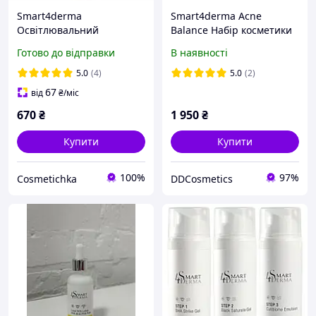
Smart4derma
Smart4derma Acne
Освітлювальний
Balance Набір косметики
молекулярний тоник з
Готово до відправки
В наявності
ніацинамідом та
глутатіоном, 250 мл
5.0
(4)
5.0
(2)
67
від
₴
/міс
670
₴
1 950
₴
Купити
Купити
100%
97%
Cosmetichka
DDCosmetics