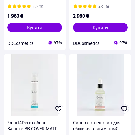
карбокситерапія для
омолодження та
5.0
(3)
5.0
(6)
відновлення шкіри 3х100
1 960
₴
2 980
₴
мл
Купити
Купити
97%
97%
DDCosmetics
DDCosmetics
Smart4Derma Acne
Сироватка-еліксир для
Balance BB COVER MATT
обличчя з вітаміномС:
CREAM TOTAL PROTECT
розладжує зморшки,