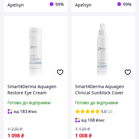
99%
99%
Apelsyn
Apelsyn
Smart4Derma Aquagen
Smart4Derma Aquagen
Restore Eye Cream
Clinical Sunblock Cover
Polypeptyde & Marine
Spray SPF 50+ Пост-
Готово до відправки
Готово до відправки
Зволожуючий дренажний
Процедурний Захисний
крем від темних кругів та
Регенеруючий Спрей SPF
183
від
₴
/міс
5.0
(2)
набряків 100ml
50+, 150 мл
168
від
₴
/міс
1 220
₴
1 120
₴
1 098
₴
1 008
₴