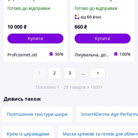
ефектом каскадного
Моделювальний гель
Готово до відправки
Готово до відправки
ліфтингу Smart4derma
Вогонь та Лід 200 мл
Exo-Matrix Enzyme System
66
від
₴
/міс
10 000
₴
660
₴
Купити
Купити
96%
100%
Profcosmet.od
Лікувальна, доглядова та професійна косметика
1
2
3
...
Показано 1 - 29 товарів з 1000+
Дивись також
Поліпшення текстури шкіри
Smart4Derma Age Perform
Крем із церамідами
Маски кремові та гелеві для облич