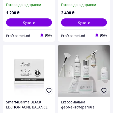
зволоження Smart4Derma
Smart4Derm Black Edition
Готово до відправки
Готово до відправки
75+75мл
Carboxy Acne Balance
System 3х100
1 200
₴
2 400
₴
Купити
Купити
96%
96%
Profcosmet.od
Profcosmet.od
Smart4Derma BLACK
Екзосомальна
EDITION ACNE BALANCE
ферментотерапія з
SYSTEM CARBOXY - АКНЕ
ефектом каскадного