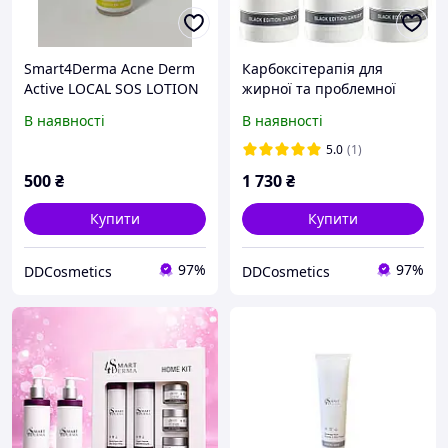
Smart4Derma Acne Derm
Карбоксітерапія для
Active LOCAL SOS LOTION
жирної та проблемної
АНА-BHA-PHA PURE
шкіри Smart4Derma Black
В наявності
В наявності
Мультикислотна локальна
Edition Carboxy 3х100 мл
присушка
5.0
(1)
500
₴
1 730
₴
Купити
Купити
97%
97%
DDCosmetics
DDCosmetics