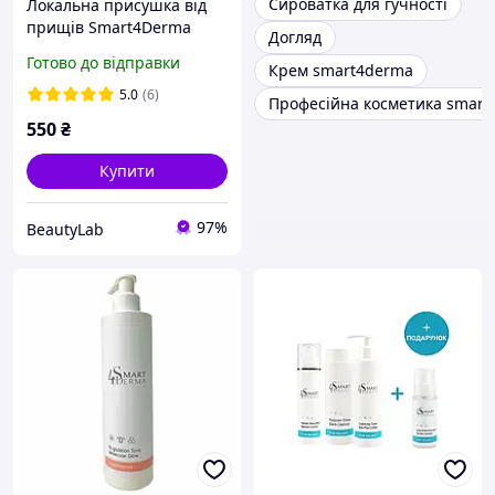
Сироватка для гучності
Локальна присушка від
прищів Smart4Derma
Догляд
Local SOS Lotion AHA-BHA-
Готово до відправки
Крем smart4derma
PHA Pure 50 мл
5.0
(6)
Професійна косметика smart
550
₴
Купити
97%
BeautyLab