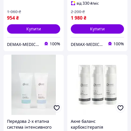
SPF 50 18г
80 для жирної шкіри
330
від
₴
/міс
230ml
1 060
₴
2 200
₴
954
₴
1 980
₴
Купити
Купити
100%
100%
DEMAX-MEDICARE
DEMAX-MEDICARE
Передова 2-х етапна
Акне баланс
система інтенсивного
карбоксітерапія