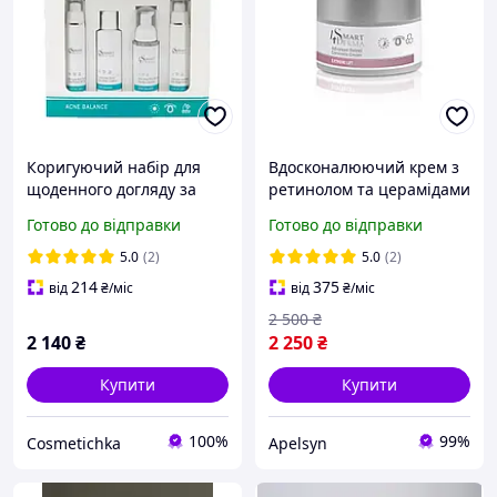
Коригуючий набір для
Вдосконалюючий крем з
щоденного догляду за
ретинолом та церамідами
жирною, комбінованою
Smart4Derma Extreme Lift
Готово до відправки
Готово до відправки
шкірою Smart4Derma
Advanced Retinol
Acne Balance Home Kit
Ceramide Cream 50ml
5.0
(2)
5.0
(2)
214
375
від
₴
/міс
від
₴
/міс
2 500
₴
2 140
₴
2 250
₴
Купити
Купити
100%
99%
Cosmetichka
Apelsyn