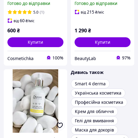
Готово до відправки
Готово до відправки
SPF 30 Матуючий ВВ крем
освітлює, вирівнює тон.
SPF 30 50 мл
Smart4Derma Illumination
215
5.0
(1)
від
₴
/міс
50 мл
60
від
₴
/міс
600
₴
1 290
₴
Купити
Купити
100%
97%
Cosmetichka
BeautyLab
Дивись також
Smart 4 derma
Українська косметика
Професійна косметика
Крем для обличчя
Гелі для вмивання
Маска для докорів