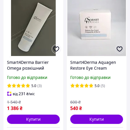
Smart4Derma Barrier
Smart4Derma Aquagen
Omega розкішний
Restore Eye Cream
живильний крем з
Зволожувальний
Готово до відправки
Готово до відправки
церамідами, 230мл
дренажний крем проти
темних кругів і набряків,
5.0
(3)
5.0
(5)
30 мл
231
від
₴
/міс
1 540
₴
600
₴
1 386
₴
540
₴
Купити
Купити