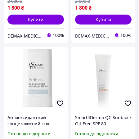
2 000
₴
2 000
₴
1 800
₴
1 800
₴
Купити
Купити
100%
100%
DEMAX-MEDICARE
DEMAX-MEDICARE
Антиоксидантний
Smart4Derma QC Sunblock
сонцезахисний стік
Oil-Free SPF 80
СПФ-50 Smart4Derma UV
Антиоксидантний
Готово до відправки
Готово до відправки
Defence Stick NAD Boost
ультразахисний крем SPF