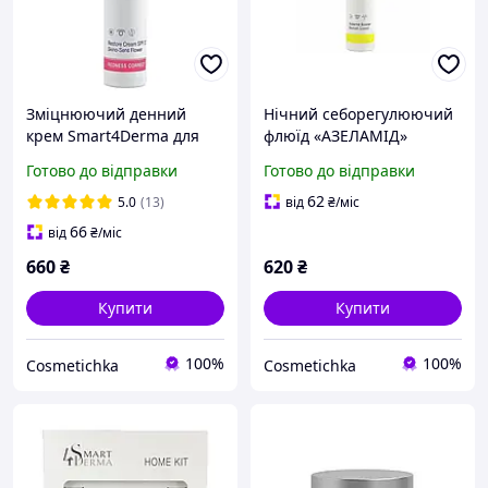
Зміцнюючий денний
Нічний себорегулюючий
крем Smart4Derma для
флюїд «АЗЕЛАМІД»
чутливої та куперозної
AZELAMID Smart4Derma
Готово до відправки
Готово до відправки
шкіри SPF 20 Redness
Acne Derm Active, 50мл
Corect 50 мл
62
5.0
(13)
від
₴
/міс
66
від
₴
/міс
660
₴
620
₴
Купити
Купити
100%
100%
Cosmetichka
Cosmetichka