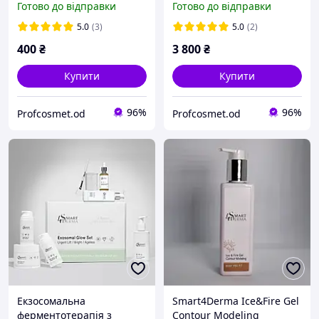
Готово до відправки
Готово до відправки
БАЛАНС
ліфтингу міні набір
КАРБОКСІТЕРАПІЯ(1-2
Smart4derma Exo-Matrix
5.0
(3)
5.0
(2)
процедури)
Enzyme System Mini Set
400
₴
3 800
₴
Купити
Купити
96%
96%
Profcosmet.od
Profcosmet.od
Екзосомальна
Smart4Derma Ice&Fire Gel
ферментотерапія з
Contour Modeling