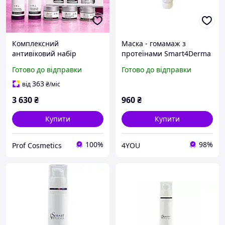
Комплексний
Маска - гомамаж з
антивіковий набір
протеїнами Smart4Derma
догляду для обличчя
Special Care Gommage
Готово до відправки
Готово до відправки
Smart4Derma Age
Mask Enzyme & Milk
Performance ліфтинг SPF
Protein
363
від
₴
/міс
30 5 засобів
3 630
₴
960
₴
Купити
Купити
100%
98%
Prof Cosmetics
4YOU