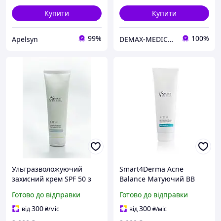
Купити
Купити
99%
100%
Apelsyn
DEMAX-MEDICARE
Ультразволожуючий
Smart4Derma Acne
захисний крем SPF 50 з
Balance Матуючий ВВ
олією канабісу
крем lдля жирної шкіри
Готово до відправки
Готово до відправки
Smart4Derma Aquagen
BB Cover Matt Cream Total
230 мл
Protect SPF30 230ml
300
300
від
₴
/міс
від
₴
/міс