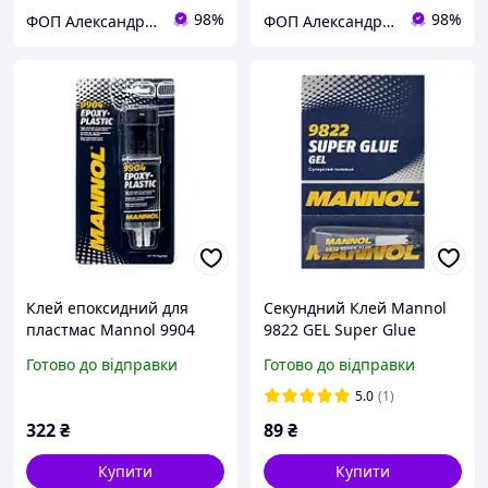
98%
98%
ФОП Александрова Ірина Анатоліївна
ФОП Александрова Ірина Анатоліївна
Клей епоксидний для
Секундний Клей Mannol
пластмас Mannol 9904
9822 GEL Super Glue
Epoxi-Plast
Готово до відправки
Готово до відправки
5.0
(1)
322
₴
89
₴
Купити
Купити