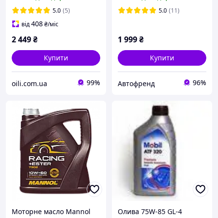
дизельних двигунів,
каністра 10 літрів
5.0
(5)
5.0
(11)
408
від
₴
/міс
2 449
₴
1 999
₴
Купити
Купити
99%
96%
oili.com.ua
Автофренд
Моторне масло Mannol
Олива 75W-85 GL-4