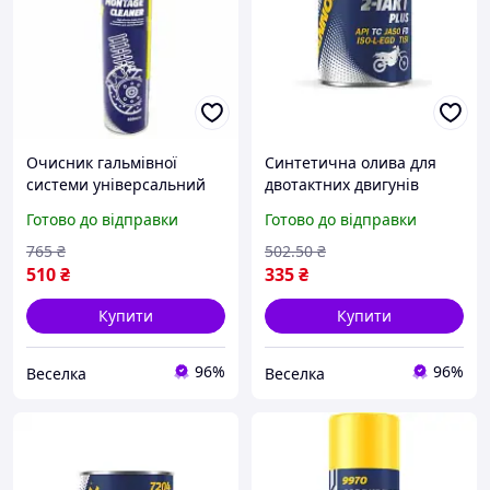
Очисник гальмівної
Синтетична олива для
системи універсальний
двотактних двигунів
600 мл для видалення
мотоциклів і бензопил
Готово до відправки
Готово до відправки
жиру та олії авто та
100 мл захист чистота
техніки FLAME
двигуна FLAME
765
₴
502
.50
₴
510
₴
335
₴
Купити
Купити
96%
96%
Веселка
Веселка