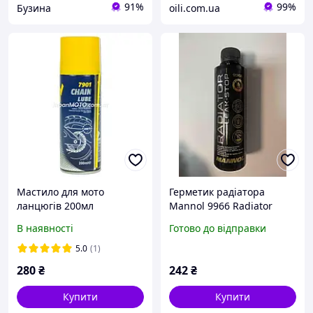
91%
99%
Бузина
oili.com.ua
Мастило для мото
Герметик радіатора
ланцюгів 200мл
Mannol 9966 Radiator
(аерозоль) (7901 Chain
Leak-Stop
В наявності
Готово до відправки
Lube) MANNOL
5.0
(1)
280
₴
242
₴
Купити
Купити