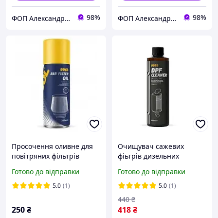
98%
98%
ФОП Александрова Ірина Анатоліївна
ФОП Александрова Ірина Анатоліївна
Просочення оливне для
Очищувач сажевих
повітряних фільтрів
фіьтрів дизельних
MANNOL 9964 Air Filter Oil
двигунів MANNOL DPF
Готово до відправки
Готово до відправки
аерозоль 200ml
Cleaner (рідина), 400мл.
MN995804ME
5.0
(1)
5.0
(1)
440
₴
250
₴
418
₴