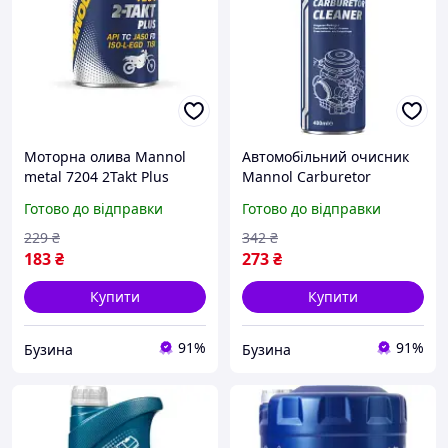
Моторна олива Mannol
Автомобільний очисник
metal 7204 2Takt Plus
Mannol Carburetor
100мл MN7204-01ME
Cleaner 0,4л 9970 buzyna
Готово до відправки
Готово до відправки
buzyna
229
₴
342
₴
183
₴
273
₴
Купити
Купити
91%
91%
Бузина
Бузина