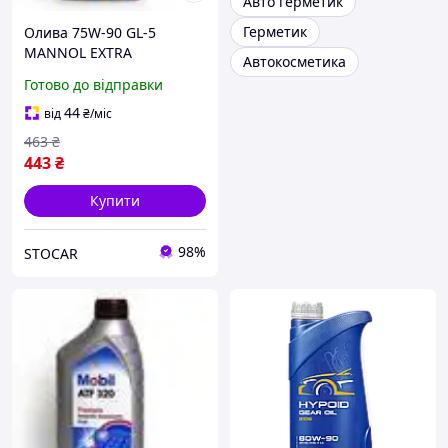
Авто герметик
Герметик
Олива 75W-90 GL-5
MANNOL EXTRA
Автокосметика
GETRIEBEOEL 1 л
Готово до відправки
44
від
₴
/міс
463
₴
443
₴
Купити
98%
STOCAR