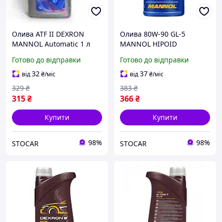
Олива ATF II DEXRON
Олива 80W-90 GL-5
MANNOL Automatic 1 л
MANNOL HIPOID
GETRIEBEOEL 1 л
Готово до відправки
Готово до відправки
32
37
від
₴
/міс
від
₴
/міс
329
₴
383
₴
315
₴
366
₴
Купити
Купити
98%
98%
STOCAR
STOCAR