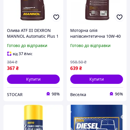
Олива ATF III DEXRON
Моторна олія
MANNOL Automatic Plus 1
напівсинтетична 10W-40
л
для мотоциклів і
Готово до відправки
Готово до відправки
квадроциклів захист від
зносу легкий старт FLAME
37
від
₴
/міс
384
₴
958
.50
₴
367
₴
639
₴
Купити
Купити
98%
96%
STOCAR
Веселка