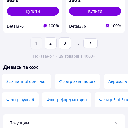
365
₴
330
₴
Купити
Купити
100%
100%
Detal376
Detal376
1
2
3
...
Показано 1 - 29 товарів з 4000+
Дивись також
Sct-mannol оригінал
Фільтр asia motors
Аерозоль 
Фільтр ауді a6
Фільтр форд мондео
Фільтр Fiat Sc
Покупцям