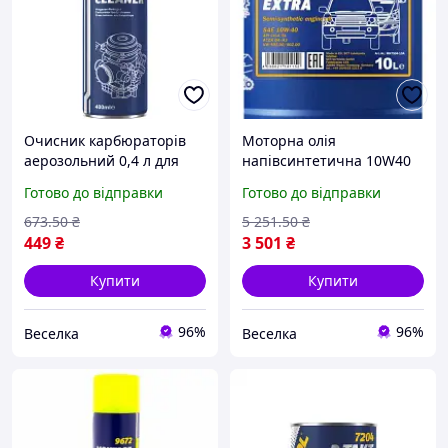
Очисник карбюраторів
Моторна олія
аерозольний 0,4 л для
напівсинтетична 10W40
бензинових двигунів
для дизельних двигунів
Готово до відправки
Готово до відправки
швидке очищення без
легкових автомобілів з
демонтажу FLAME
захистом від зносу.
673
.50
₴
5 251
.50
₴
449
₴
3 501
₴
Купити
Купити
96%
96%
Веселка
Веселка