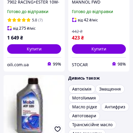
7902 RACING+ESTER 10W-
MANNOL FWD
60 4л синтетичне
GETRIEBEOEL 1 л
Готово до відправки
Готово до відправки
42
5.0
(7)
від
₴
/міс
275
від
₴
/міс
442
₴
1 649
₴
423
₴
Купити
Купити
99%
98%
oili.com.ua
STOCAR
Дивись також
Автохімія
Змащення
МотоХимия
Масло рідке
Антифриз
Автотовари
Трансмісійне масло