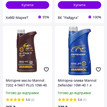
Купити
Купити
95%
100%
ХоббІ-МаркеТ
ВК "Райдуга"
Моторне масло Mannol
Моторна олива Mannol
7202 4-TAKT PLUS 10W-40
Defender 10W-40 1 л
API SL 1л чотиритактне
(MN7507-1)
Готово до відправки
Готово до відправки
напівсинтетичне
5.0
(2)
5.0
(1)