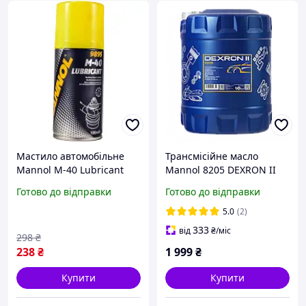
Мастило автомобільне
Трансмісійне масло
Mannol M-40 Lubricant
Mannol 8205 DEXRON II
0,1л (9895)
AUTOMATIC 10л (АКПП,
Готово до відправки
Готово до відправки
рідина ГУР, червоне)
5.0
(2)
333
від
₴
/міс
298
₴
238
₴
1 999
₴
Купити
Купити