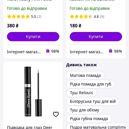
Relouis
укріплювач Relouis
Готово до відправки
Готово до відправки
5.0
(2)
4.8
(9)
380
₴
180
₴
Купити
Купити
98%
98%
Інтернет-магазин косметики "Lushlume"
Інтернет-магазин косметики "Lushlume"
Дивись також
Матова помада
Рідка помада для губ
Туш Relouis
Білоруська туш для вій
Туш для об'єму
Рідка губна помада
Пудра матувальна compliment
Підводка для глаз Deer