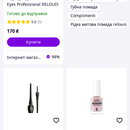
Eyes Professional RELOUIS
Губна помада
Готово до відправки
Complimenti
5.0
(5)
Рідка матова помада relouis 
170
₴
Купити
98%
Інтернет-магазин косметики "Lushlume"