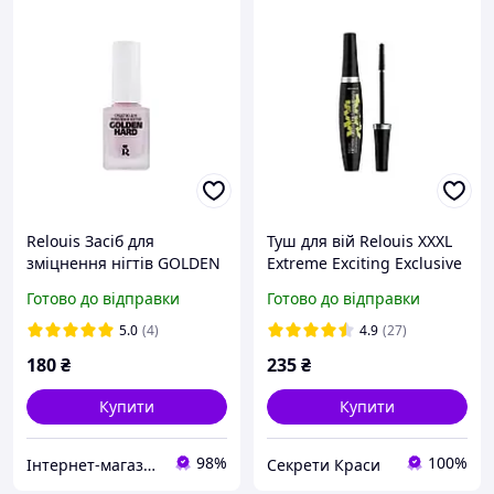
Relouis Засіб для
Туш для вій Relouis XXXL
зміцнення нігтів GOLDEN
Extreme Exciting Exclusive
HARD
Luxury надзвичайний
Готово до відправки
Готово до відправки
обсяг та легкість
5.0
(4)
4.9
(27)
180
₴
235
₴
Купити
Купити
98%
100%
Інтернет-магазин косметики "Lushlume"
Секрети Краси