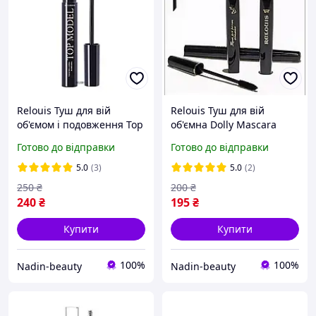
Relouis Туш для вій
Relouis Туш для вій
об'ємом і подовження Top
об'ємна Dolly Mascara
Model Mascara
Готово до відправки
Готово до відправки
5.0
(3)
5.0
(2)
250
₴
200
₴
240
₴
195
₴
Купити
Купити
100%
100%
Nadin-beauty
Nadin-beauty