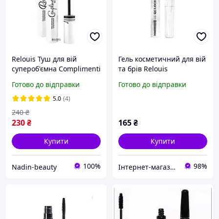
Relouis Туш для вій
Гель косметичний для вій
супероб'ємна Complimenti
та брів Relouis
Готово до відправки
Готово до відправки
5.0
(4)
240
₴
230
₴
165
₴
Купити
Купити
100%
98%
Nadin-beauty
Інтернет-магазин косметики "Lushlume"