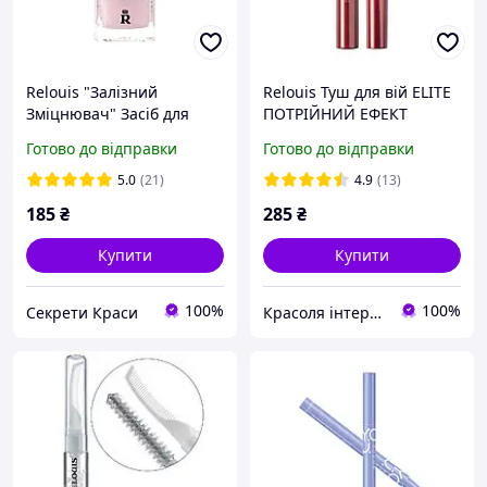
Relouis "Залізний
Relouis Туш для вій ELITE
Зміцнювач" Засіб для
ПОТРІЙНИЙ ЕФЕКТ
зміцнення ламких нігтів
Готово до відправки
Готово до відправки
12 г
5.0
(21)
4.9
(13)
185
₴
285
₴
Купити
Купити
100%
100%
Секрети Краси
Красоля інтернет-магазин