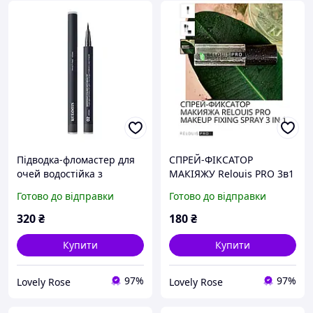
Підводка-фломастер для
СПРЕЙ-ФІКСАТОР
очей водостійка з
МАКІЯЖУ Relouis PRO 3в1
пензликом Relouis (No02
(50 мл)
Готово до відправки
Готово до відправки
Коричневий)
320
₴
180
₴
Купити
Купити
97%
97%
Lovely Rose
Lovely Rose