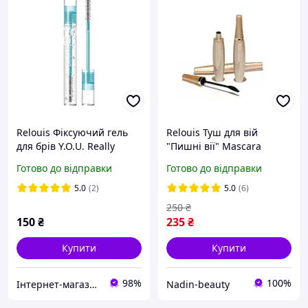
Relouis Фіксуючий гель
Relouis Туш для вій
для брів Y.O.U. Really
"Пишні вії" Mascara
Concrete
Готово до відправки
Готово до відправки
5.0
(2)
5.0
(6)
250
₴
150
₴
235
₴
Купити
Купити
98%
100%
Інтернет-магазин косметики "Lushlume"
Nadin-beauty