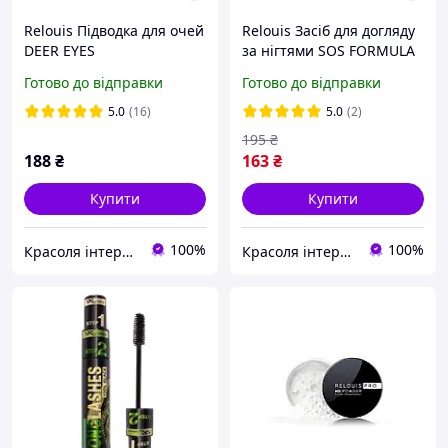
Relouis Підводка для очей
Relouis Засіб для догляду
DEER EYES
за нігтями SOS FORMULA
5IN1
Готово до відправки
Готово до відправки
5.0
(16)
5.0
(2)
195
₴
188
₴
163
₴
Купити
Купити
100%
100%
Красоля інтернет-магазин
Красоля інтернет-магазин