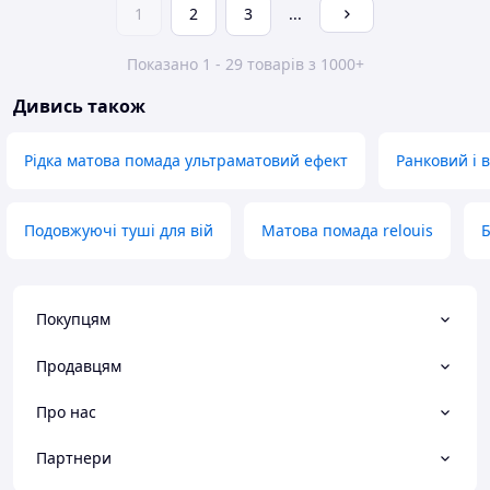
1
2
3
...
Показано 1 - 29 товарів з 1000+
Дивись також
Рідка матова помада ультраматовий ефект
Ранковий і в
Подовжуючі туші для вій
Матова помада relouis
Б
Покупцям
Продавцям
Про нас
Партнери