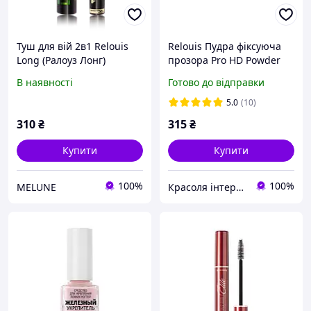
Туш для вій 2в1 Relouis
Relouis Пудра фіксуюча
Long (Ралоуз Лонг)
прозора Pro HD Powder
Fixing Transparent
В наявності
Готово до відправки
5.0
(10)
310
₴
315
₴
Купити
Купити
100%
100%
MELUNE
Красоля інтернет-магазин