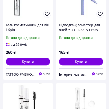
Гель косметичний для вій
Підводка-фломастер для
і брів
очей Y.O.U. Really Crazy
for Color Reloius
Готово до відправки
Готово до відправки
фіолетовий 03 Purple
26
від
₴
/міс
260
₴
165
₴
Купити
Купити
92%
98%
TATTOO PMSHOP ТАТУШЕЧКА
Інтернет-магазин косметики "Lushlume"