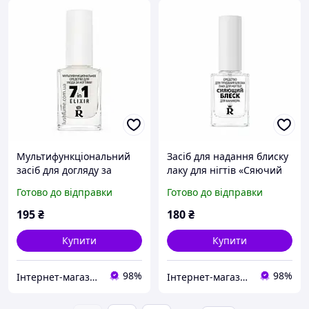
Мультифункціональний
Засіб для надання блиску
засіб для догляду за
лаку для нігтів «Сяючий
нігтями 7in1 Elixir Relouis
блиск для манікюру»
Готово до відправки
Готово до відправки
Relouis
195
₴
180
₴
Купити
Купити
98%
98%
Інтернет-магазин косметики "Lushlume"
Інтернет-магазин косметики "Lushlume"