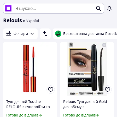
Relouis
в Україні
Фільтри
Безкоштовна доставка Rozetk
Туш для вій Touchе
Relouis Туш для вій Gold
RELOUIS з супероб'єм та
для об'єму з
розділення
підкручуючим ефектом
Готово до відправки
Готово до відправки