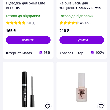
Підводка для очей Elite
Relouis Засіб для
RELOUIS
зміцнення ламких нігтів
"Залізний" зміцнювач
Готово до відправки
Готово до відправки
5.0
(1)
4.9
(27)
165
₴
210
₴
Купити
Купити
98%
100%
Інтернет-магазин косметики "Lushlume"
Красоля інтернет-магазин