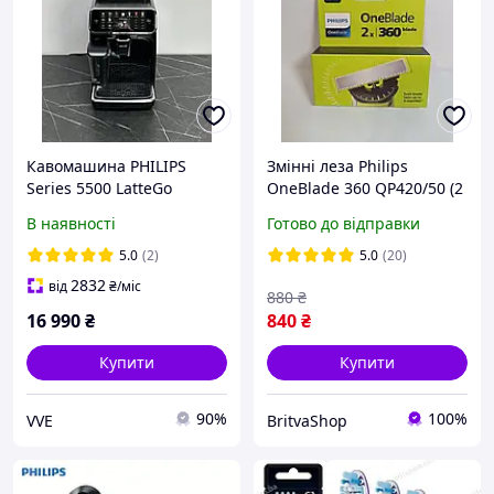
Кавомашина PHILIPS
Змінні леза Philips
Series 5500 LatteGo
OneBlade 360 QP420/50 (2
EP5547/90 (refurbished)
шт) Оригінал
В наявності
Готово до відправки
5.0
(2)
5.0
(20)
2832
від
₴
/міс
880
₴
16 990
₴
840
₴
Купити
Купити
90%
100%
VVE
BritvaShop