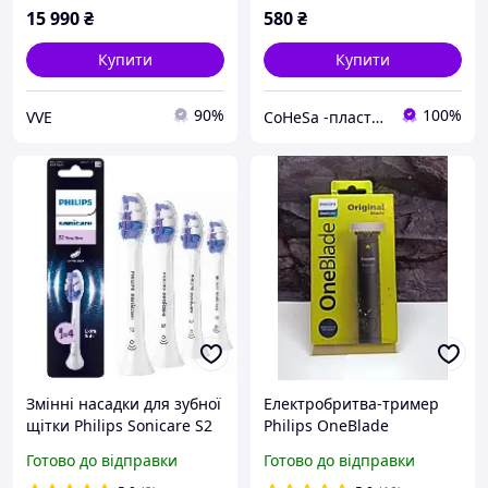
15 990
₴
580
₴
Купити
Купити
90%
100%
VVE
CoHeSa -пластикові запчастини до побутової техніки,автомобілів та ін.3D друк та ливарне виробництво
Змінні насадки для зубної
Електробритва-тример
щітки Philips Sonicare S2
Philips OneBlade
Sensitive HX6054/10 4
QP1424/10 для сухого та
Готово до відправки
Готово до відправки
штуки сенситив
вологого гоління