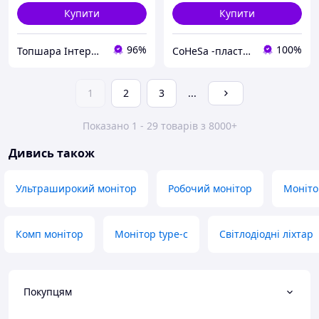
Купити
Купити
96%
100%
Топшара Інтернет-магазин
CoHeSa -пластикові запчастини до побутової техніки,автомобілів та ін.3D друк та ливарне виробництво
1
2
3
...
Показано 1 - 29 товарів з 8000+
Дивись також
Ультраширокий монітор
Робочий монітор
Моніто
Комп монітор
Монітор type-c
Світлодіодні ліхтар
Покупцям