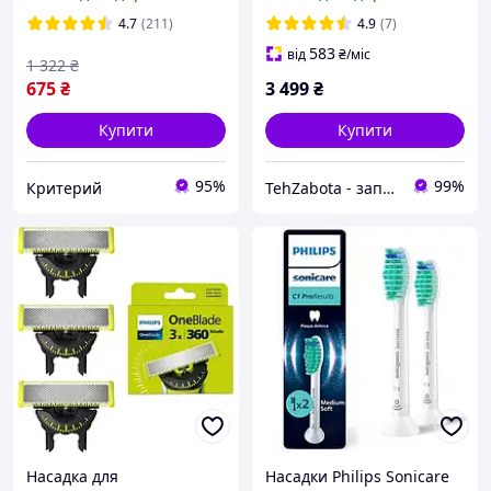
HX6064/65 технологія
Series Aqua XC8147/01,
BrushSync 4 шт.
XC8149, FC6904
4.7
(211)
4.9
(7)
583
від
₴
/міс
1 322
₴
675
₴
3 499
₴
Купити
Купити
95%
99%
Критерий
TehZabota - запчастини та аксесуари до побутової техніки
Насадка для
Насадки Philips Sonicare