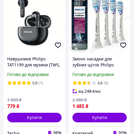
Навушники Philips
Змінні насадки для
TAT1199 для музики (TWS,
зубних щіток Philips
ANC, 24 години, Bluetooth
Sonicare InterCare
Готово до відправки
Готово до відправки
5.4, чорні)
HX9054/65 4 шт.
5.0
(1)
3.6
(5)
248
від
₴
/міс
1 099
₴
2 380
₴
779
₴
1 485
₴
Купити
Купити
98%
95%
Techis
Критерий