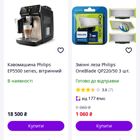
Кавомашина Philips
Змінні леза Philips
EP5500 series, вітринний
OneBlade QP220/50 3 шт.
зразок
насадка для гоління
В наявності
Готово до відправки
обличчя, насадка для
тримера філіпс уан блейд
3.6
(7)
177
від
₴
/міс
1 360
₴
18 500
₴
1 060
₴
Купити
Купити