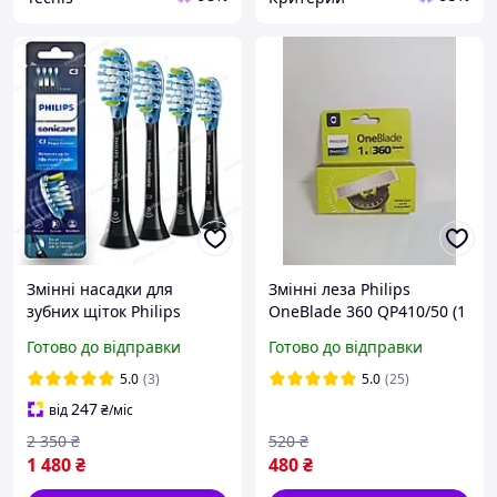
Змінні насадки для
Змінні леза Philips
зубних щіток Philips
OneBlade 360 QP410/50 (1
Sonicare InterCare з
шт) Оригінал
Готово до відправки
Готово до відправки
технологією C3 HX9044/95
4 шт.
5.0
(3)
5.0
(25)
247
від
₴
/міс
2 350
₴
520
₴
1 480
₴
480
₴