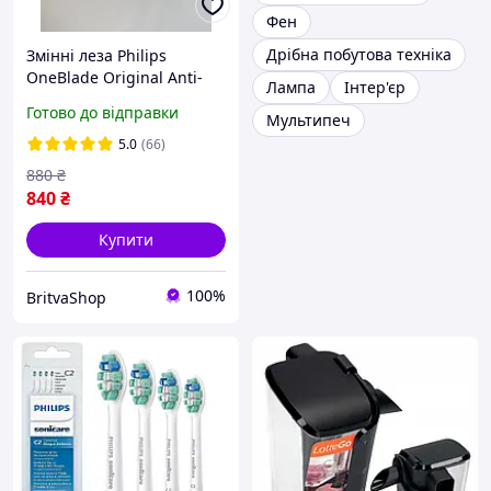
Фен
Дрібна побутова техніка
Змінні леза Philips
OneBlade Original Anti-
Лампа
Інтер'єр
Friction blade QP225/50 (2
Готово до відправки
Мультипеч
шт) Оригінал
5.0
(66)
880
₴
840
₴
Купити
100%
BritvaShop