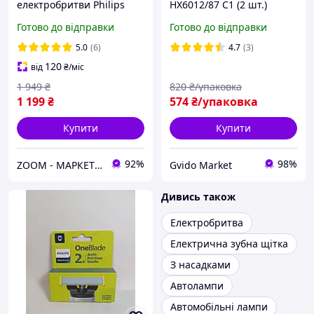
електробритви Philips
HX6012/87 C1 (2 шт.)
OneBlade 360 QP430/60
Змінний набір насадок
Готово до відправки
Готово до відправки
(QP430/50)
для електрощітки насадка
філіпс
5.0
(6)
4.7
(3)
120
від
₴
/міс
1 949
₴
820
₴/упаковка
1 199
₴
574
₴/упаковка
Купити
Купити
92%
98%
ZOOM - МАРКЕТ ЦИФРОВОЇ ТЕХНІКИ
Gvido Market
Дивись також
Електробритва
Електрична зубна щітка
З насадками
Автолампи
Автомобільні лампи