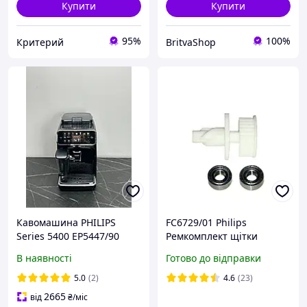
Купити
Купити
95%
100%
Критерий
BritvaShop
Кавомашина PHILIPS
FC6729/01 Philips
Series 5400 EP5447/90
Ремкомплект щітки
black (refurbished)
мийного пилососу
В наявності
Готово до відправки
SpeedPro Aqua
WK2106NL9206 AD-4
5.0
(2)
4.6
(23)
Drachten
2665
від
₴
/міс