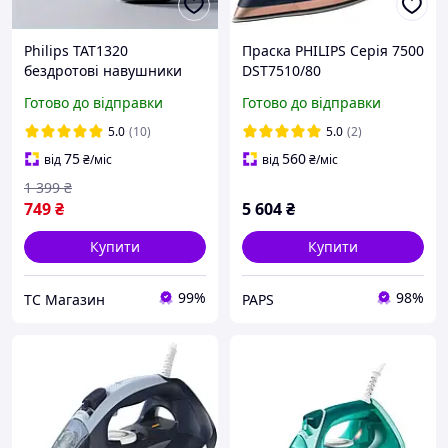
Philips TAT1320
Праска PHILIPS Серія 7500
бездротові навушники
DST7510/80
TWS (Bluetooth 6.0, 28 год
Готово до відправки
Готово до відправки
автономності, low latency,
чорні)
5.0
(10)
5.0
(2)
75
560
від
₴
/міс
від
₴
/міс
1 399
₴
749
₴
5 604
₴
Купити
Купити
99%
98%
ТС Магазин
PAPS