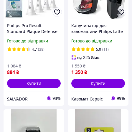
Philips Pro Result
Капучинатор для
Standard Plaque Defense
кавомашини Philips Latte
насадки для електричних
Go EP 2200 3200 5000
Готово до відправки
Готово до відправки
зубних щіток HX9024 4
421944083391
штуки в пакованні
4.7
(38)
5.0
(11)
225
від
₴
/міс
1 084
₴
1 550
₴
884
₴
1 350
₴
Купити
Купити
93%
99%
SALVADOR
Кавомат Сервіс