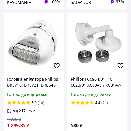
100%
93%
KAVOMANIA
SALVADOR
Головка епілятора Philips
Philips FC6904/01; FC
BRE710, BRE721, BRE640,
6823/01;XC8349 / XC8147/
BRE635, BRE715, BRE740
XC8149 (NL9206AD-4)
Готово до відправки
Готово до відправки
комплект для фіксації
щітки пилососу
5.0
(10)
4.4
(21)
217
від
₴
/міс
1 999
₴
1 299
.35
₴
580
₴