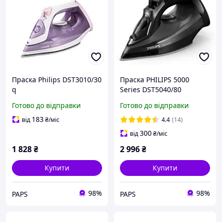
Праска Philips DST3010/30
Праска PHILIPS 5000
q
Series DST5040/80
Готово до відправки
Готово до відправки
183
від
₴
/міс
4.4
(14)
300
від
₴
/міс
1 828
₴
2 996
₴
Купити
Купити
98%
98%
PAPS
PAPS