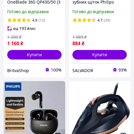
OneBlade 360 QP430/50 (3
зубних щіток Philips
шт) Оригінал
Sonicare I InterCare
Готово до відправки
Готово до відправки
HX9004 (4 шт.)
4.9
(12)
4.7
(39)
193
від
₴
/міс
1 200
₴
1 089
₴
1 160
₴
884
₴
Купити
Купити
100%
93%
BritvaShop
SALVADOR