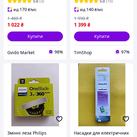
найм'якіші щетинки
5.0
(3)
5.0
(10)
170
140
від
₴
/міс
від
₴
/міс
1 460
₴
1 990
₴
1 022
₴
1 399
₴
Купити
Купити
98%
97%
Gvido Market
TimShop
Змінні леза Philips
Насадки для електричних