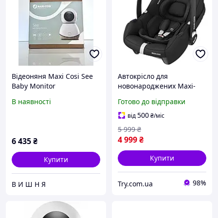
Відеоняня Maxi Cosi See
Автокрісло для
Baby Monitor
новонароджених Maxi-
Cosi CitiFix i-Size Black
В наявності
Готово до відправки
група 0+ (0-12 кг)
500
від
₴
/міс
5 999
₴
4 999
₴
6 435
₴
Купити
Купити
98%
Try.com.ua
В И Ш Н Я