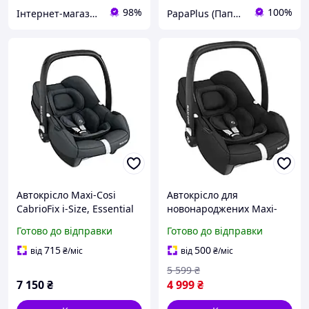
98%
100%
Інтернет-магазин дитячих товарів "Papa-mama"
PapaPlus (Папа Плюс)
Автокрісло Maxi-Cosi
Автокрісло для
CabrioFix i-Size, Essential
новонароджених Maxi-
Graphite (8558750112)
Cosi CitiFix i-Size ISOFIX
Готово до відправки
Готово до відправки
Black група 0+ (0-12 кг)
715
500
від
₴
/міс
від
₴
/міс
5 599
₴
7 150
₴
4 999
₴