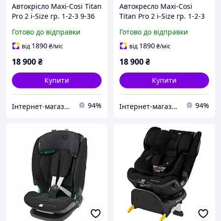
Автокрісло Maxi-Cosi Titan
Автокресло Maxi-Cosi
Pro 2 i-Size гр. 1-2-3 9-36
Titan Pro 2 i-Size гр. 1-2-3
кг Authentic Black,
9-36 кг Authentic Blue,
Готово до відправки
Готово до відправки
8618671111
8618477110
1890
1890
від
₴
/міс
від
₴
/міс
18 900
₴
18 900
₴
Купити
Купити
94%
94%
Інтернет-магазин Mom's mouse
Інтернет-магазин Mom's mouse