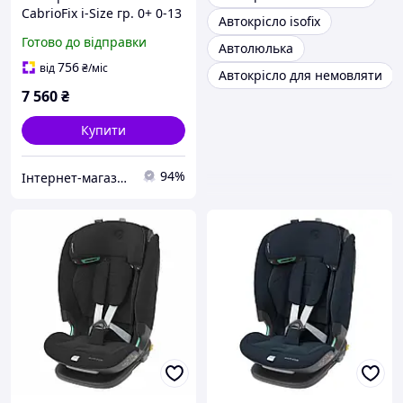
CabrioFix i-Size гр. 0+ 0-13
Автокрісло isofix
кг Essential Graphite,
Готово до відправки
Автолюлька
8558750112
756
від
₴
/міс
Автокрісло для немовляти
7 560
₴
Купити
94%
Інтернет-магазин Mom's mouse