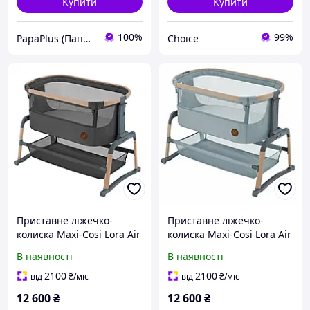
Купити
Купити
100%
99%
PapaPlus (Папа Плюс)
Choice
Приставне ліжечко-
Приставне ліжечко-
колиска Maxi-Cosi Lora Air
колиска Maxi-Cosi Lora Air
Beyond Graphite
Beyond Grey
В наявності
В наявності
2100
2100
від
₴
/міс
від
₴
/міс
12 600
₴
12 600
₴