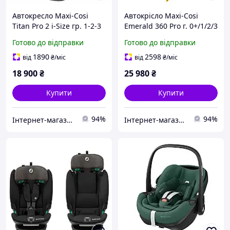
Автокресло Maxi-Cosi
Автокрісло Maxi-Cosi
Titan Pro 2 i-Size гр. 1-2-3
Emerald 360 Pro г. 0+/1/2/3
9-36 кг Authentic Graphite,
0-36 кг Authentic Black,
Готово до відправки
Готово до відправки
8618550111
8621671110
1890
2598
від
₴
/міс
від
₴
/міс
18 900
₴
25 980
₴
Купити
Купити
94%
94%
Інтернет-магазин Mom's mouse
Інтернет-магазин Mom's mouse