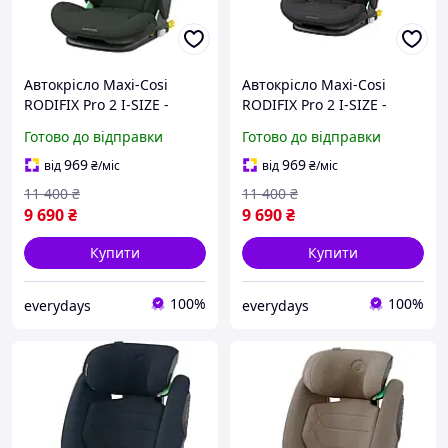
Автокрісло Maxi-Cosi
Автокрісло Maxi-Cosi
RODIFIX Pro 2 I-SIZE -
RODIFIX Pro 2 I-SIZE -
Authentic Green
authentic black
Готово до відправки
Готово до відправки
(8800490110) Нове!
(8800671111) Нове!
969
969
від
₴
/міс
від
₴
/міс
11 400
₴
11 400
₴
9 690
₴
9 690
₴
Купити
Купити
100%
100%
everydays
everydays