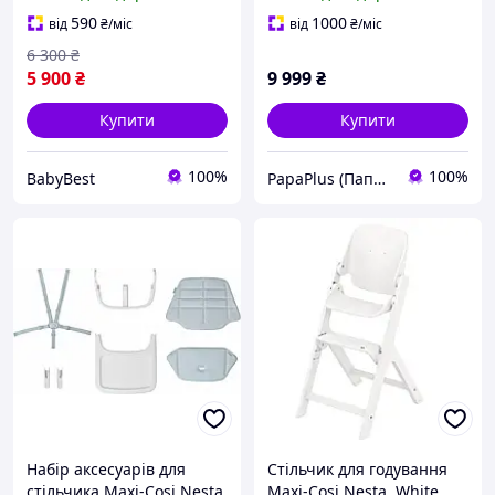
590
1000
від
₴
/міс
від
₴
/міс
6 300
₴
5 900
₴
9 999
₴
Купити
Купити
100%
100%
BabyBest
PapaPlus (Папа Плюс)
Набір аксесуарів для
Стільчик для годування
cтільчика Maxi-Cosi Nesta,
Maxi-Cosi Nesta, White