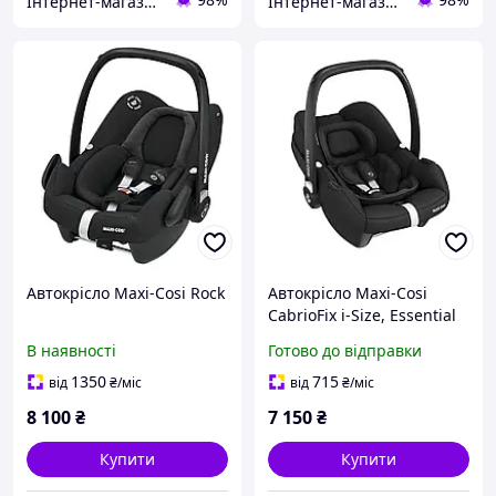
Інтернет-магазин дитячих товарів "Papa-mama"
Інтернет-магазин дитячих товарів "Papa-mama"
Автокрісло Maxi-Cosi Rock
Автокрісло Maxi-Cosi
CabrioFix i-Size, Essential
Black (8558672112)
В наявності
Готово до відправки
1350
715
від
₴
/міс
від
₴
/міс
8 100
₴
7 150
₴
Купити
Купити