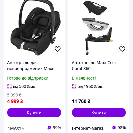
Автокрісло для
Автокресло Maxi-Cosi
новонароджених Maxi-
Coral 360
Cosi CitiFix i-Size Black
Готово до відправки
В наявності
група 0+ (0-12 кг)
500
1960
від
₴
/міс
від
₴
/міс
5 999
₴
4 999
₴
11 760
₴
Купити
Купити
99%
98%
⭐MAXY⭐
Інтернет-магазин дитячих товарів "Papa-mama"