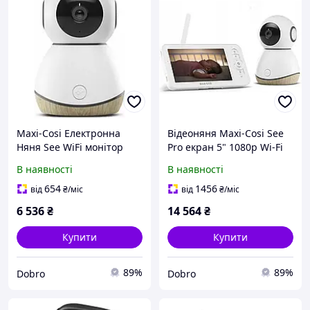
Maxi-Cosi Електронна
Відеоняня Maxi-Cosi See
Няня See WiFi монітор
Pro екран 5" 1080p Wi-Fi
видеоспостереження
В наявності
В наявності
654
1456
від
₴
/міс
від
₴
/міс
6 536
₴
14 564
₴
Купити
Купити
89%
89%
Dobro
Dobro