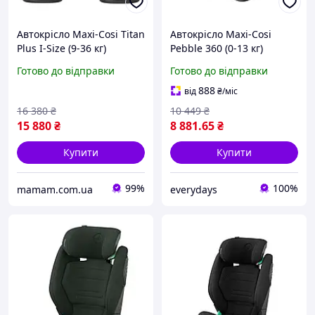
Автокрісло Maxi-Cosi Titan
Автокрісло Maxi-Cosi
Plus I-Size (9-36 кг)
Pebble 360 (0-13 кг)
Authentic Black
Essential Green
Готово до відправки
Готово до відправки
(8044047110) НОВЕ!
888
від
₴
/міс
16 380
₴
10 449
₴
15 880
₴
8 881
.65
₴
Купити
Купити
99%
100%
mamam.com.ua
everydays