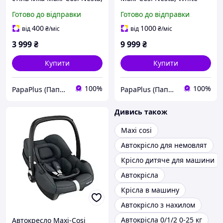
6M+Kit Beyond Sky Grey
(2719431110)
Готово до відправки
Готово до відправки
(2004148110)
400
1000
від
₴
/міс
від
₴
/міс
3 999
₴
9 999
₴
Купити
Купити
100%
100%
PapaPlus (Папа Плюс)
PapaPlus (Папа Плюс)
Дивись також
Maxi cosi
Автокрісло для немовлят
Крісло дитяче для машини
Автокрісла
Крісла в машину
Автокрісло з нахилом
Автокрісла 0/1/2 0-25 кг
Автокресло Maxi-Cosi