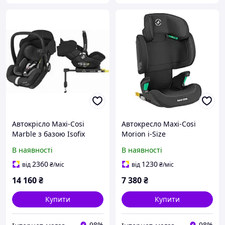
Автокрісло Maxi-Cosi
Автокресло Maxi-Cosi
Marble з базою Isofix
Morion i-Size
В наявності
В наявності
2360
1230
від
₴
/міс
від
₴
/міс
14 160
₴
7 380
₴
Купити
Купити
98%
98%