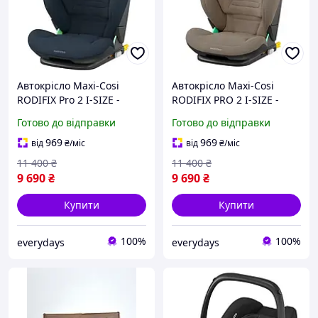
Автокрісло Maxi-Cosi
Автокрісло Maxi-Cosi
RODIFIX Pro 2 I-SIZE -
RODIFIX PRO 2 I-SIZE -
Authentic Blue
Authentic Truffle
Готово до відправки
Готово до відправки
(8800477110) Нове!
(8800251110) Нове!
969
969
від
₴
/міс
від
₴
/міс
11 400
₴
11 400
₴
9 690
₴
9 690
₴
Купити
Купити
100%
100%
everydays
everydays