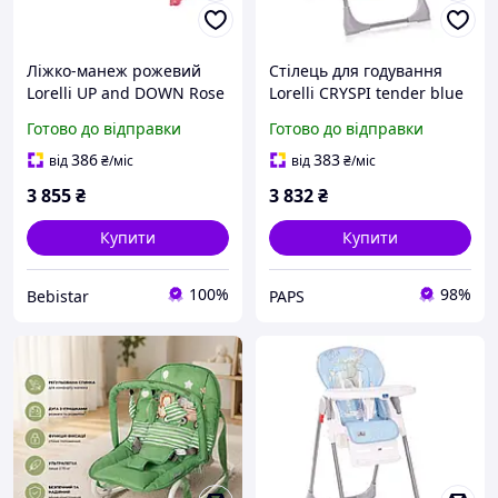
Ліжко-манеж рожевий
Стілець для годування
Lorelli UP and DOWN Rose
Lorelli CRYSPI tender blue
Velvet Unicorn на колесах
fun d
Готово до відправки
Готово до відправки
для сну та ігор від
народження до 3 років
386
383
від
₴
/міс
від
₴
/міс
3 855
₴
3 832
₴
Купити
Купити
100%
98%
Bebistar
PAPS