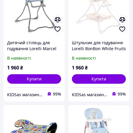
Дитячий стілець для
Штульчик для годування
годування Lorelli Marcel
Lorelli BonBon White Fruits
Tender Blue Fun (вес
(2 столика / верхній
В наявності
В наявності
дитини до 15 кілограмів,
знімання, чохол ПВХ)
чехол ПВХ)
1 960
₴
1 960
₴
Купити
Купити
99%
99%
KIDSas магазин-дискаунтер дитячих товарів
KIDSas магазин-дискаунтер дитячих товарів