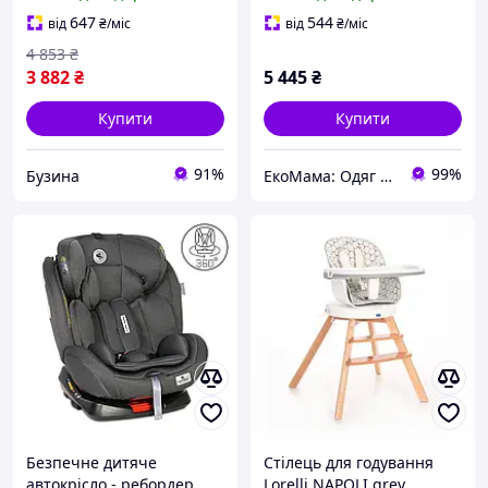
до 12 років (0-36 кг) Сірий
647
544
від
₴
/міс
від
₴
/міс
4 853
₴
3 882
₴
5 445
₴
Купити
Купити
91%
99%
Бузина
ЕкоМама: Одяг для вагітних, білизна для годування, сумка у пологовий, одяг для новонароджених
Безпечне дитяче
Стілець для годування
автокрісло - ребордер
Lorelli NAPOLI grey