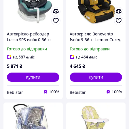
Автокрісло-ребордер
Автокрісло Benevento
Lusso SPS isofix 0-36 кг
Isofix 9-36 кг Lemon Curry,
Brittany Blue,
безкоштовна доставка
Готово до відправки
Готово до відправки
безкоштовна доставка
587
464
від
₴
/міс
від
₴
/міс
5 871
₴
4 645
₴
Купити
Купити
100%
100%
Bebistar
Bebistar