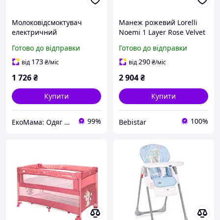
Молоковідсмоктувач
Манеж рожевий Lorelli
електричний
Noemi 1 Layer Rose Velvet
акумуляторний з
Unicor колеса для легкого
Готово до відправки
Готово до відправки
імітацією природного
переміщення сумка з
смоктання Daily Comfort
народження до 3-х років
173
290
від
₴
/міс
від
₴
/міс
Lorelli рожевий
1 726
₴
2 904
₴
Купити
Купити
99%
100%
ЕкоМама: Одяг для вагітних, білизна для годування, сумка у пологовий, одяг для новонароджених
Bebistar