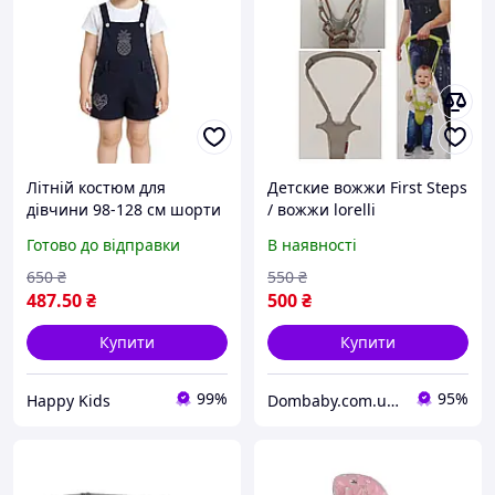
Літній костюм для
Детские вожжи First Steps
дівчини 98-128 см шорти
/ вожжи lorelli
+ футболка Туреччина
Готово до відправки
В наявності
650
₴
550
₴
487
.50
₴
500
₴
Купити
Купити
99%
95%
Happy Kids
Dombaby.com.ua - інтернет магазин дитячих товарів