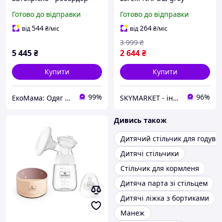
Lynx обертання на 360°
hexagons
Готово до відправки
Готово до відправки
Isofix 0-36 кг Black
Graphite Lorelli
544
264
від
₴
/міс
від
₴
/міс
Графітовий
3 999
₴
5 445
₴
2 644
₴
Купити
Купити
99%
96%
ЕкоМама: Одяг для вагітних, білизна для годування, сумка у пологовий, одяг для новонароджених
SKYMARKET - інтернет-магазин низьких цін
Дивись також
Дитячий стільчик для годува
Дитячі стільчики
Стільчик для кормленя
Дитяча парта зі стільцем
Дитячі ліжка з бортиками
Манеж