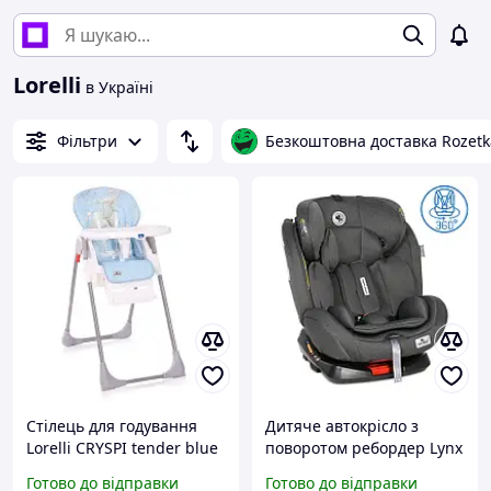
Lorelli
в Україні
Фільтри
Безкоштовна доставка Rozetk
Стілець для годування
Дитяче автокрісло з
Lorelli CRYSPI tender blue
поворотом ребордер Lynx
fun buzyna
Isofix Lorelli з народження
Готово до відправки
Готово до відправки