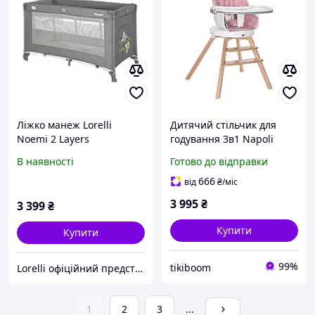
Ліжко манеж Lorelli
Дитячий стільчик для
Noemi 2 Layers
годування 3в1 Napoli
фірми Lorelli, класичний
В наявності
Готово до відправки
регульований стільчик,
рожевий для дівчинки
666
від
₴
/міс
3 995
₴
3 399
₴
Купити
Купити
99%
tikiboom
Lorelli офіційний представник дитячих товарів
1
2
3
...