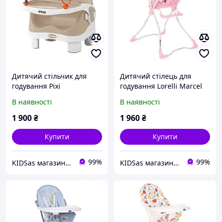
Дитячий стільчик для
Дитячий стілець для
годування Pixi
годування Lorelli Marcel
Beige&White
Pink Hearts (віс дитини до
В наявності
В наявності
15 кілограмів, чохол ПВХ)
1 900
₴
1 960
₴
Купити
Купити
99%
99%
KIDSas магазин-дискаунтер дитячих товарів
KIDSas магазин-дискаунтер дитячих товарів