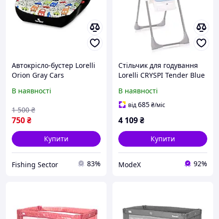
Автокрісло-бустер Lorelli
Стільчик для годування
Orion Gray Cars
Lorelli CRYSPI Tender Blue
Fun
В наявності
В наявності
685
від
₴
/міс
1 500
₴
750
₴
4 109
₴
Купити
Купити
83%
92%
Fishing Sector
ModeX