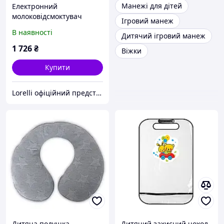
Манежі для дітей
Електронний
молоковідсмоктувач
Ігровий манеж
Lorelli Daily Comfort
В наявності
Дитячий ігровий манеж
1 726
₴
Віжки
Купити
Lorelli офіційний представник дитячих товарів
Дитяча подушка -
Дитячий захисний чохол