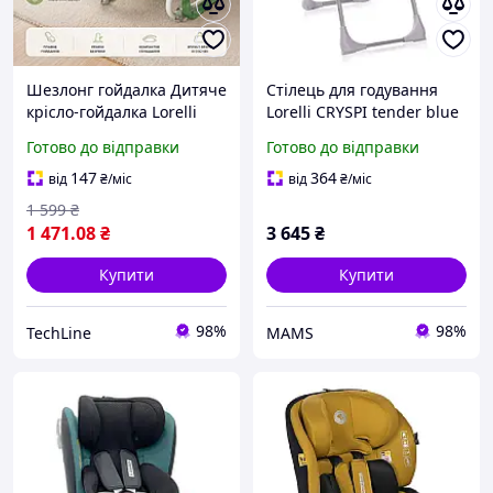
Шезлонг гойдалка Дитяче
Стілець для годування
крісло-гойдалка Lorelli
Lorelli CRYSPI tender blue
ELIZA: регульована
fun (n306272)
Готово до відправки
Готово до відправки
спинка, дуга з іграшками,
функція фіксації,
147
364
від
₴
/міс
від
₴
/міс
ультралегка 2.75 кг
1 599
₴
1 471
.08
₴
3 645
₴
Купити
Купити
98%
98%
TechLine
MAMS