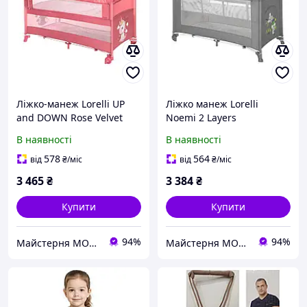
Ліжко-манеж Lorelli UP
Ліжко манеж Lorelli
and DOWN Rose Velvet
Noemi 2 Layers
Unicorn
В наявності
В наявності
578
564
від
₴
/міс
від
₴
/міс
3 465
₴
3 384
₴
Купити
Купити
94%
94%
Майстерня MOKOTOW
Майстерня MOKOTOW