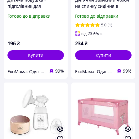
підголівник для
на спинку сидіння в
подорожей Blue Stars
автомобіль Lorelli
Готово до відправки
Готово до відправки
Lorelli Блакитний
Прозорий
5.0
(1)
23
від
₴
/міс
196
₴
234
₴
Купити
Купити
99%
99%
ЕкоМама: Одяг для вагітних, білизна для годування, сумка у пологовий, одяг для новонароджених
ЕкоМама: Одяг для вагітних, білизна для годування, сумка у пологовий, одяг для новонароджених