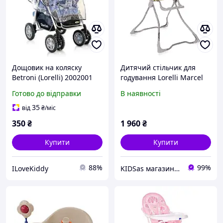
Дощовик на коляску
Дитячий стільчик для
Betroni (Lorelli) 2002001
годування Lorelli Marcel
Прозорий
Golden Green Friends
Готово до відправки
В наявності
(вага дитини до 15 кг,
чохол ПВХ)
35
від
₴
/міс
350
₴
1 960
₴
Купити
Купити
88%
99%
ILoveKiddy
KIDSas магазин-дискаунтер дитячих товарів