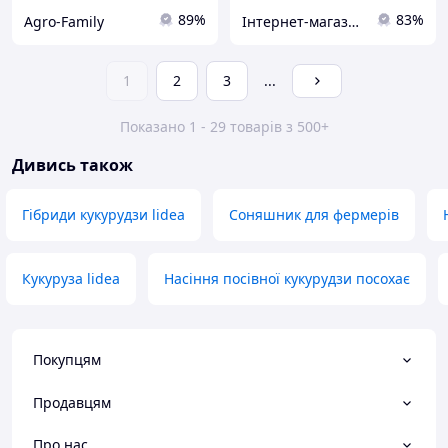
89%
83%
Agro-Family
Інтернет-магазин All-Torg
1
2
3
...
Показано 1 - 29 товарів з 500+
Дивись також
Гібриди кукурудзи lidea
Соняшник для фермерів
Кукуруза lidea
Насіння посівної кукурудзи посохає
Покупцям
Продавцям
Про нас