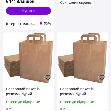
6 141
₴/мішок
Соняшник євраліс
Купити
95%
Інтернет-магазин "ТДА" агрохімія, насіння, добрива
Паперовий пакет із
Паперовий пакет із
ручками бурий
ручками бурий
(B09WN441WN) 3152
(B09WN441WN) 3152
Готово до відправки
Готово до відправки
8
₴
8
₴