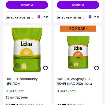
Купити
Купити
95%
95%
Інтернет-магазин "ТДА" агрохімія, насіння, добрива
Інтернет-магазин "ТДА" агрохімія, насіння, добрива
Насіння соняшнику
Насіння кукурудзи ЕС
ЦЕЙЛОН
ЯКАРІ (ФАО 230) Lidea
В наявності
В наявності
767
від
₴
/міс