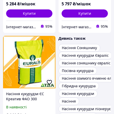
5 284
₴/мішок
5 797
₴/мішок
Купити
Купити
95%
95%
Інтернет-магазин "ТДА" агрохімія, насіння, добрива
Інтернет-магазин "ТДА" агрохімія, насіння, добрива
Дивись також
Насіння Соняшнику
Насіння кукурудзи Євраліс
Насіння соняшнику євраліс п
Посівна кукурудза
Насіння озимого ячменю елі
Гібридна кукурудза
Насіння кукурудзи
Насіння кукурудзи ЄС
Креатив ФАО 300
Насіння
В наявності
Насіння кукурудзи піонерує 