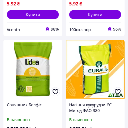
5
.92
₴
5
.92
₴
Купити
Купити
98%
96%
Vcentri
100ок.shop
Соняшник Белфіс
Насіння кукурудзи ЄС
Метод ФАО 380
В наявності
В наявності