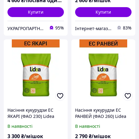
4 600
₴/посівна одиниця
2 600
₴/мішок
Купити
Купити
95%
83%
УКРАГРОПАРТНЕР+ ООО
Інтернет-магазин All-Torg
Насіння кукурудзи ЕС
Насіння кукурудзи ЕС
ЯКАРІ (ФАО 230) Lidea
РАНВЕЙ (ФАО 260) Lidea
В наявності
В наявності
3 300
₴/мішок
2 790
₴/мішок