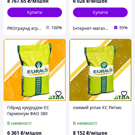
8 767
.65
₴/мішок
6 028
₴/мішок
Купити
Купити
100%
95%
PROграунд аграрний інтернет магазин
Інтернет-магазин "ТДА" агрохімія, насіння, добрива
Гібрид кукурудзи ЄС
озимий ріпак ЄС Ритмо
Гармоніум ФАО 380
В наявності
В наявності
6 361
₴/мішок
8 152
₴/мішок