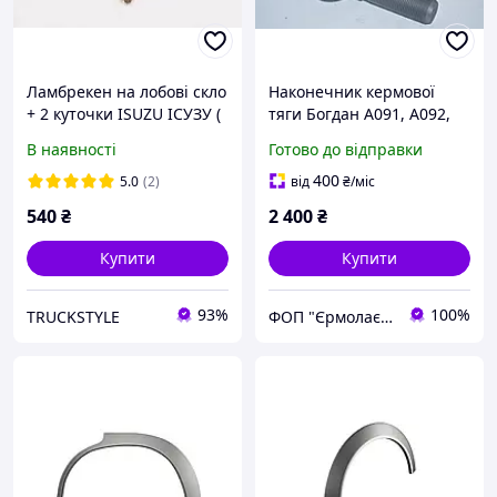
Ламбрекен на лобові скло
Наконечник кермової
+ 2 куточки ISUZU ІСУЗУ (
тяги Богдан А091, А092,
ламбрекенени, штори в
А093 Isuzu NQR лівий
В наявності
Готово до відправки
кабіну)
(8972225100)
400
5.0
(2)
від
₴
/міс
540
₴
2 400
₴
Купити
Купити
93%
100%
TRUCKSTYLE
ФОП "Єрмолаєв Ю.П."