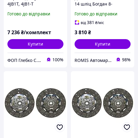
4JB1T, 4JB1-T
14 шліц Богдан 8-
97377149-D
Готово до відправки
Готово до відправки
381
від
₴
/міс
7 236
₴/комплект
3 810
₴
Купити
Купити
100%
98%
ФОП Глебко С.Ю.
ROMIS Автомаркет