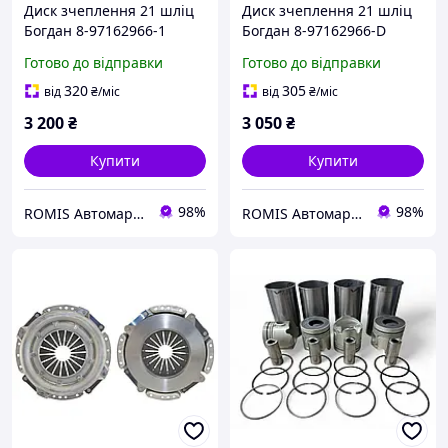
Диск зчеплення 21 шліц
Диск зчеплення 21 шліц
Богдан 8-97162966-1
Богдан 8-97162966-D
Готово до відправки
Готово до відправки
320
305
від
₴
/міс
від
₴
/міс
3 200
₴
3 050
₴
Купити
Купити
98%
98%
ROMIS Автомаркет
ROMIS Автомаркет