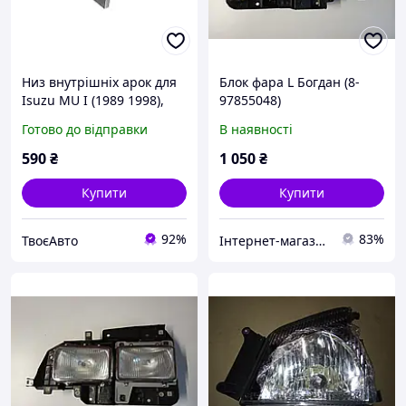
Низ внутрішніх арок для
Блок фара L Богдан (8-
Isuzu MU I (1989 1998),
97855048)
Ліва, висота 400 мм,
Готово до відправки
В наявності
ширина 185 мм, загин 15
мм
590
₴
1 050
₴
Купити
Купити
92%
83%
ТвоєАвто
Інтернет-магазин "Авто Експерт Плюс"