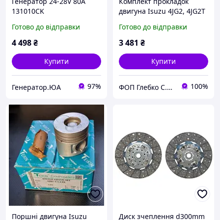
Генератор 24-28V 80A
Комплект прокладок
131010CK
двигуна Isuzu 4JG2, 4JG2T
Готово до відправки
Готово до відправки
4 498
₴
3 481
₴
Купити
Купити
97%
100%
Генератор.ЮА
ФОП Глебко С.Ю.
Поршні двигуна Isuzu
Диск зчеплення d300mm