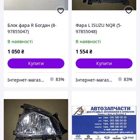
Блок фара R Богдан (8-
Фара L ISUZU NQR (5-
97855047)
97855048)
В наявності
В наявності
1 050
₴
1 554
₴
Купити
Купити
83%
83%
Інтернет-магазин "Авто Експерт Плюс"
Інтернет-магазин "Авто Експерт Плюс"