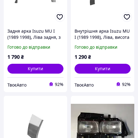
Задня арка Isuzu MU I
Внутрішня арка Isuzu MU
(1989 1998), Ліва задня, з
I (1989 1998), Ліва, висота
оцинкованої сталі 1.2 мм
85 мм, радіус залежить
Готово до відправки
Готово до відправки
від моделі автомобіля
1 790
₴
1 290
₴
Купити
Купити
92%
92%
ТвоєАвто
ТвоєАвто