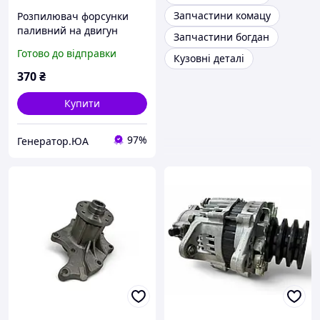
Запчастини комацу
Розпилювач форсунки
паливний на двигун
Запчастини богдан
4HG1T DLLA 143PN325
Готово до відправки
Кузовні деталі
370
₴
Купити
97%
Генератор.ЮА