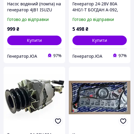
Насос водяний (помпа) на
Генератор 24-28V 80A
генератор 4JB1 ISUZU
4HG1-T БОГДАН А-092,
Ataman Євро-3, ISUZU
Готово до відправки
Готово до відправки
NQR/NPR VDS
(8973515740VDS)
999
₴
5 498
₴
Купити
Купити
97%
97%
Генератор.ЮА
Генератор.ЮА