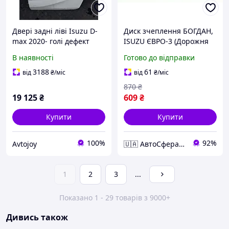
Двері задні ліві Isuzu D-
Диск зчеплення БОГДАН,
max 2020- голі дефект
ISUZU ЄВРО-3 (Дорожня
карта) 8973677950
В наявності
Готово до відправки
3188
61
від
₴
/міс
від
₴
/міс
870
₴
19 125
₴
609
₴
Купити
Купити
100%
92%
Avtojoy
🇺🇦 АвтоСфера 🇺🇦
1
2
3
...
Показано 1 - 29 товарів з 9000+
Дивись також