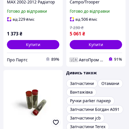
MAX 2002-2012 Радіатор
Campo/Trooper
обігрівачу Ісузу Д-Макс
Готово до відправки
Готово до відправки
02-12 8973333290
229
506
від
₴
/міс
від
₴
/міс
7 230
₴
1 373
₴
5 061
₴
Купити
Купити
89%
91%
Про Партс
🇺🇦 АвтоПром 🇺🇦
Дивись також
Запчастини
Отамани
Вантажівка
Ручки parker паркер
Запчастини Богдан А091
Запчастини jcb
Запчастини Terex