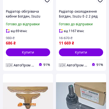
Радіатор обігрівача
Радіатор охолодження
кабіни Богдан, Isuzu
Богдан, Isuzu Е-2 2 ряд
ТР8972409410
мідний TP8973710110
Готово до відправки
Готово до відправки
69
1167
від
₴
/міс
від
₴
/міс
980
₴
16 670
₴
686
₴
11 669
₴
Купити
Купити
91%
91%
🇺🇦 АвтоПром 🇺🇦
🇺🇦 АвтоПром 🇺🇦