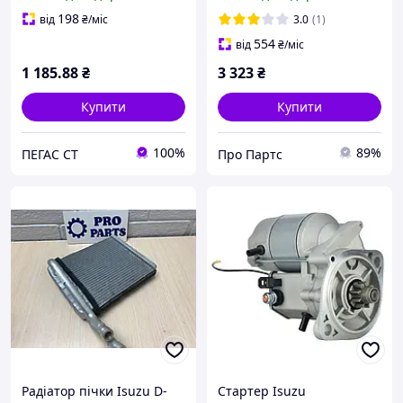
охолодження Ісузу Трупер
1300138
198
від
₴
/міс
3.0
(1)
554
від
₴
/міс
1 185
.88
₴
3 323
₴
Купити
Купити
100%
89%
ПЕГАС СТ
Про Партс
Радіатор пічки Isuzu D-
Стартер Isuzu