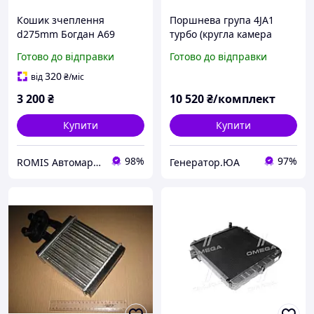
Кошик зчеплення
Поршнева група 4JA1
d275mm Богдан A69
турбо (кругла камера
VELCO VEL412005H000
згоряння)
Готово до відправки
Готово до відправки
320
від
₴
/міс
3 200
₴
10 520
₴/комплект
Купити
Купити
98%
97%
ROMIS Автомаркет
Генератор.ЮА