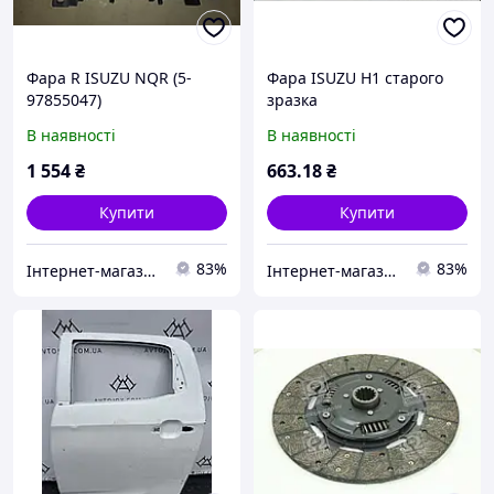
Фара R ISUZU NQR (5-
Фара ISUZU Н1 старого
97855047)
зразка
В наявності
В наявності
1 554
₴
663
.18
₴
Купити
Купити
83%
83%
Інтернет-магазин "Авто Експерт Плюс"
Інтернет-магазин "Авто Експерт Плюс"