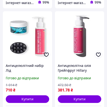
99%
99%
Інтернет-магазин FlashBuy
Інтернет-магазин FlashBuy
Антицелюлітний набір
Антицелюлітна олія
Лід
Грейпфрут Hillary
Grapefruit Anti Cellulite,
Готово до відправки
Готово до відправки
100 мл (652089)
1 014
₴
472
.50
₴
710
₴
381
.78
₴
Купити
Купити