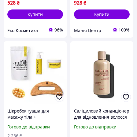
528
₴
928
₴
Купити
Купити
96%
100%
Еко Косметика
Манія Центр
Шкребок гуаша для
Саліциловий кондиціонер
масажу тіла +
для відновлення волосся
Антицелюлітні засоби
Hillary Salicylic Hair Reset
Готово до відправки
Готово до відправки
Хimenia Anti-cellulite
Conditioner, 400 мл
2 256
₴