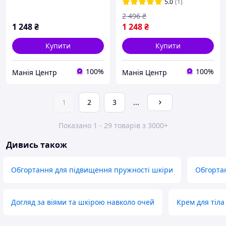
Conditioner, 400 мл
Scalp Restoration Set
5.0
(1)
2 496
₴
1 248
₴
1 248
₴
Купити
Купити
100%
100%
Манія Центр
Манія Центр
1
2
3
...
Показано 1 - 29 товарів з 3000+
Дивись також
Обгортання для підвищення пружності шкіри
Обгортан
Догляд за віями та шкірою навколо очей
Крем для тіла 