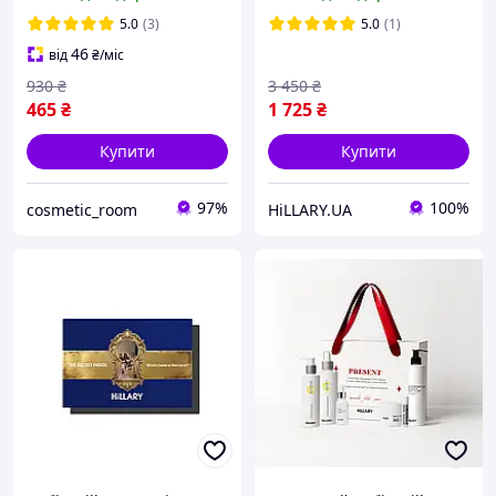
Hillary Perfect 6
5.0
(3)
5.0
(1)
46
від
₴
/міс
930
₴
3 450
₴
465
₴
1 725
₴
Купити
Купити
97%
100%
cosmetic_room
HiLLARY.UA