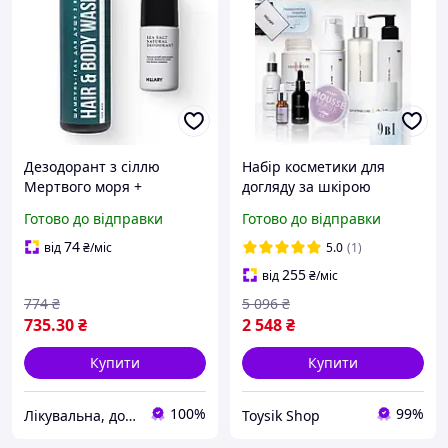
Дезодорант з сіллю
Набір косметики для
Мертвого моря +
догляду за шкірою
Шампунь-гель для душа 2
обличчя подарунковий
Готово до відправки
Готово до відправки
в 1 For Man
косметичний натуральна
органічна для жінок
74
від
₴
/міс
5.0
(1)
дівчат живлення
255
від
₴
/міс
774
₴
5 096
₴
735
.30
₴
2 548
₴
Купити
Купити
100%
99%
Лікувальна, доглядова та професійна косметика
Toysik Shop