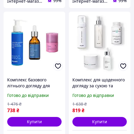
99%
99%
Інтернет-магазин FlashBuy
Інтернет-магазин FlashBuy
Комплекс базового
Комплекс для щоденного
літнього догляду для
догляду за сухою та
жирної та комбінованої
чутливою шкірою Hillary
Готово до відправки
Готово до відправки
шкіри Hillary Essential
Daily Care Complex For Dry
Summer Care Complex for
Skin
1 476
₴
1 638
₴
Oily & Combination
738
₴
819
₴
Купити
Купити