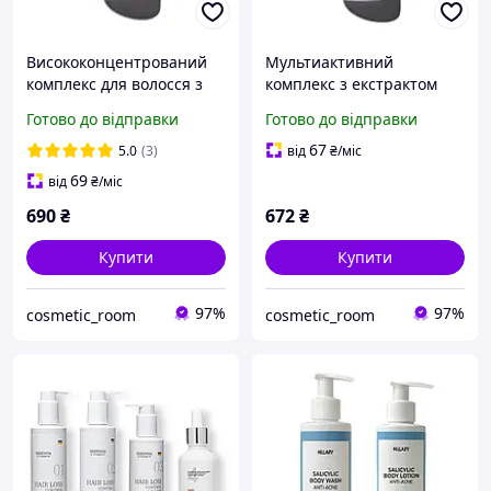
Висококонцентрований
Мультиактивний
комплекс для волосся з
комплекс з екстрактом
екстрактом карликової
шишок хмелю Hillary
Готово до відправки
Готово до відправки
пальми Hillary
MULTI-ACTIVE HOP
CONСENTRATE SERENOA,
CONES, 50 мл
67
5.0
(3)
від
₴
/міс
50 мл
69
від
₴
/міс
690
₴
672
₴
Купити
Купити
97%
97%
cosmetic_room
cosmetic_room