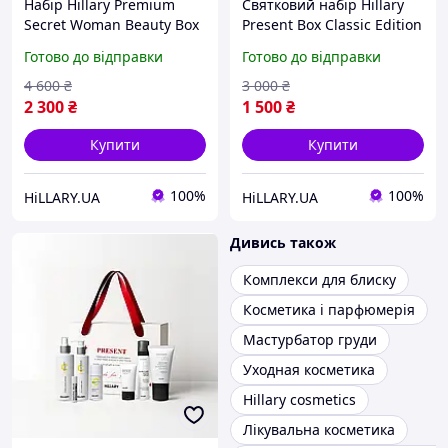
Набір Hillary Premium
Святковий набір Hillary
Secret Woman Beauty Box
Present Box Classic Edition
Готово до відправки
Готово до відправки
4 600
₴
3 000
₴
2 300
₴
1 500
₴
Купити
Купити
100%
100%
HiLLARY.UA
HiLLARY.UA
Дивись також
Комплекси для блиску
Косметика і парфюмерія
Мастурбатор груди
Уходная косметика
Hillary cosmetics
Лікувальна косметика