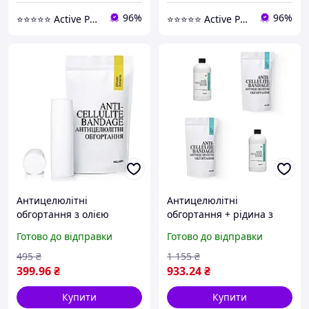
96%
96%
⭐️⭐️⭐️⭐️⭐️ Active Point
⭐️⭐️⭐️⭐️⭐️ Active Point
Антицелюлітні
Антицелюлітні
обгортання з олією
обгортання + рідина з
ксименії Hillary Anti-
охолоджувальним
Готово до відправки
Готово до відправки
cellulite Bandage African
ефектом Hillary Anti-
Ximenia (652225)
cellulite Cooling Effect (12
495
₴
1 155
₴
процедур (652299)
399
.96
₴
933
.24
₴
Купити
Купити