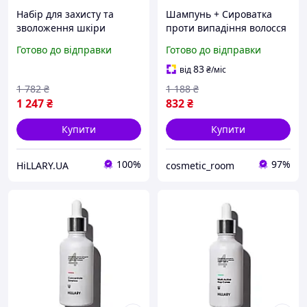
Набір для захисту та
Шампунь + Cироватка
зволоження шкіри
проти випадіння волосся
обличчя і тіла з вітаміном
Hillary Serenoa & РР Hair
Готово до відправки
Готово до відправки
С Hillary Face & Body
Loss Control
Protection & Vitamin C
83
від
₴
/міс
Hydration Set
1 782
₴
1 188
₴
1 247
₴
832
₴
Купити
Купити
100%
97%
HiLLARY.UA
cosmetic_room