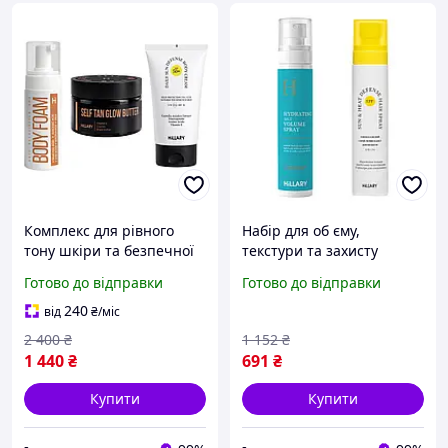
Комплекс для рівного
Набір для об єму,
тону шкіри та безпечної
текстури та захисту
засмаги тіла Hillary Even
волосся Hillary Hair
Готово до відправки
Готово до відправки
Skin Tone & Safe Tan Body
Volume, Texture &
Complex
Protection Set
240
від
₴
/міс
2 400
₴
1 152
₴
1 440
₴
691
₴
Купити
Купити