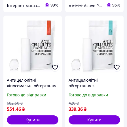
99%
96%
Інтернет-магазин FlashBuy
⭐️⭐️⭐️⭐️⭐️ Active Point
Антицелюлітні
Антицелюлітні
ліпосомальні обгортання
обгортання з
Hillary Anti-cellulite
охолоджувальним
Готово до відправки
Готово до відправки
Bandage LPD'S Slimming
ефектом Hillary Anti-
(652245)
cellulite Bandage Cooling
682
.50
₴
420
₴
Effect (652240)
551
.46
₴
339
.36
₴
Купити
Купити