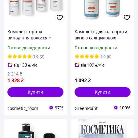
Комплекс проти
Комплекс для тіла проти
випадіння волосся +
акне з саліциловою
Сироватка для волосся
кислотою Hillary Anti-Acne
Готово до відправки
Готово до відправки
Concentrate Serenoa
Body Care Complex with
Salicylic Acid
5.0
(2)
5.0
(6)
133
109
від
₴
/міс
від
₴
/міс
2 214
₴
1 328
₴
1 092
₴
Купити
Купити
97%
100%
cosmetic_room
GreenPoint