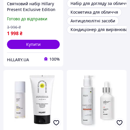
Набір для догляду за обличч
Святковий набір Hillary
Present Exclusive Edition
Косметика для обличчя
Готово до відправки
Антицелюлітні засоби
3 996
₴
Кондиціонер для вирівнюван
1 998
₴
Купити
100%
HiLLARY.UA