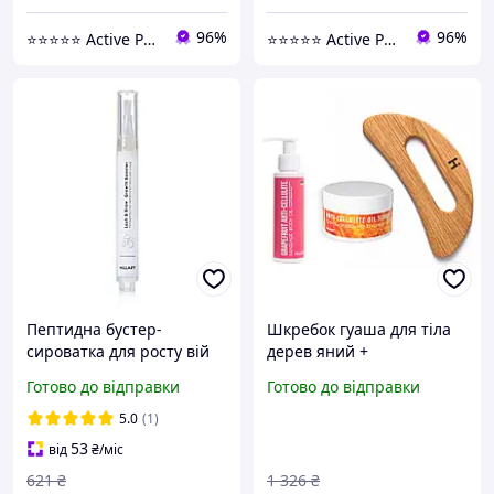
96%
96%
⭐️⭐️⭐️⭐️⭐️ Active Point
⭐️⭐️⭐️⭐️⭐️ Active Point
Пептидна бустер-
Шкребок гуаша для тіла
сироватка для росту вій
дерев яний +
та брів Lash&Brow Growth
Розігрівальний
Готово до відправки
Готово до відправки
Booster Hillary 3 мл
антицелюлітний догляд
5.0
(1)
53
від
₴
/міс
621
₴
1 326
₴