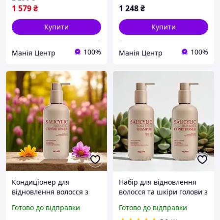
1 579
₴
1 248
₴
Купити
Купити
100%
100%
Манія Центр
Манія Центр
Кондиціонер для
Набір для відновлення
відновлення волосся з
волосся та шкіри голови з
саліциловою кислотою
саліциловою кислотою
Готово до відправки
Готово до відправки
Hillary Salicylic Hair Reset
Hillary Salicylic Hair &