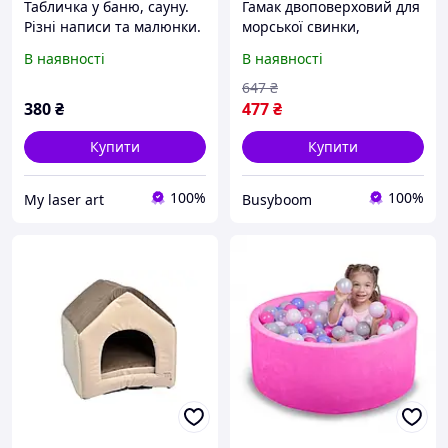
Табличка у баню, сауну.
Гамак двоповерховий для
Різні написи та малюнки.
морської свинки,
шиншили, хомяка та
В наявності
В наявності
дрібних гризунів 32х32см
647
₴
380
₴
477
₴
Купити
Купити
100%
100%
My laser art
Busyboom