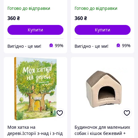
Готово до відправки
Готово до відправки
360
₴
360
₴
Купити
Купити
99%
99%
Вигiдно - це ми!
Вигiдно - це ми!
Моя хатка на
Будиночок для маленьких
дереві.Історії з-над і з-під
собак і кішок бежевий +