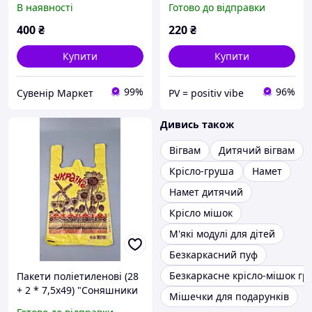
В наявності
Готово до відправки
заготовка для декупажу
,біометричний ,воєний
білет хатка (арт. 733)
400
₴
220
₴
Купити
Купити
99%
96%
Сувенір Маркет
PV = positiv vibe
Дивись також
Вігвам
Дитячий вігвам
Крісло-груша
Намет
Намет дитячий
Крісло мішок
М'які модулі для дітей
Безкаркасний пуф
Безкаркасне крісло-мішок гр
Пакети поліетиленові (28
+ 2 * 7,5х49) "Соняшники
Мішечки для подарунків
Хатка" Леоні (100 шт)