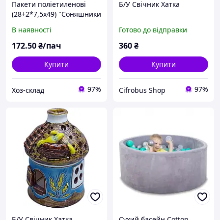
Пакети поліетиленові
Б/У Свічник Хатка
(28+2*7,5х49) "Соняшники
Хатка" Леоні (100 шт.)
В наявності
Готово до відправки
172
.50
₴/пач
360
₴
Купити
Купити
97%
97%
Хоз-склад
Cifrobus Shop
Б/У Свічник Хатка
Сухий басейн Cotton