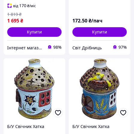
170
від
₴
/міс
1 819
₴
1 695
₴
172
.50
₴/пач
Купити
Купити
98%
97%
Інтернет магазин Zolotoy-sad
Світ Дрібниць
Б/У Свічник Хатка
Б/У Свічник Хатка