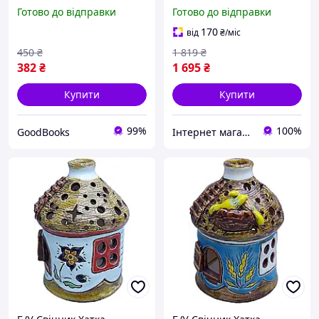
землі. Ервін Мозер. Книги
коричневий, 34х39х38
Готово до відправки
Готово до відправки
- ХХІ (371105)
170
від
₴
/міс
450
₴
1 819
₴
382
₴
1 695
₴
Купити
Купити
99%
100%
GoodBooks
Інтернет магазин "Tutmag"