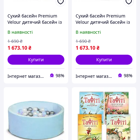
Сухий басейн Premium
Сухий басейн Premium
Velour дитячий басейн із
Velour дитячий басейн із
кульками, ніжно-рожевий
кульками, м'ятний 80 см
В наявності
В наявності
80 см
1 690
₴
1 690
₴
1 673
.10
₴
1 673
.10
₴
Купити
Купити
98%
98%
Інтернет магазин "DOST"-"ДОСТУПНИЙ ДЛЯ ВСІХ"
Інтернет магазин "DOST"-"ДОСТУПНИЙ ДЛЯ ВСІХ"