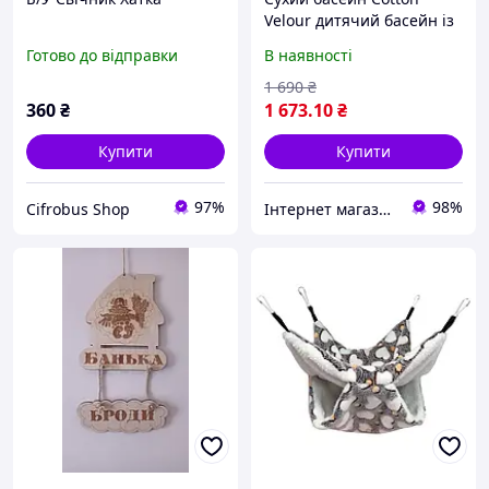
Velour дитячий басейн із
кульками, сірий 80 см
Готово до відправки
В наявності
1 690
₴
360
₴
1 673
.10
₴
Купити
Купити
97%
98%
Cifrobus Shop
Інтернет магазин "DOST"-"ДОСТУПНИЙ ДЛЯ ВСІХ"