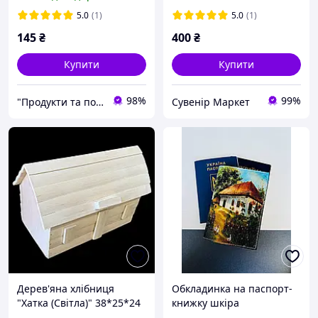
5.0
(1)
5.0
(1)
145
₴
400
₴
Купити
Купити
98%
99%
"Продукти та побутова хімія"
Сувенір Маркет
Дерев'яна хлібниця
Обкладинка на паспорт-
"Хатка (Світла)" 38*25*24
книжку шкіра
см..| ручна работа |
закордонний паспорт