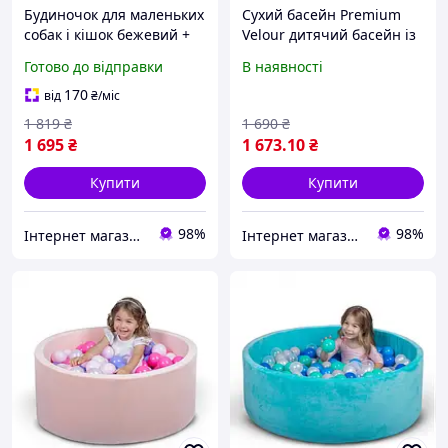
Будиночок для маленьких
Сухий басейн Premium
собак і кішок бежевий +
Velour дитячий басейн із
коричневий, 34х39х38
кульками, рожевий 80 см
Готово до відправки
В наявності
170
від
₴
/міс
1 819
₴
1 690
₴
1 695
₴
1 673
.10
₴
Купити
Купити
98%
98%
Інтернет магазин "Luchmag"
Інтернет магазин "DOST"-"ДОСТУПНИЙ ДЛЯ ВСІХ"