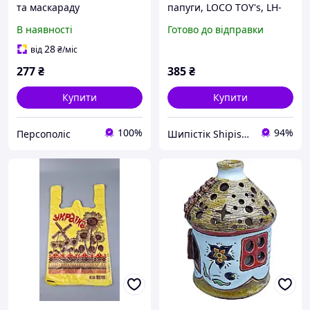
та маскараду
папуги, LOCO TOY's, LH-
3034
В наявності
Готово до відправки
28
від
₴
/міс
277
₴
385
₴
Купити
Купити
100%
94%
Персополіс
Шипістік Shipistik