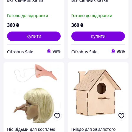
Б/У Свічник Хатка
Б/У Свічник Хатка
Готово до відправки
Готово до відправки
360
₴
360
₴
Купити
Купити
98%
98%
Cifrobus Sale
Cifrobus Sale
Ніс Відьми для косплею
Гніздо для хвилястого