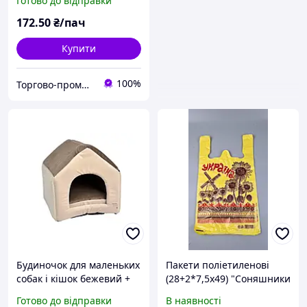
Готово до відправки
172
.50
₴/пач
Купити
100%
Торгово-промислова компанія: Зав Маг Пром
Будиночок для маленьких
Пакети поліетиленові
собак і кішок бежевий +
(28+2*7,5х49) "Соняшники
коричневий, 34х39х38
Хатка" Леоні (100 шт.)
Готово до відправки
В наявності