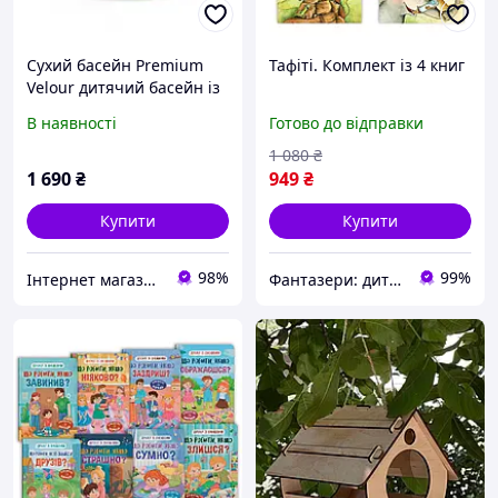
Сухий басейн Premium
Тафіті. Комплект із 4 книг
Velour дитячий басейн із
кульками, блакитний 80
В наявності
Готово до відправки
см
1 080
₴
1 690
₴
949
₴
Купити
Купити
98%
99%
Інтернет магазин "DOST"-"ДОСТУПНИЙ ДЛЯ ВСІХ"
Фантазери: дитячі книги та розвиваючі іграшки