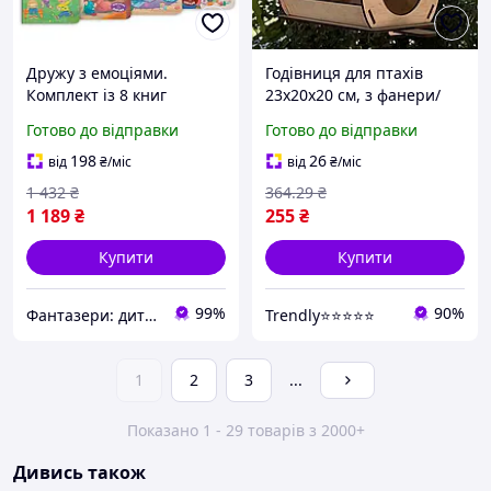
Дружу з емоціями.
Годівниця для птахів
Комплект із 8 книг
23х20х20 см, з фанери/
Вулична підвісна
Готово до відправки
Готово до відправки
годівниця для пташок/
збірна годівниця
198
26
від
₴
/міс
від
₴
/міс
1 432
₴
364
.29
₴
1 189
₴
255
₴
Купити
Купити
99%
90%
Фантазери: дитячі книги та розвиваючі іграшки
Trendly⭐⭐⭐⭐⭐
1
2
3
...
Показано 1 - 29 товарів з 2000+
Дивись також