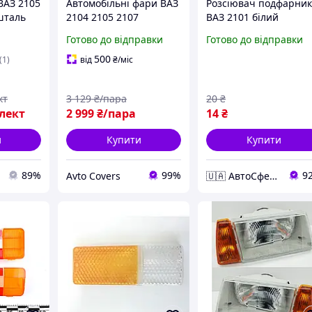
ВАЗ 2105
Автомобільні фари ВАЗ
Розсіювач подфарни
шталь
2104 2105 2107
ВАЗ 2101 білий
Формура світла.
Готово до відправки
Готово до відправки
нг.
500
(1)
від
₴
/міс
кт
3 129
₴/пара
20
₴
лект
2 999
₴/пара
14
₴
и
Купити
Купити
89%
99%
9
Avto Covers
🇺🇦 АвтоСфера 🇺🇦