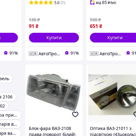
65
5.0
(1)
від
₴
/міс
130
₴
930
₴
91
₴
651
₴
и
Купити
Купити
91%
91%
9
🇺🇦 АвтоПром 🇺🇦
🇺🇦 АвтоПром 🇺🇦
зель
з 2106
302
Підсвітка номера причепа
Скла задніх ліхтарів ваз 2101
Блок-фара ВАЗ-2108
Оптика ВАЗ-21011 з
Розсіювач ліхтаря ваз 2101
права (поворот білий)
підсвіткою (43цоколь)