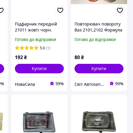
Підфарник передній
Повторювач повороту
21011 жовті чорн.
Ваз 2101,2102 Формула
корпус (Формула
Світу
Готово до відправки
Готово до відправки
0|
Світла) ,,21011-
3712010/11|
5.0
(1)
192
₴
80
₴
Купити
Купити
9%
99%
99%
НоваСила
Світ Автозапчастин