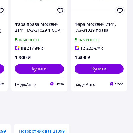
Фара права Москвич
Фара Москвич 2141,
)
2141, ГАЗ-31029 1 СОРТ
ГАЗ-31029 права
Формула Світла
В наявності
В наявності
217
233
від
₴
/міс
від
₴
/міс
1 300
₴
1 400
₴
Купити
Купити
5%
95%
95%
ІміджАвто
ІміджАвто
099
Поворотник ваз 21099