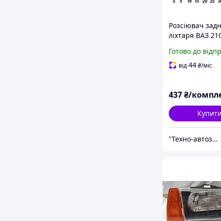
Розсіювач зад
ліхтаря ВАЗ 21
комплект (4079
Готово до відп
44
від
₴
/міс
437
₴/компл
Купит
"Технo-автозапчастини" ВАЗ, ГАЗ, Daewoo, Chevrolet, ГБО