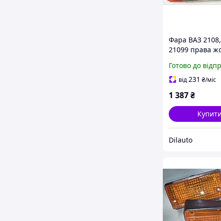
Фара ВАЗ 2108,
21099 права ж
покажчик Фор
Готово до відп
Світла (УТОЧ
ЦІНУ!)
231
від
₴
/міс
1 387
₴
Купит
Dilauto