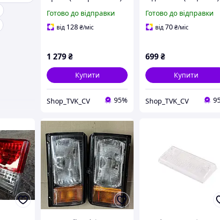
(ціна за 1шт)
CS-20 [124.3711200 ]
Готово до відправки
Готово до відправки
128
70
від
₴
/міс
від
₴
/міс
1 279
₴
699
₴
Купити
Купити
95%
9
Shop_TVK_CV
Shop_TVK_CV