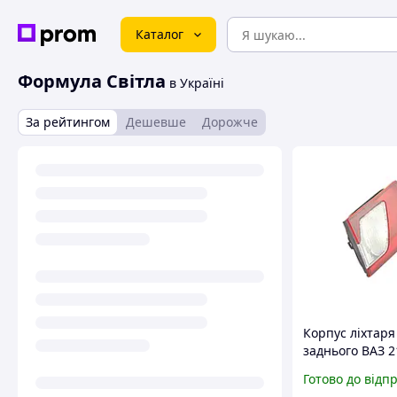
Каталог
Формула Світла
в Україні
За рейтингом
Дешевше
Дорожче
Корпус ліхтаря
заднього ВАЗ 2
внутрішній пра
Готово до відп
тюнінг