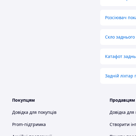
Розсіювач пок
Скло заднього 
Катафот заднь
Задній ліхтар 
Покупцям
Продавцям
Довідка для покупців
Довідка для
Prom-підтримка
Створити ін