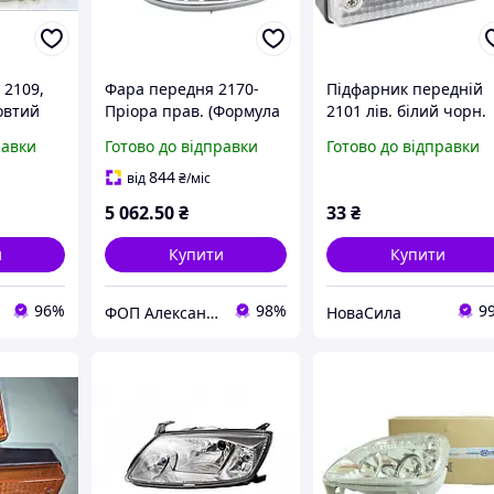
 2109,
Фара передня 2170-
Підфарник передній
овтий
Пріора прав. (Формула
2101 лів. білий чорн.
мула
Світла)
корпус (Формула
равки
Готово до відправки
Готово до відправки
НЮЙТЕ
Світла) ,,2101-371201
844
від
₴
/міс
5 062
.50
₴
33
₴
и
Купити
Купити
96%
98%
9
ФОП Александрова Ірина Анатоліївна
НоваСила