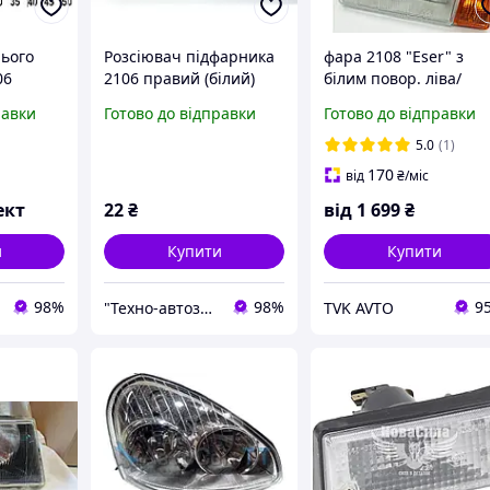
нього
Розсіювач підфарника
фара 2108 "Eser" з
06
2106 правий (білий)
білим повор. ліва/
8)
(прозорий) (2106-
права (ціна за 1шт)
равки
Готово до відправки
Готово до відправки
3711060) (Формула
Света)
5.0
(1)
170
від
₴
/міс
ект
22
₴
від
1 699
₴
и
Купити
Купити
98%
98%
9
"Технo-автозапчастини" ВАЗ, ГАЗ, Daewoo, Chevrolet, ГБО
TVK AVTO