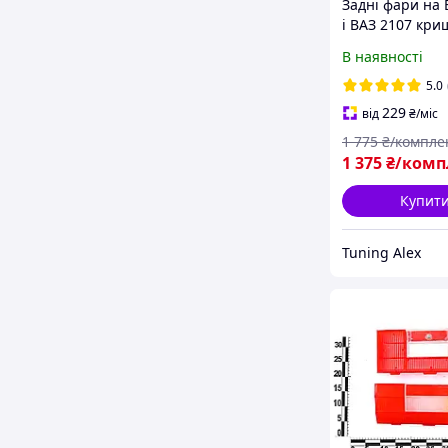
Задні фари на 
і ВАЗ 2107 кри
№2 Люкс(на
В наявності
патронах),тюні
5.0
229
від
₴
/міс
1 775
₴/компле
1 375
₴/комп
Купит
Tuning Alex