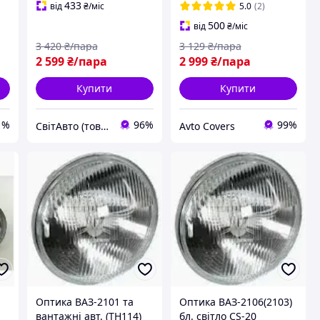
поворотів, що бігає.
433
від
₴
/міс
5.0
(2)
500
від
₴
/міс
3 420
₴/пара
3 129
₴/пара
2 599
₴/пара
2 999
₴/пара
Купити
Купити
1%
96%
99%
СвітАвто (товари для тюнінгу автомобілів ВАЗ)
Avto Covers
Оптика ВАЗ-2101 та
Оптика ВАЗ-2106(2103)
вантажні авт. (ТН114)
бл. світло CS-20