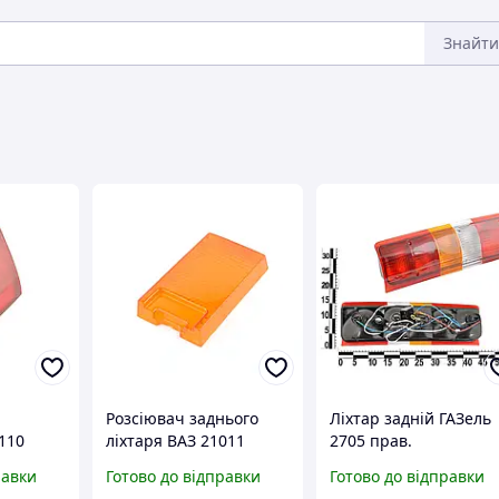
Знайти
Розсіювач заднього
Ліхтар задній ГАЗель
110
ліхтаря ВАЗ 21011
2705 прав.
в.
жовтий станд.
суцільнометалева
равки
Готово до відправки
Готово до відправки