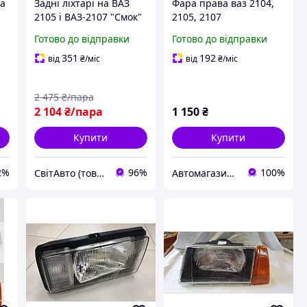
ка
Задні ліхтарі на ВАЗ
Фара права ваз 2104,
2105 і ВАЗ-2107 "Смок"
2105, 2107
№1 на патронах.
Готово до відправки
Готово до відправки
351
192
від
₴
/міс
від
₴
/міс
2 475
₴/пара
2 104
₴/пара
1 150
₴
Купити
Купити
2%
96%
100%
СвітАвто (товари для тюнінгу автомобілів ВАЗ)
Автомагазин на Позняках