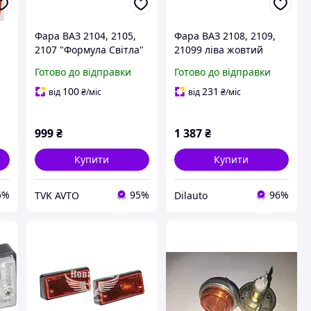
Фара ВАЗ 2104, 2105,
Фара ВАЗ 2108, 2109,
2107 "Формула Світла"
21099 ліва жовтий
права (білий поворот)
покажчик Формула
Готово до відправки
Готово до відправки
Світла (УТОЧНЮЙТЕ
ЦІНУ!)
100
231
від
₴
/міс
від
₴
/міс
999
₴
1 387
₴
Купити
Купити
5%
95%
96%
TVK AVTO
Dilauto