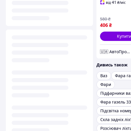
41
від
₴
/міс
580
₴
406
₴
Купит
🇺🇦 АвтоПром 🇺🇦
Дивись також
Ваз
Фара га
Фари
Підфарники ва
Фара газель 3