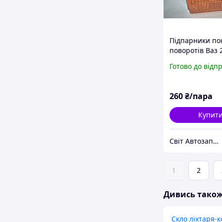
Підпарники по
поворотів Ваз 
Формула Світу
Готово до відп
260
₴/пара
Купит
Світ Автозапчастин
1
2
Дивись тако
Скло ліхтаря-к