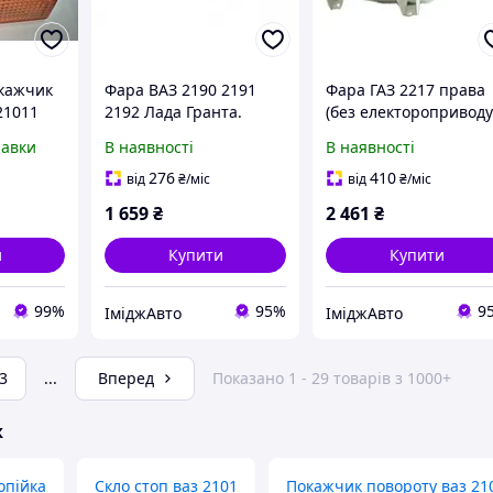
кажчик
Фара ВАЗ 2190 2191
Фара ГАЗ 2217 права
21011
2192 Лада Гранта.
(без електороприводу
Формула світла.
Формула Світла
равки
В наявності
В наявності
276
410
від
₴
/міс
від
₴
/міс
1 659
₴
2 461
₴
и
Купити
Купити
99%
95%
9
ІміджАвто
ІміджАвто
3
...
Вперед
Показано 1 - 29 товарів з 1000+
ж
опійка
Скло стоп ваз 2101
Покажчик повороту ваз 21