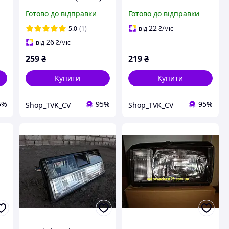
без підсвічування CS-
(06.3711200)
Готово до відправки
Готово до відправки
20 [114.3711200]
22
5.0
(1)
від
₴
/міс
26
від
₴
/міс
259
₴
219
₴
Купити
Купити
5%
95%
95%
Shop_TVK_CV
Shop_TVK_CV