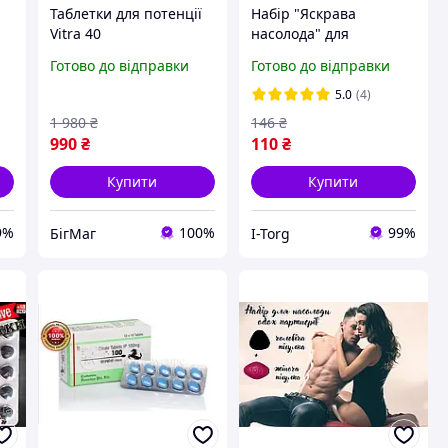
Таблетки для потенції
Набір "Яскрава
Vitra 40
насолода" для
ля
пристрасних ночей
Готово до відправки
Готово до відправки
5.0
(4)
1 980
₴
146
₴
990
₴
110
₴
Купити
Купити
9%
100%
99%
БігМаг
I-Torg