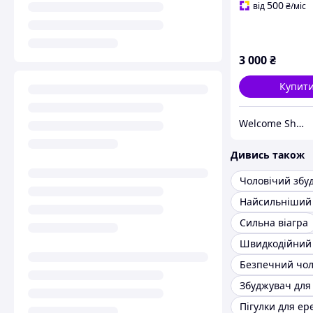
швидкостей
500
від
₴
/міс
3 000
₴
Купит
Welcome Shop Store1
Дивись також
Чоловічий збу
Сильна віагра
Збуджувач для
Пігулки для ере