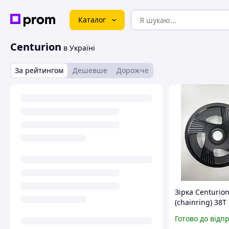
Каталог
Centurion
в Україні
За рейтингом
Дешевше
Дорожче
Зірка Centurio
(chainring) 38
BHU38-D38-C55
Готово до відп
wide Black 11/1