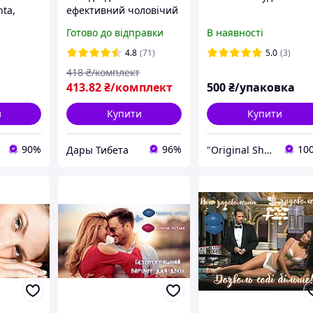
ta,
ефективний чоловічий
збудник «Black Pills
Готово до відправки
В наявності
Man» в таблетках
4.8
(71)
5.0
(3)
418
₴/комплект
413
.82
₴/комплект
500
₴/упаковка
и
Купити
Купити
90%
96%
10
Дары Тибета
"Original Shop"