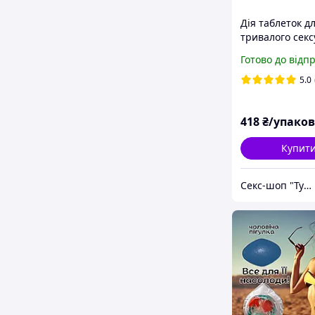
Дія таблеток д
тривалого секс
«RedF150E» тр
Готово до відп
ніч і ще зранку
будете бадьорі
5.0
418
₴/упако
Купит
Секс-шоп "Туда Сюда"