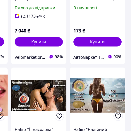
(червоний)
Готово до відправки
В наявності
1173
від
₴
/міс
7 040
₴
173
₴
Купити
Купити
7%
98%
90%
Velomarket.org.ua - Найбільший вибір велосипедів!
Автомаркет TVMusic
Набір "Її насолода"
Набір "Надійний