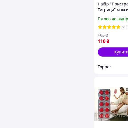
Набір "Пристр
Тигриця" макс
розкриє її
Готово до відп
сексуальність
5.0
163
₴
110
₴
Купит
Topper