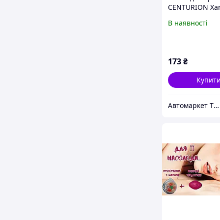
CENTURION Xan
Xsafe Bet, XQ
В наявності
(червоний)
173
₴
Купит
Автомаркет TVMusic