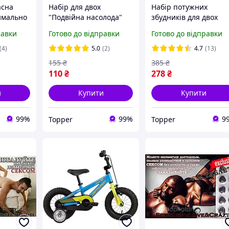
асна
Набір для двох
Набір потужних
имально
"Подвійна насолода"
збудників для двох
для потужного
"Райська насолода" д
равки
Готово до відправки
Готово до відправки
збудження та
потужних оргазмів
тривалого сексу
(4)
5.0
(2)
4.7
(13)
155
₴
385
₴
110
₴
278
₴
и
Купити
Купити
99%
99%
9
Topper
Topper