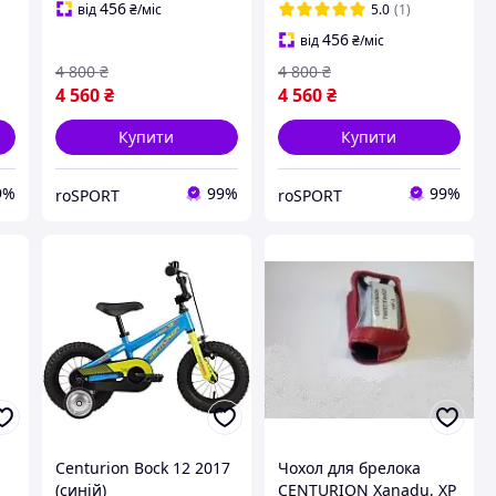
456
від
₴
/міс
5.0
(1)
456
від
₴
/міс
4 800
₴
4 800
₴
4 560
₴
4 560
₴
Купити
Купити
9%
99%
99%
roSPORT
roSPORT
Centurion Bock 12 2017
Чохол для брелока
(синій)
CENTURION Xanadu, XP