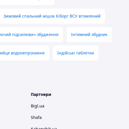
Зимовий спальний мішок Кіборг ВСУ втомлений
ночий підсилювач збудження
Інтимний збудник
 яйце водонепроникне
Індійські таблетки
Партнери
Bigl.ua
Shafa
Kabanchik.ua