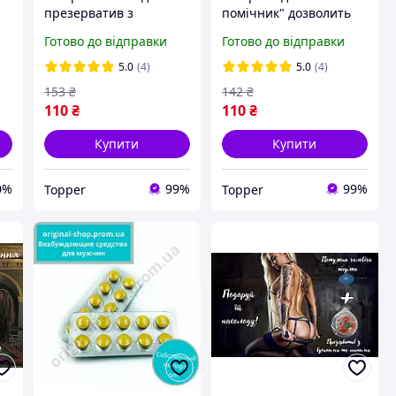
презерватив з
помічник" дозволить
вусиками та шипами
завжди залишатися на
Готово до відправки
Готово до відправки
для посиленої
висоті (презерватив з
стимуляції та потужна
вусиками та таблетка)
5.0
(4)
5.0
(4)
чоловіча таблетка
153
₴
142
₴
110
₴
110
₴
Купити
Купити
0%
99%
99%
Topper
Topper