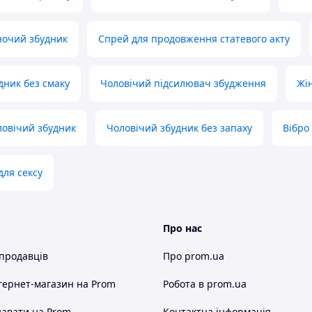
ночий збудник
Спрей для продовження статевого акту
дник без смаку
Чоловічий підсилювач збудження
Жі
овічий збудник
Чоловічий збудник без запаху
Вібро
для сексу
Про нас
 продавців
Про prom.ua
тернет-магазин
на Prom
Робота в prom.ua
авати на Prom
Контактна інформація