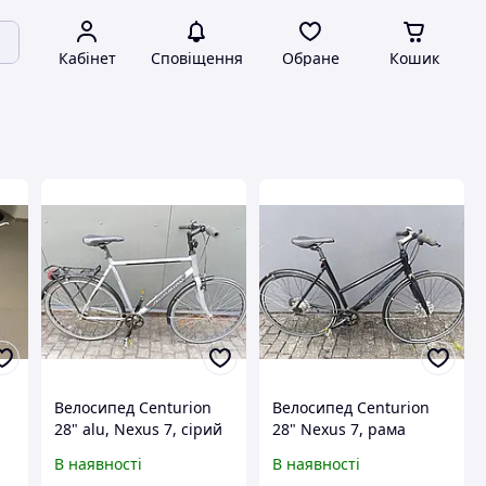
Кабінет
Сповіщення
Обране
Кошик
Велосипед Centurion
Велосипед Centurion
28" alu, Nexus 7, сірий
28" Nexus 7, рама
б/у
алюміній, чорний б/у
В наявності
В наявності