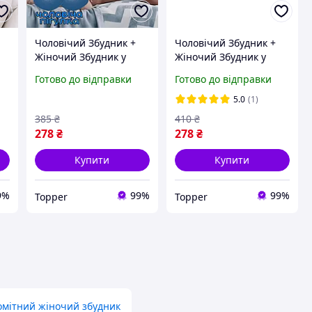
Чоловічий Збудник +
Чоловічий Збудник +
Жіночий Збудник у
Жіночий Збудник у
к!
таблетках та
краплях та таблетках +
Готово до відправки
Готово до відправки
о!
краплях+Подарунок!
Подарунок! Потужний!
Потужний! Діє!
Діє! Ніжні обійми
5.0
(1)
Paradise-X
385
₴
410
₴
278
₴
278
₴
Купити
Купити
9%
99%
99%
Topper
Topper
мітний жіночий збудник