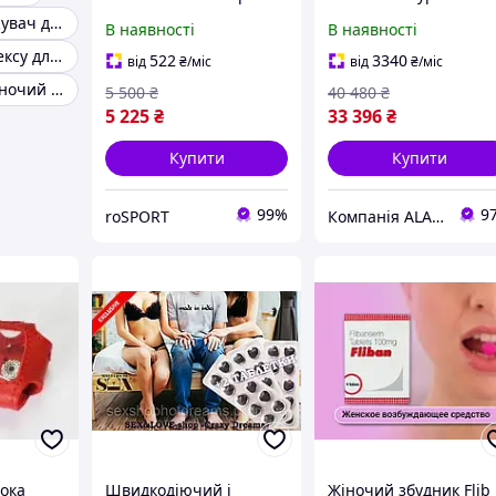
(DA-028) б/у
500 28", алюміній, 18
Сильний збуджувач для жінок
В наявності
В наявності
швидкостей, чорний
Таблетки для сексу для жінок
522
3340
від
₴
/міс
від
₴
/міс
Ефективний жіночий збудник
5 500
₴
40 480
₴
5 225
₴
33 396
₴
Купити
Купити
99%
9
roSPORT
Компанія ALANTUR
лока
Швидкодіючий і
Жіночий збудник Flib