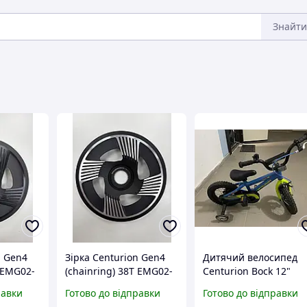
Знайти
n Gen4
Зірка Centurion Gen4
Дитячий велосипед
T EMG02-
(chainring) 38T EMG02-
Centurion Bock 12"
 Narrow-
BHU38-D38-C55 Narrow-
Алюмінієва рама
равки
Готово до відправки
Готово до відправки
2
wide Black 11/12
Тайвань