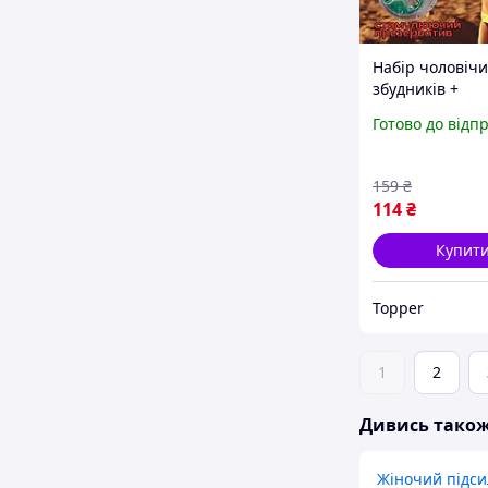
Набір чоловічи
збудників +
Презерватив О
Готово до відп
«HerPleasure» 
для підвищенн
потенції
159
₴
114
₴
Купит
Topper
1
2
Дивись тако
Жіночий підс