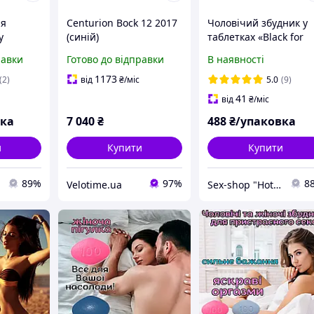
ля
Centurion Bock 12 2017
Чоловічий збудник у
у
(синій)
таблетках «Black for
иває всю
Sex» подарує секс на
равки
Готово до відправки
В наявності
 ви
всю ніч
!
1173
(2)
від
₴
/міс
5.0
(9)
41
від
₴
/міс
вка
7 040
₴
488
₴/упаковка
и
Купити
Купити
89%
97%
8
Velotime.ua
Sex-shop "Hot Dreams"