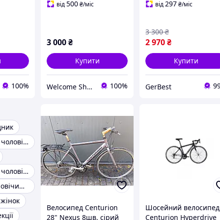
швидкостей
500
297
від
₴
/міс
від
₴
/міс
3 300
₴
3 000
₴
2 970
₴
и
Купити
Купити
100%
100%
9
Welcome Shop Store1
GerBest
дник
Найсильніший чоловічий збудник
Швидкодійний чоловічий збудник
Безпечний чоловічий збудник
 жінок
Велосипед Centurion
Шосейний велосипед
кції
28" Nexus 8шв. сірий
Centurion Hyperdrive