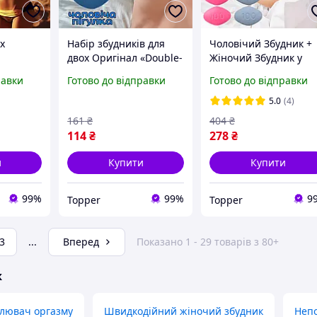
х
Набір збудників для
Чоловічий Збудник +
двох Оригінал «Double-
Жіночий Збудник у
ригінал
X» Для потужного
таблетках + Подаруно
равки
Готово до відправки
Готово до відправки
Пігулки
збудження та довгого
Потужний! Діє миттєв
я
сексу
Камасутра
5.0
(4)
161
₴
404
₴
114
₴
278
₴
и
Купити
Купити
99%
99%
9
Topper
Topper
3
...
Вперед
Показано 1 - 29 товарів з 80+
ж
илювач оргазму
Швидкодійний жіночий збудник
Непо