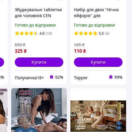
Збуджувальні таблетки
Набір для двох "Нічна
для чоловіків CEN
ейфорія" для
FORCE 100 мг, 10
неймовірного
Готово до відправки
Готово до відправки
таблеток, Індія
збудження чоловіка та
жінки
4.9
(10)
5.0
(4)
650
₴
165
₴
325
₴
110
₴
Купити
Купити
8%
92%
99%
Полуничка18+
Topper