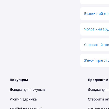
Безпечний жі
Чоловічий збу
Справжній чол
Жіночі краплі 
Покупцям
Продавцям
Довідка для покупців
Довідка для
Prom-підтримка
Створити ін
Акційні пропозиції
Почати прод