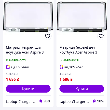
Матриця (екран) для
Матриця (екран) для
ноутбука Acer Aspire 3
ноутбука Acer Aspire 3
A315-21
A315-31
В наявності
В наявності
169
169
від
₴
/міс
від
₴
/міс
1 873
₴
1 873
₴
1 686
₴
1 686
₴
Купити
Купити
98%
98%
Laptop-Charger - інтернет магазин комплектуючих до ноутбуків
Laptop-Charger - інтернет магазин комплектуючих до ноутбуків