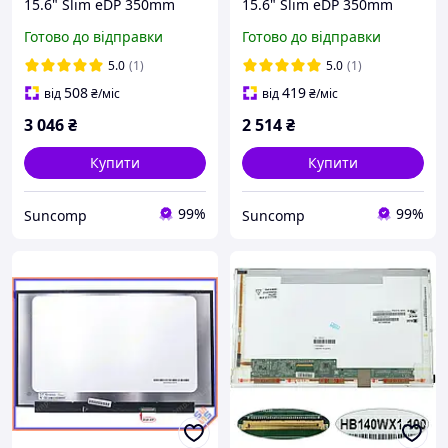
15.6" Slim eDP 350mm
15.6" Slim eDP 350mm
(1920*1080, IPS, 40pin, без
(1366*768, 40pin, без
Готово до відправки
Готово до відправки
кріплень) BOE NV156FHM-
кріплень) BOE
T06, NV156FHM-T0E
NT156WHM-T03 Глянцева
5.0
(1)
5.0
(1)
Глянцева
508
419
від
₴
/міс
від
₴
/міс
3 046
₴
2 514
₴
Купити
Купити
99%
99%
Suncomp
Suncomp