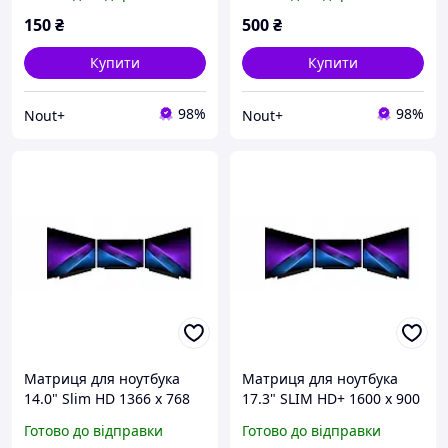
кріпленнями) C клас
150
₴
500
₴
Купити
Купити
98%
98%
Nout+
Nout+
Матриця для ноутбука
Матриця для ноутбука
14.0" Slim HD 1366 x 768
17.3" SLIM HD+ 1600 x 900
30 pin (з стандартними
30 pin (з стандартними
Готово до відправки
Готово до відправки
кріпленнями) B клас
кріпленнями) А клас