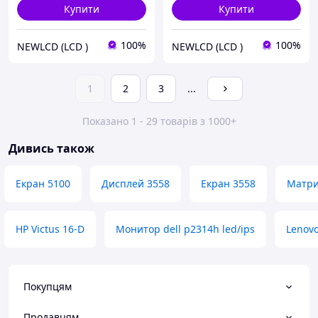
Купити
Купити
100%
100%
NEWLCD (LCD )
NEWLCD (LCD )
1
2
3
...
Показано 1 - 29 товарів з 1000+
Дивись також
Екран 5100
Дисплей 3558
Екран 3558
Матр
HP Victus 16-D
Монитор dell p2314h led/ips
Lenovo
Покупцям
Продавцям