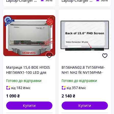
Laptop-Charger - інтернет магазин комплектуючих до ноутбуків
Laptop-Charger - інтернет магазин комплектуючих до ноутбуків
Матриця 15,6 BOE HYDIS
B156HAN02.8 TV156FHM-
HB156WX1-100 LED для
NH1 NH2 fit NV156FHM-
ноутбука SONY
N48 N61 N4Q
Готово до відправки
Готово до відправки
LM156LF4L01 LM156LF9L01
LP156WFB-SPV1 SPV9
182
357
від
₴
/міс
від
₴
/міс
B156HAN02.3
1 090
₴
2 140
₴
Купити
Купити