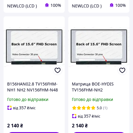
100%
100%
NEWLCD (LCD )
NEWLCD (LCD )
B156HAN02.8 TV156FHM-
Матрица BOE-HYDIS
NH1 NH2 NV156FHM-N48
TV156FHM-NH2
N61 N3D LM156LF4L01
TV156FHM-NH1
Готово до відправки
Готово до відправки
LM156LF9L01 LP156WFB-
SPV1 SPV9 B156HAN02.3
357
від
₴
/міс
5.0
(1)
357
від
₴
/міс
2 140
₴
2 140
₴