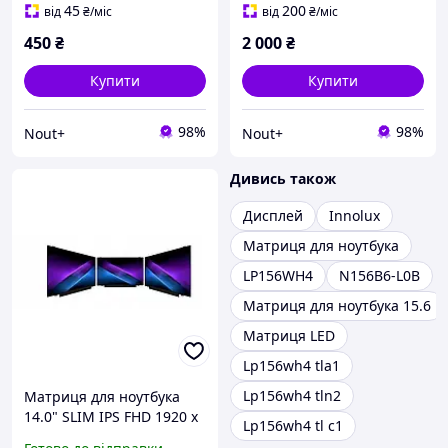
45
200
від
₴
/міс
від
₴
/міс
450
₴
2 000
₴
Купити
Купити
98%
98%
Nout+
Nout+
Дивись також
Дисплей
Innolux
Матриця для ноутбука
LP156WH4
N156B6-L0B
Матриця для ноутбука 15.6
Матриця LED
Lp156wh4 tla1
Lp156wh4 tln2
Матриця для ноутбука
14.0" SLIM IPS FHD 1920 x
Lp156wh4 tl c1
1080 30 pin (з