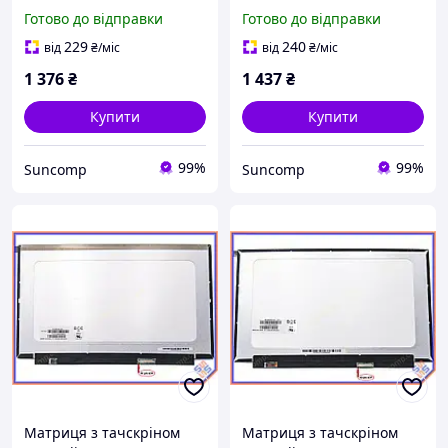
з боків) BOE HB133WX1-
30pin зліва, вушка
Готово до відправки
Готово до відправки
201 Матова
зверху-знизу) BOE
NV173FHM-N41 Матова.
229
240
від
₴
/міс
від
₴
/міс
1 376
₴
1 437
₴
Купити
Купити
99%
99%
Suncomp
Suncomp
Матриця з тачскріном
Матриця з тачскріном