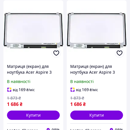
Матриця (екран) для
Матриця (екран) для
ноутбука Acer Aspire 3
ноутбука Acer Aspire 3
A315-32
A315-33
В наявності
В наявності
169
169
від
₴
/міс
від
₴
/міс
1 873
₴
1 873
₴
1 686
₴
1 686
₴
Купити
Купити
98%
98%