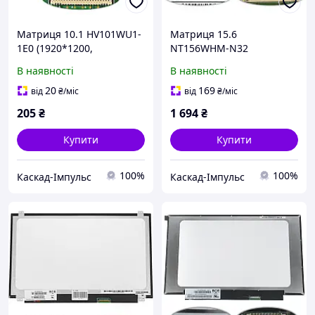
Матриця 10.1 HV101WU1-
Матриця 15.6
1E0 (1920*1200,
NT156WHM-N32
45pin(MIPI), LED, (вушки
(1366*768, 30pin(eDP),
В наявності
В наявності
по боках), глянцева,
LED,(вертикальні вушки),
роз'єм праворуч зн
глянець, роз'єм праворуч
20
169
від
₴
/міс
від
₴
/міс
(42005)
зни (67804)
205
₴
1 694
₴
Купити
Купити
100%
100%
Каскад-Імпульс
Каскад-Імпульс