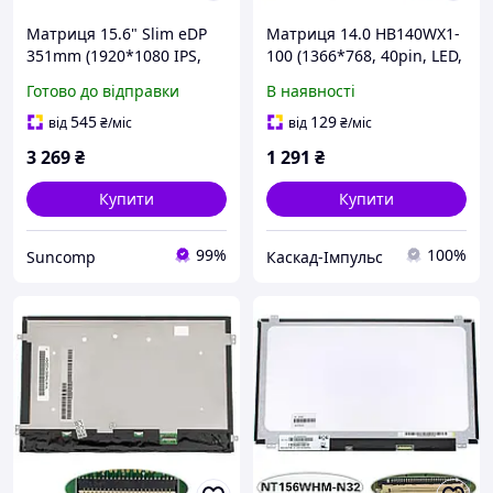
Матриця 15.6" Slim eDP
Матриця 14.0 HB140WX1-
351mm (1920*1080 IPS,
100 (1366*768, 40pin, LED,
360Hz, 40pin, без
NORMAL, глянцева,
Готово до відправки
В наявності
кріплень) BOE NE156FHM-
роз'єм ліворуч знизу) для
NZ3 Матовая. (Яск:
ноутбука (35324)
545
129
від
₴
/міс
від
₴
/міс
300cd/m?, Контр: 1000:1)
3 269
₴
1 291
₴
Купити
Купити
99%
100%
Suncomp
Каскад-Імпульс