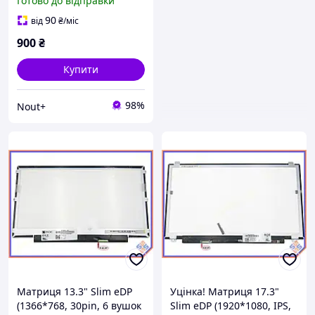
Готово до відправки
стандартними
кріпленнями) B клас
90
від
₴
/міс
900
₴
Купити
98%
Nout+
Матриця 13.3" Slim eDP
Уцінка! Матриця 17.3"
(1366*768, 30pin, 6 вушок
Slim eDP (1920*1080, IPS,