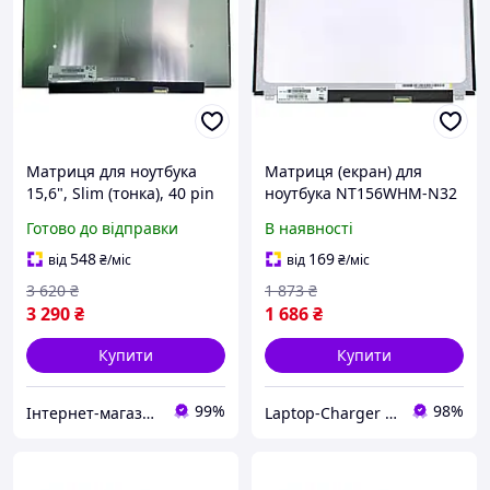
Матриця для ноутбука
Матриця (екран) для
15,6", Slim (тонка), 40 pin
ноутбука NT156WHM-N32
eDP (праворуч),
BOE
Готово до відправки
В наявності
1920x1080, Світлодіодна
(LED), ADS, без
548
169
від
₴
/міс
від
₴
/міс
3 620
₴
1 873
₴
3 290
₴
1 686
₴
Купити
Купити
99%
98%
Інтернет-магазин "SmartPart"
Laptop-Charger - інтернет магазин комплектуючих до ноутбуків