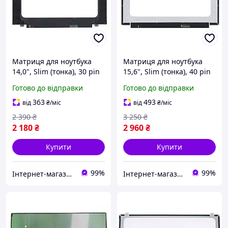
Матриця для ноутбука
Матриця для ноутбука
14,0", Slim (тонка), 30 pin
15,6", Slim (тонка), 40 pin
eDP (знизу справа),
(знизу справа),
Готово до відправки
Готово до відправки
1920x1080, Світлододна
1920x1080, Світлодіодна
(LED)
(LED)
363
493
від
₴
/міс
від
₴
/міс
2 390
₴
3 250
₴
2 180
₴
2 960
₴
Купити
Купити
99%
99%
Інтернет-магазин "SmartPart"
Інтернет-магазин "SmartPart"