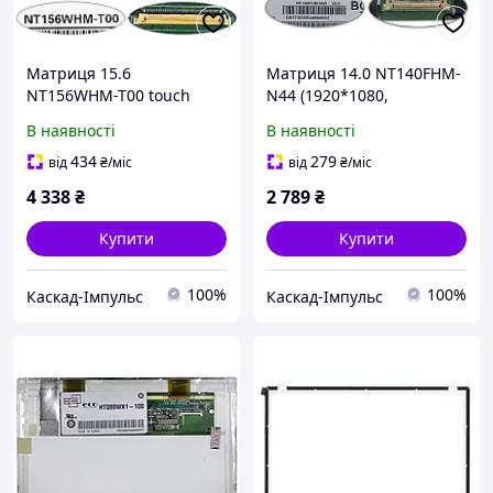
Матриця 15.6
Матриця 14.0 NT140FHM-
NT156WHM-T00 touch
N44 (1920*1080,
(1366*768, 40pin(eDP),
30pin(eDP), LED, (без
В наявності
В наявності
LED,(вертикальні вушки),
планок та вушок), матові,
глянець, роз'єм правор
роз'єм праворуч (76119)
434
279
від
₴
/міс
від
₴
/міс
(70428)
4 338
₴
2 789
₴
Купити
Купити
100%
100%
Каскад-Імпульс
Каскад-Імпульс