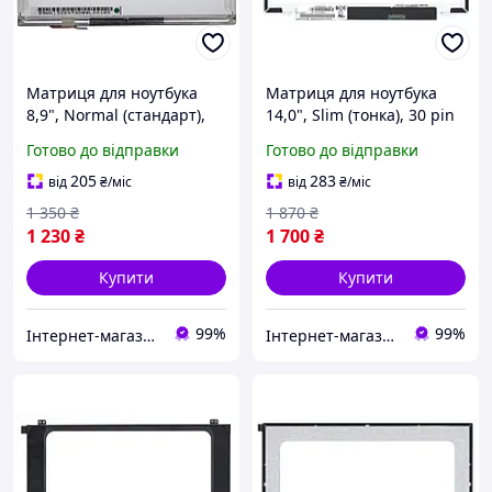
Матриця для ноутбука
Матриця для ноутбука
8,9", Normal (стандарт),
14,0", Slim (тонка), 30 pin
40 pin (знизу зліва),
eDP (знизу справа)
Готово до відправки
Готово до відправки
1280x768, Лампова (1
1920x1080 Світлодіодна
CCFL), без
(LED), кріплення
205
283
від
₴
/міс
від
₴
/міс
1 350
₴
1 870
₴
1 230
₴
1 700
₴
Купити
Купити
99%
99%
Інтернет-магазин "SmartPart"
Інтернет-магазин "SmartPart"