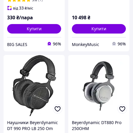
33
від
₴
/міс
330
₴/пара
10 498
₴
Купити
Купити
96%
96%
BIG SALES
MonkeyMusic
Наушники Beyerdynamic
Beyerdynamic DT880 Pro
DT 990 PRO LB 250 Om
250OHM