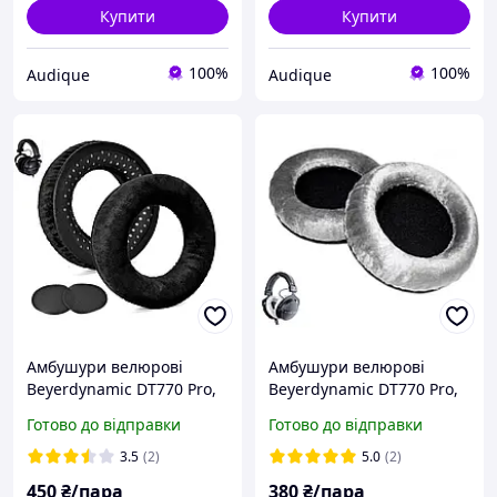
Купити
Купити
100%
100%
Audique
Audique
Амбушури велюрові
Амбушури велюрові
Beyerdynamic DT770 Pro,
Beyerdynamic DT770 Pro,
DT880 Pro, DT990 Pro
DT880 Pro, DT990 Pro grey
Готово до відправки
Готово до відправки
black
сірі
3.5
(2)
5.0
(2)
450
₴/пара
380
₴/пара