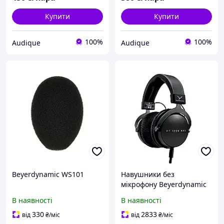
Купити
Купити
100%
100%
Audique
Audique
Beyerdynamic WS101
Навушники без
мікрофону Beyerdynamic
DT 1770 PRO MK II Black
В наявності
В наявності
(531069)
330
2833
від
₴
/міс
від
₴
/міс