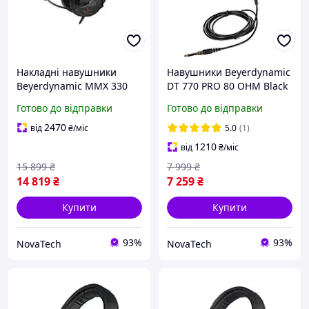
Накладні навушники
Навушники Beyerdynamic
Beyerdynamic MMX 330
DT 770 PRO 80 OHM Black
Pro
Limited Edition
Готово до відправки
Готово до відправки
(MISBYESLU0013)
2470
від
₴
/міс
5.0
(1)
1210
від
₴
/міс
15 899
₴
7 999
₴
14 819
₴
7 259
₴
Купити
Купити
93%
93%
NovaTech
NovaTech