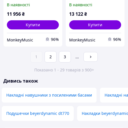
В наявності
В наявності
11 956
₴
13 122
₴
Купити
Купити
96%
96%
MonkeyMusic
MonkeyMusic
1
2
3
...
Показано 1 - 29 товарів з 900+
Дивись також
Накладні навушники з посиленими басами
Накладні н
Подушечки beyerdynamic dt770
Накладки beyerdynamic