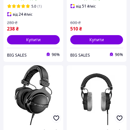
DT770 DT860 DT880 DT880
DT880 DT990 DT770pro
Pro DT990 DT990 Pro
DT880pro DT990pro - Black
51
5.0
(1)
від
₴
/міс
24
від
₴
/міс
280
₴
600
₴
238
₴
510
₴
Купити
Купити
96%
96%
BIG SALES
BIG SALES