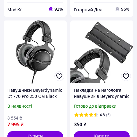
92%
96%
ModeX
Гітарний Дім
Навушники Beyerdynamic
Накладка на наголов'я
Dt 770 Pro 250 Ом Black
навушників Beyerdynamic
(235251) a
DT770, DT770 Pro DT880,
В наявності
Готово до відправки
DT880 Pro, DT990, DT990
Pro
4.8
(5)
8 554
₴
7 995
₴
350
₴
Купити
Купити