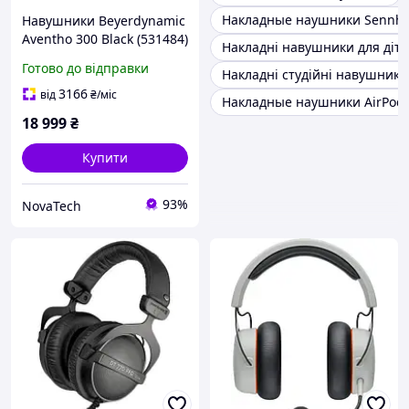
Накладные наушники Sennhe
Навушники Beyerdynamic
Aventho 300 Black (531484)
Накладні навушники для діт
Готово до відправки
Накладні студійні навушники
3166
від
₴
/міс
Накладные наушники AirPod
18 999
₴
Купити
93%
NovaTech