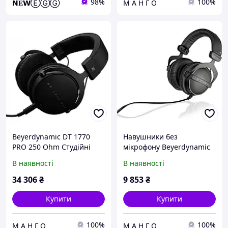
98%
100%
𝗡𝐄𝗪ⒺⒼⒼ
М А Н Г О
Beyerdynamic DT 1770
Навушники без
PRO 250 Ohm Студійні
мікрофону Beyerdynamic
навушники
DT 770 PRO 32 Ohm
В наявності
В наявності
34 306
₴
9 853
₴
Купити
Купити
100%
100%
М А Н Г О
М А Н Г О