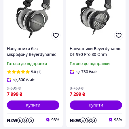
Навушники без
Навушники Beyerdynamic
мікрофону Beyerdynamic
DT 990 Pro 80 Ohm
DT 770 PRO 80 Ohm
Готово до відправки
Готово до відправки
730
5.0
(1)
від
₴
/міс
800
від
₴
/міс
9 599
₴
8 759
₴
7 999
₴
7 299
₴
Купити
Купити
98%
98%
𝗡𝐄𝗪ⒺⒼⒼ
𝗡𝐄𝗪ⒺⒼⒼ