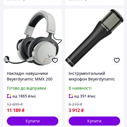
Накладні навушники
Інструментальний
Beyerdynamic MMX 200
мікрофон Beyerdynamic
Gray
TG I50d
Готово до відправки
В наявності
1865
391
від
₴
/міс
від
₴
/міс
12 699
₴
6 210
₴
11 189
₴
3 912
₴
Купити
Купити