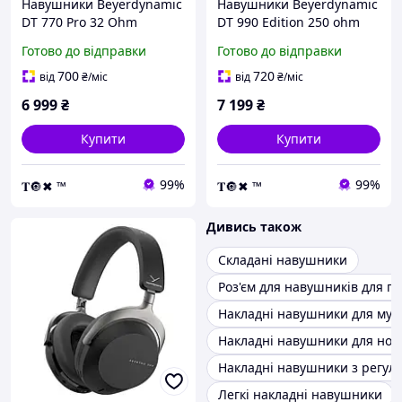
Навушники Beyerdynamic
Навушники Beyerdynamic
DT 770 Pro 32 Ohm
DT 990 Edition 250 ohm
(483664) [104717]
Готово до відправки
Готово до відправки
700
720
від
₴
/міс
від
₴
/міс
6 999
₴
7 199
₴
Купити
Купити
99%
99%
𝐓🔘✖ ™
𝐓🔘✖ ™
Дивись також
Складані навушники
Роз'єм для навушників для пк
Накладні навушники для муз
Накладні навушники для ноу
Накладні навушники з регул
Легкі накладні навушники