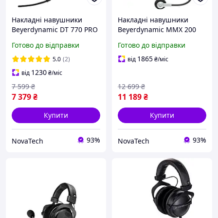
Накладні навушники
Накладні навушники
Beyerdynamic DT 770 PRO
Beyerdynamic MMX 200
32 Ohm Black
Gray
Готово до відправки
Готово до відправки
1865
5.0
(2)
від
₴
/міс
1230
від
₴
/міс
7 599
₴
12 699
₴
7 379
₴
11 189
₴
Купити
Купити
93%
93%
NovaTech
NovaTech