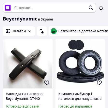
Beyerdynamic
в Україні
Фільтри
Безкоштовна доставка Rozetk
Накладка на наголов я
Комплект амбушур і
Beyerdynamic DT440
наголовʼя для навушників
DT531 DT551 DT660 DT690
Beyerdynamic DT770
Готово до відправки
Готово до відправки