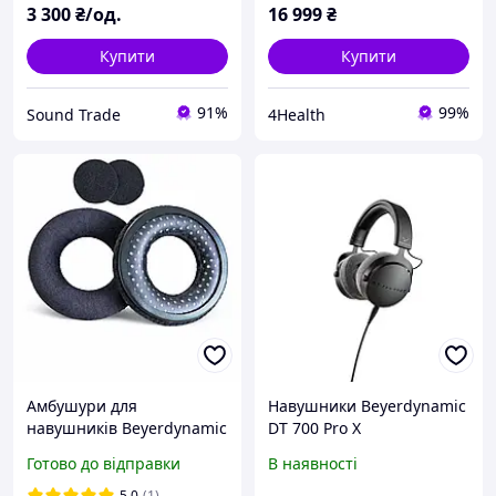
3 300
₴/од.
16 999
₴
Купити
Купити
91%
99%
Sound Trade
4Health
Амбушури для
Навушники Beyerdynamic
навушників Beyerdynamic
DT 700 Pro X
DT770 DT880 DT990
Готово до відправки
В наявності
DT770pro DT880pro
DT990pro - Black
5.0
(1)