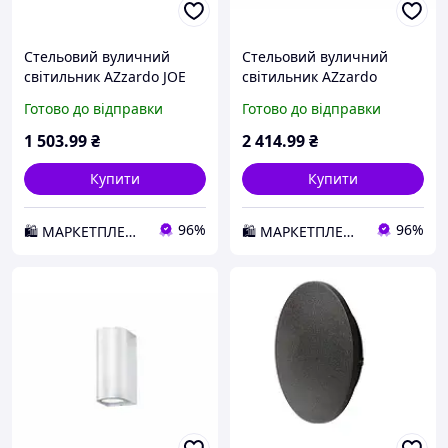
Стельовий вуличний
Стельовий вуличний
світильник AZzardo JOE
світильник AZzardo
TUBE IP54 AZ3315 D2-2026
TONIO AZ0870 (GM4103-
Готово до відправки
Готово до відправки
WH) D2-2026
1 503
.99
₴
2 414
.99
₴
Купити
Купити
96%
96%
🛍️ МАРКЕТПЛЕЙС DMD
🛍️ МАРКЕТПЛЕЙС DMD