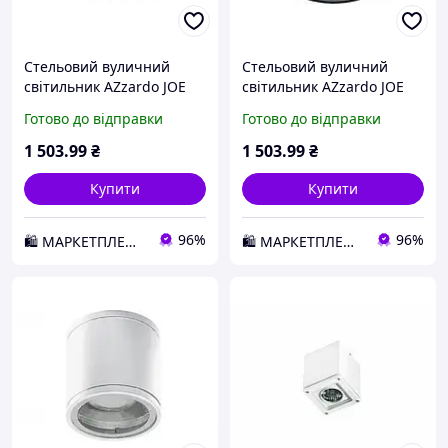
Стельовий вуличний
Стельовий вуличний
світильник AZzardo JOE
світильник AZzardo JOE
TUBE IP54 AZ3313 D2-2026
TUBE IP54 AZ3314 D2-2026
Готово до відправки
Готово до відправки
1 503
.99
₴
1 503
.99
₴
Купити
Купити
96%
96%
🛍️ МАРКЕТПЛЕЙС DMD
🛍️ МАРКЕТПЛЕЙС DMD