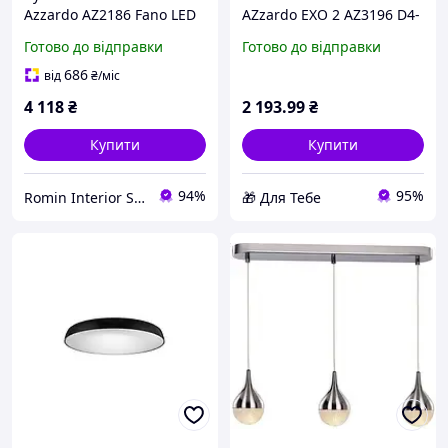
Azzardo AZ2186 Fano LED
AZzardo EXO 2 AZ3196 D4-
1x9W 3000 K 750 Lm IP54
2026
Готово до відправки
Готово до відправки
686
від
₴
/міс
4 118
₴
2 193
.99
₴
Купити
Купити
94%
95%
Romin Interior Store
🎁 Для Тебе