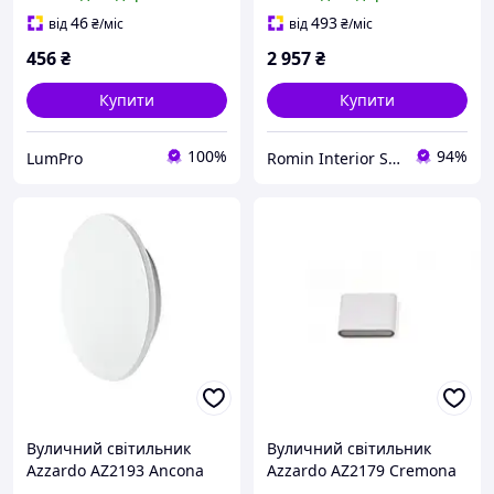
46
493
від
₴
/міс
від
₴
/міс
456
₴
2 957
₴
Купити
Купити
100%
94%
LumPro
Romin Interior Store
Вуличний світильник
Вуличний світильник
Azzardo AZ2193 Ancona
Azzardo AZ2179 Cremona
(GW-8664M)
(MAX-1015S-WH)