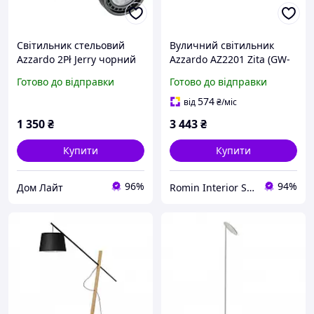
Світильник стельовий
Вуличний світильник
Azzardo 2Pł Jerry чорний
Azzardo AZ2201 Zita (GW-
накладний
807XL)
Готово до відправки
Готово до відправки
574
від
₴
/міс
1 350
₴
3 443
₴
Купити
Купити
96%
94%
Дом Лайт
Romin Interior Store