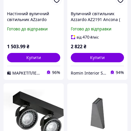
Настінний вуличний
Вуличний світильник
світильник AZzardo
Azzardo AZ2191 Ancona (
RIMINI 2 AZ2177 (MAX-
GW-8663S)
Готово до відправки
Готово до відправки
1172-WH) D2-2026
470
від
₴
/міс
1 503
.99
₴
2 822
₴
Купити
Купити
96%
94%
🛍️ МАРКЕТПЛЕЙС DMD
Romin Interior Store