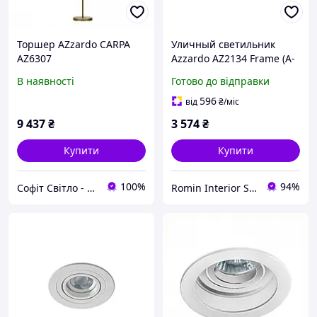
Торшер AZzardo CARPA
Уличный светильник
AZ6307
Azzardo AZ2134 Frame (A-
415-WH )
В наявності
Готово до відправки
596
від
₴
/міс
9 437
₴
3 574
₴
Купити
Купити
100%
94%
Софіт Світло - магазин світильників
Romin Interior Store