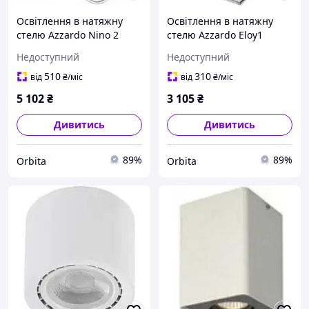
Освітлення в натяжну
Освітлення в натяжну
стелю Azzardo Nino 2
стелю Azzardo Eloy1
FH31432S-WH/CH
GM4106 алюміній
Недоступний
Недоступний
10x10x12см
510
310
від
₴
/міс
від
₴
/міс
5 102
₴
3 105
₴
Дивитись
Дивитись
89%
89%
Orbita
Orbita