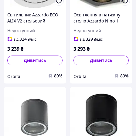
Світильник Azzardo ECO
Освітлення в натяжну
ALIX V2 стельовий
стелю Azzardo Nino 1
накладний білий GU10
FH31431S-WH білий GU10
Недоступний
Недоступний
324
329
від
₴
/міс
від
₴
/міс
3 239
₴
3 293
₴
Дивитись
Дивитись
89%
89%
Orbita
Orbita