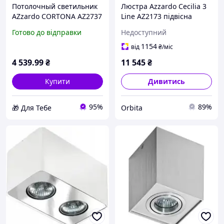
Потолочный светильник
Люстра Azzardo Cecilia 3
AZzardo CORTONA AZ2737
Line AZ2173 підвісна
D5-2026
срібна 150 см
Готово до відправки
Недоступний
1154
від
₴
/міс
4 539
.99
₴
11 545
₴
Купити
Дивитись
95%
89%
🎁 Для Тебе
Orbita