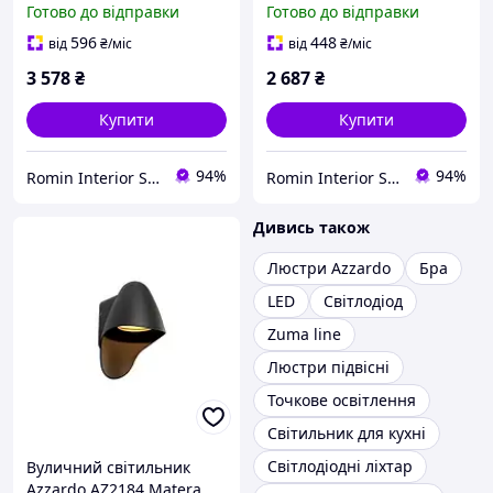
Готово до відправки
Готово до відправки
596
448
від
₴
/міс
від
₴
/міс
3 578
₴
2 687
₴
Купити
Купити
94%
94%
Romin Interior Store
Romin Interior Store
Дивись також
Люстри Azzardo
Бра
LED
Світлодіод
Zuma line
Люстри підвісні
Точкове освітлення
Світильник для кухні
Світлодіодні ліхтар
Вуличний світильник
Azzardo AZ2184 Matera