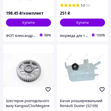
протигрибковий,
антисептичний крем-
5.0
(1)
бальзам
198
.45
₴/комплект
251
₴
Купити
Купити
98%
100%
ФОП Александрова Ірина Анатоліївна
Аюрведа для тебе
Шестерня розподільчого
Бачок розширювальний
валу Kangoo/Clio/Megane
Renault Duster (32109)
1.2/1.4/1.6i, ASAM (32672)
Asam