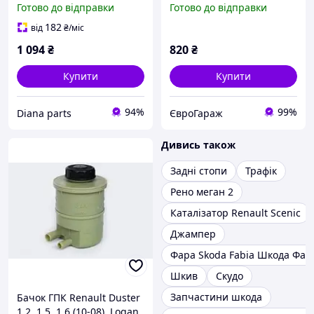
Готово до відправки
Готово до відправки
182
від
₴
/міс
1 094
₴
820
₴
Купити
Купити
94%
99%
Diana parts
ЄвроГараж
Дивись також
Задні стопи
Трафік
Рено меган 2
Каталізатор Renault Scenic
Джампер
Фара Skoda Fabia Шкода Фаб
Шкив
Скудо
Запчастини шкода
Бачок ГПК Renault Duster
1.2, 1.5, 1.6 (10-08), Logan