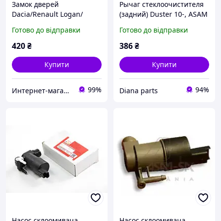
Замок дверей
Рычаг стеклоочистителя
Dacia/Renault Logan/
(задний) Duster 10-, ASAM
Логан/Sandero ASAM
(30985)
Готово до відправки
Готово до відправки
6001551102
420
₴
386
₴
Купити
Купити
99%
94%
Интернет-магазин "СХІД-Харків"
Diana parts
Насос склоомивача
Насос склоомивача