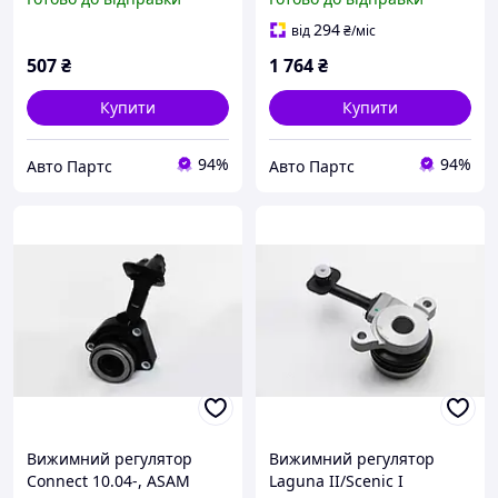
(30174)
01- (3 отв.), ASAM (75793)
294
від
₴
/міс
507
₴
1 764
₴
Купити
Купити
94%
94%
Авто Партс
Авто Партс
Вижимний регулятор
Вижимний регулятор
Connect 10.04-, ASAM
Laguna II/Scenic I