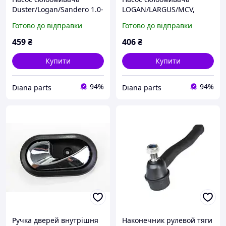
Duster/Logan/Sandero 1.0-
LOGAN/LARGUS/MCV,
1.6 07-, ASAM (32004)
ASAM (30355)
Готово до відправки
Готово до відправки
459
₴
406
₴
Купити
Купити
94%
94%
Diana parts
Diana parts
Ручка дверей внутрішня
Наконечник рулевой тяги