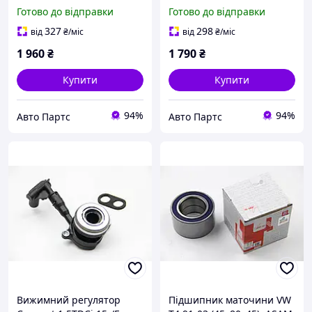
(75321)
1.6/1.8/2.0 i 00-, ASAM
Готово до відправки
Готово до відправки
(75751)
327
298
від
₴
/міс
від
₴
/міс
1 960
₴
1 790
₴
Купити
Купити
94%
94%
Авто Партс
Авто Партс
Вижимний регулятор
Підшипник маточини VW