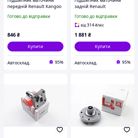
Підшипник маточини
Підшипник маточини
передній Renault Kangoo
задній Renault
98-08 (23 зуба), ASAM
Master/Opel Movano 10-
Готово до відправки
Готово до відправки
(30246)
(FWD) (однокатковий),
ASAM (56587)
314
від
₴
/міс
846
₴
1 881
₴
Купити
Купити
95%
95%
Автосклад.
Автосклад.