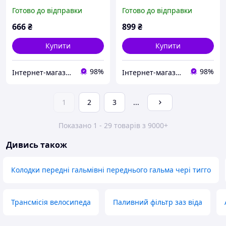
Готово до відправки
Готово до відправки
666
₴
899
₴
Купити
Купити
98%
98%
Інтернет-магазин "Запчастини до авто і не тільки"
Інтернет-магазин "Запчастини до авто і не тільки"
1
2
3
...
Показано 1 - 29 товарів з 9000+
Дивись також
Колодки передні гальмівні переднього гальма чері тигго
Трансмісія велосипеда
Паливний фільтр заз віда