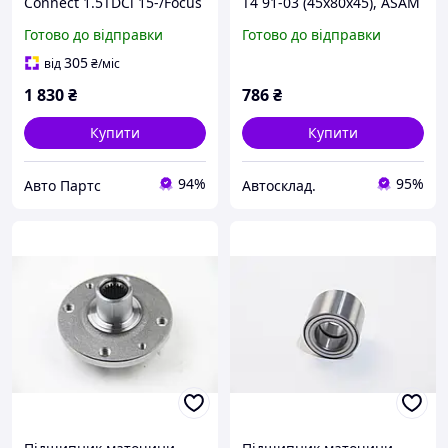
Connect 1.5TDCi 15-/Focus
T4 91-03 (45x80x45), ASAM
III 1.5/1.6 TDCi 10-, ASAM
(70807)
Готово до відправки
Готово до відправки
(75831)
305
від
₴
/міс
1 830
₴
786
₴
Купити
Купити
94%
95%
Авто Партс
Автосклад.