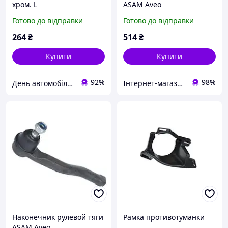
хром. L
ASAM Aveo
Sandero/Logan/Duster/Dok
Готово до відправки
Готово до відправки
ker, ASAM (55834)
264
₴
514
₴
Купити
Купити
92%
98%
День автомобіліста
Інтернет-магазин "Запчастини до авто і не тільки"
Наконечник рулевой тяги
Рамка противотуманки
ASAM Aveo