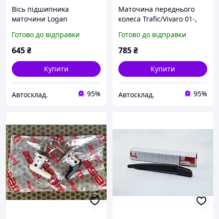
Вісь підшипника
Маточина переднього
маточини Logan
колеса Trafic/Vivaro 01-,
04-/Sandero 08- (задня),
ASAM (75683)
Готово до відправки
Готово до відправки
ASAM (30247)
645
₴
785
₴
Купити
Купити
95%
95%
Автосклад.
Автосклад.