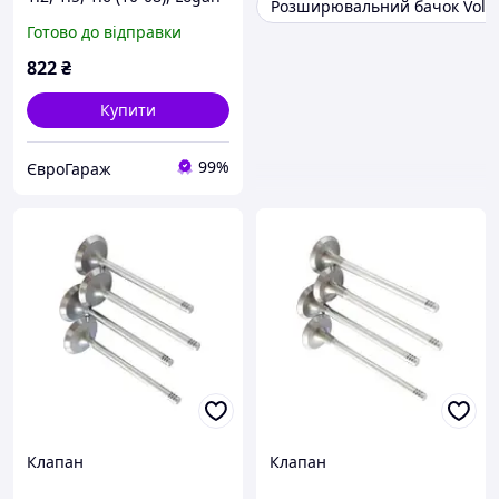
Розширювальний бачок Volks
1.2 16V (06-) (34621) Asam
Готово до відправки
822
₴
Купити
99%
ЄвроГараж
Клапан
Клапан