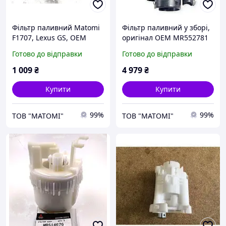
Фільтр паливний Matomi
Фільтр паливний у зборі,
F1707, Lexus GS, OEM
оригінал OEM MR552781
23300-31140
Lancer 9 Outlander
Готово до відправки
Готово до відправки
1 009
₴
4 979
₴
Купити
Купити
99%
99%
ТОВ "МАТОМІ"
ТОВ "МАТОМІ"