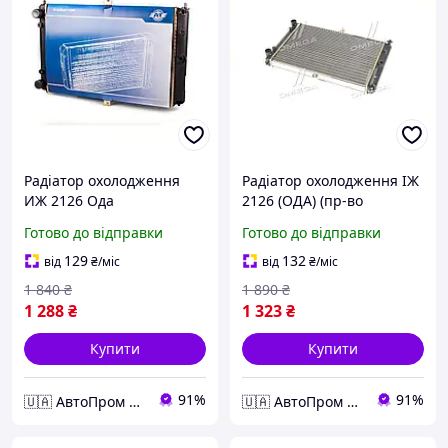
Радіатор охолодження
Радіатор охолодження ІЖ
ИЖ 2126 Ода
2126 (ОДА) (пр-во
Tempest) 2126-1301012
Готово до відправки
Готово до відправки
129
132
від
₴
/міс
від
₴
/міс
1 840
₴
1 890
₴
1 288
₴
1 323
₴
Купити
Купити
91%
91%
🇺🇦 АвтоПром 🇺🇦
🇺🇦 АвтоПром 🇺🇦