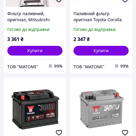
Фільтр паливний,
Паливний фільтр
оригінал, Mitsubishi
оригінал Toyota Corolla
Outlander 2.0, 2.4 2003-
2000- Camry 2001- бензин
Готово до відправки
Готово до відправки
2008 OEM MR514676
233000A020 система
очищення палива
3 361
₴
2 347
₴
Купити
Купити
99%
99%
ТОВ "МАТОМІ"
ТОВ "МАТОМІ"