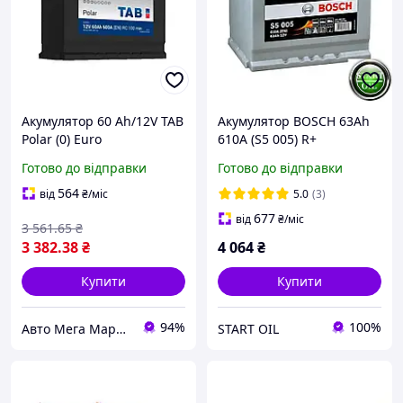
Акумулятор 60 Ah/12V TAB
Акумулятор BOSCH 63Ah
Polar (0) Euro
610A (S5 005) R+
0092S50050
Готово до відправки
Готово до відправки
564
від
₴
/міс
5.0
(3)
677
від
₴
/міс
3 561
.65
₴
3 382
.38
₴
4 064
₴
Купити
Купити
94%
100%
Авто Мега Маркет
START OIL