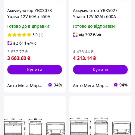
Аккумулятор YBX3078
Аккумулятор YBX5027
Yuasa 12V 60Ah 550A
Yuasa 12V 62Ah 600A
Готово до відправки
Готово до відправки
702
5.0
(1)
від
₴
/міс
611
від
₴
/міс
3 857
.77
₴
4 436
.44
₴
3 663
.60
₴
4 213
.14
₴
Купити
Купити
94%
94%
Авто Мега Маркет
Авто Мега Маркет