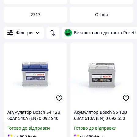
2717
Orbita
Фільтри
Безкоштовна доставка Rozetk
Акумулятор Bosch S4 12В
Акумулятор Bosch S5 12В
60Аг 540А (EN) 0 092 S40
63Аг 610А (EN) 0 092 S50
060 L+
050 R+
Готово до відправки
Готово до відправки
609
690
від
₴
/міс
від
₴
/міс