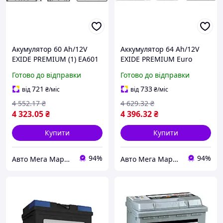
Акумулятор 60 Ah/12V
Аккумулятор 64 Ah/12V
EXIDE PREMIUM (1) EA601
EXIDE PREMIUM Euro
EA640
Готово до відправки
Готово до відправки
721
733
від
₴
/міс
від
₴
/міс
4 552
.17
₴
4 629
.32
₴
4 323
.05
₴
4 396
.32
₴
Купити
Купити
94%
94%
Авто Мега Маркет
Авто Мега Маркет