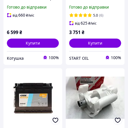
Murano V6 3.5L 2003-2014
EA640
Готово до відправки
Готово до відправки
новий
660
від
₴
/міс
5.0
(6)
625
від
₴
/міс
6 599
₴
3 751
₴
Купити
Купити
100%
100%
Котушка
START OIL