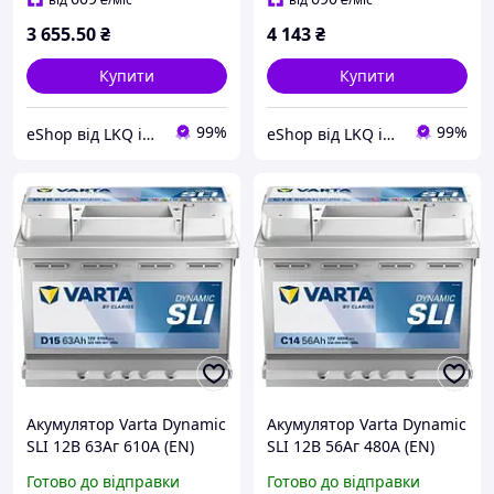
3 655
.50
₴
4 143
₴
Купити
Купити
99%
99%
eShop від LKQ інтернет-магазин автозапчастин
eShop від LKQ інтернет-магазин автозапчастин
Акумулятор Varta Dynamic
Акумулятор Varta Dynamic
SLI 12В 63Аг 610А (EN)
SLI 12В 56Аг 480А (EN)
563400061 R+
556400048 R+
Готово до відправки
Готово до відправки