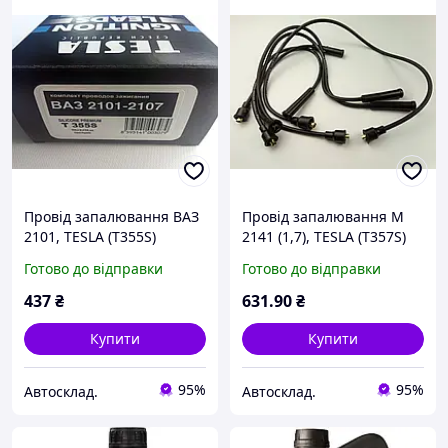
Провід запалювання ВАЗ
Провід запалювання М
2101, TESLA (T355S)
2141 (1,7), TESLA (T357S)
силікон (2101-3707080)
силікон (21412-3707080)
Готово до відправки
Готово до відправки
437
₴
631
.90
₴
Купити
Купити
95%
95%
Автосклад.
Автосклад.