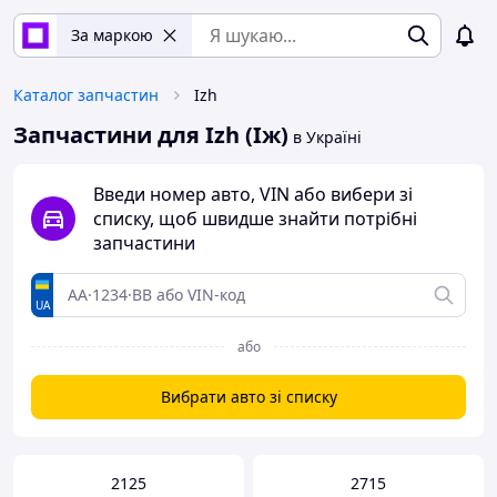
За маркою
Каталог запчастин
Izh
Запчастини для Izh (Іж)
в Україні
Введи номер авто, VIN або вибери зі
списку, щоб швидше знайти потрібні
запчастини
UA
або
Вибрати авто зі списку
2125
2715