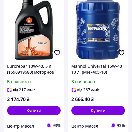
Eurorepar 10W-40, 5 л
Mannol Universal 15W-40
(1690919680) моторное
10 л, (MN7405-10)
масло
моторна олива
В наявності
В наявності
217
267
від
₴
/міс
від
₴
/міс
2 174
.70
₴
2 666
.40
₴
Купити
Купити
93%
93%
Центр Масел
Центр Масел