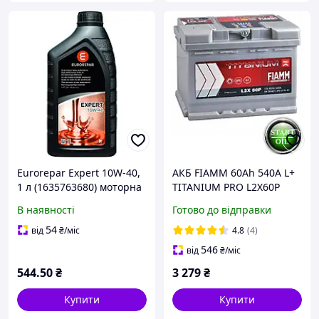
Eurorepar Expert 10W-40,
АКБ FIAMM 60Ah 540А L+
1 л (1635763680) моторна
TITANIUM PRO L2X60P
олива
В наявності
Готово до відправки
54
від
₴
/міс
4.8
(4)
546
від
₴
/міс
544
.50
₴
3 279
₴
Купити
Купити