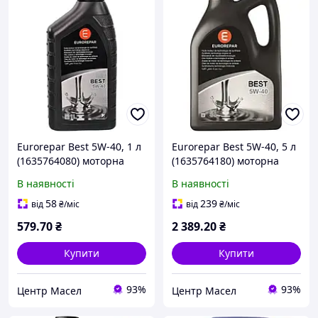
Eurorepar Best 5W-40, 1 л
Eurorepar Best 5W-40, 5 л
(1635764080) моторна
(1635764180) моторна
олива
олива
В наявності
В наявності
58
239
від
₴
/міс
від
₴
/міс
579
.70
₴
2 389
.20
₴
Купити
Купити
93%
93%
Центр Масел
Центр Масел