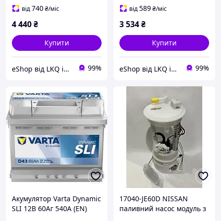
740
589
від
₴
/міс
від
₴
/міс
4 440
₴
3 534
₴
Купити
Купити
99%
99%
eShop від LKQ інтернет-магазин автозапчастин
eShop від LKQ інтернет-магазин автозапчастин
Акумулятор Varta Dynamic
17040-JE60D NISSAN
SLI 12В 60Аг 540А (EN)
паливний насос модуль з
560127054 L+
датчиком рівня палива