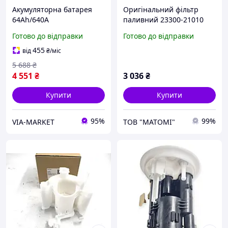
Акумуляторна батарея
Оригінальний фільтр
64Ah/640A
паливний 23300-21010
(242x175x190/+R/B13)
Камрі, Лексус RX
Готово до відправки
Готово до відправки
Premium EXIDE
455
від
₴
/міс
5 688
₴
4 551
₴
3 036
₴
Купити
Купити
95%
99%
VIA-MARKET
ТОВ "МАТОМІ"