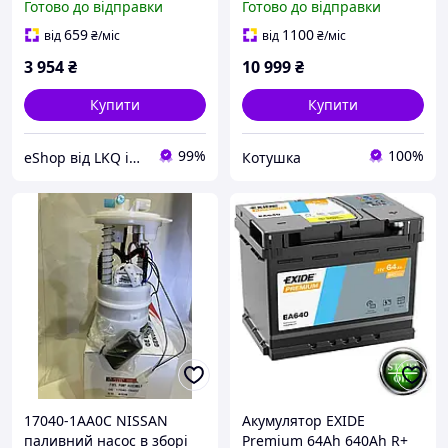
Готово до відправки
Готово до відправки
17040JE60A Nissan X-TraiL
Qashqai Renault Koleos
659
1100
від
₴
/міс
від
₴
/міс
4WD новий
3 954
₴
10 999
₴
Купити
Купити
99%
100%
eShop від LKQ інтернет-магазин автозапчастин
Котушка
17040-1AA0C NISSAN
Акумулятор EXIDE
паливний насос в зборі
Premium 64Аh 640Ah R+