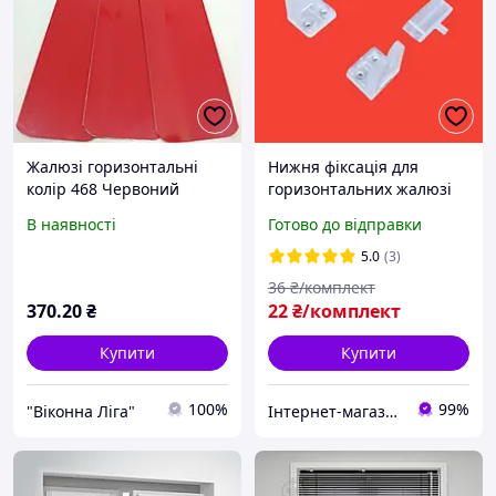
Жалюзі горизонтальні
Нижня фіксація для
колір 468 Червоний
горизонтальних жалюзі
колір прозорий на 2
В наявності
Готово до відправки
шурупи
5.0
(3)
36
₴/комплект
370
.20
₴
22
₴/комплект
Купити
Купити
100%
99%
"Віконна Ліга"
Інтернет-магазин запчастин до вікон, дверей, жалюзі, ролетів "WENTANA"