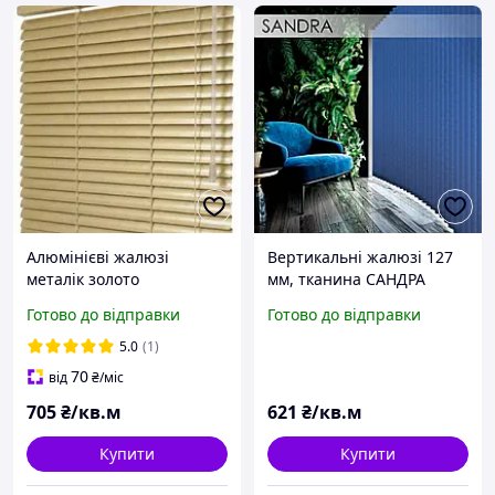
Алюмінієві жалюзі
Вертикальні жалюзі 127
металік золото
мм, тканина САНДРА
виготовляємо за вашими
Готово до відправки
Готово до відправки
розмірами за один день
5.0
(1)
70
від
₴
/міс
705
₴/кв.м
621
₴/кв.м
Купити
Купити