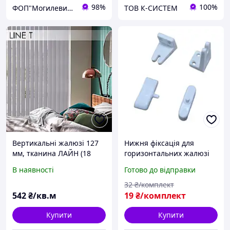
98%
100%
ФОП"Могилевич І О"
ТОВ К-СИСТЕМ
Вертикальні жалюзі 127
Нижня фіксація для
мм, тканина ЛАЙН (18
горизонтальних жалюзі
кольорів)
колір білий на 2 шурупи
В наявності
Готово до відправки
32
₴/комплект
542
₴/кв.м
19
₴/комплект
Купити
Купити