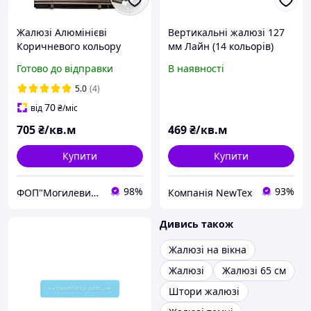
Жалюзі Алюмінієві
Вертикальні жалюзі 127
Коричневого кольору
мм Лайн (14 кольорів)
виготовляємо за вашими
2206
Готово до відправки
В наявності
розмірами
5.0
(4)
70
від
₴
/міс
705
₴/кв.м
469
₴/кв.м
Купити
Купити
98%
93%
ФОП"Могилевич І О"
Компанія NewTex
Дивись також
Жалюзі на вікна
Жалюзі
Жалюзі 65 см
Штори жалюзі