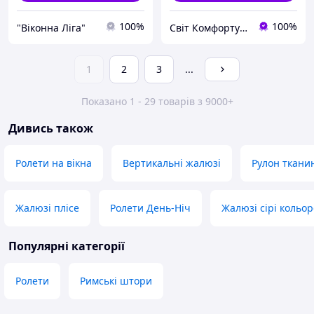
100%
100%
"Віконна Ліга"
Світ Комфорту - Ворота, ролети, автоматика для воріт, жалюзі
1
2
3
...
Показано 1 - 29 товарів з 9000+
Дивись також
Ролети на вікна
Вертикальні жалюзі
Рулон ткани
Жалюзі плісе
Ролети День-Ніч
Жалюзі сірі кольор
Популярні категорії
Ролети
Римські штори