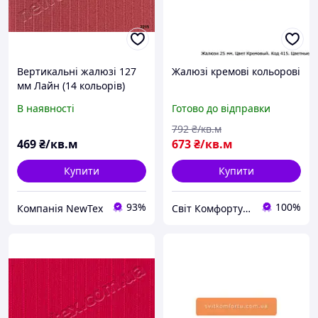
Вертикальні жалюзі 127
Жалюзі кремові кольорові
мм Лайн (14 кольорів)
2215
В наявності
Готово до відправки
792
₴/кв.м
469
₴/кв.м
673
₴/кв.м
Купити
Купити
93%
100%
Компанія NewTex
Світ Комфорту - Ворота, ролети, автоматика для воріт, жалюзі