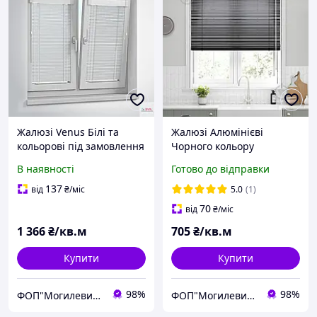
Жалюзі Venus Білі та
Жалюзі Алюмінієві
кольорові під замовлення
Чорного кольору
виготовляємо за вашими
В наявності
Готово до відправки
розмірами за1день
137
від
₴
/міс
5.0
(1)
70
від
₴
/міс
1 366
₴/кв.м
705
₴/кв.м
Купити
Купити
98%
98%
ФОП"Могилевич І О"
ФОП"Могилевич І О"