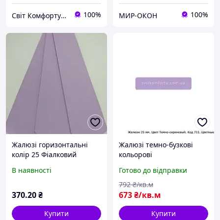
100%
100%
Світ Комфорту - Ворота, ролети, автоматика для воріт, жалюзі
МИР-ОКОН
Жалюзі горизонтальні
Жалюзі темно-бузкові
колір 25 Фіалковий
кольорові
В наявності
Готово до відправки
792
₴/кв.м
370
.20
₴
673
₴/кв.м
Купити
Купити