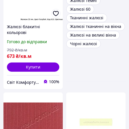
Жалюзі темні
Жалюзі 60
Тканинні жалюзі
Жалюзі тканинні на вікна
Жалюзі блакитні
кольорові
Жалюзі на великі вікна
Готово до відправки
Чорні жалюзі
792
₴/кв.м
673
₴/кв.м
Купити
100%
Світ Комфорту - Ворота, ролети, автоматика для воріт, жалюзі