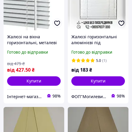
Жалюзі на вікна
Жалюзі горизонтальні
горизонтальні, металеві
алюмінієві під
,колір металік-срібло
замовлення
Готово до відправки
Готово до відправки
№479
5.0
(1)
від
475
₴
від
427
.50
₴
від
183
₴
Купити
Купити
98%
98%
Інтернет-магазин Aura Deсor
ФОП"Могилевич І О"