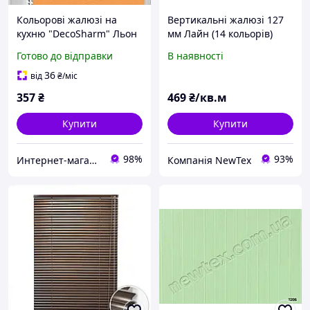
Кольорові жалюзі на
Вертикальні жалюзі 127
кухню "DecoSharm" Льон
мм Лайн (14 кольорів)
852
Готово до відправки
В наявності
36
від
₴
/міс
357
₴
469
₴/кв.м
Купити
Купити
98%
93%
Интернет-магазин Уют
Компанія NewTex