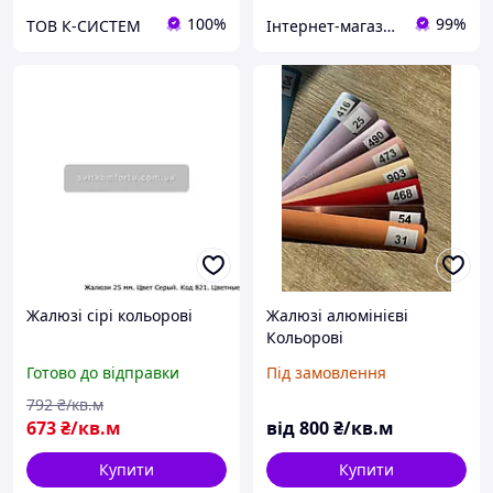
100%
99%
ТОВ К-СИСТЕМ
Інтернет-магазин запчастин до вікон, дверей, жалюзі, ролетів "WENTANA"
Жалюзі сірі кольорові
Жалюзі алюмінієві
Кольорові
Готово до відправки
Під замовлення
792
₴/кв.м
673
₴/кв.м
від
800
₴/кв.м
Купити
Купити