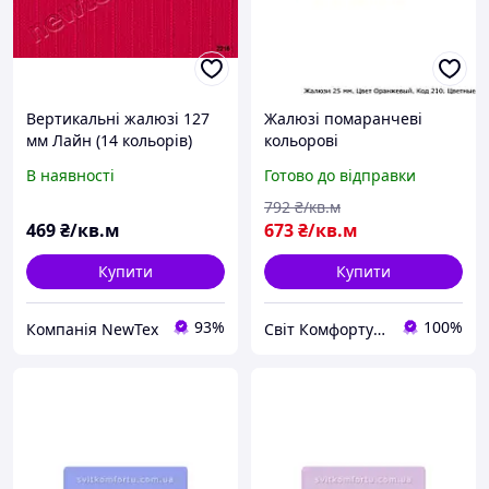
Вертикальні жалюзі 127
Жалюзі помаранчеві
мм Лайн (14 кольорів)
кольорові
2216
В наявності
Готово до відправки
792
₴/кв.м
469
₴/кв.м
673
₴/кв.м
Купити
Купити
93%
100%
Компанія NewTex
Світ Комфорту - Ворота, ролети, автоматика для воріт, жалюзі