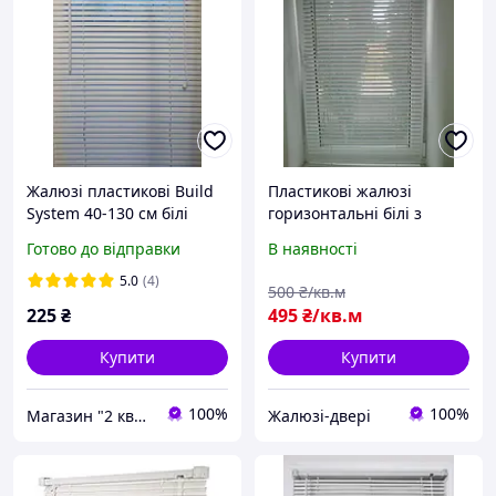
Жалюзі пластикові Build
Пластикові жалюзі
System 40-130 см білі
горизонтальні білі з
доставкою по Україні
Готово до відправки
В наявності
5.0
(4)
500
₴/кв.м
225
₴
495
₴/кв.м
Купити
Купити
100%
100%
Магазин "2 квартал"
Жалюзі-двері