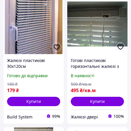
Жалюзі пластикові
Готові пластикові
30х120см
горизонтальні жалюзі з
доставкою по Україні
Готово до відправки
В наявності
180
₴
500
₴/кв.м
179
₴
495
₴/кв.м
Купити
Купити
99%
100%
Build System
Жалюзі-двері