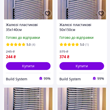
Жалюзі пластикові
Жалюзі пластикові
35х140см
50х150см
Готово до відправки
Готово до відправки
5.0
(4)
5.0
(1)
245
₴
375
₴
244
₴
374
₴
Купити
Купити
99%
99%
Build System
Build System