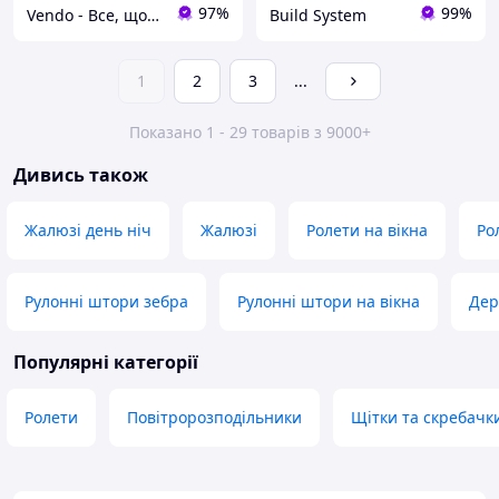
97%
99%
Vendo - Все, що потрібно — в одному місці
Build System
1
2
3
...
Показано 1 - 29 товарів з 9000+
Дивись також
Жалюзі день ніч
Жалюзі
Ролети на вікна
Ро
Рулонні штори зебра
Рулонні штори на вікна
Дер
Популярні категорії
Ролети
Повітророзподільники
Щітки та скребачк