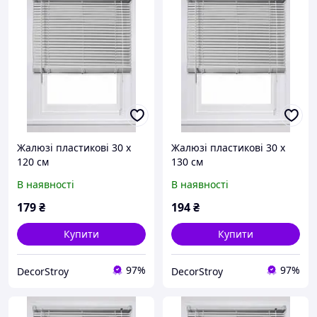
Жалюзі пластикові 30 х
Жалюзі пластикові 30 х
120 см
130 см
В наявності
В наявності
179
₴
194
₴
Купити
Купити
97%
97%
DecorStroy
DecorStroy