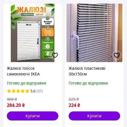
Жалюзі пліссе
Жалюзі пластикові
самоклеючі IKEA
30х150см
SCHOTTIS 90x190 см, білі.
Готово до відправки
Готово до відправки
Штори на пластикові
вікна без свердління на
5.0
(37)
липучці
406
₴
225
₴
284
.20
₴
224
₴
Купити
Купити