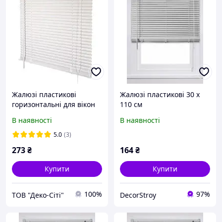
Жалюзі пластикові
Жалюзі пластикові 30 х
горизонтальні для вікон
110 см
В наявності
В наявності
5.0
(3)
273
₴
164
₴
Купити
Купити
100%
97%
ТОВ "Деко-Сіті"
DecorStroy