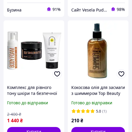
91%
98%
Бузина
Сайт Vesela Pudra
Комплекс для рівного
Кокосова олія для засмаги
тону шкіри та безпечної
з шиммером Top Beauty
засмаги тіла Hillary Even
Coconut Oil Shimmer 100
Готово до відправки
Готово до відправки
Skin Tone & Safe Tan Body
мл
Complex
5.0
(1)
2 400
₴
1 440
₴
210
₴
Купити
Купити