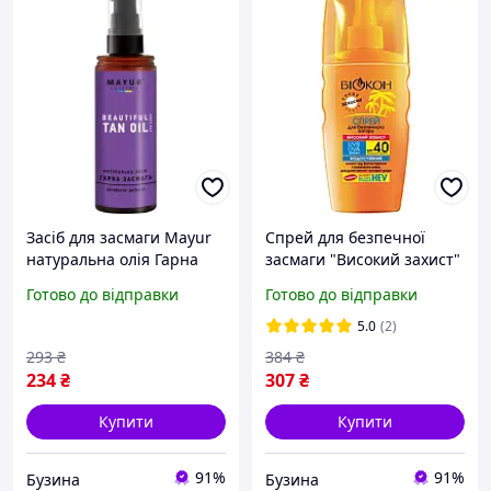
Засіб для засмаги Mayur
Спрей для безпечної
натуральна олія Гарна
засмаги "Високий захист"
засмага 120 мл buzyna
SPF 40 Біокон Sun Care
Готово до відправки
Готово до відправки
160 мл
5.0
(2)
293
₴
384
₴
234
₴
307
₴
Купити
Купити
91%
91%
Бузина
Бузина