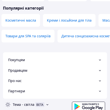
Популярні категорії
Косметичні масла
Креми і лосьйони для тіла
Маса
Товари для SPA та соляріїв
Дитяча сонцезахисна косме
Покупцям
Продавцям
Про нас
Партнери
Тема
-
світла
BETA