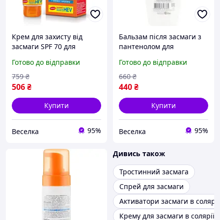
Крем для захисту від
Бальзам після засмаги з
засмаги SPF 70 для
пантенолом для
чутливої шкіри з
зволоження та
Готово до відправки
Готово до відправки
екстрактом алое та
відновлення шкіри
вітаміном Е FLAME
охолоджуючий для всієї
759
₴
660
₴
родини FLAME
506
₴
440
₴
Купити
Купити
95%
95%
Веселка
Веселка
Дивись також
Тростинний засмага
Спрей для засмаги
Активатори засмаги в солярії
Крему для засмаги в солярії