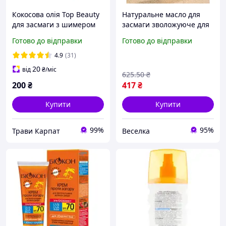
Кокосова олія Top Beauty
Натуральне масло для
для засмаги з шимером
засмаги зволожуюче для
Shimmer Coconut Oil Gold
всіх типів шкіри швидке
Готово до відправки
Готово до відправки
100 мл
отримання красивого
відтінку 120 мл BROWN
4.9
(31)
20
від
₴
/міс
625
.50
₴
200
₴
417
₴
Купити
Купити
99%
95%
Трави Карпат
Веселка