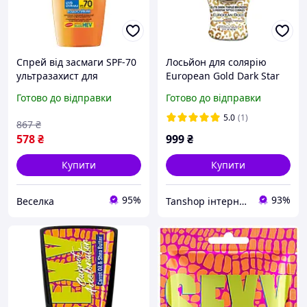
Спрей від засмаги SPF-70
Лосьйон для солярію
ультразахист для
European Gold Dark Star
активного відпочинку на
6000X з потрійною
Готово до відправки
Готово до відправки
сонці, захист від опіків та
бронзовою формулою для
фотостаріння. BROWN
глибокої та тривалої
5.0
(1)
867
₴
засмаги
578
₴
999
₴
Купити
Купити
95%
93%
Веселка
Tanshop інтернет-магазин косметика для солярію, для автозасмаги