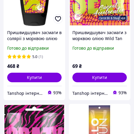
Пришвидшувач засмаги в
Пришвидшувач засмаги з
солярії з морквою олією
морквою олією Wild Tan
Wild Tan Sexy Carrot
Sexy Carrot Accelerator
Готово до відправки
Готово до відправки
Accelerator
5.0
(1)
468
₴
69
₴
Купити
Купити
93%
93%
Tanshop інтернет-магазин косметика для солярію, для автозасмаги
Tanshop інтернет-магазин косметика для солярію, для автозасмаги