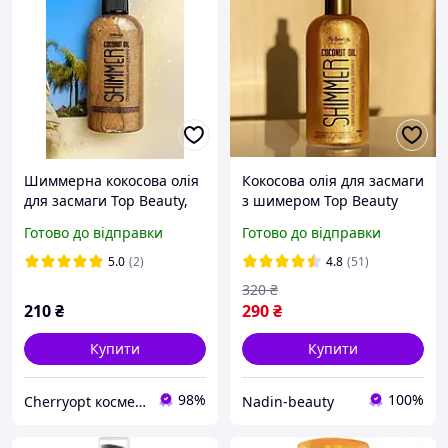
Шиммерна кокосова олія
Кокосова олія для засмаги
для засмаги Top Beauty,
з шимером Top Beauty
100 мл
Coconut Oil Shimmer 200
Готово до відправки
Готово до відправки
мл
5.0
(2)
4.8
(51)
320
₴
210
₴
290
₴
Купити
Купити
98%
100%
Сherryopt косметика
Nadin-beauty