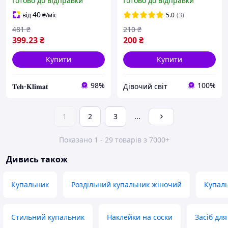
Готово до відправки
Готово до відправки
Pharmaceuticals) 120 мл,
Shimmer Gold 100мл
Єгипет, Оригінал
40
від
₴
/міс
5.0
(3)
481
₴
210
₴
399
.23
₴
200
₴
Купити
Купити
98%
100%
𝐓𝐞𝐡-𝐊𝐥𝐢𝐦𝐚𝐭
Дівочий світ
1
2
3
...
Показано 1 - 29 товарів з 7000+
Дивись також
Купальник
Роздільний купальник жіночий
Купаль
Стильний купальник
Наклейки на соски
Засіб для