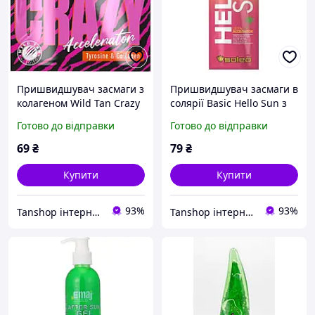
Пришвидшувач засмаги з
Пришвидшувач засмаги в
колагеном Wild Tan Crazy
солярії Basic Hello Sun з
Accelerator
регенерувальною олією
Готово до відправки
Готово до відправки
какао
69
₴
79
₴
Купити
Купити
93%
93%
Tanshop інтернет-магазин косметика для солярію, для автозасмаги
Tanshop інтернет-магазин косметика для солярію, для автозасмаги