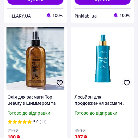
100%
100%
HiLLARY.UA
Pinklab_ua
Олія для засмаги Top
Лосьйон для
Beauty з шиммером та
продовження засмаги ,
кокосовою олією,
200 мл Institut Esthederm
Готово до відправки
Готово до відправки
бронзове сяйво шкіри
100 мл
5.0
(11)
210
₴
450
₴
180
₴
387
₴