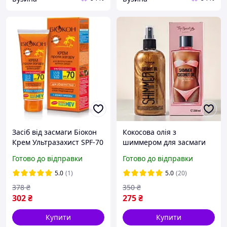
Засіб від засмаги Біокон
Кокосова олія з
Крем Ультразахист SPF-70
шиммером для засмаги
75 мл 4820160033276
Top Beauty Shimmer
Готово до відправки
Готово до відправки
flamingo
Coconut Oil, 200 ml
5.0
(1)
5.0
(20)
378
₴
350
₴
302
₴
275
₴
Купити
Купити