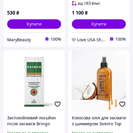
183
від
₴
/міс
530
₴
1 100
₴
Купити
Купити
100%
100%
MaryBeauty
🩷 Love USA Shop 🩷
Заспокійливий лосьйон
Кокосова олія для засмаги
після засмаги Bringo
з шиммером Золото Top
Lotion (Macro
Beauty Coconut oil