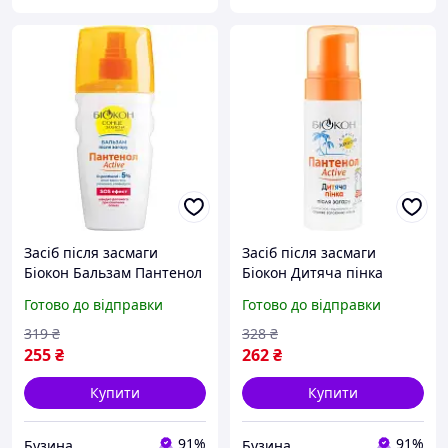
Засіб після засмаги
Засіб після засмаги
Біокон Бальзам Пантенол
Біокон Дитяча пінка
Актив 160 мл
Пантенол Актив 150 мл
Готово до відправки
Готово до відправки
4820008318381 buzyna
4820008318398 buzyna
319
₴
328
₴
255
₴
262
₴
Купити
Купити
91%
91%
Бузина
Бузина