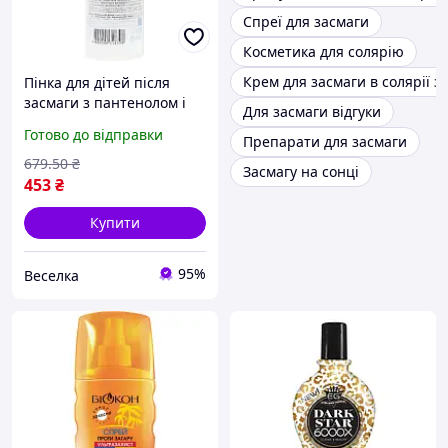
Спреї для засмаги
Косметика для солярію
Крем для засмаги в солярії з
Пінка для дітей після
засмаги з пантенолом і
Для засмаги відгуки
екстрактом алое для
Готово до відправки
Препарати для засмаги
зволоження і
відновлення шкіри FLAME
679
.50
₴
Засмагу на сонці
453
₴
Купити
95%
Веселка