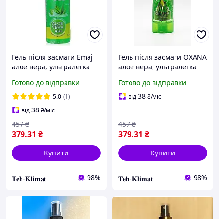
Гель після засмаги Emaj
Гель після засмаги OXANA
алое вера, ультралегка
алое вера, ультралегка
зволожуюча формула, 250
зволожуюча формула, 250
Готово до відправки
Готово до відправки
г
г
38
5.0
(1)
від
₴
/міс
38
від
₴
/міс
457
₴
457
₴
379
.31
₴
379
.31
₴
Купити
Купити
98%
98%
𝐓𝐞𝐡-𝐊𝐥𝐢𝐦𝐚𝐭
𝐓𝐞𝐡-𝐊𝐥𝐢𝐦𝐚𝐭