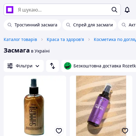
Тростинний засмага
Спрей для засмаги
Акт
Каталог товарів
Краса та здоров'я
Косметика по догля
Засмага
в Україні
Фільтри
Безкоштовна доставка Rozetk