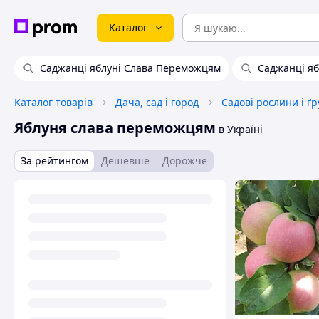
Каталог
Саджанці яблуні Слава Переможцям
Саджанці яб
Каталог товарів
Дача, сад і город
Садові рослини і ґ
Яблуня слава переможцям
в Україні
За рейтингом
Дешевше
Дорожче