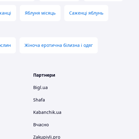
жанці
Яблуня місяць
Саженці яблунь
ослин
Жіноча еротична білизна і одяг
Партнери
Bigl.ua
Shafa
Kabanchik.ua
Вчасно
Zakupivli.pro