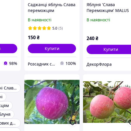
Саджанці яблунь Слава
Яблуня 'Слава
переможцям
Переможцям' MALUS
DOMESTICA "SLAVA
В наявності
В наявності
PEREMOZHTSYAM"
висота 120-140 см
5.0
(5)
Червоний
150
₴
240
₴
и
Купити
Купити
98%
100%
Розсадник саджанців "Мар'янівка"
ДекорФлора
Саджанці яблуні Слава Переможцям
ні
жцям
блуня
Саджанці плодових дерев