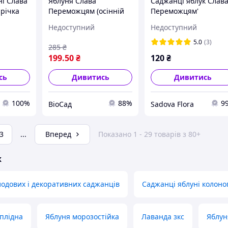
ні Слава
Яблуня Слава
Саджанці яблук Слав
річка
Переможцям (осінній
Переможцям'
сорт)
Недоступний
Недоступний
5.0
(3)
285
₴
199
.50
₴
120
₴
сь
Дивитись
Дивитись
100%
88%
9
ВіоСад
Sadova Flora
3
...
Вперед
Показано 1 - 29 товарів з 80+
ж
одових і декоративних саджанців
Саджанці яблуні колоно
плідна
Яблуня морозостійка
Лаванда зкс
Яблун