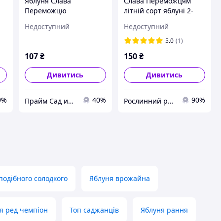
а
Яблуня Слава
Слава Переможцям
Переможцю
літній сорт яблуні 2-
річна
Недоступний
Недоступний
5.0
(1)
107
₴
150
₴
Дивитись
Дивитись
9%
40%
90%
Прайм Сад интернет магазин
Рослинний рай
подібного солодкого
Яблуня врожайна
я ред чемпіон
Топ саджанців
Яблуня рання