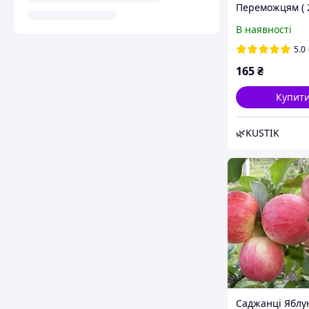
Переможцям ( 
річка)- осіння,
В наявності
урожайна, зим
5.0
165
₴
Купит
🌿KUSTIK
Саджанці Яблу