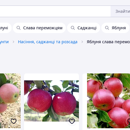
Знайти
луні
Слава переможцям
Саджанці
Яблуня
рунти
Насіння, саджанці та розсада
Яблуня слава перем