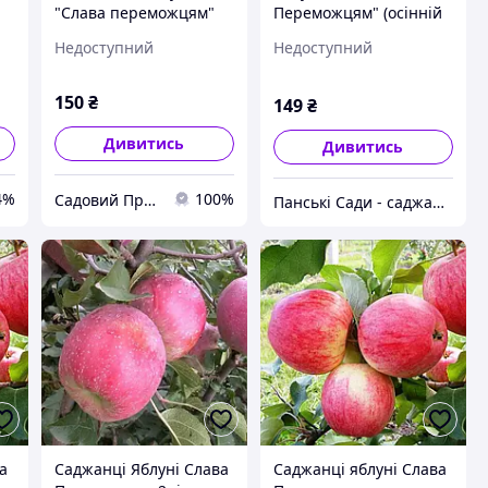
"Слава переможцям"
Переможцям" (осінній
сорт, ранній термін
Недоступний
Недоступний
дозрівання)
150
₴
149
₴
Дивитись
Дивитись
4%
100%
Садовий Простір🌿
Панські Сади - саджанці фруктових дерев, ягідних кущів і добрив з розсадника
а
Саджанці Яблуні Слава
Саджанці яблуні Слава