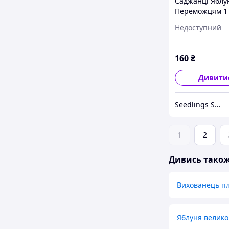
Саджанці Яблу
Переможцям 1 
Недоступний
160
₴
Дивити
Seedlings Shop
1
2
Дивись тако
Вихованець пл
Яблуня велико