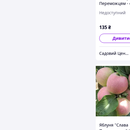
Переможцям - 
урожайна, зим
Недоступний
135
₴
Дивити
Садовий Центр "РайСад"
Яблуня "Слава