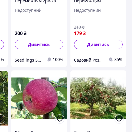
Переможцям 2річка
Переможцям
(привитий) - 1-річний
Недоступний
Недоступний
210
₴
200
₴
179
₴
Дивитись
Дивитись
5%
100%
85%
Seedlings Shop
Садовий Розмай