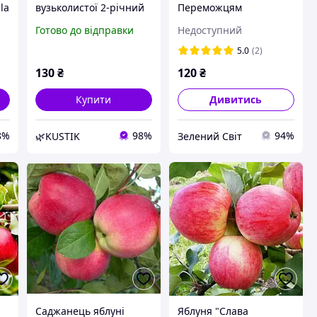
la
вузьколистої 2-річний
Переможцям
(Lavandula angustifolia)
Готово до відправки
Недоступний
5.0
(2)
130
₴
120
₴
Купити
Дивитись
8%
98%
94%
🌿KUSTIK
Зелений Світ
Саджанець яблуні
Яблуня "Слава