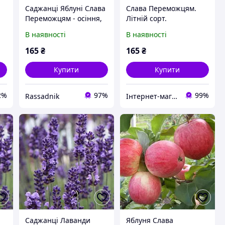
Саджанці Яблуні Слава
Слава Переможцям.
Переможцям - осіння,
Літній сорт.
урожайна, зимостійка
В наявності
В наявності
165
₴
165
₴
Купити
Купити
2%
97%
99%
Rassadnik
Інтернет-магазин "Магазин Рослин" Власне Виробництво🌱
Саджанці Лаванди
Яблуня Слава