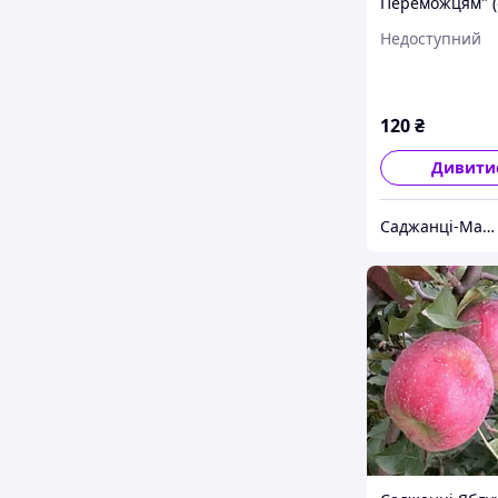
Переможцям" (
сорт, ранній т
Недоступний
дозрівання)
120
₴
Дивити
Саджанці-Маркет