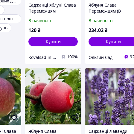
Саджанці плодових дерев розплідник
Саджанці яблуні Слава
Яблуня Слава
а
Переможцям
Переможцям (В
кількості: 1 шт)
Саджанці яблуні поштою
В наявності
В наявності
лунь
120
₴
234
.02
₴
Купити
Купити
100%
9
Kovalsad.in.ua - саджанці плодових дерев, кущів та троянд Коваля О.В.
Ольгин Сад
ні Слава
Яблуня Слава
Саджанці Лаванди