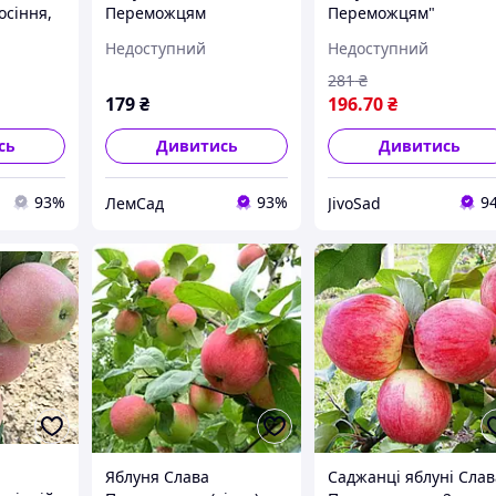
осіння,
Переможцям
Переможцям"
остійка
Недоступний
Недоступний
281
₴
179
₴
196
.70
₴
сь
Дивитись
Дивитись
93%
93%
9
ЛемСад
JivoSad
Яблуня Слава
Саджанці яблуні Слав