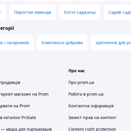
с
Паростки лаванди
Елітні саджанці
Садові сад
егорії
в і чагарників
Комплексні добрива
Щеплення для р
Про нас
 продавців
Про prom.ua
тернет-магазин
на Prom
Робота в prom.ua
авати на Prom
Контактна інформація
 каталозі ProSale
Захист прав на контент
 — медіа для підприємців
Content right protection