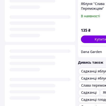
Яблуня "Слава
Переможцям"
В наявності
135
₴
Купит
Dana Garden
Дивись також
Саджанці яблу
Слава перемо
Саджанці
Я