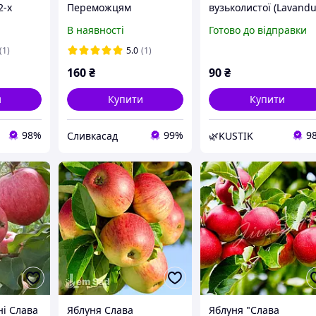
2-х
Переможцям
вузьколистої (Lavandu
angustifolia)
В наявності
Готово до відправки
остійка
(1)
5.0
(1)
160
₴
90
₴
и
Купити
Купити
98%
99%
9
Сливкасад
🌿KUSTIK
ні Слава
Яблуня Слава
Яблуня "Слава