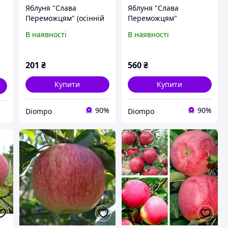
Яблуня "Слава
Яблуня "Слава
Переможцям" (осінній
Переможцям"
сорт, ранній термін
укорінена в контейнері
В наявності
В наявності
дозрівання)
(саджанець 2 роки)
201
₴
560
₴
Купити
Купити
90%
90%
Diompo
Diompo