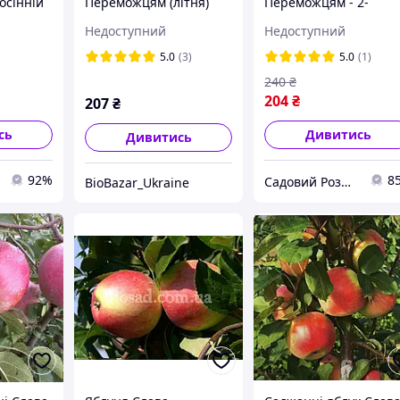
осінній
Переможцям (літня)
Переможцям - 2-
ермін
річний
Недоступний
Недоступний
5.0
(3)
5.0
(1)
240
₴
204
₴
207
₴
сь
Дивитись
Дивитись
92%
8
Садовий Розмай
BioBazar_Ukraine