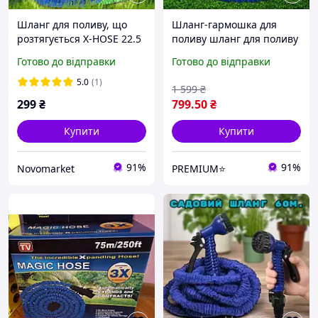
Шланг для поливу, що
Шланг-гармошка для
розтягується X-HOSE 22.5
поливу шланг для поливу
метра шланг
з розпилювачем 75
Готово до відправки
Готово до відправки
поливальний з
метрів X-hose садовий
розпилювачем
розтягувальний
5.0
(1)
1 599
₴
поливальний шланг
299
₴
799
.50
₴
Купити
Купити
91%
91%
Novomarket
PREMIUM⭐