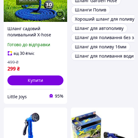
Шланг Garden Hose
Шланги Полив
Хороший шланг для поливу
Шланг для автополиву
Шланг садовий
поливальний X-hose
Шланг для поливання без за
розтягувальний 30 метрів
Готово до відправки
Шланг для поливу 16мм
із розпилювачем 7
режимів розпилення
30
від
₴
/міс
Шланг для поливання води
499
₴
299
₴
Купити
95%
Little Joys