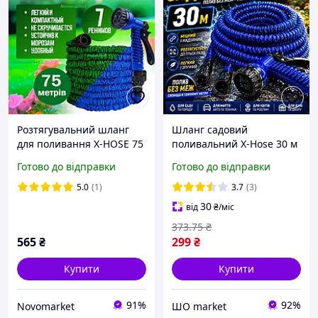
Розтягувальний шланг
Шланг садовий
для поливання X-HOSE 75
поливальний X-Hose 30 м
метрів шланг
що розтягується гнучкий
Готово до відправки
Готово до відправки
поливальний із
синій для саду та городу
розпилювачем
5.0
(1)
3.7
(3)
30
від
₴
/міс
373
.75
₴
565
₴
299
₴
Купити
Купити
91%
92%
Novomarket
ШО market