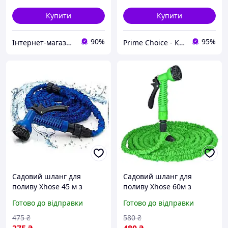
Купити
Купити
90%
95%
Інтернет-магазин "Grandmarket24"
Prime Choice - Кращий вибір
Садовий шланг для
Садовий шланг для
поливу Xhose 45 м з
поливу Xhose 60м з
розпилювачем X-Hose
розпилювачем X-Hose
Готово до відправки
Готово до відправки
поливальні шланги які
поливальні шланги які
розтягуються Хосе
розтягуються Хосе
475
₴
580
₴