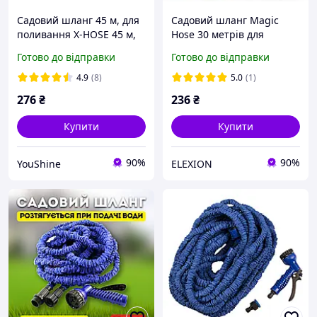
Садовий шланг 45 м, для
Садовий шланг Magic
поливання X-HOSE 45 м,
Hose 30 метрів для
поливальний
поливу саду з
Готово до відправки
Готово до відправки
розтягувальний диво-
розпилювачем Синій
шланг Стрейч Хоз,
EL0227
4.9
(8)
5.0
(1)
розпилювач насадок
276
₴
236
₴
YU227
Купити
Купити
90%
90%
YouShine
ELEXION