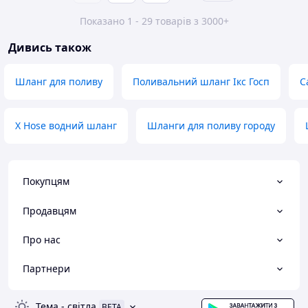
Показано 1 - 29 товарів з 3000+
Дивись також
Шланг для поливу
Поливальний шланг Ікс Госп
С
X Hose водний шланг
Шланги для поливу городу
Покупцям
Продавцям
Про нас
Партнери
Тема
-
світла
BETA