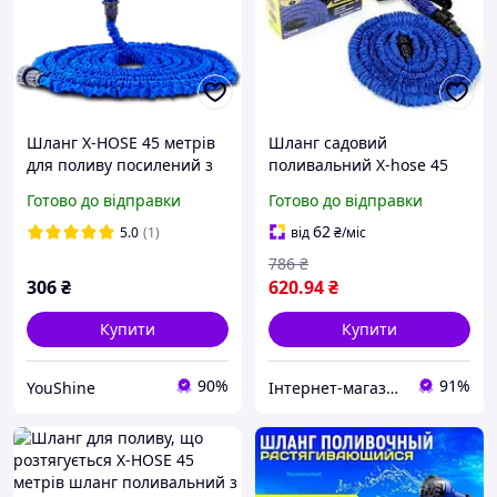
Шланг X-HOSE 45 метрів
Шланг садовий
для поливу посилений з
поливальний X-hose 45
розпилювачем Magic
метрів | Шланг з
Готово до відправки
Готово до відправки
Hose, синій YU227
пістолетом
62
5.0
(1)
від
₴
/міс
786
₴
306
₴
620
.94
₴
Купити
Купити
90%
91%
YouShine
Інтернет-магазин "Техномаг"