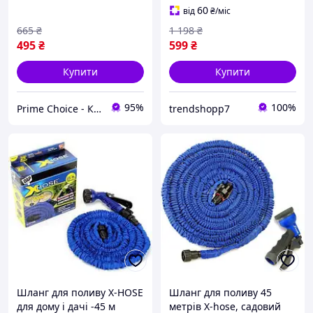
60
від
₴
/міс
665
₴
1 198
₴
495
₴
599
₴
Купити
Купити
95%
100%
Prime Choice - Кращий вибір
trendshopp7
Шланг для поливу X-HOSE
Шланг для поливу 45
для дому і дачі -45 м
метрів X-hose, садовий