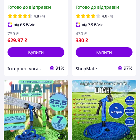
Оригінал і пістолет у
поливальний шланг 45 м,
Готово до відправки
Готово до відправки
подарунок!
шланг-гармошка для
поливу LS-Xhose45
4.8
(4)
4.0
(4)
63
33
від
₴
/міс
від
₴
/міс
759
₴
430
₴
629
.97
₴
330
₴
Купити
Купити
91%
97%
Інтернет-магазин "Техномаг"
ShopMate