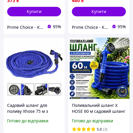
375
₴
480
₴
Купити
Купити
95%
95%
Prime Choice - Кращий вибір
Prime Choice - Кращий вибір
Садовий шланг для
Поливальний шланг X
поливу Xhose 75 м з
HOSE 60 м садовий шланг
розпилювачем X-Hose
що розтягується для
Готово до відправки
Готово до відправки
поливальні шланги які
поливу
розтягуються Хосе
5.0
(3)