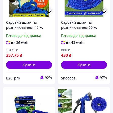
Садовий шланг із
Садовий шланг із
розпилювачем, 45 м,
розпилювачем 60 м,
шланг для поливу X-hose,
шланг для поливу X-hose,
Готово до відправки
Готово до відправки
шланг для поливу
поливальний шланг 60 м
36
43
від
₴
/міс
від
₴
/міс
1 431
₴
860
₴
357
.75
₴
430
₴
Купити
Купити
92%
97%
B2C_pro
Shooops