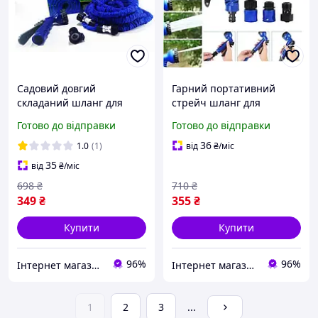
Садовий довгий
Гарний портативний
складаний шланг для
стрейч шланг для
поливання з насадкою
поливання X HOSE
Готово до відправки
Готово до відправки
розпилювачем X HOSE 15,
якісний
30, 45, 60, 75 метрів синій
багатофункціональний
36
1.0
(1)
від
₴
/міс
для саду
35
від
₴
/міс
698
₴
710
₴
349
₴
355
₴
Купити
Купити
96%
96%
Інтернет магазин «Tehnos» 🛒 Найкращі ціни! 💯 Швидка відправка! 🚀
Інтернет магазин «Tehnos» 🛒 Найкращі ціни! 💯 Швидка відправка! 🚀
1
2
3
...