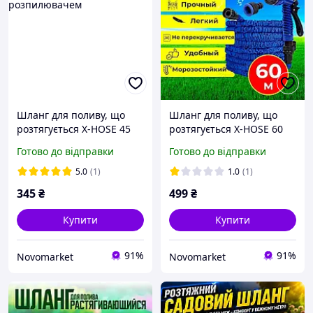
Шланг для поливу, що
Шланг для поливу, що
розтягується X-HOSE 45
розтягується X-HOSE 60
метрів шланг
метрів шланг
Готово до відправки
Готово до відправки
поливальний з
поливальний з
розпилювачем
розпилювачем
5.0
(1)
1.0
(1)
345
₴
499
₴
Купити
Купити
91%
91%
Novomarket
Novomarket