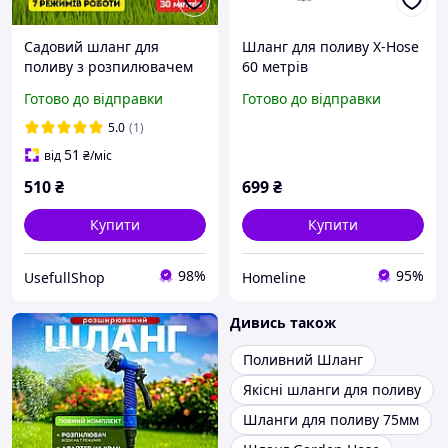
Садовий шланг для
Шланг для поливу X-Hose
поливу з розпилювачем
60 метрів
розтягується при подачі
Готово до відправки
Готово до відправки
води X Hose 30 м Синій
5.0
(1)
51
від
₴
/міс
510
₴
699
₴
Купити
Купити
98%
95%
UsefullShop
Homeline
Дивись також
Поливний Шланг
Якісні шланги для поливу
Шланги для поливу 75мм