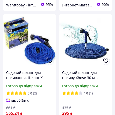
95%
90%
Wanttobay - інтернет магазин дитячих іграшок
Інтернет-магазин "Grandmarket24"
Садовий шланг для
Садовий шланг для
поливання, Шланг X
поливу Xhose 30 м з
HOSE 30m, Стягувальний
розпилювачем X-Hose
Готово до відправки
Готово до відправки
шланг для води,
поливальні шланги які
Поливальний шланг для
розтягуються Хосе
5.0
(2)
4.0
(1)
дому та дачі
56
від
₴
/міс
661
₴
435
₴
555
.24
₴
295
₴