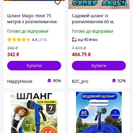
Шланг Magic Hose 75
Садовий шланг із
метрів з розпилювачем.
розпилювачем 60 м,
Шланг для поливу X-Hose
шланг для поливу X-hose,
Готово до відправки
Готово до відправки
iC227
поливальний шланг 60 м
drop
40
4.4
(214)
від
₴
/міс
360
₴
1 619
₴
342
₴
404
.75
₴
Купити
Купити
90%
92%
HappyHouse
B2C_pro