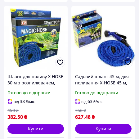
Шланг для поливу X HOSE
Садовий шланг 45 м, для
30 м з розпилювачем,
поливання X-HOSE 45 м,
садовий шланг,
поливальний
Готово до відправки
Готово до відправки
поливальний шланг для
розтягувальний диво-
саду
шланг Стрейч Хоз,
38
63
від
₴
/міс
від
₴
/міс
насадка розпилювач
450
₴
756
₴
382
.50
₴
627
.48
₴
Купити
Купити