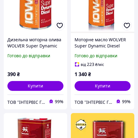
Дизельна моторна олива
Моторне масло WOLVER
WOLVER Super Dynamic
Super Dynamic Diesel
Diesel 10W-40 API CF 1л.
10W-40 5л для дизельних
Готово до відправки
Готово до відправки
двигунів
напівсинтетичне 1
223
від
₴
/міс
390
₴
1 340
₴
Купити
Купити
99%
99%
ТОВ "ІНТЕРВІС ГРУП"
ТОВ "ІНТЕРВІС ГРУП"