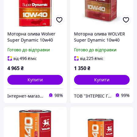
Моторна олива Wolver
Моторна олива WOLVER
Super Dynamic 10w40
Super Dynamic 10w40
SL/CF 5
Готово до відправки
Готово до відправки
496
225
від
₴
/міс
від
₴
/міс
4 965
₴
1 350
₴
Купити
Купити
98%
99%
Інтернет-магазин «АвтоДруг»
ТОВ "ІНТЕРВІС ГРУП"