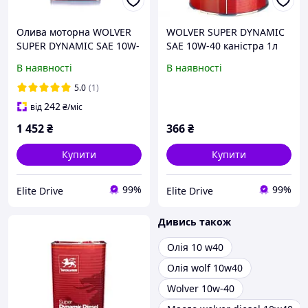
Олива моторна WOLVER
WOLVER SUPER DYNAMIC
SUPER DYNAMIC SAE 10W-
SAE 10W-40 каністра 1л
40 каністра 5 л жорсткість
жерсть
В наявності
В наявності
5.0
(1)
242
від
₴
/міс
1 452
₴
366
₴
Купити
Купити
99%
99%
Elite Drive
Elite Drive
Дивись також
Олія 10 w40
Олія wolf 10w40
Wolver 10w-40