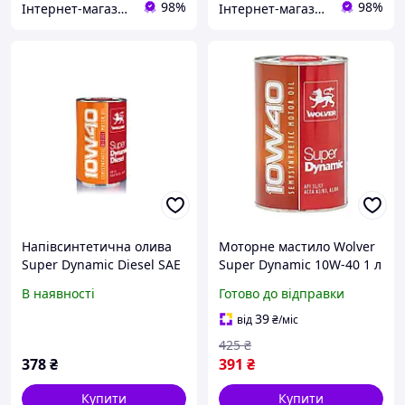
98%
98%
Інтернет-магазин «АвтоДруг»
Інтернет-магазин «АвтоДруг»
Напівсинтетична олива
Моторне мастило Wolver
Super Dynamic Diesel SAE
Super Dynamic 10W-40 1 л
10W-40
В наявності
Готово до відправки
39
від
₴
/міс
425
₴
378
₴
391
₴
Купити
Купити