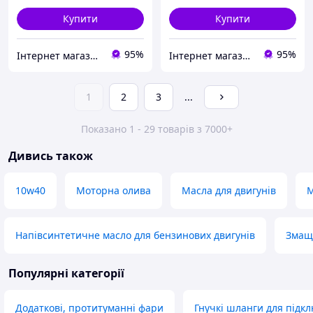
Купити
Купити
95%
95%
Інтернет магазин "Деталі". Запчастини для електро та бензоінструменту
Інтернет магазин "Деталі". Запчастини для електро та бензоінструменту
1
2
3
...
Показано 1 - 29 товарів з 7000+
Дивись також
10w40
Моторна олива
Масла для двигунів
M
Напівсинтетичне масло для бензинових двигунів
Змащ
Популярні категорії
Додаткові, протитуманні фари
Гнучкі шланги для підкл