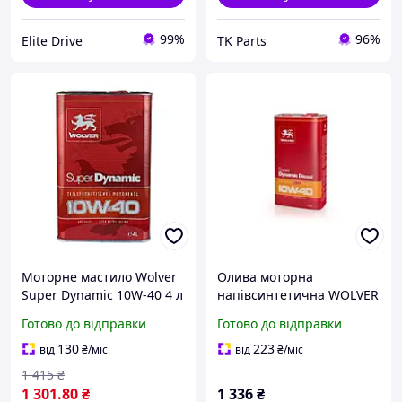
99%
96%
Elite Drive
TK Parts
Моторне мастило Wolver
Олива моторна
Super Dynamic 10W-40 4 л
напівсинтетична WOLVER
10W-40 Super Dynamic
Готово до відправки
Готово до відправки
Diesel каністра 5л (4шт
уп)
130
223
від
₴
/міс
від
₴
/міс
1 415
₴
1 301
.80
₴
1 336
₴