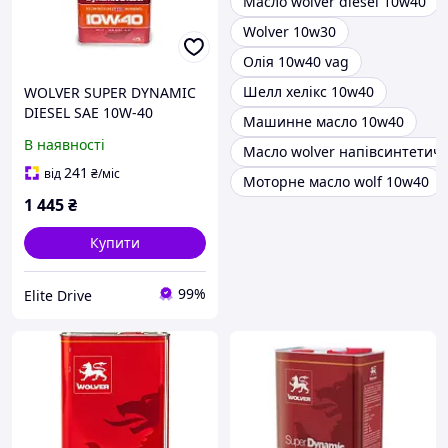
Масло wolver diesel 10w40
Wolver 10w30
Олія 10w40 vag
Шелл хелікс 10w40
WOLVER SUPER DYNAMIC
DIESEL SAE 10W-40
Машинне масло 10w40
каністра 5л жерсть
В наявності
Масло wolver напівсинтетич
241
від
₴
/міс
Моторне масло wolf 10w40
1 445
₴
Купити
99%
Elite Drive