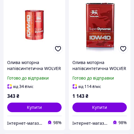
Олива моторна
Олива моторна
напівсинтетична WOLVER
напівсинтетична WOLVER
10W-40 Super Dynamic
10W-40 Super Dynamic
Готово до відправки
Готово до відправки
каністра 1л (12шт уп)
каністра 4л (4шт уп)
34
114
від
₴
/міс
від
₴
/міс
343
₴
1 143
₴
Купити
Купити
98%
98%
Інтернет-магазин «АвтоДруг»
Інтернет-магазин «АвтоДруг»