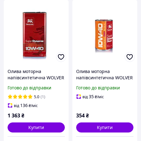
Олива моторна
Олива моторна
напівсинтетична WOLVER
напівсинтетична WOLVER
10W-40 Super Dynamic
10W-40 Super Dynamic
Готово до відправки
Готово до відправки
каністра 5л (4шт уп)
Diesel каністра 1л (12шт
уп)
35
5.0
(1)
від
₴
/міс
136
від
₴
/міс
1 363
₴
354
₴
Купити
Купити