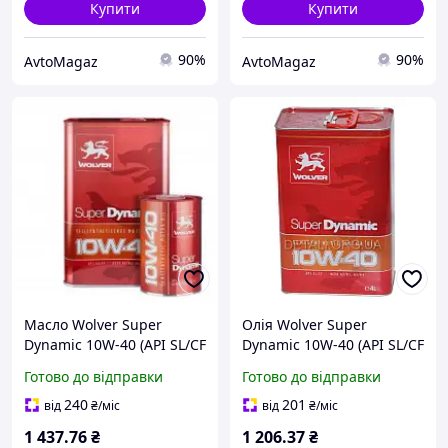
Купити
Купити
90%
90%
AvtoMagaz
AvtoMagaz
Масло Wolver Super
Олія Wolver Super
Dynamic 10W-40 (API SL/CF
Dynamic 10W-40 (API SL/CF
ACEA A3/B3, A3/B4) 5л
ACEA A3/B3, A3/B4), 4 л.
Готово до відправки
Готово до відправки
Артикул: смаз433
240
201
від
₴
/міс
від
₴
/міс
1 437
.76
₴
1 206
.37
₴