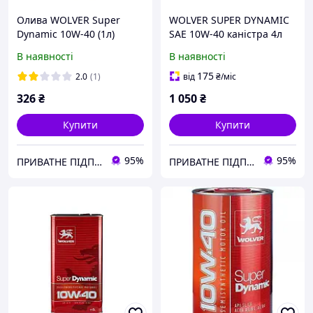
Олива WOLVER Super
WOLVER SUPER DYNAMIC
Dynamic 10W-40 (1л)
SAE 10W-40 каністра 4л
06576
жерсть
В наявності
В наявності
175
2.0
(1)
від
₴
/міс
326
₴
1 050
₴
Купити
Купити
95%
95%
ПРИВАТНЕ ПІДПРИЄМСТВО АГРОТЕХПОСТАЧ ПЛЮС
ПРИВАТНЕ ПІДПРИЄМСТВО АГРОТЕХПОСТАЧ ПЛЮС