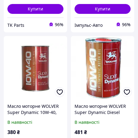
Купити
Купити
96%
96%
TK Parts
Імпульс-Авто
Масло моторне WOLVER
Масло моторне WOLVER
Super Dynamic 10W-40,
Super Dynamic Diesel
API SL/CF
10W-40, API CF
В наявності
В наявності
380
₴
481
₴