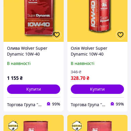
Олива Wolver Super
Олія Wolver Super
Dynamic 10W-40
Dynamic 10W-40
напівсинтетична 4л
напівсинтетика 1л
В наявності
В наявності
346
₴
1 155
₴
328
.70
₴
Купити
Купити
99%
99%
Торгова Група "ГОТІКА"
Торгова Група "ГОТІКА"