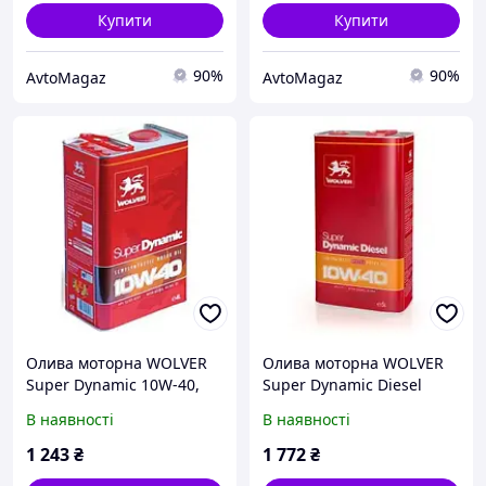
Купити
Купити
90%
90%
AvtoMagaz
AvtoMagaz
Олива моторна WOLVER
Олива моторна WOLVER
Super Dynamic 10W-40,
Super Dynamic Diesel
API SL/CF 4
10W-40, API CF 5
В наявності
В наявності
1 243
₴
1 772
₴