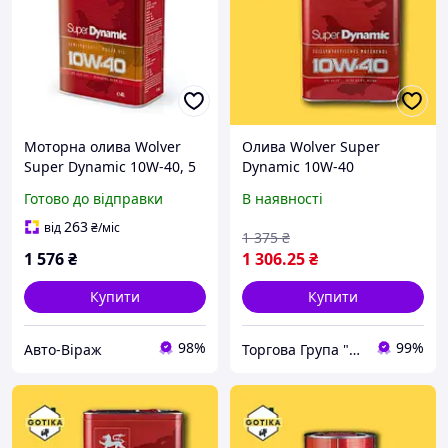
Моторна олива Wolver
Олива Wolver Super
Super Dynamic 10W-40, 5
Dynamic 10W-40
л
напівсинтетика 5 л
Готово до відправки
В наявності
263
від
₴
/міс
1 375
₴
1 576
₴
1 306
.25
₴
Купити
Купити
98%
99%
Авто-Віраж
Торгова Група "ГОТІКА"