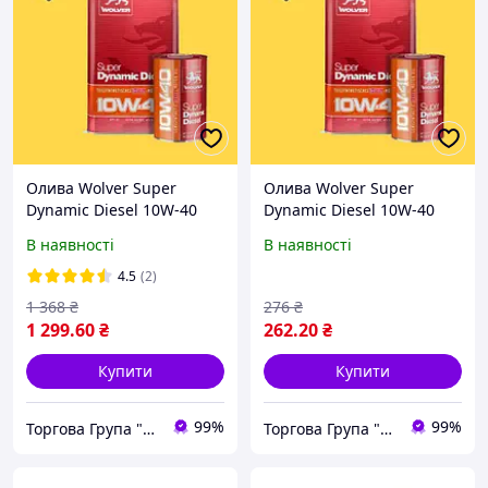
Олива Wolver Super
Олива Wolver Super
Dynamic Diesel 10W-40
Dynamic Diesel 10W-40
/5Л
/1Л
В наявності
В наявності
4.5
(2)
1 368
₴
276
₴
1 299
.60
₴
262
.20
₴
Купити
Купити
99%
99%
Торгова Група "ГОТІКА"
Торгова Група "ГОТІКА"