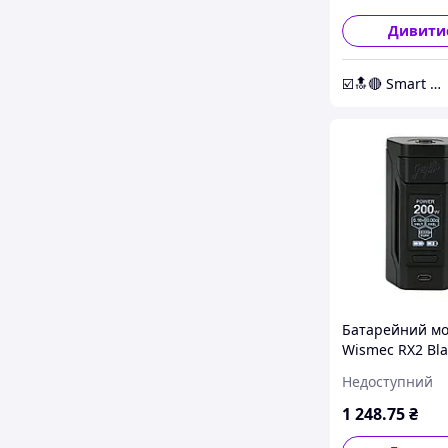
Дивити
☑️🔝🔴 Smart Expert Store ✔️🧿
Батарейний м
Wismec RX2 Bla
Недоступний
1 248
.75
₴