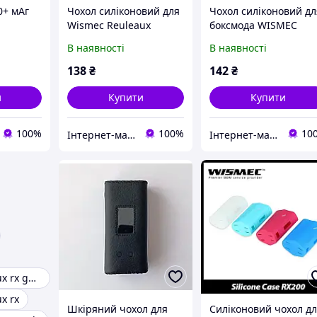
0+ мАг
Чохол силіконовий для
Чохол силіконовий дл
Wismec Reuleaux
боксмода WISMEC
і
RX200S Mod
Reuleaux RX300
В наявності
В наявності
138
₴
142
₴
и
Купити
Купити
100%
100%
10
Інтернет-магазин "Кот-ПАРОход"
Інтернет-магазин "Кот-ПАРОход"
Wismec reuleaux rx gen3
x rx
Шкіряний чохол для
Силіконовий чохол д