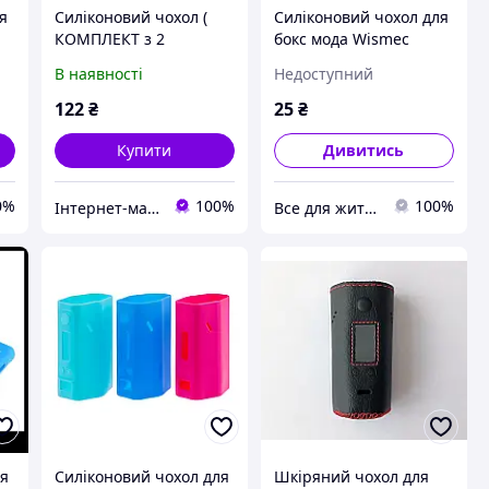
я
Силіконовий чохол (
Силіконовий чохол для
КОМПЛЕКТ з 2
бокс мода Wismec
моделей) для Wismec
Reuleaux RX200 Silicone
В наявності
Недоступний
Reuleaux RX2/3 Mod.
Case Original Version
Червоний.
рожевий
122
₴
25
₴
Купити
Дивитись
0%
100%
100%
Інтернет-магазин "Кот-ПАРОход"
Все для життя
ля
Силіконовий чохол для
Шкіряний чохол для