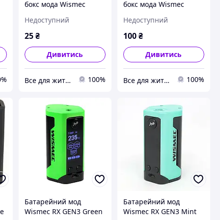
бокс мода Wismec
бокс мода Wismec
ne
Reuleaux RX200 Silicone
Reuleaux RX2/3 Leather
Недоступний
Недоступний
Case Original Version
Case Hand Made
синій
Original на 2
25
₴
100
₴
акумулятора чорний
Дивитись
Дивитись
0%
100%
100%
Все для життя
Все для життя
Батарейний мод
Батарейний мод
ne
Wismec RX GEN3 Green
Wismec RX GEN3 Mint