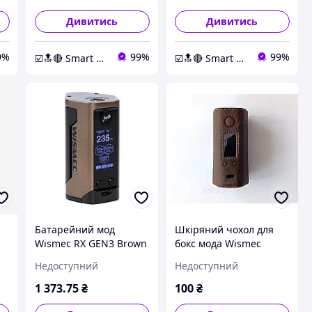
Дивитись
Дивитись
9%
99%
99%
☑️🔝🔴 Smart Expert Store ✔️🧿
☑️🔝🔴 Smart Expert Store ✔️🧿
Батарейний мод
Шкіряний чохол для
Wismec RX GEN3 Brown
бокс мода Wismec
Reuleaux RX200 RX200S
Недоступний
Недоступний
DNA200 Leather Case
Hand Made Original
1 373
.75
₴
100
₴
коричневий