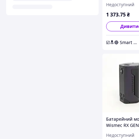
Недоступний
1 373
.75
₴
Дивити
☑️🔝🔴 Smart Expert Store ✔️🧿
Батарейний м
Wismec RX GEN
Brown
Недоступний