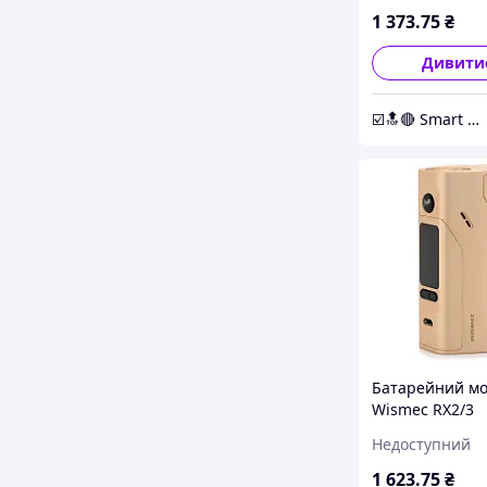
1 373
.75
₴
Дивити
☑️🔝🔴 Smart Expert Store ✔️🧿
Батарейний м
Wismec RX2/3
150W/200W Gol
Недоступний
1 623
.75
₴