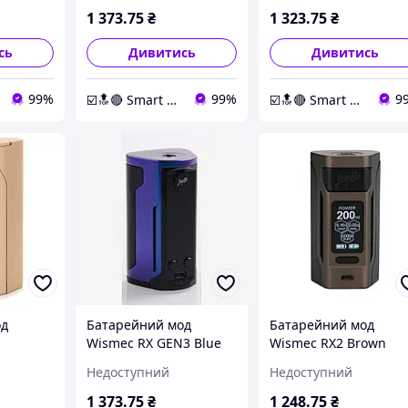
1 373
.75
₴
1 323
.75
₴
сь
Дивитись
Дивитись
99%
99%
9
☑️🔝🔴 Smart Expert Store ✔️🧿
☑️🔝🔴 Smart Expert Store ✔️🧿
од
Батарейний мод
Батарейний мод
Wismec RX GEN3 Blue
Wismec RX2 Brown
d
Purple
Недоступний
Недоступний
1 373
.75
₴
1 248
.75
₴