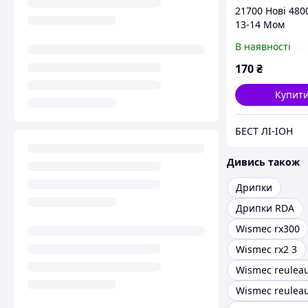
21700 Нові 480
13-14 Мом
Високострумов
В наявності
170
₴
Купит
БЕСТ ЛІ-ІОН
Дивись також
Дрипки
Дрипки RDA
Wismec rx300
Wismec rx2 3
Wismec reuleau