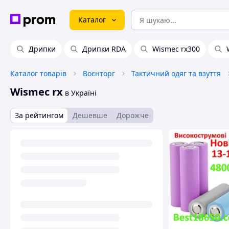
Каталог
Дрипки
Дрипки RDA
Wismec rx300
Каталог товарів
Воєнторг
Тактичний одяг та взуття
Wismec rx
в Україні
За рейтингом
Дешевше
Дорожче