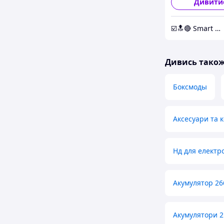
Дивити
☑️🔝🔴 Smart Expert Store ✔️🧿
Дивись тако
Боксмоды
Аксесуари та 
Нд для електр
Акумулятор 266
Акумулятори 21