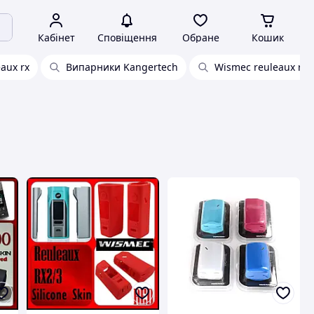
Кабінет
Сповіщення
Обране
Кошик
aux rx
Випарники Kangertech
Wismec reuleaux rx2