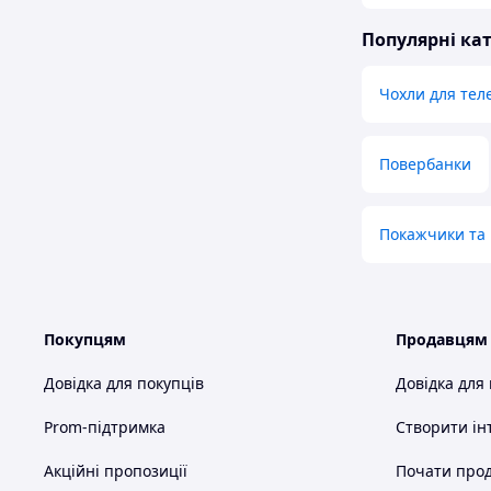
Популярні кат
Чохли для тел
Повербанки
Покажчики та 
Покупцям
Продавцям
Довідка для покупців
Довідка для
Prom-підтримка
Створити ін
Акційні пропозиції
Почати прод