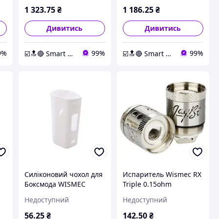
1 323
.75
₴
1 186
.25
₴
Дивитись
Дивитись
9%
99%
99%
☑️🔝🔴 Smart Expert Store ✔️🧿
☑️🔝🔴 Smart Expert Store ✔️🧿
Силіконовий чохол для
Испаритель Wismec RX
Боксмода WISMEC
Triple 0.15ohm
RX200S білий
Недоступний
Недоступний
56
.25
₴
142
.50
₴