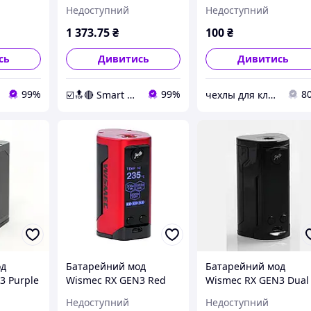
Case Black
Недоступний
Недоступний
1 373
.75
₴
100
₴
сь
Дивитись
Дивитись
99%
99%
8
☑️🔝🔴 Smart Expert Store ✔️🧿
чехлы для ключей
од
Батарейний мод
Батарейний мод
3 Purple
Wismec RX GEN3 Red
Wismec RX GEN3 Dual
Black
Недоступний
Недоступний