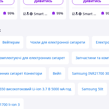
сь
Дивитись
Дивитись
99%
99%
9
☑️🔝🔴 Smart Expert Store ✔️🧿
☑️🔝🔴 Smart Expert Store ✔️🧿
ж
Вейперам
Чохли для електронної сигарети
Електро
комплектуючі для електронних сигарет
Запчастини та ком
онних сигарет Конектори
Вейп
Samsung INR21700 30
50 високотоковий Li-ion 3.7 В 5000 мА·год
Samsung 50t
700 li-ion 3