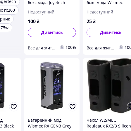
gertech
бокс мода Joyetech
бокс мода Wismec
Cuboid Leather Case
Reuleaux RX200 Silico
x rx200
Недоступний
Недоступний
Hand Made Original
Case Original Version
арник
чорний
блакитний
100
₴
25
₴
o 75w
Дивитись
Дивитись
100%
10
Все для життя
Все для життя
од
Батарейний мод
Чехол WISMEC
3 Black
Wismec RX GEN3 Grey
Reuleaux RX2/3 Silico