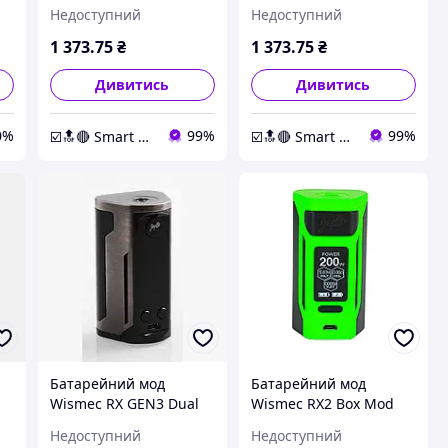
Green
Недоступний
Недоступний
1 373
.75
₴
1 373
.75
₴
Дивитись
Дивитись
0%
99%
99%
☑️🔝🔴 Smart Expert Store ✔️🧿
☑️🔝🔴 Smart Expert Store ✔️🧿
Батарейний мод
Батарейний мод
Wismec RX GEN3 Dual
Wismec RX2 Box Mod
Brush Gun Metal
Green
Недоступний
Недоступний