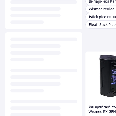
Випарники Kan
Wismec reuleau
Istick pico вип
Eleaf iStick Pic
Батарейний м
Wismec RX GEN