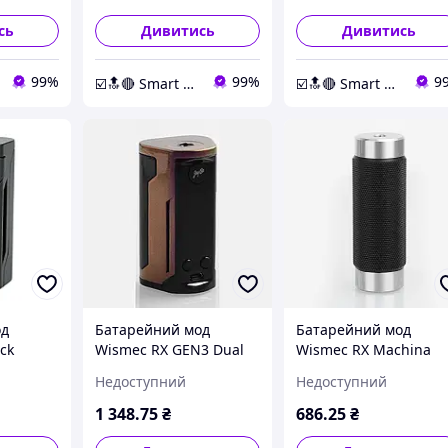
сь
Дивитись
Дивитись
99%
99%
9
☑️🔝🔴 Smart Expert Store ✔️🧿
☑️🔝🔴 Smart Expert Store ✔️🧿
од
Батарейний мод
Батарейний мод
ck
Wismec RX GEN3 Dual
Wismec RX Machina
Purple Brown
Mech Mod Knurled
Недоступний
Недоступний
Blackout
1 348
.75
₴
686
.25
₴