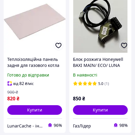
Теплоізоляційна панель
Блок розжига Honeywell
задня для газового котла
BAXI MAIN/ ECO/ LUNA
Baxi Eco, Luna, Westen
WESTEN QUAZAR/ STAR/
Готово до відправки
В наявності
Energy, Star Digit 5213290
ENERGY(8510910 /
8511790)
82
від
₴
/міс
5.0
(1)
900
₴
820
₴
850
₴
Купити
Купити
96%
98%
LunarCache - інтернет магазин автотюнінгу та запчастин для побутової техніки
ГазЛiдер