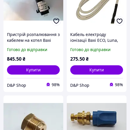
Пристрій розпалювання з
Кабель електроду
кабелем на котел Baxi
іонізації Baxi ECO, Luna,
ECO/LUNA, Westen
Main, Westen Star Energy,
Готово до відправки
Готово до відправки
Energy/Star 5653930
Pulsar - 8418870
845
.50
₴
275
.50
₴
Купити
Купити
98%
98%
D&P Shop
D&P Shop