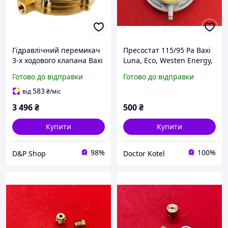
Гідравлічний перемикач
Пресостат 115/95 Pa Baxi
3-х ходового клапана Baxi
Luna, Eco, Westen Energy,
Eco/Luna, Westen
Star 721890800 A
Готово до відправки
Готово до відправки
Energy/Star 5629950
583
від
₴
/міс
3 496
₴
500
₴
Купити
Купити
98%
100%
D&P Shop
Doctor Kotel