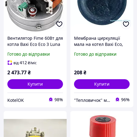
Вентилятор Fime 60Вт для
Мембрана циркуляції
котла Baxi Eco Eco 3 Luna
мала на котел Baxi Eco,
Westen Star Energy
Luna; Westen Energy, Star
Готово до відправки
Готово до відправки
5653850 VGR0042710
5405320
412
від
₴
/міс
2 473
.77
₴
208
₴
Купити
Купити
98%
96%
KotelOK
"Тепловичок" магазин