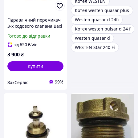
Котел WESTEN
Котел westen quasar plus
Westen quasar d 24fi
Гідравлічний перемикач
3-х ходового клапана Baxi
Котел westen pulsar d 24 f
Eco/Luna, Westen
Готово до відправки
Westen quasar d
Energy/Star 5629950
650
від
₴
/міс
WESTEN Star 240 Fi
3 900
₴
Купити
99%
ЗакСервіс