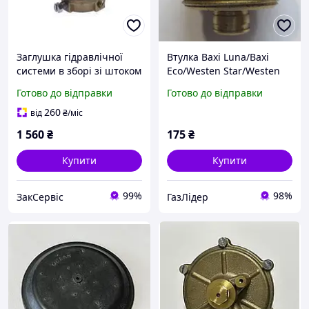
Заглушка гідравлічної
Втулка Baxi Luna/Baxi
системи в зборі зі штоком
Eco/Westen Star/Westen
Baxi Eco/LUNA, Westen
Energy
Готово до відправки
Готово до відправки
Energy, Star 5646190
260
від
₴
/міс
1 560
₴
175
₴
Купити
Купити
99%
98%
ЗакСервіс
ГазЛiдер