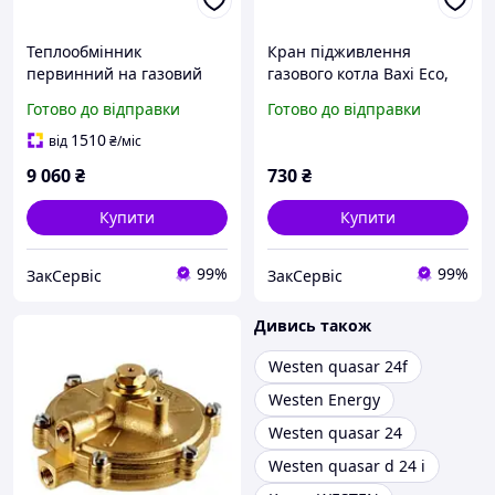
Теплообмінник
Кран підживлення
первинний на газовий
газового котла Baxi Eco,
котел Baxi Eco, Luna (Max)
Luna, Luna MAX/Westen
Готово до відправки
Готово до відправки
310, Westen Energy, Star
Energy, Star 5630180
280 FI 608550
1510
від
₴
/міс
9 060
₴
730
₴
Купити
Купити
99%
99%
ЗакСервіс
ЗакСервіс
Дивись також
Westen quasar 24f
Westen Energy
Westen quasar 24
Westen quasar d 24 i