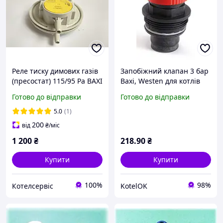
Реле тиску димових газів
Запобіжний клапан 3 бар
(пресостат) 115/95 Pa BAXI
Baxi, Westen для котлів
Luna, Eco / WESTEN
Pulsar, Pulsar D, Quasar,
Готово до відправки
Готово до відправки
Energy, Star
Quasar D, Star Energy,
Novadens, Roca Neobit
5.0
(1)
200
від
₴
/міс
1 200
₴
218
.90
₴
Купити
Купити
100%
98%
Котелсервіс
KotelOK