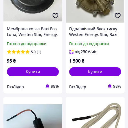
Мембрана котла Baxi Eco,
Гідравлічний блок тиску
Luna; Westen Star, Energy,
Westen Energy, Star, Baxi
Pulsar, Lambert, Falke,
Eco, Luna 5629950
Готово до відправки
Готово до відправки
Roca
250
5.0
(1)
від
₴
/міс
95
₴
1 500
₴
Купити
Купити
98%
98%
ГазЛiдер
ГазЛiдер