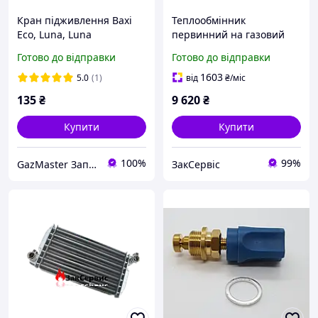
Кран підживлення Baxi
Теплообмінник
Eco, Luna, Luna
первинний на газовий
MAX,Westen Energy, Star
котел Baxi Eco, Luna (Max),
Готово до відправки
Готово до відправки
Westen Energy, Star 24 кВт
5632470
1603
5.0
(1)
від
₴
/міс
135
₴
9 620
₴
Купити
Купити
100%
99%
GazMaster Запчастини та комплектуючі до газового обладнання
ЗакСервіс