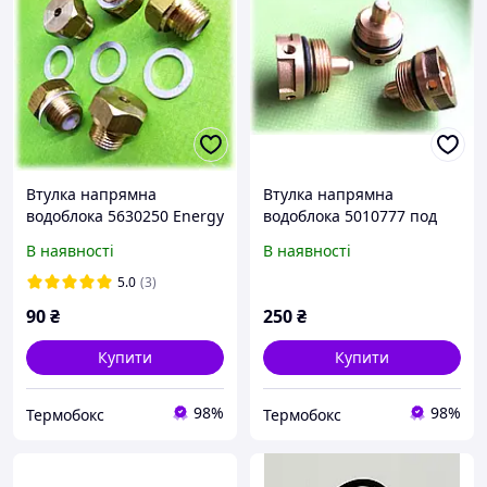
Втулка напрямна
Втулка напрямна
водоблока 5630250 Energy
водоблока 5010777 под
Star Baxi Westen
винты Energy Star Westen
В наявності
В наявності
5.0
(3)
90
₴
250
₴
Купити
Купити
98%
98%
Термобокс
Термобокс