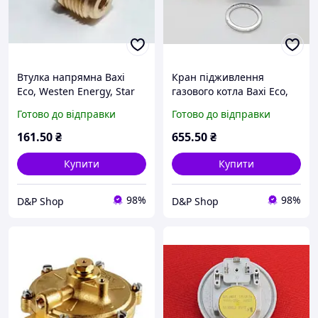
Втулка напрямна Baxi
Кран підживлення
Eco, Westen Energy, Star
газового котла Baxi Eco,
5207860
Luna, Luna MAX/Westen
Готово до відправки
Готово до відправки
Energy, Star 5630180
161
.50
₴
655
.50
₴
Купити
Купити
98%
98%
D&P Shop
D&P Shop