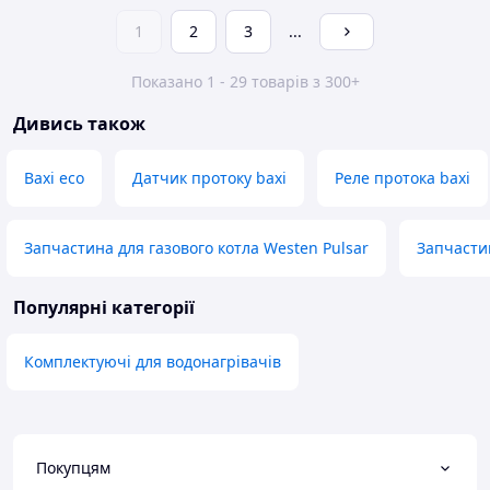
1
2
3
...
Показано 1 - 29 товарів з 300+
Дивись також
Baxi eco
Датчик протоку baxi
Реле протока baxi
Запчастина для газового котла Westen Pulsar
Запчасти
Популярні категорії
Комплектуючі для водонагрівачів
Покупцям