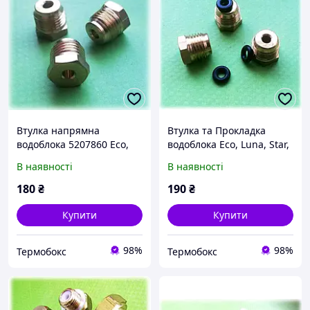
Втулка напрямна
Втулка та Прокладка
водоблока 5207860 Eco,
водоблока Eco, Luna, Star,
Luna, Star, Energy Westen
Energy 5207860 і 5405400
В наявності
В наявності
Baxi
Westen Baxi
180
₴
190
₴
Купити
Купити
98%
98%
Термобокс
Термобокс