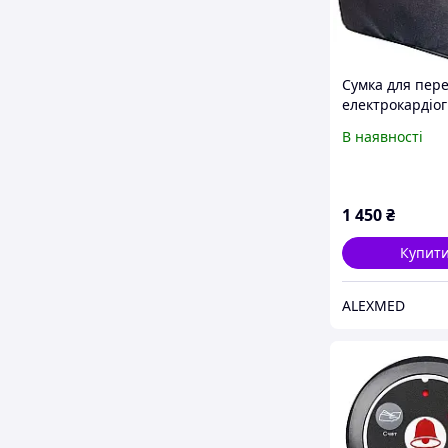
Сумка для пер
електрокардіо
ЮКАРД(ЮТАС),
В наявності
ЕК1Т, ВЕ-300
1 450
₴
Купит
ALEXMED