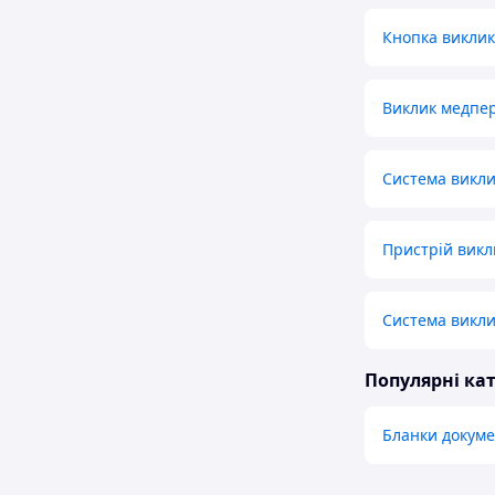
Кнопка виклик
Виклик медпе
Система викли
Пристрій викл
Система викли
Популярні кат
Бланки докуме