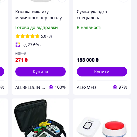
Кнопка виклику
Сумка-укладка
медичного персоналу
спеціальна,
BELFIX-B07WH
укомплектована
Готово до відправки
В наявності
WH
діагностичним
обладнанням
5.0
(3)
27
від
₴
/міс
302
₴
271
₴
188 000
₴
Купити
Купити
0%
100%
97%
ALLBELLS.IN.UA
ALEXMED