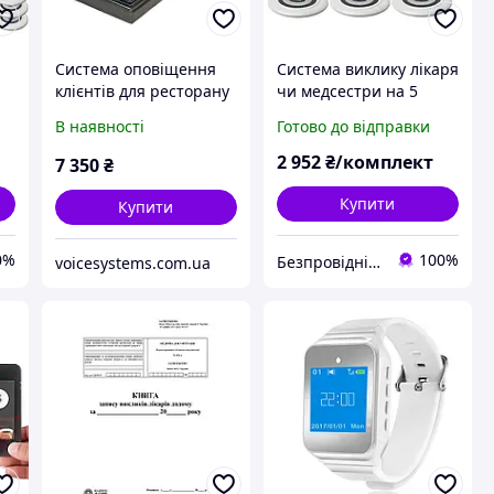
Система оповіщення
Система виклику лікаря
клієнтів для ресторану
чи медсестри на 5
А
пейджер 20 шт.
кнопок RCALL з
В наявності
Готово до відправки
годинником №MC11
2 952
₴/комплект
7 350
₴
Купити
Купити
0%
100%
Безпровідні системи виклику персоналу Інтернет-магазин Базагаджетів
voicesystems.com.ua