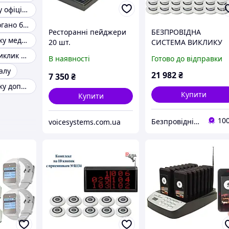
Кнопка виклику офіціанта
Телефон для погано бачать людей
Ресторанні пейджери
БЕЗПРОВІДНА
Система виклику медичного персоналу
20 шт.
СИСТЕМА ВИКЛИКУ
ЛІКАРЯ В ЛІКАРНЮ Н
Бездротовий виклик персоналу
В наявності
Готово до відправки
40 КНОПОК RCALL
алу
№R99
21 982
₴
7 350
₴
Система виклику допомоги
Купити
Купити
10
Безпровідні системи виклику персоналу Інтернет-магазин Базагаджетів
voicesystems.com.ua