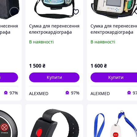
енесення
Сумка для перенесення
Сумка для перенесен
графа
електрокардіографа
електрокардіографа
 МІДАС-
МІДАС 6/12
HEACO 600G
В наявності
В наявності
1 500
₴
1 600
₴
и
Купити
Купити
97%
97%
9
ALEXMED
ALEXMED