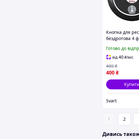
Кнопка для ре
бездротова 4 ф
Retekess T117 
Готово до відп
(рахунок, викли
скасування, ка
40
від
₴
/міс
/Svart/
480
₴
400
₴
Купит
Svart
1
2
Дивись тако