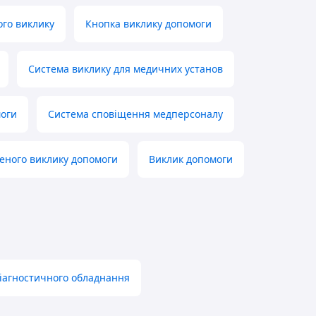
го виклику
Кнопка виклику допомоги
Система виклику для медичних установ
моги
Система сповіщення медперсоналу
еного виклику допомоги
Виклик допомоги
діагностичного обладнання