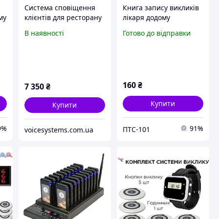
Система cповіщення
Книга запису викликів
му
клієнтів для ресторану
лікаря додому
н)
пейджер 20 шт.
В наявності
Готово до відправки
160
₴
7 350
₴
Купити
Купити
9%
91%
ПТС-101
voicesystems.com.ua