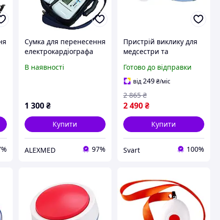
ня
Сумка для перенесення
Пристрій виклику для
електрокардіографа
медсестри та
МІДАС 6/12 mini
персоналу
В наявності
Готово до відправки
бездротовий Retekess
TH004, до 80 м, 38
249
від
₴
/міс
налаштувань мелодій
2 865
₴
/Svart/
1 300
₴
2 490
₴
Купити
Купити
7%
97%
100%
ALEXMED
Svart