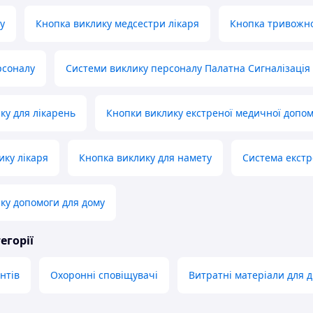
у
Кнопка виклику медсестри лікаря
Кнопка тривожно
рсоналу
Системи виклику персоналу Палатна Сигналізація
ку для лікарень
Кнопки виклику екстреної медичної допо
ику лікаря
Кнопка виклику для намету
Система екстр
ку допомоги для дому
егорії
нтів
Охоронні сповіщувачі
Витратні матеріали для 