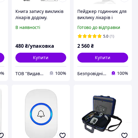
Книга запису викликів
Пейджер годинник для
лікарів додому.
виклику лікарів і
(Упаковка 5 шт.)
медперсонала P-09 USB
В наявності
Готово до відправки
White RCall
5.0
(1)
480
₴/упаковка
2 560
₴
Купити
Купити
0%
100%
100%
ТОВ "Видавництво Форт"
Безпровідні системи виклику персоналу Інтернет-магазин Базагаджетів