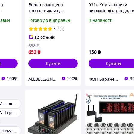
на
Вологозахищена
031о Книга запису
у
кнопка виклику з
викликів лікарів додо
шнуром для санвузлів
(Офсет 96 стор, прош
равки
Готово до відправки
В наявності
шових з
BELFIX-B09-S
нурком
5.0
(1)
65
від
₴
/міс
838
₴
653
₴
150
₴
и
Купити
Купити
100%
100%
9
ALLBELLS.IN.UA
ФОП Бараненко О.В.
Настільний GSM-телефон
Гарнітури для Call центру
Безпровідна система виклику персоналу