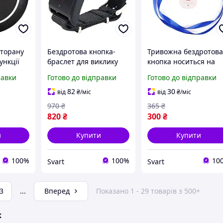
сторану
Бездротова кнопка-
Тривожна бездротов
ункції
браслет для виклику
кнопка носиться на
чорна
медперсоналу Retekess
шиї кулон Retekess
равки
Готово до відправки
Готово до відправки
к,
F4403A /Svart/ -
TH001 433 МГц /Svart/
льян)
stunning-products-for-
stunning-products-for
82
30
від
₴
/міс
від
₴
/міс
life-
life-
970
₴
365
₴
820
₴
300
₴
и
Купити
Купити
100%
100%
10
Svart
Svart
3
...
Вперед
Показано 1 - 29 товарів з 500+
ж