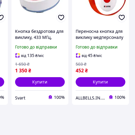
а
Кнопка бездротова для
Переносна кнопка для
виклику, 433 МГц,
виклику медперсоналу
Retekess TH004 /Svart/ -
на шнурку BELFIX-
Готово до відправки
Готово до відправки
 -
stunning-products-for-
B15MD
-
life-
135
45
від
₴
/міс
від
₴
/міс
1 650
₴
503
₴
1 350
₴
452
₴
Купити
Купити
0%
100%
100%
Svart
ALLBELLS.IN.UA