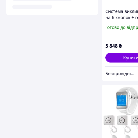
Система виклик
на 6 кнопок + 
P-02 R-Call №R
Готово до відп
5 848
₴
Купит
Безпровідні системи виклику персоналу Інтернет-магазин Базагаджетів