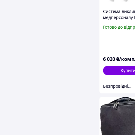
Система викли
медперсоналу
| кнопки викли
Готово до відп
лікаря + годин
виклику персо
6 020
₴/комп
Купит
Безпровідні системи виклику персоналу Інтернет-магазин Базагаджетів