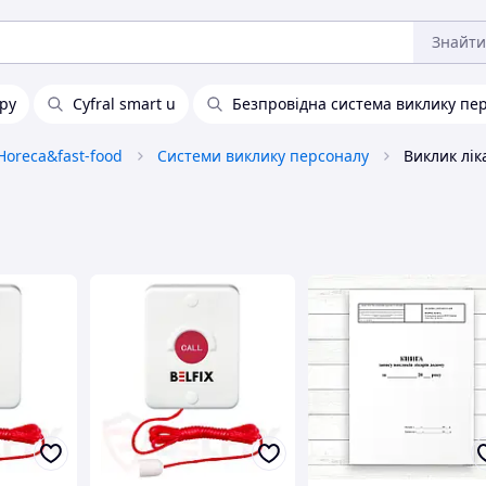
Знайти
тру
Cyfral smart u
Безпровідна система виклику пе
Horeca&fast-food
Системи виклику персоналу
Виклик лік