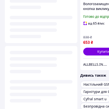
Вологозахище
кнопка виклик
персоналу для
Готово до відп
санвузлів і ду
додатковим ш
65
від
₴
/міс
BELFIX B09-S
838
₴
653
₴
Купит
ALLBELLS.IN.UA
Дивись також
Cyfral smart u