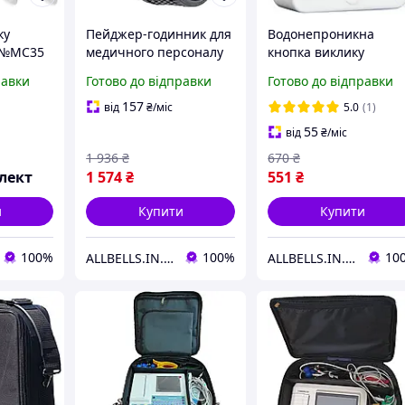
ку
Пейджер-годинник для
Водонепроникна
 №MC35
медичного персоналу
кнопка виклику
ку
BELFIX-P02BK
медперсоналу для
равки
Готово до відправки
Готово до відправки
ник
інвалідів BELFIX-B09
налу
157
від
₴
/міс
5.0
(1)
55
від
₴
/міс
1 936
₴
670
₴
лект
1 574
₴
551
₴
и
Купити
Купити
100%
100%
10
ALLBELLS.IN.UA
ALLBELLS.IN.UA