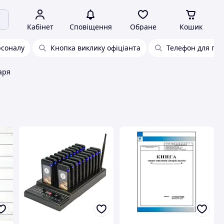
Кабінет
Сповіщення
Обране
Кошик
рсоналу
Кнопка виклику офіціанта
Телефон для по
аря