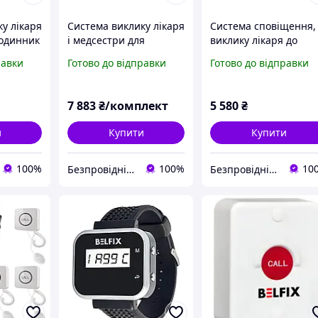
у лікаря
Система виклику лікаря
Система сповіщення,
годинник
і медсестри для
виклику лікаря до
191
лікарень і клінік RCall з
адміністратора CP-05
равки
Готово до відправки
Готово до відправки
таблом на 10 кнопок
RCall
№R134
7 883
₴/комплект
5 580
₴
и
Купити
Купити
100%
100%
10
Безпровідні системи виклику персоналу Інтернет-магазин Базагаджетів
Безпровідні системи виклику персоналу Інтернет-магазин Базагаджетів