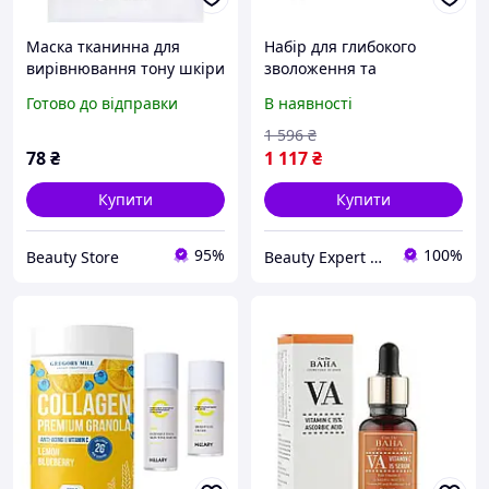
Маска тканинна для
Набір для глибокого
вирівнювання тону шкіри
зволоження та
з пептидами Medi Peel
вирівнювання тону
Готово до відправки
В наявності
Hyaluron Vita Toning
Hillary 365 Hydration &
Ampoule Mask, 30 мл
Glow Set
1 596
₴
78
₴
1 117
₴
Купити
Купити
95%
100%
Beauty Store
Beauty Expert — ваш експерт у світі здоров'я та краси