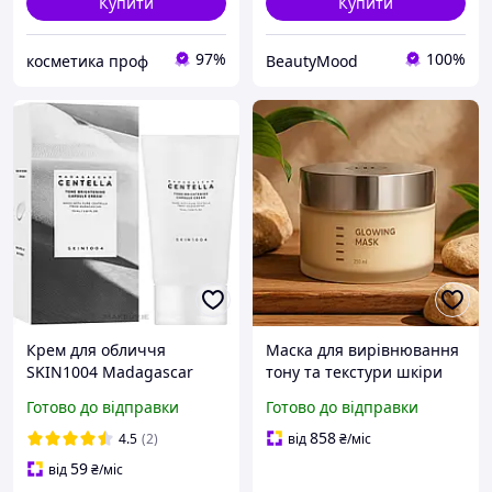
Купити
Купити
97%
100%
косметика проф
BeautyMood
Крем для обличчя
Маска для вирівнювання
SKIN1004 Madagascar
тону та текстури шкіри
Centella Tone Brightening
обличчя GLOWING MASK
Готово до відправки
Готово до відправки
Capsule Cream 75 мл для
HOLY LAND Золота маска
освітлення та
для сяйва шкіри 250 мл
858
4.5
(2)
від
₴
/міс
вирівнювання тону шкіри
59
від
₴
/міс