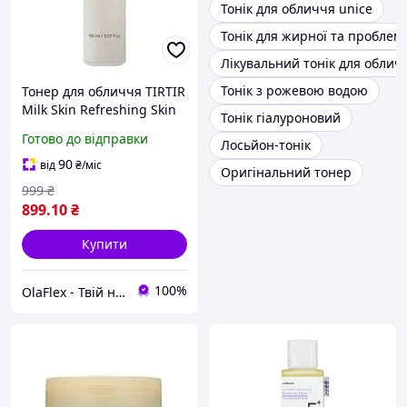
Тонік для обличчя unice
Тонік для жирної та проблем
Лікувальний тонік для облич
Тонік з рожевою водою
Тонер для обличчя TIRTIR
Milk Skin Refreshing Skin
Тонік гіалуроновий
150 ml зволоження,
Готово до відправки
Лосьйон-тонік
вирівнювання тону та
сяйво шкіри
90
від
₴
/міс
Оригінальний тонер
999
₴
899
.10
₴
Купити
100%
OlaFlex - Твій надійний партнер в світі краси!