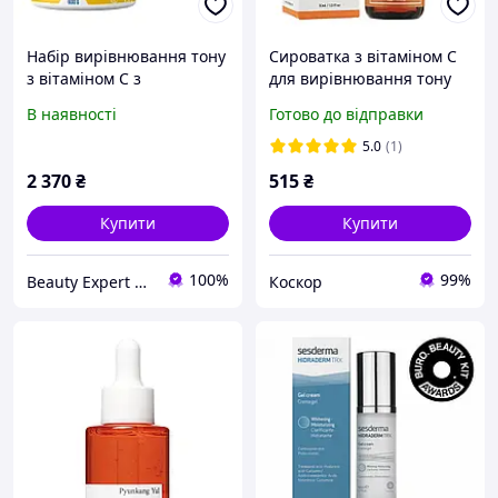
Набір вирівнювання тону
Сироватка з вітаміном C
з вітаміном С з
для вирівнювання тону
колагеновою гранолою
Cos de Baha VA Vitamin C
В наявності
Готово до відправки
Hillary Vitamin C Radiance
15% Serum (VA) 30 мл
& Even Tone Kit with
5.0
(1)
Collagen Granola
2 370
₴
515
₴
Купити
Купити
100%
99%
Beauty Expert — ваш експерт у світі здоров'я та краси
Коскор