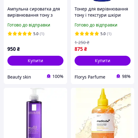
Ампульна сироватка для
Тонер для вирівнювання
вирівнювання тону з
тону і текстури шкіри
ніацинамідом та
Olehenriksen Glow2OH
Готово до відправки
Готово до відправки
екстрактом рису
Dark Spot Toner 190 мл
Dr.Ceuracle Vegan
5.0
(1)
5.0
(1)
NIACIN&RICE Ampoule, 30
1 250
₴
мл
950
₴
875
₴
Купити
Купити
100%
98%
Beauty skin
Florys Parfume