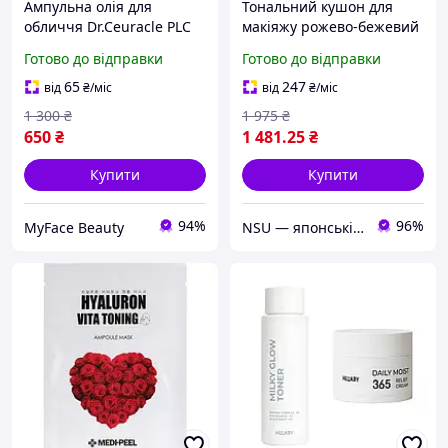
Ампульна олія для
Тональний кушон для
обличчя Dr.Ceuracle PLC
макіяжу рожево-бежевий
Vita K Liposome Oil
для вирівнювання тону
Готово до відправки
Готово до відправки
Ampoule 50 мл для
шкіри та сяйва Spa
вирівнювання тону та
Treatment SPF50+ PA++++
65
247
від
₴
/міс
від
₴
/міс
сяйва шкіри, Green
1 300
₴
1 975
₴
Technology
650
₴
1 481
.25
₴
Купити
Купити
94%
96%
MyFace Beauty
NSU — японські біодобавки, косметика та товари для дому