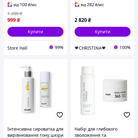
пігментації,
зморшок та тону шкіри
100
282
від
₴
/міс
від
₴
/міс
вирівнювання тону та
1 200
₴
сяйво шкіри, 55г
999
₴
2 820
₴
Купити
Купити
99%
100%
Store Hall
💗CHRISTINA💗
Інтенсивна сироватка для
Набір для глибокого
вирівнювання тону шкіри
зволоження та