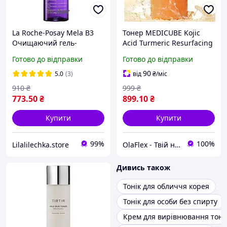
La Roche-Posay Mela B3
Тонер MEDICUBE Kojic
Очищаючий гель-
Acid Turmeric Resurfacing
мікропілінг для
Toner 250 ml освітлення
Готово до відправки
Готово до відправки
вирівнювання тону шкіри
та вирівнювання тону
200 мл 03060
шкіри
90
5.0
(3)
від
₴
/міс
910
₴
999
₴
773
.50
₴
899
.10
₴
Купити
Купити
99%
100%
Lilalilechka.store
OlaFlex - Твій надійний партнер в світі краси!
Дивись також
Тонік для обличчя корея
Тонік для особи без спирту
Крем для вирівнювання тону