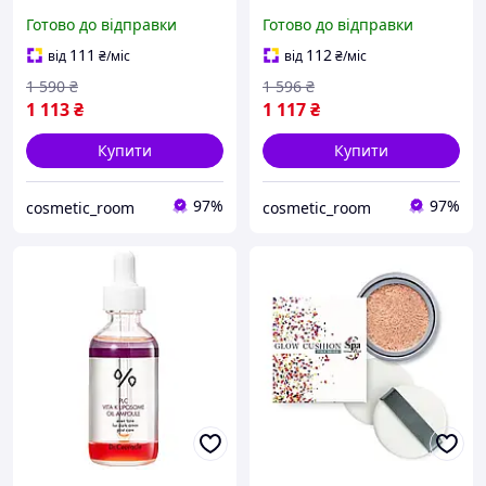
+ Зволожуючий гель для
вирівнювання тону
Готово до відправки
Готово до відправки
вмивання з вітаміном С
Hillary 365 Hydration &
Glow Set
111
112
від
₴
/міс
від
₴
/міс
1 590
₴
1 596
₴
1 113
₴
1 117
₴
Купити
Купити
97%
97%
cosmetic_room
cosmetic_room