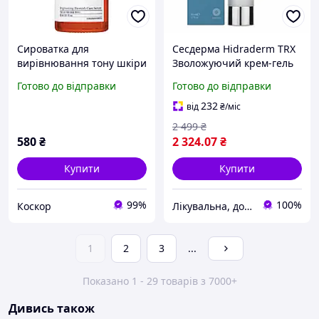
Сироватка для
Сесдерма Hidraderm TRX
вирівнювання тону шкіри
Зволожуючий крем-гель
обличчя Pyunkang Yul
для вирівнювання тону
Готово до відправки
Готово до відправки
Brightening Blemish Care
шкіри Sesderma
Serum 30 ml
Hidraderm TRX Gel Cream,
232
від
₴
/міс
50 мл
2 499
₴
580
₴
2 324
.07
₴
Купити
Купити
99%
100%
Коскор
Лікувальна, доглядова та професійна косметика
1
2
3
...
Показано 1 - 29 товарів з 7000+
Дивись також