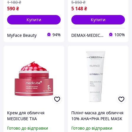
1 180
₴
5 850
₴
590
₴
5 148
₴
Купити
Купити
94%
100%
MyFace Beauty
DEMAX-MEDICARE
Крем для обличчя
Пілінг-маска для обличчя
MEDICUBE TXA
10% AHA+PHA PEEL MASK
Niacinamide Capsule
NUANCE CHRISTINA 75 мл
Готово до відправки
Готово до відправки
Cream 5% освітлення
для вирівнювання