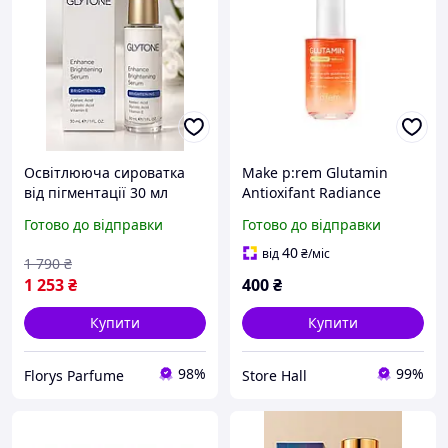
Освітлююча сироватка
Make p:rem Glutamin
від пігментації 30 мл
Antioxifant Radiance
Glytone Enhance
Serum Сироватка для
Готово до відправки
Готово до відправки
Brightening Serum
сяйва, вирівнювання
сироватка для
тону і зволоження шкіри
40
від
₴
/міс
1 790
₴
вирівнювання тону шкіри
50мл
1 253
₴
400
₴
Купити
Купити
98%
99%
Florys Parfume
Store Hall