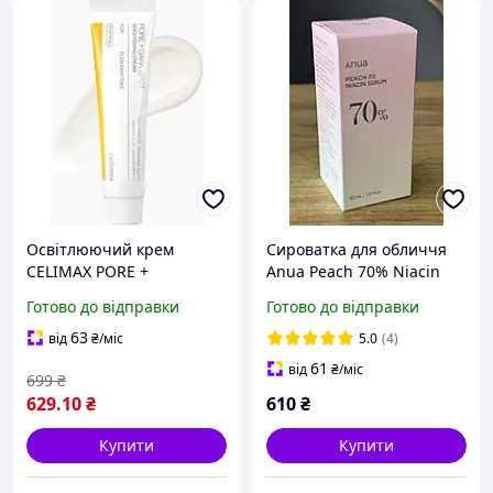
Освітлюючий крем
Сироватка для обличчя
CELIMAX PORE +
Anua Peach 70% Niacin
DARKSPOT Brightening
Serum 30 мл з
Готово до відправки
Готово до відправки
Cream 35 ml
ніацинамідом для сяйва,
вирівнювання тону та
зволоження та
63
від
₴
/міс
5.0
(4)
боротьба з темними
вирівнювання тону
61
від
₴
/міс
699
₴
плямами
629
.10
₴
610
₴
Купити
Купити