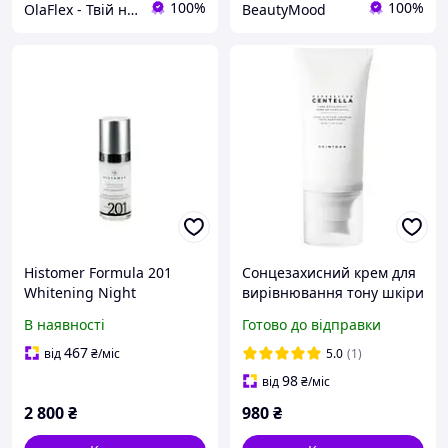
100%
100%
OlaFlex - Твій надійний партнер в світі краси!
BeautyMood
Histomer Formula 201
Сонцезахисний крем для
Whitening Night
вирівнювання тону шкіри
Concentrate - Сироватка
Skin1004 Madagascar
В наявності
Готово до відправки
нічна для вирівнювання
Centella Tone Brightening
тону шкіри 30ml
Tone-Up Sunscreen 50ml
467
від
₴
/міс
5.0
(1)
98
від
₴
/міс
2 800
₴
980
₴