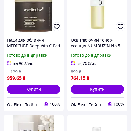
Пади для обличчя
Освітлюючий тонер-
MEDICUBE Deep Vita C Pad
есенція NUMBUZIN No.5
150 g освітлення
Vitamin Boosting Essential
Готово до відправки
Готово до відправки
пігментації, сяйво та
Toner 200 мл для сяйва та
вирівнювання тону шкіри
вирівнювання тону шкіри
96
76
від
₴
/міс
від
₴
/міс
1 129
₴
899
₴
959
.65
₴
764
.15
₴
Купити
Купити
100%
100%
OlaFlex - Твій надійний партнер в світі краси!
OlaFlex - Твій надійний партнер в світі краси!