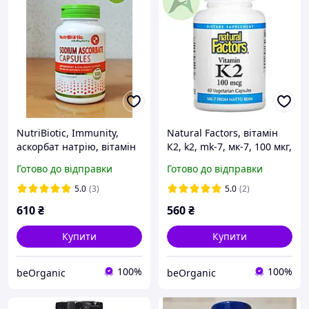
NutriBiotic, Immunity,
Natural Factors, вітамін
аскорбат натрію, вітамін
К2, k2, mk-7, мк-7, 100 мкг,
С, 100 капсул
60 капсул
Готово до відправки
Готово до відправки
5.0
(3)
5.0
(2)
610
₴
560
₴
Купити
Купити
100%
100%
beOrganic
beOrganic