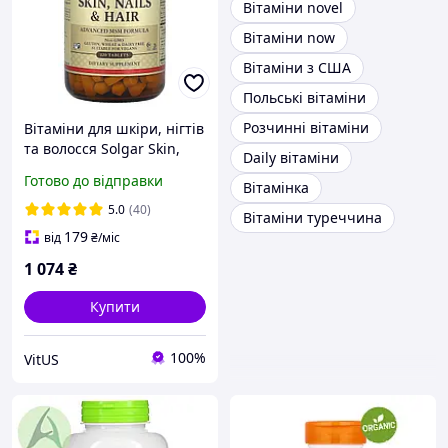
Вітаміни novel
Вітаміни now
Вітаміни з США
Польські вітаміни
Розчинні вітаміни
Вітаміни для шкіри, нігтів
та волосся Solgar Skin,
Daily вітаміни
Nails Hair 120, таблеток
Готово до відправки
Вітамінка
5.0
(40)
Вітаміни туреччина
179
від
₴
/міс
1 074
₴
Купити
100%
VitUS