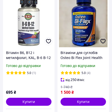
Вітамін B6, B12 і
Вітаміни для суглобів
метилфолат, KAL, B-6 B-12
Osteo Bi Flex Joint Health
Methyl Folate ActivMelt, 60
Triple Strength 120
Готово до відправки
Готово до відправки
розчинних мікротаблеток
таблеток остео бі флекс
flex44 animalflex
5.0
(1)
5.0
(4)
250
від
₴
/міс
1 740
₴
695
₴
1 500
₴
Купити
Купити