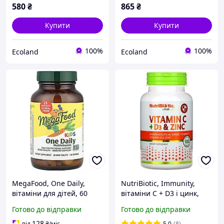
580
₴
865
₴
Купити
Купити
100%
100%
Ecoland
Ecoland
MegaFood, One Daily,
NutriBiotic, Immunity,
вітаміни для дітей, 60
вітаміни C + D3 і цинк,
таблеток
100 капсул
Готово до відправки
Готово до відправки
128
від
₴
/міс
5.0
(8)