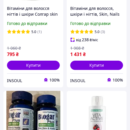
Вітаміни для волосся
Вітаміни для волосся,
нігтів і шкіри Солгар skin
шкіри і нігтів, Skin, Nails
nails and hair 60 tabs
& Hair, Solgar, покращена
Готово до відправки
Готово до відправки
формула МСМ, 120
таблеток
5.0
(1)
5.0
(3)
238
від
₴
/міс
1 060
₴
1 908
₴
795
₴
1 431
₴
Купити
Купити
100%
100%
INSOUL
INSOUL