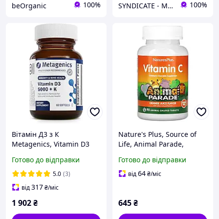
100%
100%
beOrganic
SYNDICATE - Магазин спортивного харчування
Вітамін Д3 з К
Nature's Plus, Source of
Metagenics, Vitamin D3
Life, Animal Parade,
5000 + K, 60 капсул
вітамін C, жувальна
Готово до відправки
Готово до відправки
добавка без цукру для
дітей, смак натурального
64
5.0
(3)
від
₴
/міс
апельсинового
317
від
₴
/міс
1 902
₴
645
₴