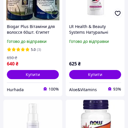
Biogar Plus Вітаміни для
LR Health & Beauty
волосся 60шт. Єгипет
Systems Натуральні
вітаміни ВітаАктив LR
Готово до відправки
Готово до відправки
5.0
(3)
650
₴
640
₴
625
₴
Купити
Купити
100%
93%
Hurhada
Aloe&Vitamins