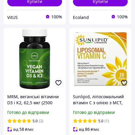
Купити
Купити
100%
100%
VitUS
Ecoland
MRM, веганські вітаміни
Sunlipid, ліпосомальний
D3 і K2, 62,5 мкг (2500
вітамін C з олією з MCT,
МЕ), 60 веганських капсул
30 пакетиків по 5 мл
Готово до відправки
Готово до відправки
5.0
(2)
5.0
(1)
58
86
від
₴
/міс
від
₴
/міс