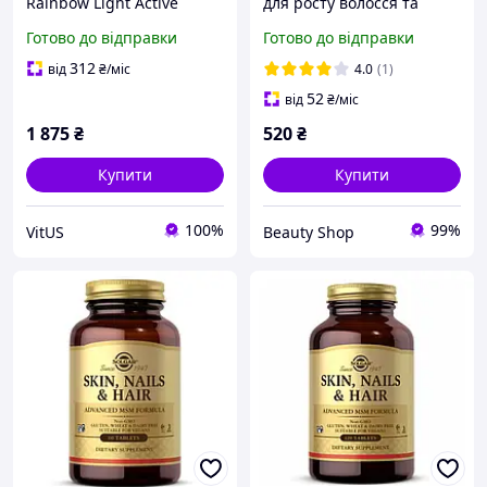
Rainbow Light Active
для росту волосся та
Health Teen Multivitamin
бороди, поліпшення
Готово до відправки
Готово до відправки
90 таблеток
шкіри з біотином Minox
Biotin pro Man, 100 таб
312
від
₴
/міс
4.0
(1)
52
від
₴
/міс
1 875
₴
520
₴
Купити
Купити
100%
99%
VitUS
Beauty Shop