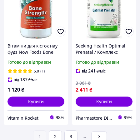
Вітаміни для кісток нау
Seeking Health Optimal
фудз Now Foods Bone
Prenatal / Комплекс
Strength 240 капсул
вітамінів для вагітних 240
Готово до відправки
Готово до відправки
капсул
241
5.0
(1)
від
₴
/міс
187
від
₴
/міс
3 061
₴
1 120
₴
2 411
₴
Купити
Купити
98%
99%
Vitamin Rocket
Pharmastore DISCOUNT
1
2
3
...