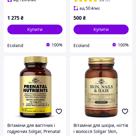
50
від
₴
/міс
1 275
₴
500
₴
Купити
Купити
100%
100%
Ecoland
Ecoland
Вітаміни для вагітних і
Вітаміни для шкіри, нігтів
годуючих Solgar, Prenatal
і волосся Solgar Skin,