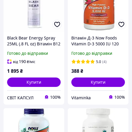
Black Bear Energy Spray
Вітамін Д-3 Now Foods
25ML (.8 FL oz) Вітамін В12
Vitamin D-3 5000 IU 120
у спреї 25мл, строк до
капс.
Готово до відправки
Готово до відправки
20/03/2026
190
від
₴
/міс
5.0
(4)
1 895
₴
388
₴
Купити
Купити
100%
100%
СВІТ КАПСУЛ
Vitaminka