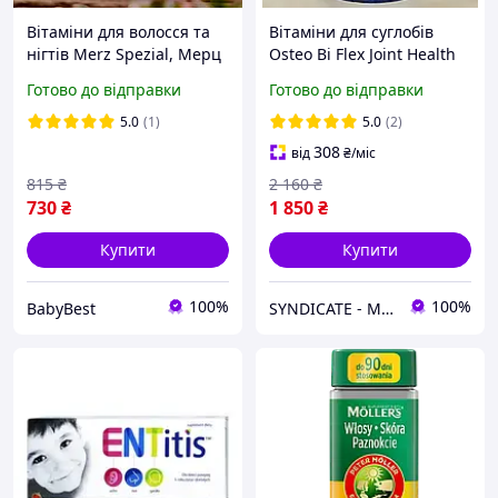
Вітаміни для волосся та
Вітаміни для суглобів
нігтів Merz Spezial, Мерц
Osteo Bi Flex Joint Health
дряже 60 шт
Triple Strength 200
Готово до відправки
Готово до відправки
таблеток остео бі флекс
flex44 animalflex
5.0
(1)
5.0
(2)
308
від
₴
/міс
815
₴
2 160
₴
730
₴
1 850
₴
Купити
Купити
100%
100%
BabyBest
SYNDICATE - Магазин спортивного харчування