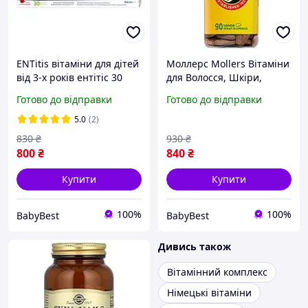
ENTitis вітаміни для дітей
Моллерс Mollers Вітаміни
від 3-х років ентітіс 30
для Волосся, Шкіри,
таблеток з полуничним
Нігтів, 90 таблеток
Готово до відправки
Готово до відправки
смаком
5.0
(2)
830
₴
930
₴
800
₴
840
₴
Купити
Купити
100%
100%
BabyBest
BabyBest
Дивись також
Вітамінний комплекс
Німецькі вітаміни