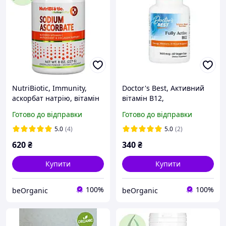
NutriBiotic, Immunity,
Doctor's Best, Активний
аскорбат натрію, вітамін
вітамін В12,
С, порошок, 227 г
метилкобаламін, 1500 мкг,
Готово до відправки
Готово до відправки
60 капсул
5.0
(4)
5.0
(2)
620
₴
340
₴
Купити
Купити
100%
100%
beOrganic
beOrganic