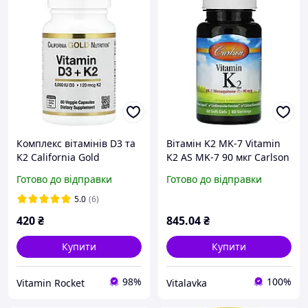
Комплекс вітамінів D3 та
Вітамін K2 MK-7 Vitamin
K2 California Gold
K2 AS MK-7 90 мкг Carlson
Nutrition Vitamin D3 + K2
Labs, 60 капсул
Готово до відправки
Готово до відправки
as MK-7, 60 Veggie
Capsules
5.0
(6)
420
₴
845
.04
₴
Купити
Купити
98%
100%
Vitamin Rocket
Vitalavka