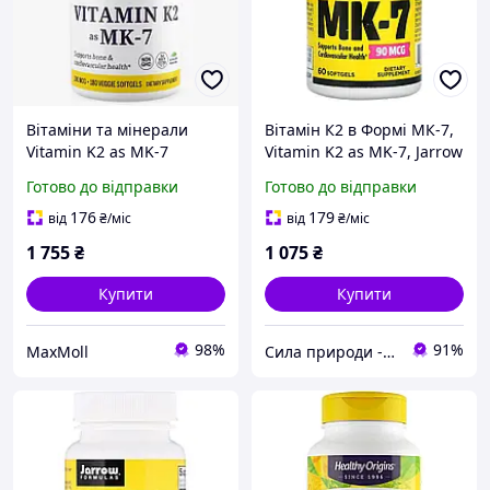
Вітаміни та мінерали
Вітамін К2 в Формі МК-7,
Vitamin K2 as MK-7
Vitamin K2 as MK-7, Jarrow
Natural 100 mcg, 180
Formulas, 90 мкг, 60
Готово до відправки
Готово до відправки
вегакапсул Healthy
капсул
Origins CL0080163
176
179
від
₴
/міс
від
₴
/міс
1 755
₴
1 075
₴
Купити
Купити
98%
91%
MaxMoll
Сила природи - Здорова Родина