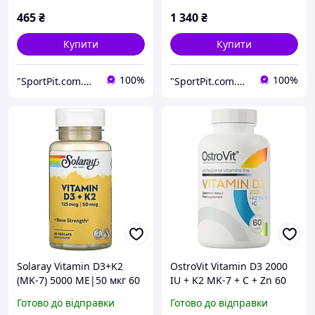
465
₴
1 340
₴
Купити
Купити
100%
100%
"SportPit.com.ua"- Интернет-магазин спортивного питания.
"SportPit.com.ua"- Интернет-магазин спортивного питания.
Solaray Vitamin D3+K2
OstroVit Vitamin D3 2000
(MK-7) 5000 ME|50 мкг 60
IU + K2 MK-7 + C + Zn 60
vcaps
капс
Готово до відправки
Готово до відправки