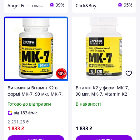
99%
95%
Angel Fit - товари для здоров'я, спорту та активного життя
Click&Buy
Витамины Вітамін K2 в
Вітамін K2 у формі MK-7,
формі MK-7, 90 мкг, MK-7,
90 мкг, MK-7, Vitamin K2
Vitamin K2 as MK-7, Jarrow
as MK-7, Jarrow Formula,
Готово до відправки
В наявності
Formulas, 120 гелевих
120 гелевих капсул
капсул
183
від
₴
/міс
2 291
.25
₴
1 833
₴
1 833
₴