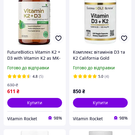
FutureBiotics Vitamin K2 +
Комплекс вітамінів D3 та
D3 with Vitamin K2 as MK-
K2 California Gold
7 120 капсул (4384304381)
Nutrition Vitamin D3 + K2
Готово до відправки
Готово до відправки
as MK-7, 180 Veggie
Capsules
4.8
(5)
5.0
(4)
630
₴
611
₴
850
₴
Купити
Купити
98%
98%
Vitamin Rocket
Vitamin Rocket