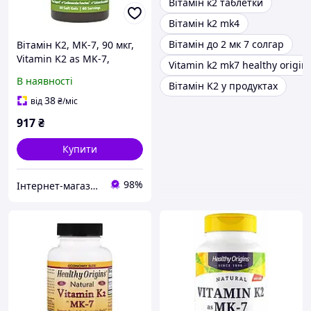
Вітамін к2 таблетки
Вітамін k2 mk4
Вітамін до 2 мк 7 солгар
Вітамін K2, MK-7, 90 мкг,
Vitamin K2 as MK-7,
Vitamin k2 mk7 healthy origin
Carlson, 60 желатинових
В наявності
Вітамін K2 у продуктах
капсул
38
від
₴
/міс
917
₴
Купити
98%
Інтернет-магазин спортивного харчування у Вінниці «Kings Nutrition»