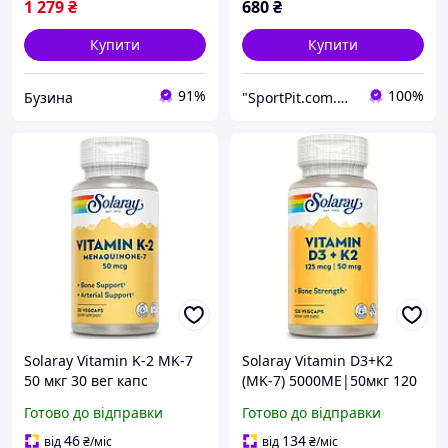
1 279
₴
680
₴
Купити
Купити
91%
100%
Бузина
"SportPit.com.ua"- Интернет-магазин спортивного питания.
Solaray Vitamin K-2 MK-7
Solaray Vitamin D3+K2
50 мкг 30 вег капс
(MK-7) 5000ME|50мкг 120
vcaps
Готово до відправки
Готово до відправки
46
134
від
₴
/міс
від
₴
/міс