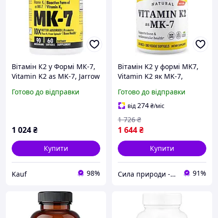
Вітамін К2 у Формі МК-7,
Вітамін K2 у формі MK7,
Vitamin K2 as MK-7, Jarrow
Vitamin K2 як MK-7,
Formula, 90 мкг, 60 капсул
Healthy Origins, 100 мкг,
Готово до відправки
Готово до відправки
180 вегетаріанських
м'яких капсул
274
від
₴
/міс
1 726
₴
1 024
₴
1 644
₴
Купити
Купити
98%
91%
Kauf
Сила природи - Здорова Родина