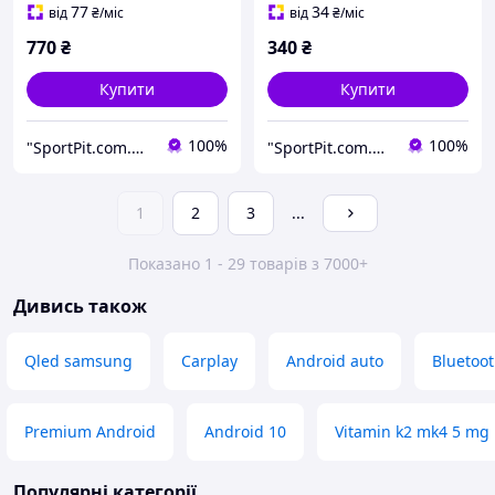
77
34
від
₴
/міс
від
₴
/міс
770
₴
340
₴
Купити
Купити
100%
100%
"SportPit.com.ua"- Интернет-магазин спортивного питания.
"SportPit.com.ua"- Интернет-магазин спортивного питания.
1
2
3
...
Показано 1 - 29 товарів з 7000+
Дивись також
Qled samsung
Carplay
Android auto
Bluetoo
Premium Android
Android 10
Vitamin k2 mk4 5 mg
Популярні категорії