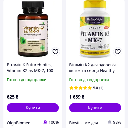
Вітамін K Futurebiotics,
Вітамін K2 для здоров'я
Vitamin K2 as MK-7, 100
кісток та серця Healthy
mcg, 100 Vegetarian
Origins Vitamin K2 as MK-
Готово до відправки
Готово до відправки
Capsules, оригінал.
7 100 мкг 180 кап
Доставка з США/ЄС
5.0
(1)
протягом 14 днів
625
₴
1 659
₴
Купити
Купити
100%
98%
OlgaBiomed
Biovit - все для здоров'я та краси