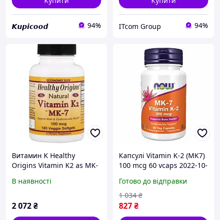
Купити
Купити
94%
94%
𝙆𝙪𝙥𝙞𝙘𝙤𝙤𝙙
ITcom Group
Витамин K Healthy
Капсулі Vitamin K-2 (MK7)
Origins Vitamin K2 as MK-
100 mcg 60 vcaps 2022-10-
7 Natural 180 Veg Softgels
0461
В наявності
Готово до відправки
(000001703)
1 034
₴
2 072
₴
827
₴