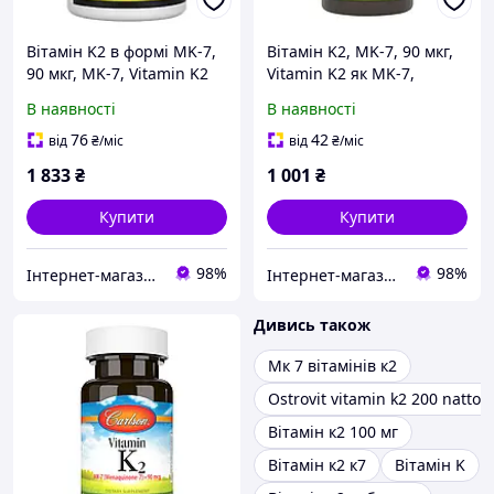
Вітамін K2 в формі MK-7,
Вітамін K2, MK-7, 90 мкг,
90 мкг, MK-7, Vitamin K2
Vitamin K2 як MK-7,
as MK-7, Jarrow Formulas,
Carlson, 60 желатинових
В наявності
В наявності
120 гелевих капсул
капсул
76
42
від
₴
/міс
від
₴
/міс
1 833
₴
1 001
₴
Купити
Купити
98%
98%
Інтернет-магазин спортивного харчування у Вінниці «Kings Nutrition»
Інтернет-магазин спортивного харчування у Вінниці «Kings Nutrition»
Дивись також
Мк 7 вітамінів к2
Ostrovit vitamin k2 200 natto 
Вітамін к2 100 мг
Вітамін к2 к7
Вітамін K