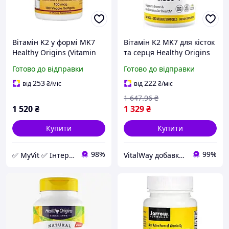
Вітамін K2 у формі MK7
Вітамін K2 MK7 для кісток
Healthy Origins (Vitamin
та серця Healthy Origins
K2 as MK-7) 100 мкг 180
Vitamin K2 as MK-7 100
Готово до відправки
Готово до відправки
шт
мкг 180 кап
253
222
від
₴
/міс
від
₴
/міс
1 647
.96
₴
1 520
₴
1 329
₴
Купити
Купити
98%
99%
✅ MyVit ✅ Інтернет-магазин товарів для здорового життя
VitalWay добавки для здоров'я