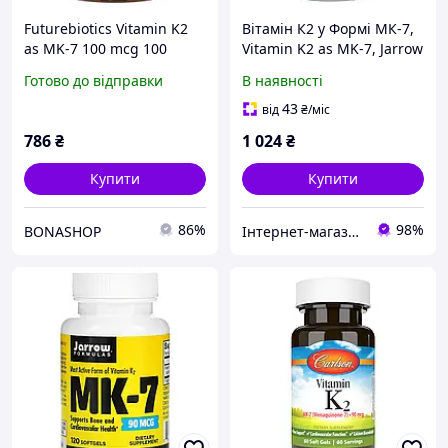
Futurebiotics Vitamin K2
Вітамін К2 у Формі МК-7,
as MK-7 100 mcg 100
Vitamin K2 as MK-7, Jarrow
рослинних капсул
Formulas, 90 мкг, 60
Готово до відправки
В наявності
капсул
43
від
₴
/міс
786
₴
1 024
₴
Купити
Купити
86%
98%
BONASHOP
Інтернет-магазин спортивного харчування у Вінниці «Kings Nutrition»