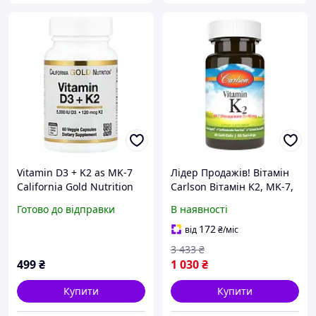
Vitamin D3 + K2 as MK-7
Лідер Продажів! Вітамін
California Gold Nutrition
Carlson Вітамін K2, MK-7,
60 капсул
90 мкг, Vitamin K2 as MK-
Готово до відправки
В наявності
7, 60 желатинових
(CL10710) - КлікБай
172
від
₴
/міс
3 433
₴
499
₴
1 030
₴
Купити
Купити