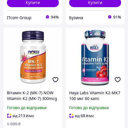
Купити
Купити
94%
91%
ITcom Group
Бузина
Вітамін К-2 (МК-7) NOW
Haya Labs Vitamin K2-MK7
Vitamin K2 (MK-7) 300mcg
100 мкг 60 капс
- 60 vcaps
Готово до відправки
Готово до відправки
213
68
від
₴
/міс
від
₴
/міс
1 599
₴