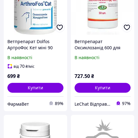
Ветпрепарат Dolfos
Ветпрепарат
АртроФос Кет міні 90
Оксиклозанід 600 для
таблеток для котів (192-
дегельмінтизації 50
В наявності
В наявності
90)
таблеток
70
від
₴
/міс
699
₴
727
.50
₴
Купити
Купити
89%
97%
ФармаВет
LeChat Відправка від 1 до 5 днів! На деякі товари може бути передплата!