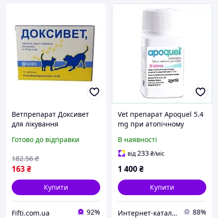
Ветпрепарат Доксивет
Vet препарат Apoquel 5.4
для лікування
mg при атопічному
трансмісивних
дерматиті 20 таб
Готово до відправки
В наявності
захворювань, 50 мг 10
77PA39941
таблеток
233
від
₴
/міс
182
.56
₴
163
₴
1 400
₴
Купити
Купити
92%
88%
Fifti.com.ua
Интер​н​ет-ка​талог ​с​​ки​док "iBag.ua"