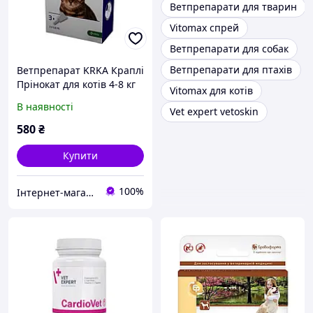
Ветпрепарати для тварин
Vitomax спрей
Ветпрепарати для собак
Ветпрепарати для птахів
Ветпрепарат KRKA Краплі
Прінокат для котів 4-8 кг
Vitomax для котів
80/8мг Спот-он 0,8 мл
В наявності
Vet expert vetoskin
580
₴
Купити
100%
Інтернет-магазин "ZooRiva"