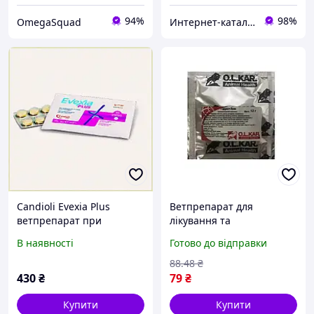
94%
98%
OmegaSquad
Интерн​ет-кат​а​л​ог ск​​и​до​к "GALANTI"
Candioli Evexia Plus
Ветпрепарат для
ветпрепарат при
лікування та
ідіопатичному циститі 10
профілактики шлунково-
В наявності
Готово до відправки
шт, 8H52H5617
кишкових та легеневих
гельмінтозів O.L.KAR
88
.48
₴
Гідро+Лев, 12г
430
₴
79
₴
Купити
Купити