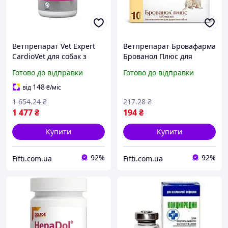
Ветпрепарат Vet Expert
Ветпрепарат Бровафарма
CardioVet для собак з
Брованол Плюс для
проблемами серця 90
дорослих собак 10
Готово до відправки
Готово до відправки
таблеток
таблеток підтримка
суглобів та імунітету
148
від
₴
/міс
1 654
.24
₴
217
.28
₴
1 477
₴
194
₴
Купити
Купити
92%
92%
Fifti.com.ua
Fifti.com.ua