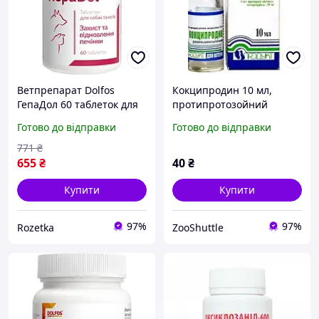
Ветпрепарат Dolfos
Кокципродин 10 мл,
ГепаДол 60 таблеток для
протипротозойний
собак та котів (982-60)
вет.препарат для сільгосп
Готово до відправки
Готово до відправки
птиці
771
₴
655
₴
40
₴
Купити
Купити
97%
97%
Rozetka
ZooShuttle