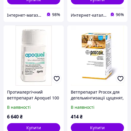
98%
96%
Інтернет-магазин NeonLemon
Интернет-ка​талог ски​д​​ок "ХО-РО-ШО!"
Протиалергічний
Ветпрепарат Procox для
ветпрепарат Apoquel 100
дегельмінтизації цуценят,
таб для середніх собак
784619BAT7
В наявності
В наявності
K77B3K9797
6 640
₴
414
₴
Купити
Купити