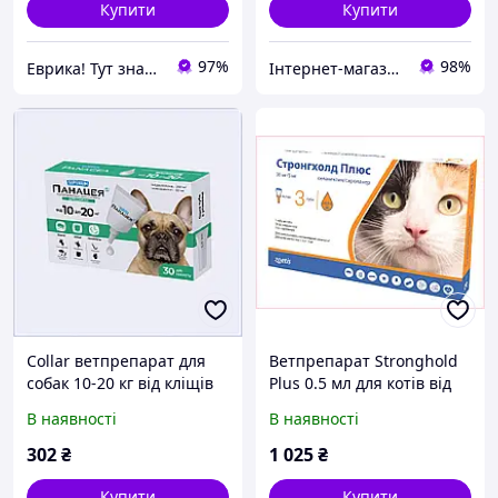
Купити
Купити
97%
98%
Еврика! Тут знайдеться все!
Інтернет-магазин NeonLemon
Collar ветпрепарат для
Ветпрепарат Stronghold
собак 10-20 кг від кліщів
Plus 0.5 мл для котів від
та гельмінтів,
кліщів та вошей, 3 туби,
В наявності
В наявності
M8821T53E7
8H5019ME25
302
₴
1 025
₴
Купити
Купити