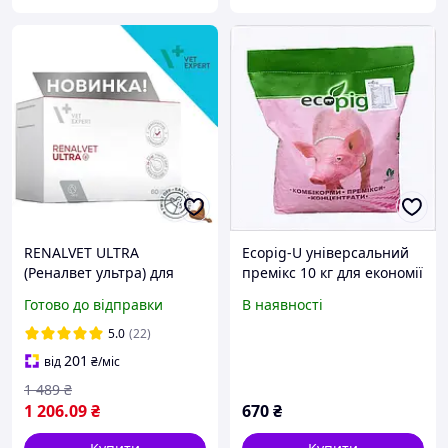
RENALVET ULTRA
Ecopig-U універсальний
(Реналвет ультра) для
премікс 10 кг для економії
підтримки функції нирок
ветпрепаратів,
Готово до відправки
В наявності
у котів 60 к. блістер
90K2952K8
5.0
(22)
201
від
₴
/міс
1 489
₴
1 206
.09
₴
670
₴