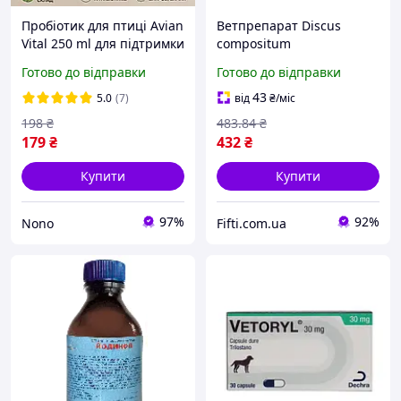
Пробіотик для птиці Avian
Ветпрепарат Discus
Vital 250 ml для підтримки
compositum
травлення та імунітету,
гомеопатичний засіб для
Готово до відправки
Готово до відправки
ветпрепарати для птиці
суглобів 5 мл, ціна за 1
ампулу
43
5.0
(7)
від
₴
/міс
198
₴
483
.84
₴
179
₴
432
₴
Купити
Купити
97%
92%
Nono
Fifti.com.ua