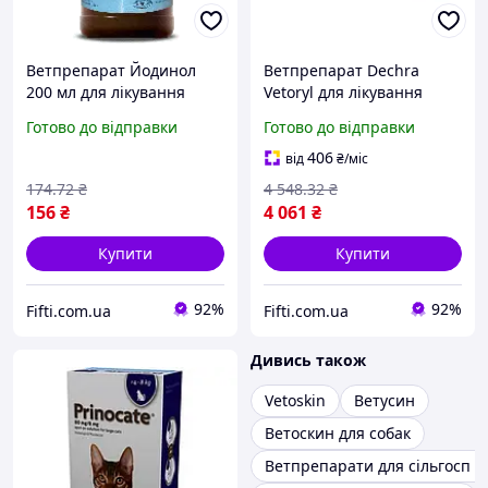
Ветпрепарат Йодинол
Ветпрепарат Dechra
200 мл для лікування
Vetoryl для лікування
шлунково-кишкових
хвороби Кушинга 30 мг,
Готово до відправки
Готово до відправки
захворювань
30 капсул
406
від
₴
/міс
174
.72
₴
4 548
.32
₴
156
₴
4 061
₴
Купити
Купити
92%
92%
Fifti.com.ua
Fifti.com.ua
Дивись також
Vetoskin
Ветусин
Ветоскин для собак
Ветпрепарати для сільгосп 