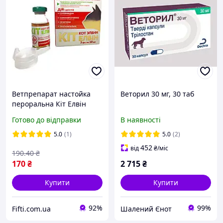
Ветпрепарат настойка
Веторил 30 мг, 30 таб
пероральна Кіт Елвін
протизапальна 3 флакони
Готово до відправки
В наявності
по 10 мл
5.0
(1)
5.0
(2)
452
від
₴
/міс
190
.40
₴
170
₴
2 715
₴
Купити
Купити
92%
99%
Fifti.com.ua
Шалений Єнот