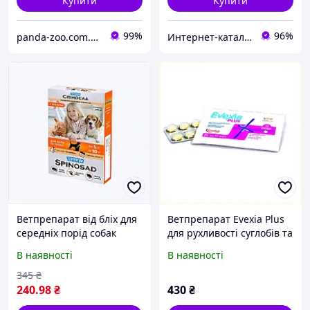
Купити
Купити
99%
96%
panda-zoo.com.ua
Интернет-кат​алог ск​​ид​​​ок "TRIVIA"
Ветпрепарат від бліх для
Ветпрепарат Evexia Plus
середніх порід собак
для рухливості суглобів та
Superium 1 табл,
при запаленні 8525X61H7
В наявності
В наявності
56X98K7A67
345
₴
240
.98
₴
430
₴