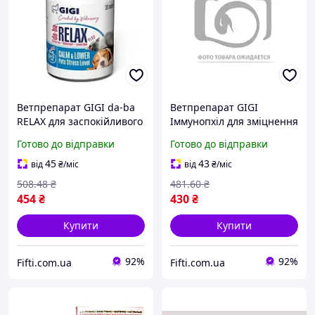
Ветпрепарат GIGI da-ba
Ветпрепарат GIGI
RELAX для заспокійливого
Іммунопхіл для зміцнення
та протистресового дії 30
імунітету у собак та котів
Готово до відправки
Готово до відправки
таблеток
30 капсул
45
43
від
₴
/міс
від
₴
/міс
508
.48
₴
481
.60
₴
454
₴
430
₴
Купити
Купити
92%
92%
Fifti.com.ua
Fifti.com.ua