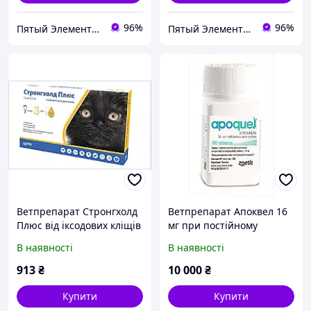
96%
96%
Пятый Элемент - всё, что вам нужно
Пятый Элемент - всё, что вам нужно
Ветпрепарат Стронгхолд
Ветпрепарат Апоквел 16
Плюс від іксодових кліщів
мг при постійному
та бліх для котів,
свербінні шкіри собак,
В наявності
В наявності
7739793BK
AT7739867
913
₴
10 000
₴
Купити
Купити