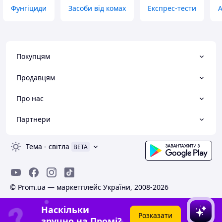
Фунгіциди
Засоби від комах
Експрес-тести
А
Покупцям
Продавцям
Про нас
Партнери
Тема
-
світла
BETA
© Prom.ua — маркетплейс України, 2008-2026
Наскільки
Розказати
зручно на Промі?