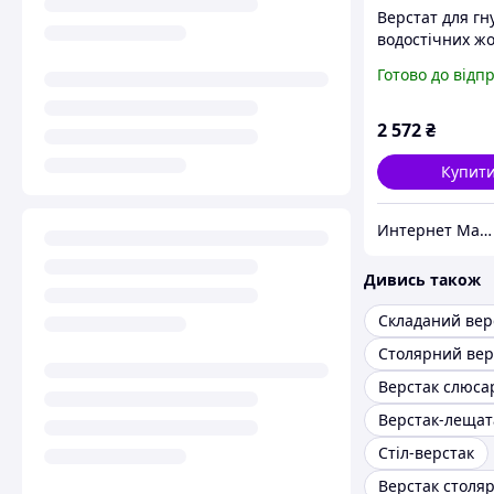
Верстат для гн
водостічних жо
(упаковка / 4/96
Готово до відп
2 572
₴
Купит
Интернет Магазин #Auto_Vida
Дивись також
Складаний вер
Столярний вер
Верстак слюса
Верстак-лещат
Стіл-верстак