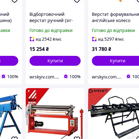
чний
Відбортовочний
Верстат формувальн
шина)
верстат ручний (зіг-
англійське колесо
ля
машина) STALEX RM-18
STALEX F-1.2х560 для
равки
Готово до відправки
Готово до відправки
овим
для роботи з листовим
роботи з м'якою
металом
сталлю та алюмінієм
2542
5297
від
₴
/міс
від
₴
/міс
й
15 254
₴
31 780
₴
и
Купити
Купити
100%
100%
10
wrskyiv.com.ua
wrskyiv.com.ua