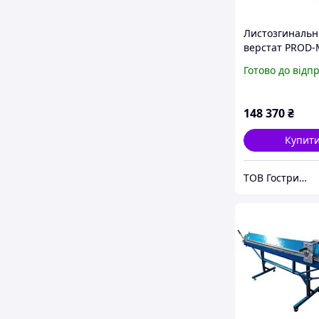
Листозгиналь
верстат PROD
ZGR-3140 Лист
Готово до відп
0.8х3140 мм
148 370
₴
Купит
ТОВ Гострий Кут