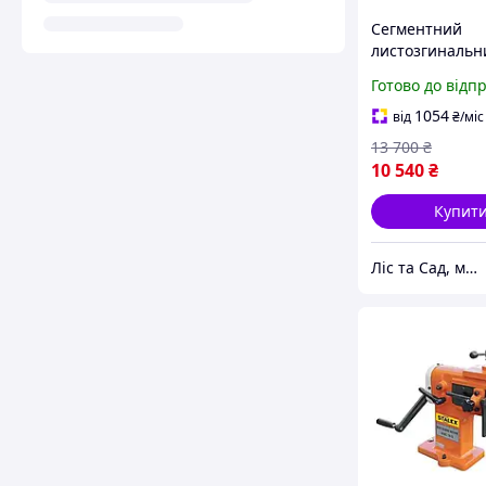
Сегментний
листозгинальн
верстат Holzm
Готово до відп
320
1054
від
₴
/міс
13 700
₴
10 540
₴
Купит
Ліс та Сад, магазин інструментів та садової техніки