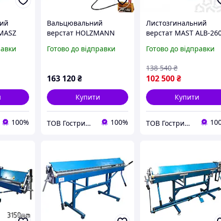
ний
Вальцювальний
Листозгинальний
-MASZ
верстат HOLZMANN
верстат MAST ALB-26
огиб
RBM 1300x75x1.5 мм
Листогиб
равки
Готово до відправки
Готово до відправки
138 540
₴
163 120
₴
102 500
₴
и
Купити
Купити
100%
100%
10
ТОВ Гострий Кут
ТОВ Гострий Кут