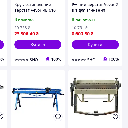
Круглозгинальний
Ручний верстат Vevor 2
верстат Vevor RB 610
в 1 для згинання
для листового металу
металу: усадка та
В наявності
В наявності
до 0.8 мм, ручний
розтягування, 2 сталеві
ий
роликовий згинач
губки
29 758
₴
10 751
₴
23 806
.40
₴
8 600
.80
₴
Купити
Купити
0%
100%
100%
⭐️⭐️⭐️⭐️⭐️ SHOPPEEE
⭐️⭐️⭐️⭐️⭐️ SHOPPEEE