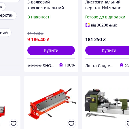
3-валковий
Листозгинальний
аж
круглозгинальний
верстат Holzmann
верстат Vevor для
АКМ1520
ерстак
В наявності
Готово до відправки
листового металу до
300 мм, ручний
30208
від
₴
/міс
трубозгинальний
ьний
11 483
₴
верстат
9 186
.40
₴
181 250
₴
Купити
Купити
100%
9
⭐️⭐️⭐️⭐️⭐️ SHOPPEEE
Ліс та Сад, магазин інструментів та садової техніки