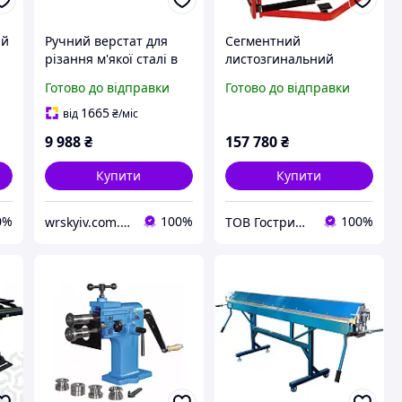
ий
Ручний верстат для
Сегментний
різання м'якої сталі в
листозгинальний
холодному стані
верстат HOLZMANN
Готово до відправки
Готово до відправки
діаметром до 24 мм
AKM1270PS Листогиб
STALEX MS-24
1270х2 мм
1665
від
₴
/міс
9 988
₴
157 780
₴
Купити
Купити
0%
100%
100%
wrskyiv.com.ua
ТОВ Гострий Кут