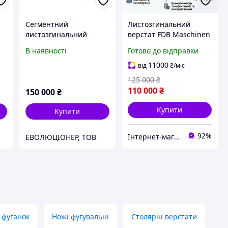
Сегментний
Листозгинальний
листозгинальний
верстат FDB Maschinen
50
верстат ЛСУ-1270х2
ESF1260B, 1250 мм, 1,5
В наявності
Готово до відправки
мм
11000
від
₴
/міс
125 000
₴
110 000
₴
150 000
₴
Купити
Купити
92%
Інтернет-магазин ЕлектроХаус
ЕВОЛЮЦІОНЕР, ТОВ
 фуганок
Ножі фугувальні
Столярні верстати