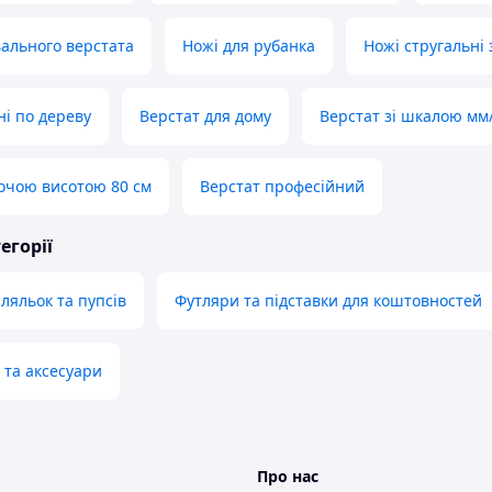
вального верстата
Ножі для рубанка
Ножі стругальні 
ні по дереву
Верстат для дому
Верстат зі шкалою м
бочою висотою 80 см
Верстат професійний
егорії
ляльок та пупсів
Футляри та підставки для коштовностей
 та аксесуари
Про нас