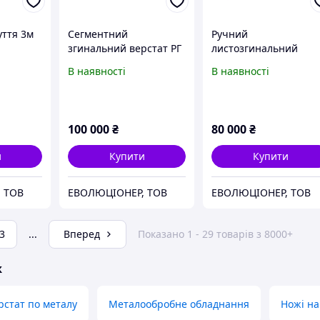
уття 3м
Сегментний
Ручний
згинальний верстат РГ
листозгинальний
Дніпро 2м
верстат РГ Дніпро 21
В наявності
В наявності
100 000
₴
80 000
₴
и
Купити
Купити
 ТОВ
ЕВОЛЮЦІОНЕР, ТОВ
ЕВОЛЮЦІОНЕР, ТОВ
3
...
Вперед
Показано 1 - 29 товарів з 8000+
ж
стат по металу
Металообробне обладнання
Ножі на