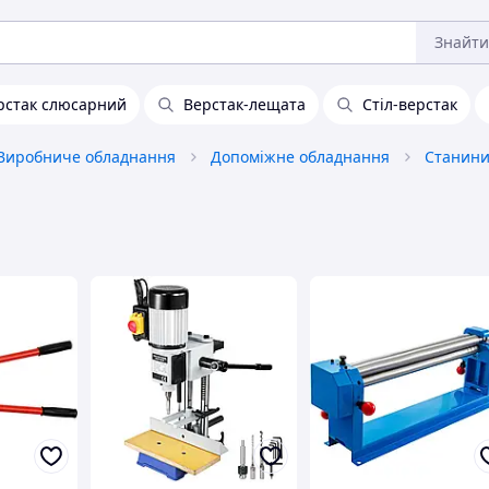
Знайти
рстак слюсарний
Верстак-лещата
Стіл-верстак
Виробниче обладнання
Допоміжне обладнання
Станини,