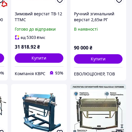
Зимовий верстат TB-12
Ручний згинальний
00
ТТМС
верстат 2,65м РГ
Дніпро
Готово до відправки
В наявності
5303
від
₴
/міс
31 818
.92
₴
90 000
₴
Купити
Купити
0%
93%
Компанія КВРС
ЕВОЛЮЦІОНЕР, ТОВ