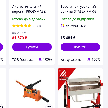
Листозгинальний
Верстат зигувальний
верстат PROD-MASZ
ручний STALEX RM-08
ZGR 2140х0.8 мм
(комплектується
Готово до відправки
Готово до відправки
Листогиб
шістьма наборами
стандартних роликів)
2580
5.0
(1)
від
₴
/міс
86 210
₴
81 570
₴
15 481
₴
Купити
Купити
0%
100%
100%
ТОВ Гострий Кут
wrskyiv.com.ua