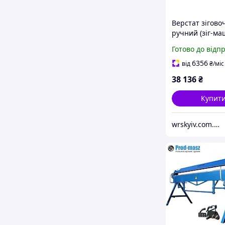
Верстат зігово
ручний (зіг-ма
STALEX TB-12 д
Готово до відп
роботи з лист
металом/
6356
від
₴
/міс
відбортовочни
38 136
₴
верстат
Купит
wrskyiv.com.ua