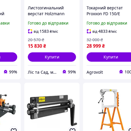
Листозгинальний
Токарний верстат
ий
верстат Holzmann
Proxxon FD 150/E
ann AKM
AKM610ECO
равки
Готово до відправки
Готово до відправки
1583
4833
від
₴
/міс
від
₴
/міс
20 570
₴
32 000
₴
15 830
₴
28 999
₴
и
Купити
Купити
99%
99%
10
Ліс та Сад, магазин інструментів та садової техніки
Agrovolt