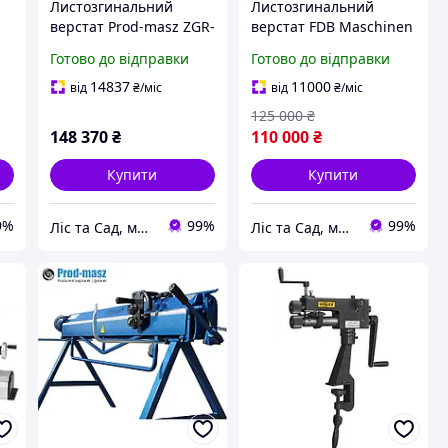
Листозгинальний
Листозгинальний
верстат Prod-masz ZGR-
верстат FDB Maschinen
3000
ESF 1260B
Готово до відправки
Готово до відправки
14837
11000
від
₴
/міс
від
₴
/міс
125 000
₴
148 370
₴
110 000
₴
Купити
Купити
9%
99%
99%
Ліс та Сад, магазин інструментів та садової техніки
Ліс та Сад, магазин інструментів та садової техніки