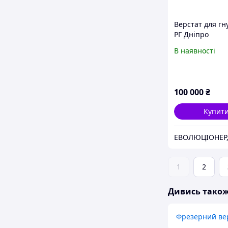
Верстат для гн
РГ Дніпро
В наявності
100 000
₴
Купит
ЕВОЛЮЦІОНЕР,
1
2
Дивись тако
Фрезерний вер