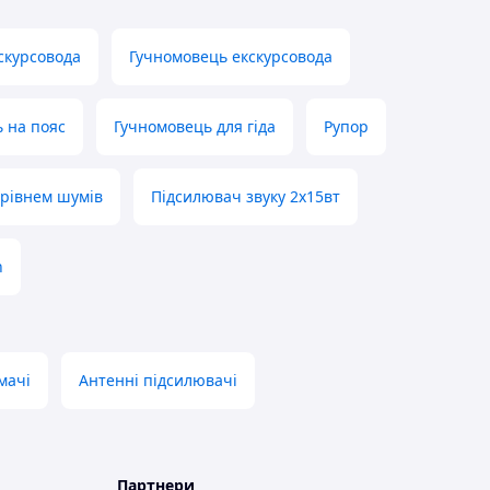
скурсовода
Гучномовець екскурсовода
 на пояс
Гучномовець для гіда
Рупор
 рівнем шумів
Підсилювач звуку 2х15вт
h
мачі
Антенні підсилювачі
Партнери