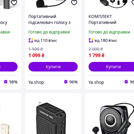
Портативний
КОМПЛЕКТ
лосу
підсилювач голосу з
Портативний
ичним
мікрофоном, Bluetooth
підсилювач голосу
равки
Готово до відправки
Готово до відправки
icePro
колонка для
Giecy G300 з
викладачів, 2200 мАг,
бездротовим UHF
110
180
від
₴
/міс
від
₴
/міс
8W
мікрофоном
1 500
₴
2 000
₴
гарнітурою, Bluetooth
1 099
₴
1 799
₴
USB, TF, FM радіо
и
Купити
Купити
98%
96%
9
Ya.shop
Ya.shop