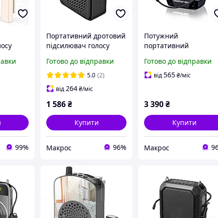
Портативний дротовий
Потужний
лосу
підсилювач голосу
портативний
Вт з
Takstar E180M Black
бездротовий
равки
Готово до відправки
Готово до відправки
крофоном
підсилювач голосу з
бежевий
гарнітурним
565
5.0
(2)
від
₴
/міс
мікрофоном Takstar
264
від
₴
/міс
E8W
1 586
₴
3 390
₴
и
Купити
Купити
99%
96%
9
Макрос
Макрос