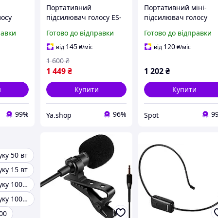
Портативний
Портативний міні-
лосу
підсилювач голосу ES-
підсилювач голосу
W з
S57 10 Вт з
SHIDU M100 10Вт
равки
Готово до відправки
Готово до відправки
крофоном
бездротовим
1800мАч Bluetooth з
бежевий
петличним
мікрофоном чорний
145
120
від
₴
/міс
від
₴
/міс
мікрофоном, Bluetooth,
1 600
₴
чорний
1 449
₴
1 202
₴
и
Купити
Купити
99%
96%
9
Ya.shop
Spot
ку 50 вт
ку 15 вт
Підсилювач звуку 100 вт
Підсилювач звуку 1000 вт
00