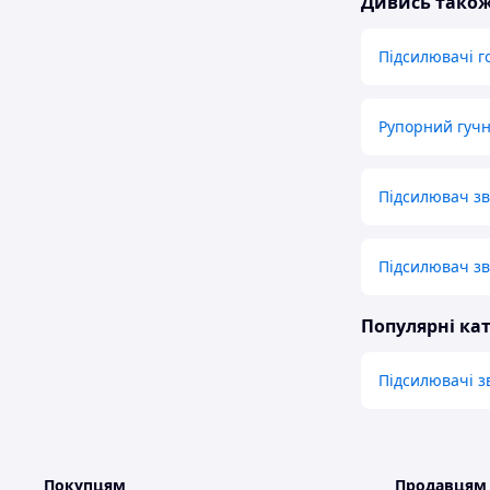
Дивись тако
Підсилювачі г
Рупорний гуч
Підсилювач зв
Підсилювач зв
Популярні кат
Підсилювачі з
Покупцям
Продавцям