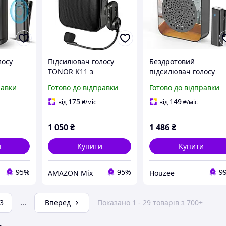
лосу
Підсилювач голосу
Бездротовий
TONOR K11 з
підсилювач голосу
бездротовим
PRUNUS A10 з
равки
Готово до відправки
Готово до відправки
іпсою,
мікрофоном-
петличним мікрофон
гарнітурою,система
для викладачів та
175
149
від
₴
/міс
від
₴
/міс
осу з
гучного зв'язку
тренерів
1 050
₴
1 486
₴
и
Купити
Купити
95%
95%
9
AMAZON Mix
Houzee
3
...
Вперед
Показано 1 - 29 товарів з 700+