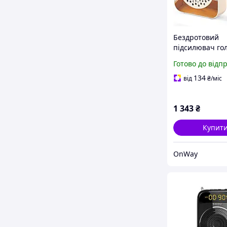
Бездротовий
підсилювач го
PRUNUS A10 15 
Готово до відп
петличним мі
Bluetooth 5.3 
134
від
₴
/міс
3000 мАг
1 343
₴
Купит
OnWay