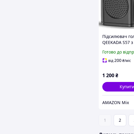
Підсилювач го
QEEKADA S57 з
бездротовим
Готово до відп
мікрофоном-кл
персональний
200
від
₴
/міс
підсилювач гол
Bluetooth-
1 200
₴
акумулятором
Купит
AMAZON Mix
1
2