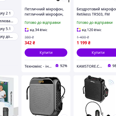
Петличний мікрофон,
Бездротовий мікрофо
ку 2 1
петличний мікрофон,
Retikess TR503, FM
сумісний з
гарнітура Hands-Free
Китайські підсилювачі звуку
Готово до відправки
Готово до відправки
портативним
акумулятором для
ку 5.1
підсилювачем голосу,
підсилювача голосу
34
120
від
₴
/міс
від
₴
/міс
бездротовий
Black
Підсилювач звуку домашній
380
₴
1 400
₴
передавач -
342
₴
1 199
₴
однонаправлений
Купити
Купити
92%
9
Техномікс - інтернет - магазин якісної техніки, електроніки та інших товарів для дому та роботи
KAMSTORE.COM.UA