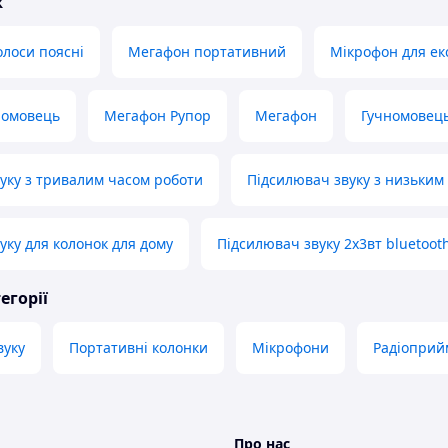
ж
олоси поясні
Мегафон портативний
Мікрофон для ек
номовець
Мегафон Рупор
Мегафон
Гучномовець
уку з тривалим часом роботи
Підсилювач звуку з низьким
уку для колонок для дому
Підсилювач звуку 2х3вт bluetoot
егорії
вуку
Портативні колонки
Мікрофони
Радіоприй
Про нас