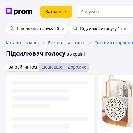
Каталог
Підсилювач звуку 50 вт
Підсилювач звуку 15 вт
Каталог товарів
Безпека та захист
Системи охорони 
Підсилювач голосу
в Україні
За рейтингом
Дешевше
Дорожче