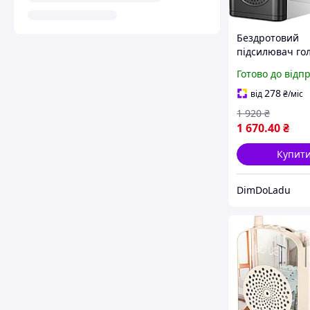
Бездротовий
підсилювач го
Moman з петл
Готово до відп
мікрофоном Vo
278
від
₴
/міс
1 920
₴
1 670
.40
₴
Купит
DimDoLadu