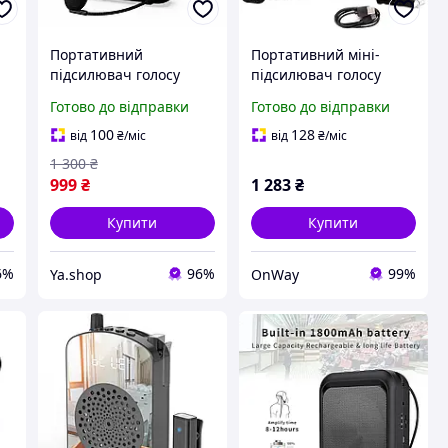
Портативний
Портативний міні-
підсилювач голосу
підсилювач голосу
Norwii S358 з
SHIDU M100 10Вт
Готово до відправки
Готово до відправки
провідним
1800мАч Bluetooth з
мікрофоном-
чорним мікрофоном
100
128
від
₴
/міс
від
₴
/міс
гарнітурою, Bluetooth,
1 300
₴
,
2000 mAh
999
₴
1 283
₴
Купити
Купити
6%
96%
99%
Ya.shop
OnWay