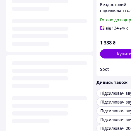
Бездротовий
підсилювач го
PRUNUS A10 15
Готово до відп
петличним мі
Bluetooth 5.3 
134
від
₴
/міс
до 12 годин
1 338
₴
Купит
Spot
Дивись також
Підсилювач зву
Підсилювач зву
Підсилювач 20