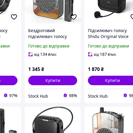
лосу
Бездротовий
Підсилювач голосу
i
підсилювач голосу
Shidu Original Voice
Чорний
PRUNUS A10
Amplifier SD-M800 18 
равки
Готово до відправки
Готово до відправки
Портативний
Компактний
підсилювач голосу з
гучномовець із
134
187
від
₴
/міс
від
₴
/міс
петленим мікрофоном
мікрофоном
1 345
₴
1 870
₴
и
Купити
Купити
97%
98%
9
Stock Hub
Stock Hub