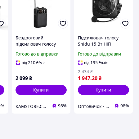
Бездротовий
Підсилювач голосу
підсилювач голосу
Shidu 15 Вт HiFi
Retess TR619 Mp3-
Bluetooth 4.2 Чорний
Готово до відправки
Готово до відправки
ом
плеєр, FM-радіо
Хіт продажу!
чорний
210
195
від
₴
/міс
від
₴
/міс
2 434
₴
2 099
₴
1 947
.20
₴
Купити
Купити
9%
98%
98%
KAMSTORE.COM.UA
Оптовичок - Одеса