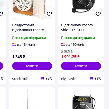
Бездротовий
Підсилювач голосу
підсилювач голосу
Shidu 15 Вт HiFi
Вт
PRUNUS A10
Bluetooth 4.2 Чорний
Готово до відправки
Готово до відправки
Підсилювач голосу з
петличний мікрофон
134
190
від
₴
/міс
від
₴
/міс
2 535
₴
1 345
₴
1 901
.25
₴
Купити
Купити
8%
98%
98%
Stock Hub
Big-Lavka