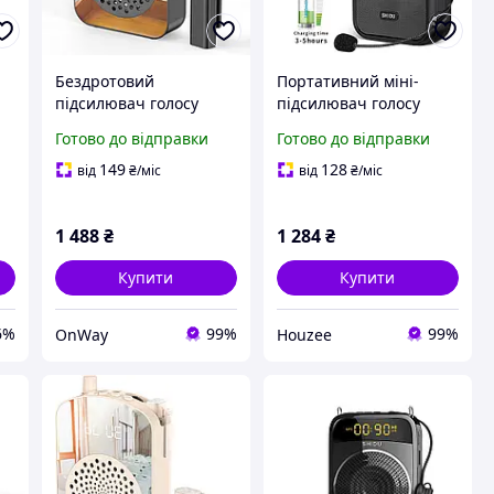
Бездротовий
Портативний міні-
підсилювач голосу
підсилювач голосу
PRUNUS A10 з
SHIDU M100 Bluetooth
Готово до відправки
Готово до відправки
петличним мікрофоном
10Вт для вчителів
чорний портативний
тренерів екскурсоводів
149
128
від
₴
/міс
від
₴
/міс
для класу та виступів
1 488
₴
1 284
₴
Купити
Купити
6%
99%
99%
OnWay
Houzee