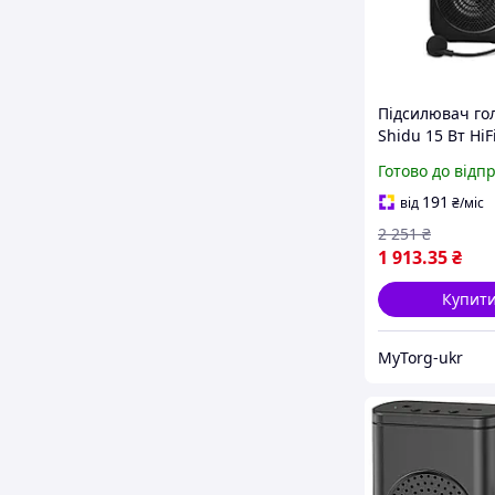
Підсилювач го
Shidu 15 Вт HiF
Bluetooth 4.2 
Готово до відп
191
від
₴
/міс
2 251
₴
1 913
.35
₴
Купит
MyTorg-ukr