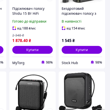
н
Підсилювач голосу
Бездротовий
Shidu 15 Вт HiFi
підсилювач голосу з
 з
Bluetooth 4.2 Чорний
мікрофоном Wireless
Готово до відправки
В наявності
Microphone
Гучномовець із
188
154
від
₴
/міс
від
₴
/міс
петленим мікрофоном
2 348
₴
1 878
.40
₴
1 545
₴
Купити
Купити
8%
98%
98%
MyTorg
Stock Hub