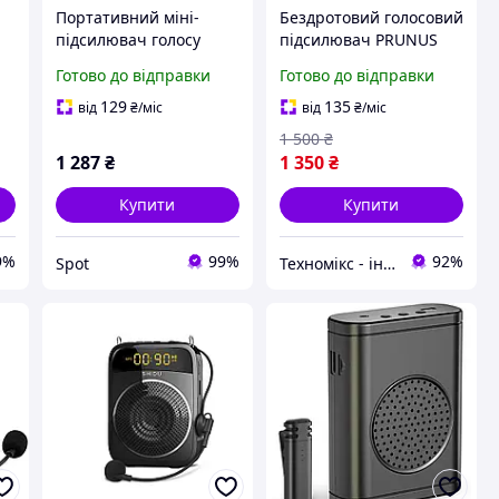
Портативний міні-
Бездротовий голосовий
підсилювач голосу
підсилювач PRUNUS
SHIDU M100 10W
A10 із заряджанням і
Готово до відправки
Готово до відправки
1800mAh Bluetooth із
зберіганням мікрофона
провідним мікрофоном
Lavalier, портативний
129
135
від
₴
/міс
від
₴
/міс
чорний
підсилювач голосу
1 500
₴
1 287
₴
1 350
₴
Купити
Купити
9%
99%
92%
Spot
Техномікс - інтернет - магазин якісної техніки, електроніки та інших товарів для дому та роботи