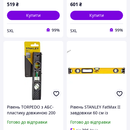
домашнього
519
₴
601
₴
використання
Купити
Купити
99%
99%
SXL
SXL
Рівень TORPEDO з АБС-
Рівень STANLEY FatMax II
пластику довжиною 200
завдовжки 60 см із
мм із трьома капсулами
трьома капсулами й
Готово до відправки
Готово до відправки
STANLEY 0-42-294
однією ручкою для