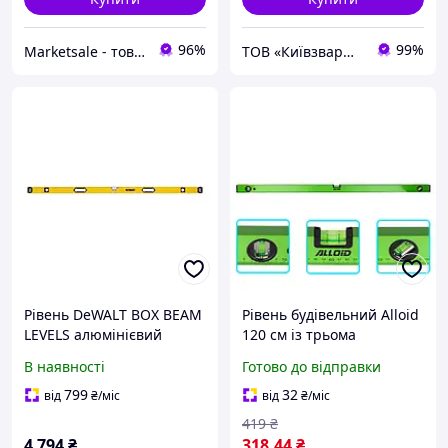
96%
99%
Marketsale - товари зі знижкою
ТОВ «Київзварювання»
Рівень DeWALT BOX BEAM
Рівень будівельний Alloid
LEVELS алюмінієвий
120 см із трьома
довжиною 1800 мм з
капсулами для точних
В наявності
Готово до відправки
трьома капсулами
вимірювань
DeWALT DWHT0-43172
799
32
від
₴
/міс
від
₴
/міс
419
₴
4 794
₴
318
.44
₴