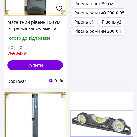
Рівень topex 80 см
Рівень рамний 200-0 05
Рівень с1
Рівень у2
Магнітний рівень 150 см
із трьома капсулами та
Рівень рамний 200-0 1
двома ручками, міцний
Готово до відправки
алюмінієвий корпус для
точних вимірювань
1 511
₴
755
.50
₴
Купити
91%
Dobrovar