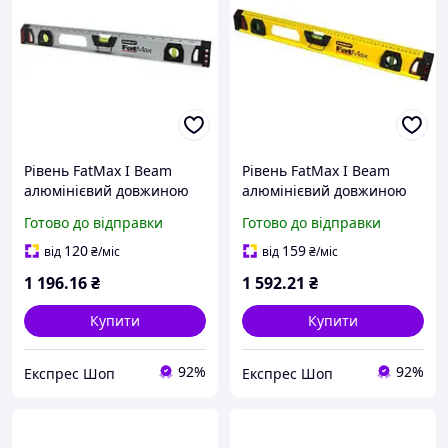
Рівень FatMax I Beam
Рівень FatMax I Beam
алюмінієвий довжиною
алюмінієвий довжиною
600 мм висотою 39.3 мм з
1200 мм висотою 39.3 мм
Готово до відправки
Готово до відправки
трьома капсулами
з трьома капсулами
магнітами STANLEY
STANLEY 1-43-555 похибка
120
159
від
₴
/міс
від
₴
/міс
похибка +/- 0.5 мм/м
+/- 0.5 мм/м
1 196
.16
₴
1 592
.21
₴
Купити
Купити
92%
92%
Експрес Шоп
Експрес Шоп