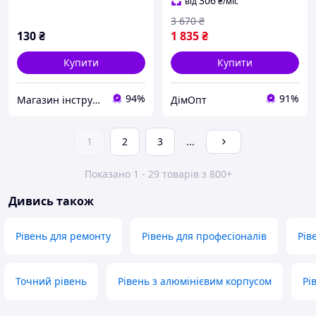
точних вимірювань
306
від
₴
/міс
3 670
₴
130
₴
1 835
₴
Купити
Купити
94%
91%
Магазин інструменту MATRIX
ДімОпт
1
2
3
...
Показано 1 - 29 товарів з 800+
Дивись також
Рівень для ремонту
Рівень для професіоналів
Рів
Точний рівень
Рівень з алюмінієвим корпусом
Рі