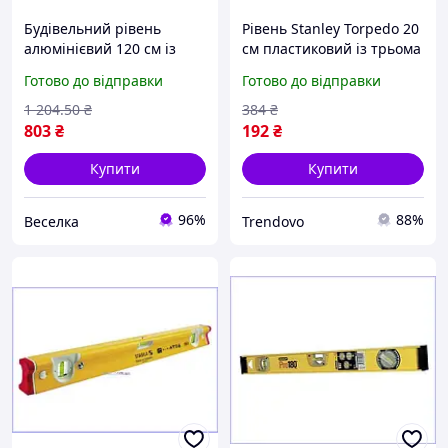
Будівельний рівень
Рівень Stanley Torpedo 20
алюмінієвий 120 см із
см пластиковий із трьома
трьома капсулами для
капсулами для точного
Готово до відправки
Готово до відправки
точних вимірювань
розмічення та
горизонталі та вертикалі
вимірювання
1 204
.50
₴
384
₴
FLAME
803
₴
192
₴
Купити
Купити
96%
88%
Веселка
Trendovo