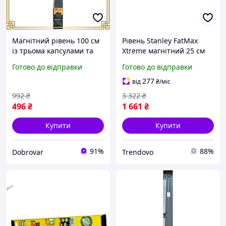
Магнітний рівень 100 см
Рівень Stanley FatMax
із трьома капсулами та
Xtreme магнітний 25 см
двома ручками, міцний
для будівництва з трьома
Готово до відправки
Готово до відправки
алюмінієвий корпус для
капсулами й алюмінієвим
точних вимірювань
корпусом
277
від
₴
/міс
992
₴
3 322
₴
496
₴
1 661
₴
Купити
Купити
91%
88%
Dobrovar
Trendovo