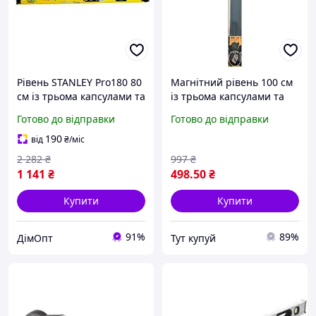
Рівень STANLEY Pro180 80
Магнітний рівень 100 см
см із трьома капсулами та
із трьома капсулами та
обертанням 180 градусів
двома ручками, міцний
Готово до відправки
Готово до відправки
для точних вимірювань
алюмінієвий корпус для
точних вимірювань
190
від
₴
/міс
2 282
₴
997
₴
1 141
₴
498
.50
₴
Купити
Купити
91%
89%
ДімОпт
Тут купуй