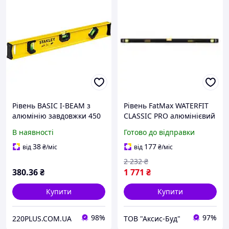
Рівень BASIC I-BEAM з
Рівень FatMax WATERFIT
алюмінію завдовжки 450
CLASSIC PRO алюмінієвий
мм із трьома капсулами
довжиною 1200 мм з
В наявності
Готово до відправки
STANLEY 0-42-073
трьома капсулами
STANLEY FMHT42559-1
38
177
від
₴
/міс
від
₴
/міс
2 232
₴
380
.36
₴
1 771
₴
Купити
Купити
98%
97%
220PLUS.COM.UA
ТОВ "Аксис-Буд"