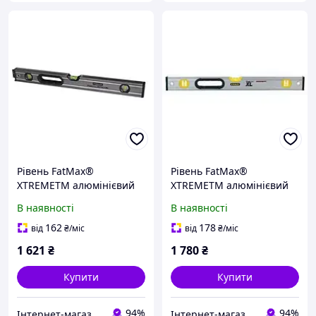
Рівень FatMax®
Рівень FatMax®
XTREMETM алюмінієвий
XTREMETM алюмінієвий
завдовжки 600 мм із
завдовжки 600 мм із
В наявності
В наявності
трьома капсулами
трьома капсулами та
STANLEY 0-43-624
магнітами STANLEY 0-43-
162
178
від
₴
/міс
від
₴
/міс
625
1 621
₴
1 780
₴
Купити
Купити
94%
94%
Інтернет-магазин будівельних інструментів та садової техніки VolynTools
Інтернет-магазин будівельних інструментів та садової техніки VolynTools