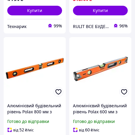
Купити
Купити
99%
96%
Технарик
RULIT ВСЕ БУДЕ УКРАЇНА!!!
Алюмінієвий будівельний
Алюмінієвий будівельний
рівень Polax 800 мм з
рівень Polax 600 мм з
трьома високоточними
трьома капсулами для
Готово до відправки
Готово до відправки
капсулами для
точного вирівнювання та
професійного та
монтажу меблів
52
60
від
₴
/міс
від
₴
/міс