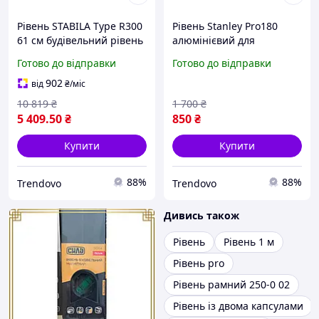
Рівень STABILA Type R300
Рівень Stanley Pro180
61 см будівельний рівень
алюмінієвий для
із трьома капсулами для
будівельників і майстрів
Готово до відправки
Готово до відправки
точних вимірювань і
із трьома капсулами та
розмітки
високою точністю
902
від
₴
/міс
10 819
₴
1 700
₴
5 409
.50
₴
850
₴
Купити
Купити
88%
88%
Trendovo
Trendovo
Дивись також
Рівень
Рівень 1 м
Рівень pro
Рівень рамний 250-0 02
Рівень із двома капсулами