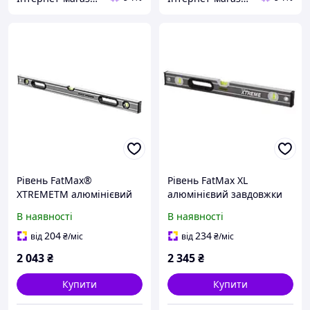
Рівень FatMax®
Рівень FatMax XL
XTREMETM алюмінієвий
алюмінієвий завдовжки
завдовжки 900 мм із
1200 мм із трьома
В наявності
В наявності
трьома капсулами
капсулами STANLEY 0-43-
STANLEY 0-43-636
648
204
234
від
₴
/міс
від
₴
/міс
2 043
₴
2 345
₴
Купити
Купити