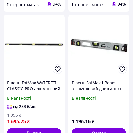
94%
94%
Інтернет-магазин будівельних інструментів та садової техніки VolynTools
Інтернет-магазин будівельних інструментів та садової техніки VolynTools
Рівень FatMax WATERFIT
Рівень FatMax I Beam
CLASSIC PRO алюмінієвий
алюмінієвий довжиною
150 см з трьома
600 мм, висотою 39.3 мм,
В наявності
В наявності
капсулами Stanley
з трьома капсулами і
FMHT42560-1 (США)
магнітами STANLEY 1-43-
283
від
₴
/міс
554
1 995
₴
1 695
.75
₴
1 196
.16
₴
Купити
Купити