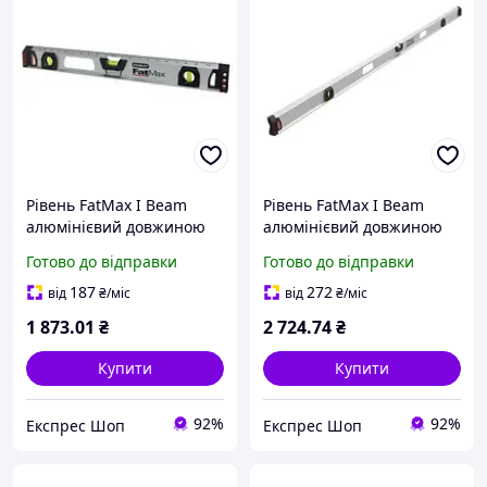
Рівень FatMax I Beam
Рівень FatMax I Beam
алюмінієвий довжиною
алюмінієвий довжиною
1200 мм висотою 39.3 мм
2000 мм висотою 39.3 мм
Готово до відправки
Готово до відправки
з трьома капсулами і
з трьома капсулами
магнітами STANLEY
магнітами STANLEY
187
272
від
₴
/міс
від
₴
/міс
похибка +/- 0.5 мм/м маг
похибка +/- 0.5 мм/м
1 873
.01
₴
2 724
.74
₴
Купити
Купити
92%
92%
Експрес Шоп
Експрес Шоп