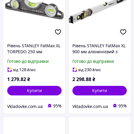
Рівень STANLEY FatMax XL
Рівень STANLEY FatMax XL
TORPEDO 250 мм
900 мм алюмінієвий з
алюмінієвий з трьома
трьома капсулами
Готово до відправки
Готово до відправки
капсулами і магнітами
магнітами похибка +/- 0.5
похибка +/- 0.5 мм/м
мм/м
128
230
від
₴
/міс
від
₴
/міс
1 279
.82
₴
2 298
.88
₴
Купити
Купити
95%
95%
Vkladovke.com.ua
Vkladovke.com.ua