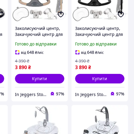
Заколисуючий центр,
Заколисуючий центр,
ля
Закачуючий центр для
Закачуючий центр для
хлопчика / дівчинки 0
хлопчика 0 років 2в1
Готово до відправки
Готово до відправки
в1
років 2в1 Сіра Kidwell
Сіра Kidwell LUXI Dark
LUXI
Melange/Black
648
648
від
₴
/міс
від
₴
/міс
4 390
₴
4 390
₴
3 890
₴
3 890
₴
Купити
Купити
7%
97%
97%
In Jeggers Store
In Jeggers Store