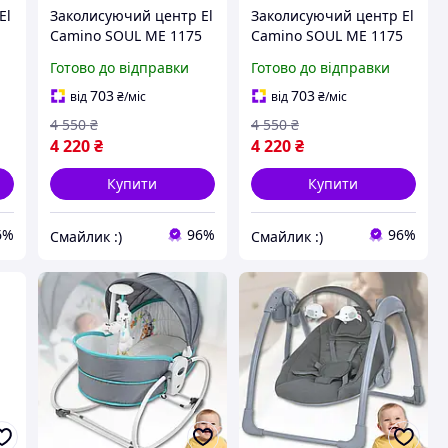
El
Заколисуючий центр El
Заколисуючий центр El
5
Camino SOUL ME 1175
Camino SOUL ME 1175
ий
Medium Gray, сірий
Beige, бежевий
Готово до відправки
Готово до відправки
703
703
від
₴
/міс
від
₴
/міс
4 550
₴
4 550
₴
4 220
₴
4 220
₴
Купити
Купити
6%
96%
96%
Смайлик :)
Смайлик :)