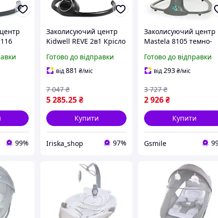
 центр
Заколисуючий центр
Заколисуючий центр
1116
Kidwell REVE 2в1 Крісло
Mastela 8105 темно-
etooth
гойдалка для
сірий з м'ятою для
равки
Готово до відправки
Готово до відправки
костей,
новонароджених
немовлят з пультом,
а
Автоматична колиска
USB та москітною
881
293
від
₴
/міс
від
₴
/міс
, дитячі
для дітей
сіткою
7 047
₴
3 727
₴
5 285
.25
₴
2 926
₴
и
Купити
Купити
99%
97%
9
Iriska_shop
Gsmile