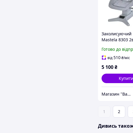
Заколисуючий
Mastela 8303 2
Готово до відп
510
від
₴
/міс
5 100
₴
Купит
Магазин "Baby Comfort"
1
2
Дивись тако