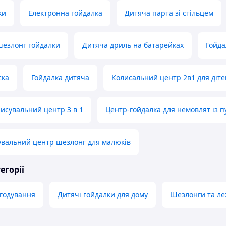
ки
Електронна гойдалка
Дитяча парта зі стільцем
шезлонг гойдалки
Дитяча дриль на батарейках
Гойда
ска
Гойдалка дитяча
Колисальний центр 2в1 для діте
исувальний центр 3 в 1
Центр-гойдалка для немовлят із п
увальний центр шезлонг для малюків
егорії
 годування
Дитячі гойдалки для дому
Шезлонги та л