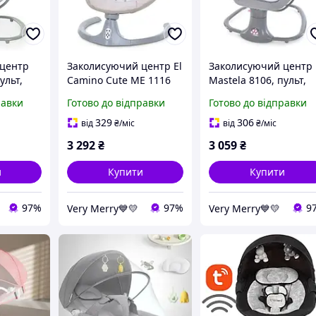
 центр
Заколисуючий центр El
Заколисуючий центр
ульт,
Camino Cute ME 1116
Mastela 8106, пульт,
ітна
Beige, пульт, 5
Bluetooth, москітна
равки
Готово до відправки
Готово до відправки
швидкостей, Bluetooth
сітка
329
306
від
₴
/міс
від
₴
/міс
3 292
₴
3 059
₴
и
Купити
Купити
97%
97%
9
Very Merry💙💛
Very Merry💙💛