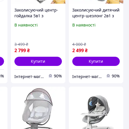
Заколисуючий центр-
Заколисуючий дитячий
гойдалка 5в1 з
центр-шезлонг 2в1 з
іграшками, вібро-
таймером, музикою та
В наявності
В наявності
режимом та музикою
іграшками Mastela
а
Mastela 6037 Сіро-
6599 Сірий
блакитна
3 499
₴
4 000
₴
2 799
₴
2 499
₴
Купити
Купити
8%
90%
90%
Інтернет-магазин інструментів "ASSUR"
Інтернет-магазин інструментів "ASSUR"