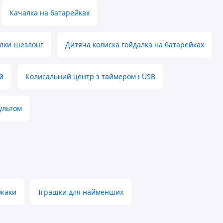
Качалка на батарейках
лки-шезлонг
Дитяча колиска гойдалка на батарейках
й
Колисальний центр з таймером і USB
ультом
ежаки
Іграшки для найменших