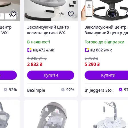
 центр
Заколисуючий центр
Заколисуючий центр,
а WX-
колиска дитяча WX-
Закачуючий центр д
рожевим
088A Білий із сірим
хлопчика з додатком
В наявності
Готово до відправки
2в1 Чорний Kidwell 2
REVE
472
882
від
₴
/міс
від
₴
/міс
4 045
.71
₴
5 790
₴
2 832
₴
5 290
₴
и
Купити
Купити
92%
92%
9
BeSimple
In Jeggers Store