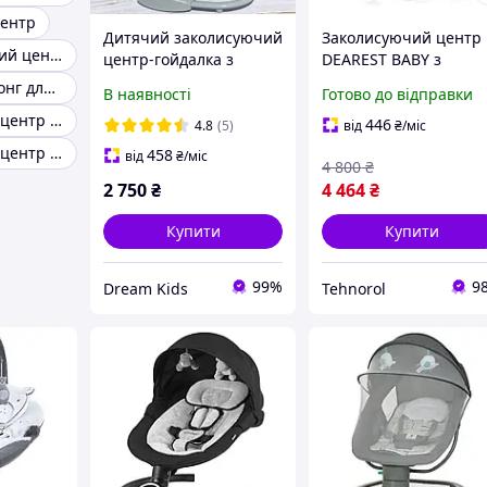
центр
Дитячий заколисуючий
Заколисуючий центр
Заколисувальний центр mastela 8104
центр-гойдалка з
DEAREST BABY з
народження Mastela
пультом та bluetooth
Гойдалка шезлонг для новонароджених
В наявності
Готово до відправки
світло-сірий 8104
музикою, 5
Заколисуючий центр mamaroo
швидкостей, москітн
446
4.8
(5)
від
₴
/міс
сітка, сірий
Заколисуючий центр трансформер
458
від
₴
/міс
4 800
₴
2 750
₴
4 464
₴
Купити
Купити
99%
9
Dream Kids
Tehnorol