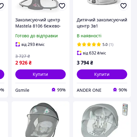
Заколисуючий центр
Дитячий заколисуючий
Mastela 8106 бежево-
центр 3в1
рожевий для немовлят
електрокачелі-шезлонг
Готово до відправки
В наявності
з пультом, Bluetooth,
від народження зі
USB та москітною
стільницею і пультом
293
від
₴
/міс
5.0
(1)
сіткою
ДК, білий (3177583339)
632
від
₴
/міс
3 727
₴
2 926
₴
3 794
₴
Купити
Купити
9%
99%
90%
Gsmile
ANDER ONE