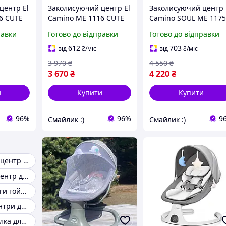
центр El
Заколисуючий центр El
Заколисуючий центр 
6 CUTE
Camino ME 1116 CUTE
Camino SOUL ME 117
Beige з пультом
Light Gray, світло-сір
равки
Готово до відправки
Готово до відправки
ий
керування , бежевий
612
703
від
₴
/міс
від
₴
/міс
3 970
₴
4 550
₴
3 670
₴
4 220
₴
и
Купити
Купити
96%
96%
9
Смайлик :)
Смайлик :)
Заколисуючий центр для дитини
Колисальний центр до 18 кг
Дитячі шезлонги гойдалки
Вколисуючі центри для новонароджених
Шезлонг гойдалка для немовлят