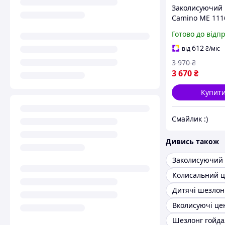
Заколисуючий 
Camino ME 111
Gray з пультом
Готово до відп
керування сір
світлий
612
від
₴
/міс
3 970
₴
3 670
₴
Купит
Смайлик :)
Дивись також