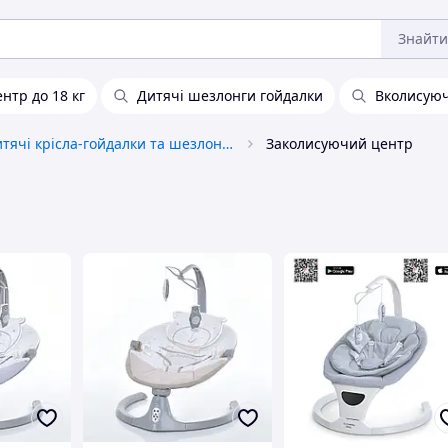
Знайти
нтр до 18 кг
Дитячі шезлонги гойдалки
Вколисуюч
Дитячі крісла-гойдалки та шезлонги
Заколисуючий центр