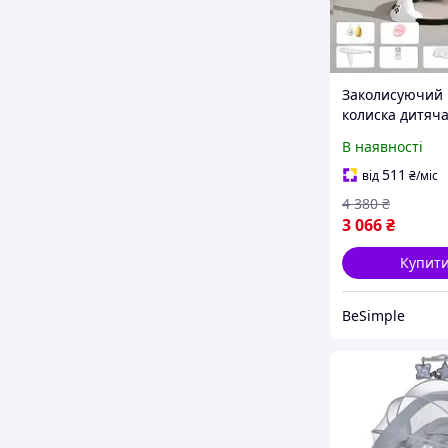
Заколисуючий
колиска дитяч
088A Білий з 
В наявності
511
від
₴
/міс
4 380
₴
3 066
₴
Купит
BeSimple