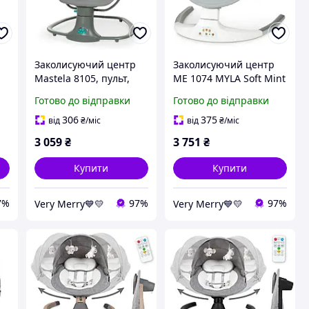
Заколисуючий центр
Заколисуючий центр
Mastela 8105, пульт,
ME 1074 MYLA Soft Mint
Bluetooth, москітна
Готово до відправки
Готово до відправки
сітка
306
375
від
₴
/міс
від
₴
/міс
3 059
₴
3 751
₴
Купити
Купити
7%
97%
97%
Very Merry💙💛
Very Merry💙💛