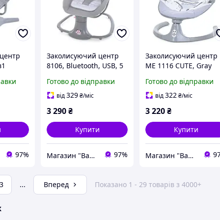
 центр
Заколисуючий центр
Заколисуючий центр
в1
8106, Bluetooth, USB, 5
ME 1116 CUTE, Gray
швидкостей, пульт,
равки
Готово до відправки
Готово до відправки
москітна сітка
329
322
від
₴
/міс
від
₴
/міс
3 290
₴
3 220
₴
и
Купити
Купити
97%
97%
9
Магазин "Baby Comfort"
Магазин "Baby Comfort"
3
...
Вперед
Показано 1 - 29 товарів з 4000+
ж