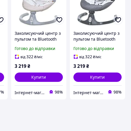
Заколисуючий центр з
Заколисуючий центр з
пультом та Bluetooth
пультом та Bluetooth
ME 1116 CUTE Beige
ME 1116 CUTE Dark
Готово до відправки
Готово до відправки
Gray
322
322
від
₴
/міс
від
₴
/міс
3 219
₴
3 219
₴
Купити
Купити
7%
98%
98%
Інтернет-магазин elfik.in.ua
Інтернет-магазин elfik.in.ua