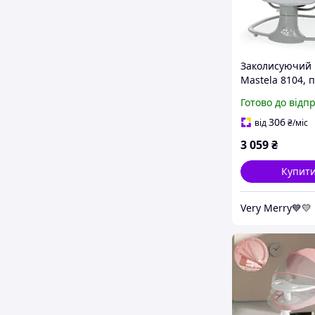
Заколисуючий
Mastela 8104, п
Bluetooth, моск
Готово до відп
сітка
306
від
₴
/міс
3 059
₴
Купит
Very Merry💙💛