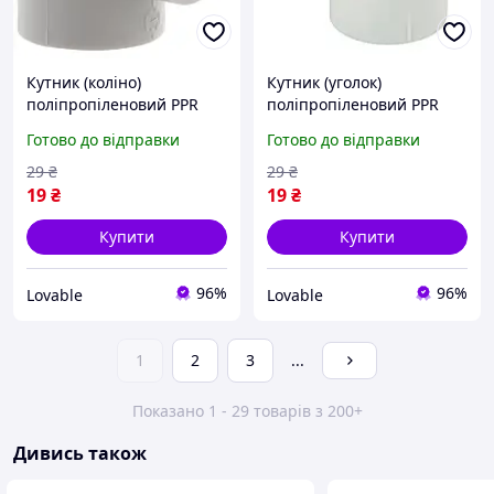
Кутник (коліно)
Кутник (уголок)
поліпропіленовий PPR
поліпропіленовий PPR
Koer 32 мм 90° сірий, кут
Koer 45° 32 мм коліно
Готово до відправки
Готово до відправки
для пайки труб
фітинг для труб сірий
водопроводу
29
₴
29
₴
19
₴
19
₴
Купити
Купити
96%
96%
Lovable
Lovable
1
2
3
...
Показано 1 - 29 товарів з 200+
Дивись також