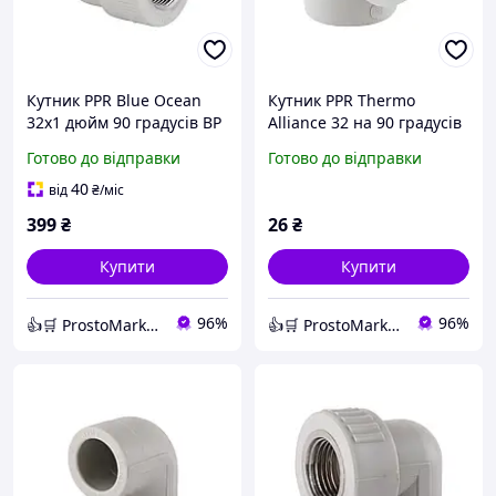
Кутник PPR Blue Ocean
Кутник PPR Thermo
32х1 дюйм 90 градусів ВР
Alliance 32 на 90 градусів
поліпропіленовий з
для монтажу опалення та
Готово до відправки
Готово до відправки
внутрішнім латунним
систем водопроводу під
різьбленням для труб
паяння труб
40
від
₴
/міс
ППР
399
₴
26
₴
Купити
Купити
96%
96%
👍🛒 ProstoMarket 👍🛒 мережа інтернет магазинів
👍🛒 ProstoMarket 👍🛒 мережа інтернет магазинів