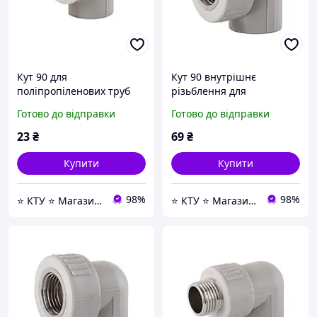
Кут 90 для
Кут 90 внутрішнє
поліпропіленових труб
різьблення для
Kalde PPR 13032 ф32 -
поліпропіленових труб
Готово до відправки
Готово до відправки
інтернет-магазин -KTY24-
Kalde PPR 16018 ф32х1/2 -
інтернет-магазин -KTY24-
23
₴
69
₴
Купити
Купити
98%
98%
⭐ КТУ ⭐ Магазин Насосной техники, Водоочистки, Отопления и любой Сантехники ⭐
⭐ КТУ ⭐ Магазин Насосной техники, Водоочистки, Отопления и любой Сантехники ⭐