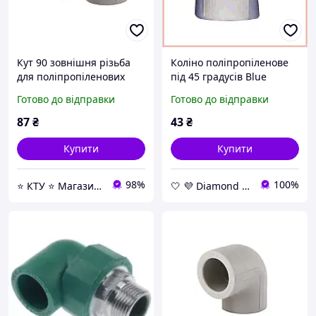
Кут 90 зовнішня різьба
Коліно поліпропіленове
для поліпропіленових
під 45 градусів Blue
труб Kalde PPR 18017
Ocean, білий куточок для
Готово до відправки
Готово до відправки
ф32х1/2 - інтернет-
паяння ППР труб
магазин -KTY24-
діаметром 32 мм.
87
₴
43
₴
Купити
Купити
98%
100%
⭐ КТУ ⭐ Магазин Насосной техники, Водоочистки, Отопления и любой Сантехники ⭐
🤍 💜 Diamond 🤍 💜