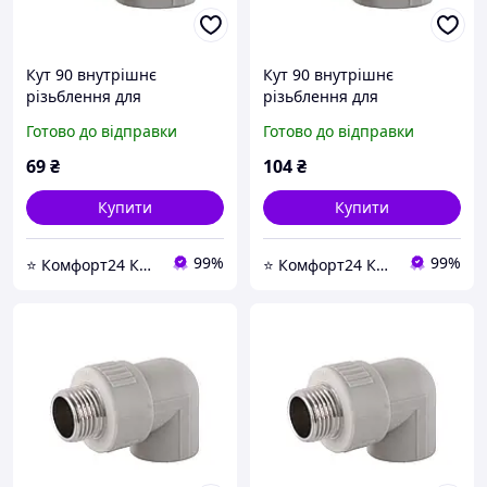
Кут 90 внутрішнє
Кут 90 внутрішнє
різьблення для
різьблення для
поліпропіленових труб
поліпропіленових труб
Готово до відправки
Готово до відправки
Kalde PPR 16018 ф32х1/2 -
Kalde PPR 16020 ф32х3/4 -
магазин сантехніки -
магазин сантехніки -
69
₴
104
₴
Komfort24-
Komfort24-
Купити
Купити
99%
99%
⭐ Комфорт24 Київ ⭐ Магазин насосів, змішувачів, сантехніки, водоочистки та опалення ⭐
⭐ Комфорт24 Київ ⭐ Магазин насосів, змішувачів, сантехніки, водоочистки та опалення ⭐