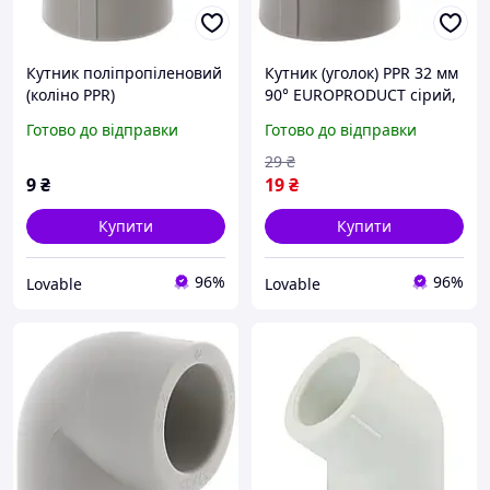
Кутник поліпропіленовий
Кутник (уголок) PPR 32 мм
(коліно PPR)
90° EUROPRODUCT сірий,
EUROPRODUCT 45° 32 мм
коліно поліпропіленове
Готово до відправки
Готово до відправки
під пайку для труб, сірий
базальтопластик під
фітинг
пайку для труб
29
₴
9
₴
19
₴
Купити
Купити
96%
96%
Lovable
Lovable