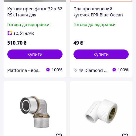
Кутник прес-фітінг 32 х 32
Поліпропіленовий
RSk Італія для
куточок PPR Blue Ocean
металопластикових труб
32 мм з кутом 45 градусів
Готово до відправки
Готово до відправки
для монтажу труб під час
ремонту систем
51
від
₴
/міс
510
.70
₴
49
₴
Купити
Купити
100%
100%
Platforma - водопостачання, опалення та каналізація - обладнання та комплектуючі
🤍 💜 Diamond 🤍 💜