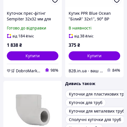
Куточок прес-фітінг
Кутик PPR Blue Ocean
Sempiter 32х32 мм для
"Білий" 32х1", 90° ВР
металопластикових труб,
Готово до відправки
В наявності
посилений профіль,
нержавіюча сталь
184
38
від
₴
/міс
від
₴
/міс
1 838
₴
375
₴
Купити
Купити
98%
84%
💛🛒 DobroMarket 💛🛒 мережа інтернет-магазинів
B2B.in.ua - ваш надійний партнер
Дивись також
Куточки для пластикових тру
Куточок для труб
Куточки для металевих труб
Сполучні куточки для труб