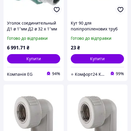
Уголок соединительный
Кут 90 для
Д1 ø 1"мм Д2 ø 32 x 1"мм
поліпропіленових труб
90° для труба для воды
Kalde PPR 13032 ф32 -
Готово до відправки
Готово до відправки
для Krupps
магазин сантехніки -
Komfort24-
6 991
.71
₴
23
₴
Купити
Купити
94%
99%
Компанія EG
⭐ Комфорт24 Київ ⭐ Магазин насосів, змішувачів, сантехніки, водоочистки та опалення ⭐