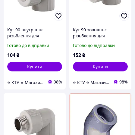
Кут 90 внутрішнє
Кут 90 зовнішнє
різьблення для
різьблення для
поліпропіленових труб
поліпропіленових труб
Готово до відправки
Готово до відправки
Kalde PPR 16020 ф32х3/4 -
Kalde PPR 18018 ф32х1 -
інтернет-магазин -KTY24-
інтернет-магазин -KTY24-
104
₴
152
₴
Купити
Купити
98%
98%
⭐ КТУ ⭐ Магазин Насосной техники, Водоочистки, Отопления и любой Сантехники ⭐
⭐ КТУ ⭐ Магазин Насосной техники, Водоочистки, Отопления и любой Сантехники ⭐