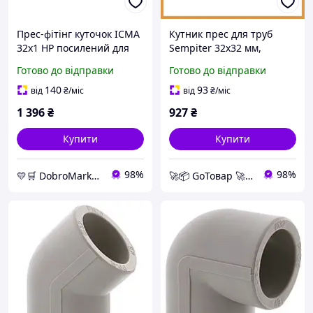
Прес-фітінг куточок ICMA
Кутник прес для труб
32х1 НР посилений для
Sempiter 32х32 мм,
металопластикових труб
латунний фітинг з
Готово до відправки
Готово до відправки
опалення латунь під прес
гільзою з нержавіючої
404
сталі під прес-профіль.
140
93
від
₴
/міс
від
₴
/міс
1 396
₴
927
₴
Купити
Купити
98%
98%
💛🛒 DobroMarket 💛🛒 мережа інтернет-магазинів
🚀📦 GoТовар 🚀📦 мережа інтернет магазинів