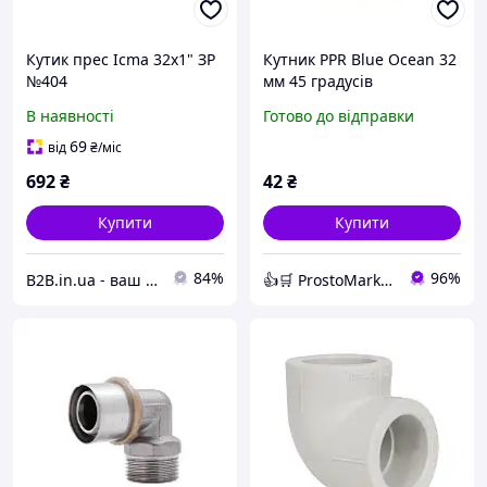
Кутик прес Icma 32х1" ЗР
Кутник PPR Blue Ocean 32
№404
мм 45 градусів
поліпропіленовий для
В наявності
Готово до відправки
зміни напряму труб
методом паяння
69
від
₴
/міс
692
₴
42
₴
Купити
Купити
84%
96%
B2B.in.ua - ваш надійний партнер
👍🛒 ProstoMarket 👍🛒 мережа інтернет магазинів