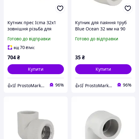
Кутник прес Icma 32х1
Кутник для паяння труб
зовнішня різьба для
Blue Ocean 32 мм на 90
металопластикових труб,
градусів, надійне
Готово до відправки
Готово до відправки
коліно обтискне під прес
поліпропіленове коліно з
Sempiter
якісного PPR.
70
від
₴
/міс
704
₴
35
₴
Купити
Купити
96%
96%
👍🛒 ProstoMarket 👍🛒 мережа інтернет магазинів
👍🛒 ProstoMarket 👍🛒 мережа інтернет магазинів