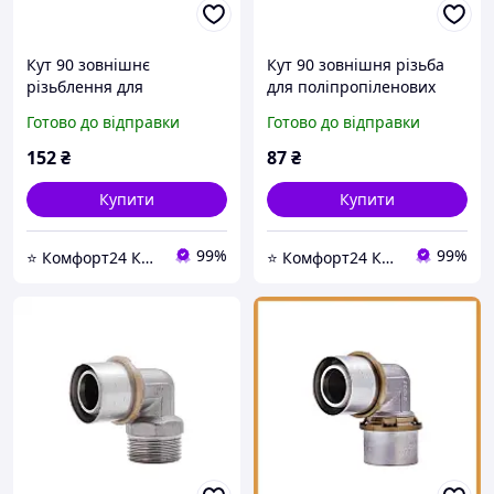
Кут 90 зовнішнє
Кут 90 зовнішня різьба
різьблення для
для поліпропіленових
поліпропіленових труб
труб Kalde PPR 18017
Готово до відправки
Готово до відправки
Kalde PPR 18018 ф32х1 -
ф32х1/2 - магазин
магазин сантехніки -
сантехніки -Komfort24-
152
₴
87
₴
Komfort24-
Купити
Купити
99%
99%
⭐ Комфорт24 Київ ⭐ Магазин насосів, змішувачів, сантехніки, водоочистки та опалення ⭐
⭐ Комфорт24 Київ ⭐ Магазин насосів, змішувачів, сантехніки, водоочистки та опалення ⭐