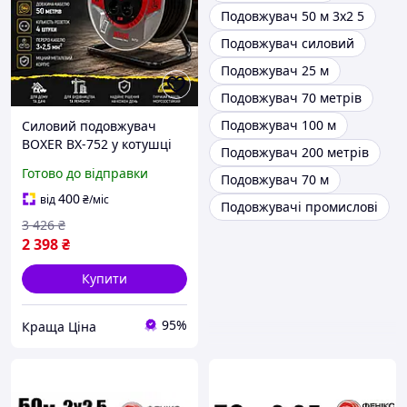
Подовжувач 50 м 3х2 5
Подовжувач силовий
Подовжувач 25 м
Подовжувач 70 метрів
Подовжувач 100 м
Силовий подовжувач
BOXER BX-752 у котушці
Подовжувач 200 метрів
50 м, 4 розетки, переріз
Готово до відправки
Подовжувач 70 м
кабелю 3×2,5 мм²
400
від
₴
/міс
Подовжувачі промислові
3 426
₴
2 398
₴
Купити
95%
Краща Ціна