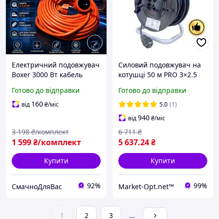
Електричний подовжувач
Силовий подовжувач на
Boxer 3000 Вт кабель
котушці 50 м PRO 3×2.5
переноска 50 м
мм2, 4 розетки із
Готово до відправки
Готово до відправки
Побутовий силовий
заземленням, для
подовжувач 3×2,5 мм² із
будівництва, для
160
від
₴
/міс
5.0
(1)
заземленням
генератора, для
940
від
₴
/міс
заряджання електр
3 198
₴/комплект
6 711
₴
1 599
₴/комплект
5 637
.24
₴
Купити
Купити
92%
99%
СмачноДляВас
Market-Opt.net™
1
2
3
...