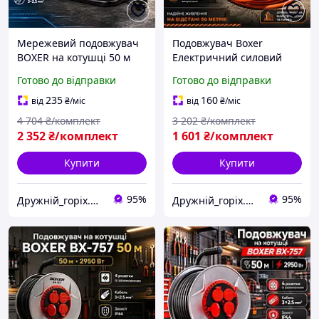
Мережевий подовжувач
Подовжувач Boxer
BOXER на котушці 50 м
Електричний силовий
Силовий подовжувач
кабель 50 м 3×2,5 мм²
Готово до відправки
Готово до відправки
кабель 3×2.5 мм²
3000 Вт подовжувач
електроподовжувач із
мідний із заземленням
235
160
від
₴
/міс
від
₴
/міс
заземленням
для дому гаража
4 704
₴/комплект
3 202
₴/комплект
2 352
₴/комплект
1 601
₴/комплект
Купити
Купити
95%
95%
Дружній_горіх.юа
Дружній_горіх.юа