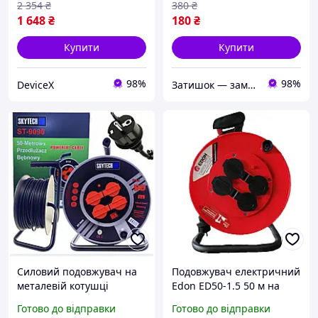
2 354
₴
380
₴
1 648
₴
180
₴
Купити
Купити
98%
98%
DeviceX
Затишок — замов Добра мішок!
Силовий подовжувач на
Подовжувач електричний
металевій котушці
Edon ED50-1.5 50 м на
Skytech ST-9090 50м
котушці, силовий кабель-
Готово до відправки
Готово до відправки
подовжувач для вулиці та