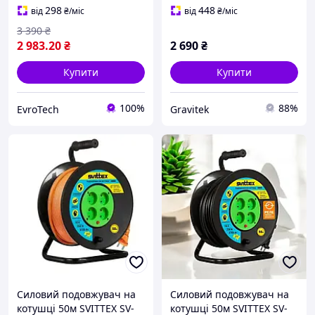
будівництва, довгий
298
448
від
₴
/міс
від
₴
/міс
подовжувач 220В
3 390
₴
2 983
.20
₴
2 690
₴
Купити
Купити
100%
88%
EvroTech
Gravitek
Силовий подовжувач на
Силовий подовжувач на
котушці 50м SVITTEX SV-
котушці 50м SVITTEX SV-