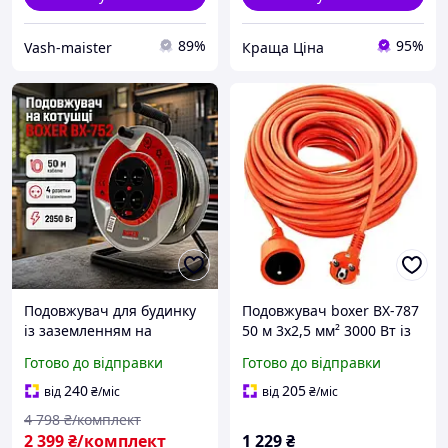
89%
95%
Vash-maister
Краща Ціна
Подовжувач для будинку
Подовжувач boxer BX-787
із заземленням на
50 м 3x2,5 мм² 3000 Вт із
кабельній котушці BOXER
заземленням, силовий
Готово до відправки
Готово до відправки
50 м Силовий подовжувач
кабель, оранжевий,
із захистом на котушці
побутовий
240
205
від
₴
/міс
від
₴
/міс
4 798
₴/комплект
2 399
₴/комплект
1 229
₴