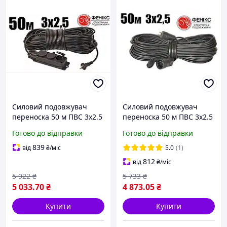
Силовий подовжувач
Силовий подовжувач
переноска 50 м ПВС 3х2.5
переноска 50 м ПВС 3х2.5
мм колодка каучук 3
мм 1 розетка з
Готово до відправки
Готово до відправки
розетки з заземленням
заземленням Фенікс
Фенікс
839
від
₴
/міс
5.0
(1)
812
від
₴
/міс
5 922
₴
5 733
₴
5 033
.70
₴
4 873
.05
₴
Купити
Купити