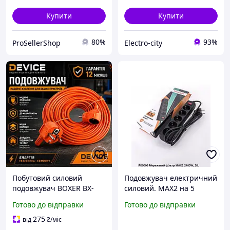
Купити
Купити
80%
93%
ProSellerShop
Electro-city
Побутовий силовий
Подовжувач електричний
подовжувач BOXER BX-
силовий. MAX2 на 5
787, 50 м, 1 розетка, 230
розеток, чорний,
Готово до відправки
Готово до відправки
В, захист IP20
довжина 1,5м*4,50
275
від
₴
/міс