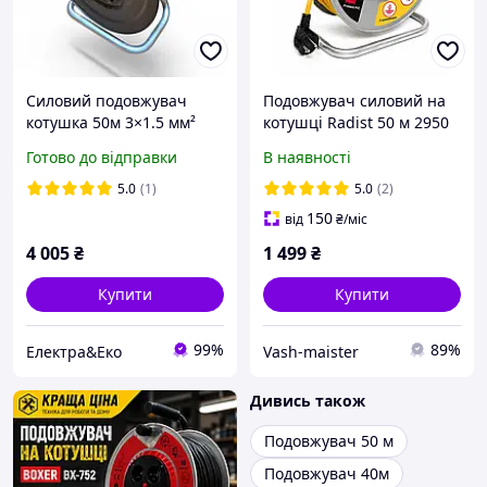
Силовий подовжувач
Подовжувач силовий на
котушка 50м 3×1.5 мм²
котушці Radist 50 м 2950
16А 3500W з
Вт 4 розетки із
Готово до відправки
В наявності
заземленням, 4 розетки з
заземленням кабель ПВС
кришками та захистом від
3х2.5 мм² для будівництва
5.0
(1)
5.0
(2)
перегріву
майстерні
150
від
₴
/міс
4 005
₴
1 499
₴
Купити
Купити
99%
89%
Електра&Еко
Vash-maister
Дивись також
Подовжувач 50 м
Подовжувач 40м