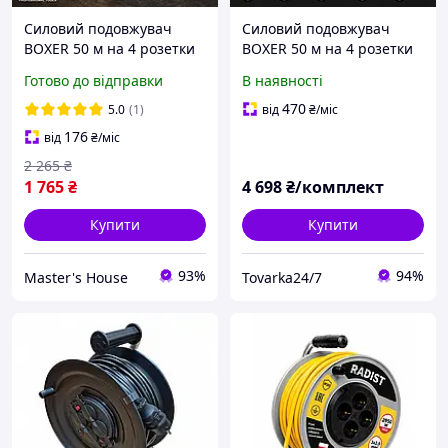
Силовий подовжувач
Силовий подовжувач
BOXER 50 м на 4 розетки
BOXER 50 м на 4 розетки
Подовжувач на котушці
Подовжувач на котушці
Готово до відправки
В наявності
Захист від
Захист від
перевантаження
перевантаження
470
5.0
(1)
від
₴
/міс
Переноска 220 В Польща
Переноска 220 В Польща
176
від
₴
/міс
2 265
₴
1 765
₴
4 698
₴/комплект
Купити
Купити
93%
94%
Master's House
Tovarka24/7