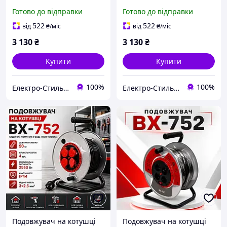
021-О (ПВС 2х2.5 мм²,
021-B (ПВС 2х2.5 мм²,
Готово до відправки
Готово до відправки
мідний, без заземлення, 4
мідний, без заземлення, 4
розетки, 4100Вт,
розетки, 4100Вт, чорний)
522
522
від
₴
/міс
від
₴
/міс
помаранчевий)
3 130
₴
3 130
₴
Купити
Купити
100%
100%
Електро-Стиль - інтернет-магазин електротоварів
Електро-Стиль - інтернет-магазин електротоварів
Подовжувач на котушці
Подовжувач на котушці