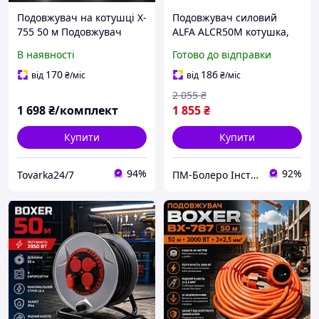
Подовжувач на котушці X-
Подовжувач силовий
755 50 м Подовжувач
ALFA ALCR50M котушка,
електричний Подовжувач
50 м, кабель 3×2.5 мм²
В наявності
Готово до відправки
силовий IP44 із
заземленням 4 розетки
170
186
від
₴
/міс
від
₴
/міс
для дому та гаража
2 055
₴
1 698
₴/комплект
1 855
₴
Купити
Купити
94%
92%
Tovarka24/7
ПМ-Болеро Інструмент