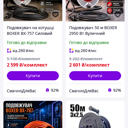
Подовжувач на котушці
Подовжувач 50 м BOXER
BOXER BX-757 Силовий
2950 Вт Вуличний
подовжувач IP44 50 м
подовжувач на котушці 4
Готово до відправки
Готово до відправки
мережевий подовжувач 4
розетки із заземленням
розетки із заземленням
силовий подовжувач
260
260
від
₴
/міс
від
₴
/міс
Мідний кабель 3×2.5
Кабель 3×2.5 мм²
5 198
₴/комплект
5 202
₴/комплект
2 599
₴/комплект
2 601
₴/комплект
Купити
Купити
92%
92%
СмачноДляВас
СмачноДляВас