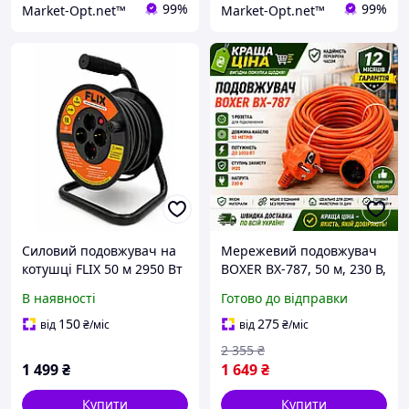
99%
99%
Market-Opt.net™
Market-Opt.net™
Силовий подовжувач на
Мережевий подовжувач
котушці FLIX 50 м 2950 Вт
BOXER BX-787, 50 м, 230 В,
4 розетки із заземленням
силовий кабель, 1 гніздо,
В наявності
Готово до відправки
кабель 3х2.5 мм² для
IP20
будівництва майстерні
150
275
від
₴
/міс
від
₴
/міс
гаража
2 355
₴
1 499
₴
1 649
₴
Купити
Купити