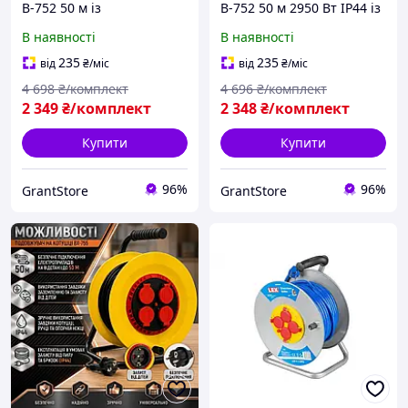
B-752 50 м із
B-752 50 м 2950 Вт IP44 із
заземленням IP44
заземленням силовий
В наявності
В наявності
Силовий
електроподовжувач для
електроподовжувач 2950
дому, гаража, саду та
235
235
від
₴
/міс
від
₴
/міс
Вт для дому, гаража та
будівництва
4 698
₴/комплект
4 696
₴/комплект
саду
2 349
₴/комплект
2 348
₴/комплект
Купити
Купити
96%
96%
GrantStore
GrantStore