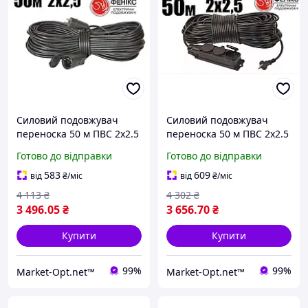
Силовий подовжувач
Силовий подовжувач
переноска 50 м ПВС 2х2.5
переноска 50 м ПВС 2х2.5
мм 1 розетка без
мм колодка каучук 3
Готово до відправки
Готово до відправки
заземлення Фенікс
розетки без заземлення
Фенікс
583
609
від
₴
/міс
від
₴
/міс
4 113
₴
4 302
₴
3 496
.05
₴
3 656
.70
₴
Купити
Купити
99%
99%
Market-Opt.net™
Market-Opt.net™